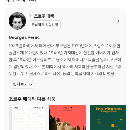
저
조르주 페렉
관심작가 알림신청
Georges Perec
1936년 파리에서 태어났다. 부모님은 1920년대에 프랑스로 이주한
폴란드계 유대인이었다. 1940년 이차대전에 참전한 아버지가 전사
한 후 1943년 아우슈비츠 수용소에서 어머니가 목숨을 잃자, 고모에
게 입양되었다. 소르본 대학에서 역사와 사회학을 공부하던 시절, 『라
누벨 르뷔 프랑세즈』 『파르티장』 등의 문학잡지에 기사와 비평을 기
고하면서 글쓰기를 시작했다. 1959년 군복무를 마친 뒤 국립과학연
펼쳐보기
구센터CNRS 신경생리학 자료조사원과 파리 생탕투안 병원 문헌조
사원으로 일하며 글쓰기를 병행했다. 직업상 다양한 자료와 방대한
조르주 페렉
의 다른 상품
기록을 다루어야 했던 이 경험은 그의 작품세계 전반에