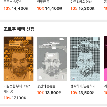
로쿠스 솔루스
연푸른 꽃
아프리카의 인상
공
10
14,400
10
14,400
10
15,300
1
%
%
%
원
원
원
조르주 페렉 선집
어렴풋한 부티크 124
공간의 종류들
생각하기/분류하기
겨
개의 꿈
10
13,500
10
13,500
1
%
%
원
원
10
17,100
%
원