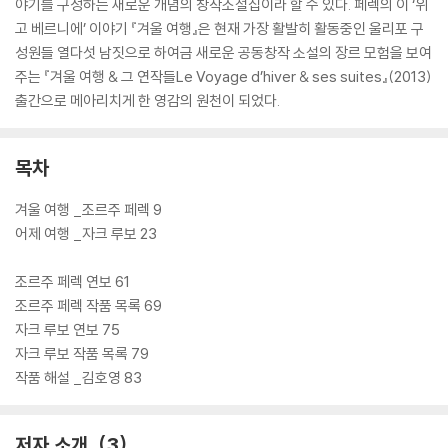
야기를 구성하는 새로운 개념의 창작소설집이라 할 수 있다. 페렉의 이 ‘위
고 베르니에’ 이야기 『겨울 여행』은 현재 가장 활발히 활동중인 울리포 구
성원들 열다섯 남짓으로 하여금 새로운 공동창작 소설의 장르 모험을 보여
주는 『겨울 여행 & 그 연작들Le Voyage d’hiver & ses suites』(2013)
출간으로 메아리치게 한 영감의 원천이 되었다.
목차
겨울 여행 _조르주 페렉 9
어제 여행 _자크 루보 23
조르주 페렉 연보 61
조르주 페렉 작품 목록 69
자크 루보 연보 75
자크 루보 작품 목록 79
작품 해설 _김호영 83
저자 소개
3