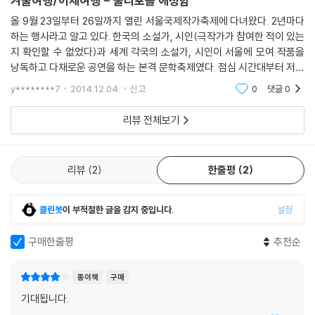
겨울여행/어제여행 - 울리포를 애정함
20세기 후반 실험문학 모임 ‘울리포OuLiPo’에서 우정을 나눈 두 작가,
올 9월 23일부터 26일까지 열린 서울국제작가축제에 다녀왔다. 2년마다
하는 행사라고 알고 있다. 한국의 소설가, 시인(극작가가 참여한 적이 있는
소설가 조르주 페렉과 수학자이자 시인 자크 루보의 글이 동시에 실린 특
지 확인할 수 없었다)과 세계 각국의 소설가, 시인이 서울에 모여 작품을
별판!
낭독하고 다채로운 공연을 하는 본격 문학축제였다. 점심 시간대부터 저녁
전까지의 시간은 웅진 W스테이지에서 평론가가 사회를 맡고, 한국-외국
수학과 체스게임을 차용해 방대한 소설 『인생사용법』을 펴낸 조르주 페렉
y********7
2014.12.04.
신고
0
댓글
0
작가들이 대담
이 프랑스 현대 실험소설계의 기수라면, ‘수학과 시의 작곡가’라는 수식이
리뷰 전체보기
붙는 루보는 뛰어난 수학자이자 시인으로 현재까지 활발히 창작중인 살아
있는 실험정신의 표본이다. 각각 울리포에 1966년(루보), 1967년(페렉)
에 가입한 두 사람은 평생 돈독한 우정을 나눈 사이였다. 루보가 결혼했을
리뷰
2
한줄평
2
때 페렉은 축시를 읊어주었고, 페렉이 죽고 난 후 그의 미완성 작품 『53일』
초고를 유작으로 복원시켜 펴낸 이도 루보다. 이 책은 두 실험정신이 만나
이룩한 서사의 힘과 창작법의 힘을 보여준다. 울리포 회원 열다섯 남짓으
클린봇
이 부적절한 글을 감지 중입니다.
설정
로 하여금 새로운 유형의 ‘공동창작 소설’을 쓰게 한 영감의 원천인 조르주
페렉 『겨울 여행』의 도발적 몽상에, 고도의 허구적 건축술로 날개를 달아
구매한줄평
추천순
준 뛰어난 수학자이자 시인인 자크 루보 『어제 여행』의 치밀한 추리력의
힘이 만난 결과다!
종이책
구매
울리포 창단 멤버 프랑수아 르 리오네는 「잠재문학 제1선언문」에서 “그 저
기대됩니다.
자들이 짐작했던 바를 종종 넘어서는 가능성들을 찾아내기 위해서” 즉 ‘발