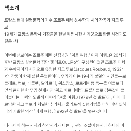
책소개
프랑스 현대 실험문학의 기수 조르주 페렉 & 수학과 시의 작곡가 자크 루
보
19세기 프랑스 문학사 거장들을 한낱 파렴치한 사기꾼으로 만든 사건과도
같은 책!
이번에 선보이는 조르주 페렉 선집 4권 『겨울 여행 / 어제 여행』은 20세기
후반 프랑스 실험문학 집단 ‘울리포OuLiPo’의 구성원이었던 조르주 페렉
과 수학자이자 시인으로 유명한 자크 루보(Jacques Roubaud, 1932~
)의 작품이 함께 실린 특별판이다. 우리가 아는 19세기 불멸의 시인들―보
들레르, 랭보, 베를렌, 말라르메, 위스망스, 로트레아몽 등―을 이들보다
앞서 존재한 한 무명 천재시인 ‘위고 베르니에’의 표절자들로 감쪽같이 몰
아붙이는 페렉의 도발적 이야기 『겨울 여행』(1979년 첫 발표)과, 이에 매
료당한 자크 루보가 치밀한 추리력과 울리포적 실험기법을 더해 펴낸 또하
나의 기발한 역작 『어제 여행』(1992년 첫 발표)을 묶은 것이다.
따라서 이 책은 저자와 창작시기가 다른 두 편의 소설이 동시에 하나의 이