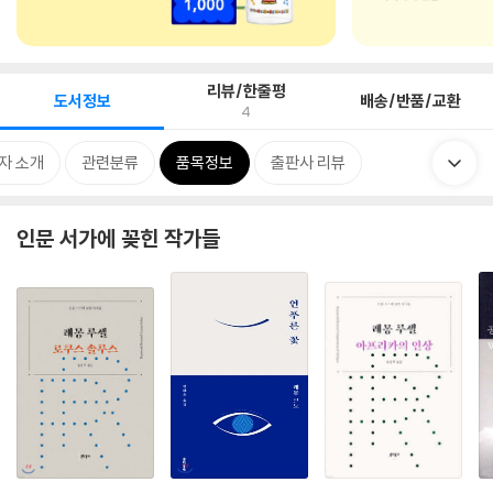
리뷰/한줄평
도서정보
배송/반품/교환
4
자 소개
관련분류
품목정보
출판사 리뷰
인문 서가에 꽂힌 작가들