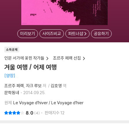
미리보기
사이즈비교
파트너샵
공유하기
소득공제
인문 서가에 꽂힌 작가들
조르주 페렉 선집
겨울 여행 / 어제 여행
양장
조르주 페렉
자크 루보
저
김호영
역
문학동네
2014.09.25.
원제
Le Voyage d’hiver / Le Voyage d’hier
8.0
판매지수
12
4