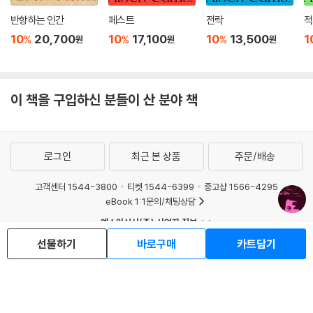
쓴 피에르 바야르는 처음부터 자신의 이 용어와 사유의 원천을 울리포 작
반항하는 인간
페스트
전락
적
가들로부터 빌려왔음을 밝히고, 비선형적 시간관에 기반을 둔 창작과 표절
개념을 활용해 아주 기발한 주장을 펼친 바 있다. “문학만큼이나 역사가 오
10
20,700
10
17,100
10
13,500
1
%
%
%
원
원
원
래된 표절은 문학에 간접적으로 경의를 표한다. 사실, 표절은 문학에 보내
는 일종의 찬사다. 걸작의 속성이란 다른 작가들이 제 것처럼 직접 써봄으
로써 그 작품이 열어놓은 길들을 탐험하도록, 혹은 꿈꾸도록 부추기는 것
이 책을 구입하신 분들이 산 분야 책
이 아니던가.” 바야르의 이 말에 따르자면, 바로 페렉과 루보의 이 두 작품
은 창작과 표절과 모방의 세 줄타기를 통해 그 안팎의 다양한 스펙트럼을
현기증나게 보여준 훌륭한 문학적 성취다.
로그인
최근 본 상품
주문/배송
페렉과 루보가 빚은 또하나의 새로운 ‘악의 꽃’―창작의 하늘 아래 모든 작
고객센터 1544-3800
티켓 1544-6399
중고샵 1566-4295
가는 공범이다!
eBook 1:1문의/채팅상담
조르주 페렉은 문학사를 의심했다, 자크 루보는 그 의심을 하나의 사건으
예스이십사(주) 사업자 정보
로 건축했다! 오늘 한 작가가 쓰고 있는 글은 전대에 썼거나 후대에 쓰일 것
이용약관
개인정보처리방침
청소년보호정책
선물하기
바로구매
카트담기
이다! 우리가 생각했던 게 다 있고, 생겨나고 있는 지금, 작가의 상상지대
PC버전
회사소개
거래처관계자께
는 어쩌면 과거에 빚지고 미래에 빚질 창조적 소명에 대한 연대채무를 지
도서홍보
광고
닌 공모자들의 역사 무대인지도 모른다. 즉 페렉과 루보와 울리포 구성원
Copyright © YES24 Corp. All Rights Reserved.
MATOM9
들이 하나같이 이 ‘위고 베르니에’라는 인물을 통한 ‘미리 앞서간 표절’ 이