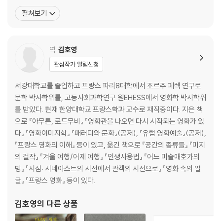
고등사범학교 준비반에 들어가나, 이내 진학을 포기하고 진로를 바
펼쳐보기
꿔 수학 연구에 매진한다. 그러나 1961년 동생의 자살로 충격을 받은
후 다시 창작의 길로 돌아오고, 1966년에 레몽 크노의 추천으로 울
리포 그룹에 가입하면서 본격적인 시작 활동을
역
김호영
관심작가 알림신청
서강대학교를 졸업하고 프랑스 파리8대학에서 조르주 페렉 연구로
문학 박사학위를, 고등사회과학연구 원EHESS에서 영화학 박사학위
를 받았다. 현재 한양대학교 프랑스학과 교수로 재직중이다. 지은 책
으로 『아무튼, 로드무비』 『영화관을 나오면 다시 시작되는 영화가 있
다』 『영화이미지학』 『패러디와 문화』(공저), 『유럽 영화예술』(공저),
『프랑스 영화의 이해』 등이 있고, 옮긴 책으로 『공간의 종류들』 『미지
의 걸작』 『겨울 여행/어제 여행』 『인생사용법』 『어느 미술애호가의
방』 『시점: 시네아스트의 시선에서 관객의 시선으로』 『영화 속의 얼
굴』 『프랑스 영화』 등이 있다.
김호영
의 다른 상품