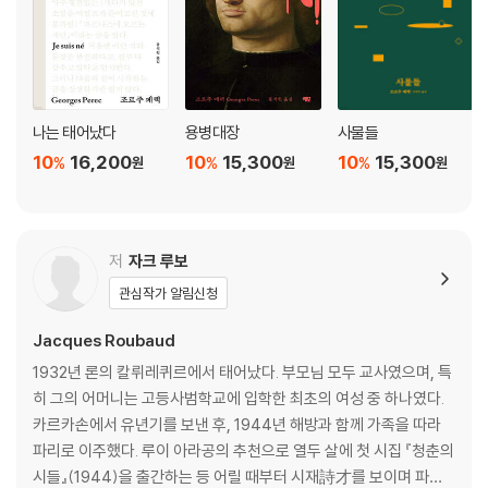
나는 태어났다
용병대장
사물들
10
16,200
10
15,300
10
15,300
%
%
%
원
원
원
저
자크 루보
관심작가 알림신청
Jacques Roubaud
1932년 론의 칼뤼레퀴르에서 태어났다. 부모님 모두 교사였으며, 특
히 그의 어머니는 고등사범학교에 입학한 최초의 여성 중 하나였다.
카르카손에서 유년기를 보낸 후, 1944년 해방과 함께 가족을 따라
파리로 이주했다. 루이 아라공의 추천으로 열두 살에 첫 시집 『청춘의
시들』(1944)을 출간하는 등 어릴 때부터 시재詩才를 보이며 파리