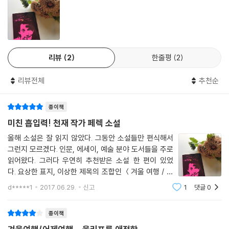
짧은 작품 하나로 그것을 손에 넣은 모든 사람을 십중팔구 흥분으로 불타
오르게 만들었을 이 저주받은 시인…… 위고 베르니에. ―조르주 페렉,『겨
울 여행』
리뷰
2
한줄평
2
흔히 우리가 19세기 말 프랑스 시의 위대한 시인들에게서 ‘보들레르의 영
리뷰전체
추천순
향’이라고 식별해내는 것이 실제로는 베르니에의 영향이었던 것…… 말라
르메와 크로가, 랭보와 코르비에르 혹은 라포르그가 『악의 꽃』에서 보들레
종이책
르적인 것을 읽는다고 믿으면서 실제로는 여전히, 그리고 영원히 베르니에
를 읽었기 때문일 것이다. ―자크 루보,『어제 여행』
미친 흡입력! 천재 작가 페렉 소설
올해 소설은 잘 읽지 않았다. 그동안 소설들만 편식해서
두 사람이 함께 한 편의 소설을 쓰는 것은 아마도 우정의 가장 빛나는 형태
그런지 모르겠다. 인문, 에세이, 예술 분야 도서들을 주로
중 하나일 것이다. 페렉과 루보가 함께 쓴 『겨울 여행 / 어제 여행』은 프랑
읽어왔다. 그러다 우연히 추천받은 소설 한 편이 있었
스 문학사의 이면을 여행하는 기발한 모험담이자, 표절·창작·다시쓰기에
다. 요상한 표지, 이상한 제목의 조합인 ＜겨울 여행 / 어
대한 유쾌하면서도 진지한 담론이며, 페렉의 작가적 여정과 개인적 기억을
제 여행＞. 이 책의 저자 조르주 페렉 이름은 들어는 봤
d*****1
2017.06.29.
신고
1
댓글
0
다. 책을 좀 읽는다는 사람들이 가끔 이 작가의 ＜인생사
다시 한번 호출해 새겨두려는 애틋한 추모의 글이라 할 수 있다. ―김호영
용법＞이란 책을 언급하곤 했다. 몰래 검색
종이책
세부 소개