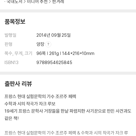
국내도서
미디어 추천
한겨레
품목정보
발행일
2014년 09월 25일
판형
양장
쪽수, 무게, 크기
96쪽 | 261g | 144*216*10mm
ISBN13
9788954625845
출판사 리뷰
프랑스 현대 실험문학의 기수 조르주 페렉
수학과 시의 작곡가 자크 루보
19세기 프랑스 문학사 거장들을 한낱 파렴치한 사기꾼으로 만든 사건과도
같은 책!
프랑스 현대 실험문학의 기수 조르주 페렉 & 수학과 시의 작곡가 자크 루