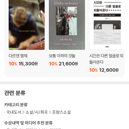
다르덴 형제
보통 이하의 것들
시간은 다른 얼굴로 되
돌아온다
10
15,300
10
21,600
%
%
원
원
10
12,600
%
원
관련 분류
카테고리 분류
국내도서
소설/시/희곡
프랑스소설
수상내역 및 미디어 추천 분류