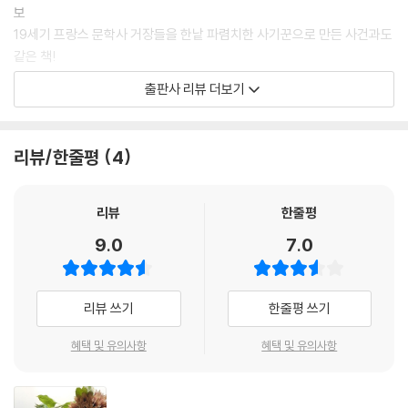
보
19세기 프랑스 문학사 거장들을 한낱 파렴치한 사기꾼으로 만든 사건과도
같은 책!
출판사 리뷰 더보기
이번에 선보이는 조르주 페렉 선집 4권 『겨울 여행 / 어제 여행』은 20세기
후반 프랑스 실험문학 집단 ‘울리포OuLiPo’의 구성원이었던 조르주 페렉
과 수학자이자 시인으로 유명한 자크 루보(Jacques Roubaud, 1932~
리뷰/한줄평
4
)의 작품이 함께 실린 특별판이다. 우리가 아는 19세기 불멸의 시인들―보
들레르, 랭보, 베를렌, 말라르메, 위스망스, 로트레아몽 등―을 이들보다
앞서 존재한 한 무명 천재시인 ‘위고 베르니에’의 표절자들로 감쪽같이 몰
리뷰
한줄평
아붙이는 페렉의 도발적 이야기 『겨울 여행』(1979년 첫 발표)과, 이에 매
9.0
7.0
료당한 자크 루보가 치밀한 추리력과 울리포적 실험기법을 더해 펴낸 또하
나의 기발한 역작 『어제 여행』(1992년 첫 발표)을 묶은 것이다. 따라서 이
책은 저자와 창작시기가 다른 두 편의 소설이 동시에 하나의 이야기를 구
리뷰 쓰기
한줄평 쓰기
성하는 새로운 개념의 창작소설집이라 할 수 있다. 페렉의 이 ‘위고 베르니
에’ 이야기 『겨울 여행』은 현재 가장 활발히 활동중인 울리포 구성원들 열
혜택 및 유의사항
혜택 및 유의사항
다섯 남짓으로 하여금 새로운 공동창작 소설의 장르 모험을 보여주는 『겨
울 여행 & 그 연작들Le Voyage d’hiver & ses suites』(2013) 출간으
로 메아리치게 한 영감의 원천이 되었다.