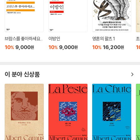
어제의 작가가 오늘의 작가를 표절하는 게 정말 가능한가. “모든 텍스트는
인용문들의 모자이크이며 모든 텍스트는 다른 텍스트의 병합이자 변형이
다”라고 줄리아 크리스테바는 말했다. 페렉 역시 자신의 글쓰기에서 다양
한 작가의 작품들을 인용하여 하나의 퍼즐놀이처럼 유희하기를 즐겼다. 두
브람스를 좋아하세요...
이방인
영혼의 왈츠 1
초
거장이 결탁해 구성한 ‘위고 베르니에’가 존재하는 새 문학사 퍼즐판에서
10
9,000
10
9,000
10
16,200
1
%
%
%
원
원
원
는, 19세기 천재들―보들레르, 랭보, 베를렌, 말라르메, 위스망스 등―은
모두 사기꾼이자 표절작가들이다! 그들보다 앞서 시를 썼던 무명의 한 천
재시인 ‘위고 베르니에’가 있었고, 그를 감쪽같이 짜깁기한 후 말끔히 문학
이 분야 신상품
사에서 지워버린 파렴치한들이 바로 우리가 아는 위대한 시인들이다! 여
태 속아온 이 문학사, 페렉과 루보가 이 역사의 뒷골목 안에서 그들의 가면
을 벗기고 진짜 있었을지도 모를 천재시인 ‘위고 베르니에’의 행적을 추리
해가는 서사적 발상과 창작의 실험은 기막히고 놀랍다.
과연 누가 진짜고 누가 가짜인가, 예술의 역사에서 선대 작가가 후대 작가
를 표절하는 이 ‘미리 앞선 표절’이 정말 터무니없는 헛소리에 불과한 것일
까. 이미 짜인 역사(이야기)의 퍼즐판에서 이 빠진 퍼즐 조각을 찾듯 전혀
다른 문학사 기획을 상상해보는 일은 도발이자 전복이기 이전에, 창작가만
의 면책특권을 한껏 발휘한 기발한 문학 유희라 할 수 있다. 『예상 표절』을