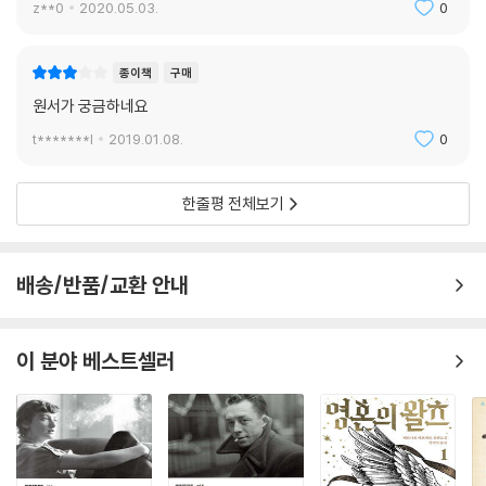
z**0
2020.05.03.
0
견’을 위해서 과거의 작품들을 살피는 분석적 연구정신이 필요하다고 말한
다. 페렉이 19세기 한 무명 천재시인 ‘위고 베르니에’의 존재 가능성이라는
허구적 극단을 통해 기발한 새 문학사 기획의 잠재성을 발견해 유희했다
종이책
구매
면, 루보는 19세기의 베일 뒤로 여행한 페렉의 자전적 초상화와 무엇보다
원서가 궁금하네요
19세기 파리의 천재시인이라 불러도 좋을 보들레르의 『악의 꽃』 시구를 뒤
t*******l
2019.01.08.
0
섞어 ‘위고 베르니에’의 행적을 실화처럼 재구성해내면서 창작의 또다른
세계를 ‘발견’해낸다. 이 책은 두 작가가 서로 다른 시기에 써낸 두 편의 다
른 소설이자, 하나의 이야기로 된 한 편의 쌍생아 같은 소설이다. 사실 이
한줄평 전체보기
두 여행Le Voyage d’hi(v)er은 한 끗 차이다. 루보를 필두로 울리포 구
성원 열댓을 홀리게 만든 페렉의 기묘한 추리소설 『겨울 여행』은 루보의
『어제 여행』 속에서 실제와 허구, 표절과 창작의 경계를 넘나들며 기막힌
배송/반품/교환 안내
언어의 미메시스 세계를 펼쳐보인다. 리오네의 선언대로 이 울리포적 “영
감은 러시아 인형처럼 하나를 다른 하나 안에 들이는 식의 일련의 제약과
절차들” 속에서 이뤄지는 만큼, 루보 안에서 페렉은 잘 입주된 영감의 원천
이 분야 베스트셀러
임을 보여준다.
후대의 걸작을 미리 표절한 어느 천재시인의 이야기
―‘미리 앞서간 표절’ 문제로 문학사의 뒤안길을 여행하는 두 작가의 추리
력과 새로운 문학 창작의 발상!