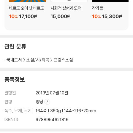
바르도 오어 낫 바르도
사회적 실험과 도덕
작가들
10
17,100
15,000
10
15,300
%
%
원
원
원
관련 분류
국내도서
소설/시/희곡
프랑스소설
품목정보
발행일
2013년 07월 10일
판형
양장
쪽수, 무게, 크기
164쪽 | 360g | 144*216*20mm
ISBN13
9788954621816