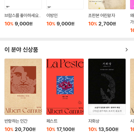
조르주 페렉은 20세기 후반 프랑스 문학을 대표하는 작가, 온갖 문학적 실
험에 몸을 던진 보기 드문 집념의 작가다. 45세 기관지암으로 죽기 전까지
작품 활동을 펼친 기간은 15년 남짓이지만, 소설과 시, 희곡, 시나리오, 에
브람스를 좋아하세요...
이방인
초판본 어린왕자
왜
가
세이, 미술평론 등 다양한 장르를 넘나들며 전방위적인 쓰기를 했다. 1965
10
9,000
10
9,000
10
2,700
%
%
%
원
원
원
년 첫 소설 『사물들』로 르노도 상을, 1978년 『인생사용법』으로 메디치 상
1
을 수상했다.
매번 새로운 글쓰기에 도전해 다가올 시대를 예비했던 페렉. 그는 작가, 화
이 분야 신상품
가, 수학자, 음악가 등 여러 집단으로 구성된 실험문학모임 울리포Oulipo
의 멤버였다. 그의 문학세계가 지닌 다양한 스펙트럼을 살필 수 있는 【조
르주 페렉 선집】(총8권)―『잠자는 남자』(1967),『어두운 상점』(197
3),『공간의 종류들』(1974),『나는 기억한다』(1978),『인생사용법』(197
8),『어느 미술애호가의 방』(1979),『생각하기 / 분류하기』(1985),『겨울
여행 & 어제여행』(1993)―은, 문학의 무궁무진한 가능성을 엿보게 하고
한 작가의 독창적 내면을 풍요롭게 향유하는 기회를 제공해줄 것이다.
이번에 출간하는 페렉 선집 3권 『잠자는 남자』(1967)는 작가의 젊은 시절
을 가늠하게 하는 사회학적 자전소설로, 이십대 중반 주인공 ‘너’의 파편화
된 의식이 좇는 (반)의식 상태의 기행을 이인칭으로 풀어낸 독특한 소설이
반항하는 인간
페스트
자화상
시
다. 1974년 베르나르 케이잔 감독과 공동 연출하여 당해 최고의 신진 영화
10
20,700
10
17,100
10
13,500
1
%
%
%
원
원
원
인에게 수여되는 장 비고 상을 수상했다. 페렉은 자신과 똑같이 오른쪽 윗