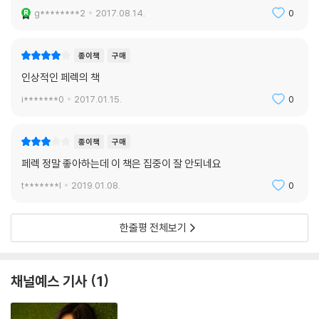
단독자로서, 이 광장의 빗속에서 공포와 기다림으로 혼자의 운명에 맞서게
g********2
2017.08.14.
0
한 저항의 언어가 된다.
종이책
구매
수없는 패러디와 끊길 듯 말 듯 이어지는 문장
인상적인 페렉의 책
이 소설에서도 역시 페렉의 후기작에 나타나게 될 특징들이 고스란히 묻어
i*******0
2017.01.15.
0
난다. 책이 출간된 1967년, 페렉은 울리포에 가입했다. 그러나 이 소설에
는 이후 울리포의 자장 아래 자신의 작품세계를 실험적으로 이끌어나갈 행
종이책
구매
보를 예감하게 하는 맹아가 깃들어 있다. 수없는 작가-작품의 패러디, 인
용과 다시 쓰기 등 언어의 단순 조합을 통한 새로운 말의 창조 가능성을 일
페렉 정말 좋아하는데 이 책은 집중이 잘 안되네요
찌감치 페렉은 포착하고 있었던 것이다. 그리하여 내적 고백을 특징으로
t*******l
2019.01.08.
0
하는 주관성의 일인칭도, 관조를 통한 객관성을 담보하는 삼인칭도 아닌,
이 양자를 버무려 의식의 다양한 층위를 포착해낼 수 있는 이인칭 화법을
한줄평 전체보기
구사함으로써 주인공이 취한 세계관인 ‘무관심’을 하나의 사건처럼 다룬
다.
채널예스 기사
1
또한 페렉에게 중요한 것은 ‘기억하기’이다. 그는 나치의 가스실에서 죽은
어머니에 대한 기억을 평생 간직하고 살았다. 그는 한시도 이 사실을 잊지
않았으며, 하루하루 망각의 잠과 세월의 더께로부터 빠져나오기 위해 “나