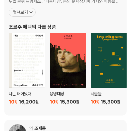
누벨 르뷔 프랑세즈』 『파르티장』 등의 문학잡지에 기사와 비평을 기
고하면서 글쓰기를 시작했다. 1959년 군복무를 마친 뒤 국립과학연
펼쳐보기
구센터CNRS 신경생리학 자료조사원과 파리 생탕투안 병원 문헌조
사원으로 일하며 글쓰기를 병행했다. 직업상 다양한 자료와 방대한
조르주 페렉
의 다른 상품
기록을 다루어야 했던 이 경험은 그의 작품세계 전반에
나는 태어났다
용병대장
사물들
10
16,200
10
15,300
10
15,300
%
%
%
원
원
원
역
조재룡