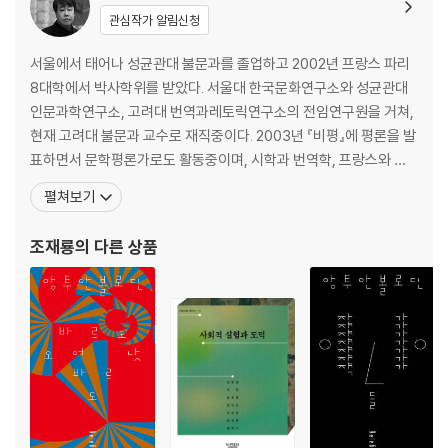
관심작가 알림신청
서울에서 태어나 성균관대 불문과를 졸업하고 2002년 프랑스 파리
8대학에서 박사학위를 받았다. 서울대 한국문화연구소와 성균관대
인문과학연구소, 고려대 번역과레토릭연구소의 전임연구원을 거쳐,
현재 고려대 불문과 교수로 재직중이다. 2003년 『비평』에 평론을 발
표하면서 문학평론가로도 활동중이며, 시학과 번역학, 프랑스와 한
국문학에 관한 다수의 논문과 평론을 집필하였다. 저서로는 『앙리 메
펼쳐보기
쇼닉과 현대비평: 시학, 번역, 주체』 『번역의 유령들』 『시는 주사위 놀
이를 하지 않는다』 『번역하는 문장들』 『한 줌의 시』 『의미의 자리』
조재룡
의 다른 상품
『번역과 책의 처소들』 『아케이드 프로젝트 2014-