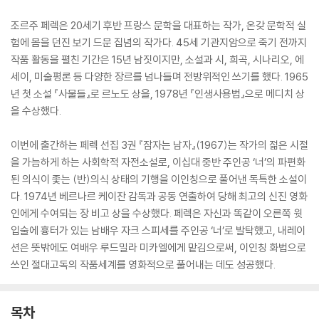
조르주 페렉은 20세기 후반 프랑스 문학을 대표하는 작가, 온갖 문학적 실
험에 몸을 던진 보기 드문 집념의 작가다. 45세 기관지암으로 죽기 전까지
작품 활동을 펼친 기간은 15년 남짓이지만, 소설과 시, 희곡, 시나리오, 에
세이, 미술평론 등 다양한 장르를 넘나들며 전방위적인 쓰기를 했다. 1965
년 첫 소설 『사물들』로 르노도 상을, 1978년 『인생사용법』으로 메디치 상
을 수상했다.
이번에 출간하는 페렉 선집 3권 『잠자는 남자』(1967)는 작가의 젊은 시절
을 가늠하게 하는 사회학적 자전소설로, 이십대 중반 주인공 ‘너’의 파편화
된 의식이 좇는 (반)의식 상태의 기행을 이인칭으로 풀어낸 독특한 소설이
다. 1974년 베르나르 케이잔 감독과 공동 연출하여 당해 최고의 신진 영화
인에게 수여되는 장 비고 상을 수상했다. 페렉은 자신과 똑같이 오른쪽 윗
입술에 흉터가 있는 남배우 자크 스피세를 주인공 ‘너’로 발탁했고, 내레이
션은 뜻밖에도 여배우 루드밀라 미카엘에게 맡김으로써, 이인칭 화법으로
쓰인 절대고독의 작품세계를 영화적으로 풀어내는 데도 성공했다.
목차