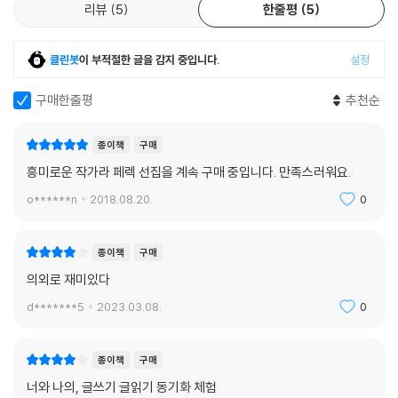
기야는 “너는 이제 눈알 하나에 불과하다.” 자신으로부터 빠져나가지 못하
리뷰
5
한줄평
5
너는 혼자다. 너는 홀로인 사람처럼 걷는 법을, 한가로이 산책하는 법을, 주
는, 잠들 수 없는, 눈알. 세계가 다가와 소곤댈 때까지, 이런 절대고독의 무
시하지 않고 바라보는 법을, 바라보지 않고 주시하는 법을 배운다. 너는 투
관심 속에서 잠든 너를 톡톡 두드려 깨울 때까지, 주인공 ‘너’의 무심한 배
명성을, 부동성을, 존재하지 않기를 배운다. 너는 하나의 그림자가 되는 법
클린봇
이 부적절한 글을 감지 중입니다.
설정
회는 정처 없다.
과 마치 돌멩이라도 된다는 듯 사람들을 쳐다보는 법을 배운다……
미셸 페로가 말한 대로, 페렉의 이 소설의 제사에 인용된 카프카의 계획은
구매한줄평
추천순
--- p.49
이렇게 성취된다. 실존주의자들이 무기력과 권태로부터 내지른 외침, 페렉
이 이인칭으로 포착한 무관심과 절대고독의 외침은, 곧 이 낡은 세계에서
종이책
구매
다시 새롭게 앓아내야 하는 모든 개인의 생(운명)을 겨냥하고 있다.
흥미로운 작가라 페렉 선집을 계속 구매 중입니다. 만족스러워요.
“너는 더이상, 이 세계의, 역사가 더는 손길을 내뻗지 못하는 세계의, 비가
o******n
2018.08.20.
0
내리는 것을 더는 느끼지 못하는, 밤이 오는 것도 더는 느끼지 못하는, 익명
의 지배자가 아니다. 너는 이제 더이상, 접근하기 어려운 사람도, 맑은 사람
종이책
구매
도, 투명한 사람도 아니다. 너는 공포를 느낀다, 너는 기다린다, 클리시 광
의외로 재미있다
장에서, 내리는 비가 멎기를, 기다린다”(본문 122쪽)
d*******5
2023.03.08.
0
위의 마지막 문장에서와 같이, 결코 잠자지 않는(못하는) ‘너’의 이 지리멸
렬한 여정은 끝도 시작도 알 수 없는 진짜 모험이 된다. 즉 이 독백과 자기
종이책
구매
최면과 불가능한 말걸기가 오가는 종잡을 수 없는 중얼거림은, 한 개인의
삶을 골방에서부터 꺼집어내어 “익명의 지배자”가 아닌 한 인간으로서,
너와 나의, 글쓰기 글읽기 동기화 체험