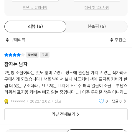
……
울일 필요도 없고, 그저 기다리기만 해. 아니, 기다리지도 말고, 오롯이 침
혜택 및 유의사항
혜택 및 유의사항
너는 고작해야 희뿌연 그림자 하나, 무관심으로 딱딱해진 핵核 하나, 시선
묵을 지키며 홀로 있기만 해. 그러면 네가 그 베일을 벗길 수 있도록 세상이
들을 회피하려는 특징 없는 하나의 시선일 뿐이다. --- p.26
네게 다가올 것이고, 세상은 달리 할 수 없기에, 경탄해 마지않으며, 네 앞
리뷰
5
한줄평
5
에서 변형되기 시작할 거다.” ―프란츠 카프카, 『죄, 고통, 희망, 진리의 길
도로 내려와야만 할진대, 네가 왜 가장 높은 저 언덕의 정상에 기어오르려
에 관한 명상』
할 것이며, 일단 내려온 후, 어떻게 거기를 오르기 시작했는지를 주절거리
구매리뷰
추천순
며 네 인생을 보내지 않으려면 너는 과연 어떻게 해야 할 것인가? 왜 너는
이 낡은 세계의 고독한 주인, 이십대 ‘너’의 무관심이 빚어낸 여기
사는 척을 하는 것인가? 왜 너는 무언가를 계속하려는 것인가? 네게 일어
종이책
구매
날 모든 일을 너는 이미 알고 있지 않은가? --- 본문 중에서
『잠자는 남자』는 무관심의 수사학적 장소들, 무관심에 관해 우리가 말할
잠자는 남자
수 있는 모든 것입니다.
2인칭 소설이라는 것도 흥미로웠고 평소에 관심을 가지고 있는 작가라서
그 무엇도 원하지 않기. 기다릴 것이 완전히 없어질 때까지 기다리기. 늑장
―조르주 페렉
구매하게 되었습니다 ! 책을 받아서 보니 하드커버 책에 표지용 커버가 한
부리기, 잠자기. 인파에, 거리에 휩쓸리게끔 너 자신을 방치하기. 도랑을,
겹 더 있는 구조더라구요 ! 저는 표지에 조르주 패렉 얼굴이 조금 ... 부담스
철책을, 배를 따라 물가를 좇기. 강둑을 따라 걷기, 벽에 찰싹 붙어 지나가
이 젊은이는 아무것도 하지 않고, 먹지도 않고, 꼼짝없이 방구석에 틀어박
러워서 표지용 커버는 빼고 읽는 중입니다 ....! 아주 두꺼운 책은 아니라서
기. 네 시간을 허비하기. 온갖 계획으로부터, 모든 성급함으로부터 벗어나
혀 있다. 오직 쥐새끼처럼, 고양이나 유령처럼, 밤이 되어야 겨우 파리 시내
부담갖지 않고 읽어가는 중이고 기대하고 있습니다 같은 작가의 다른 책도
l******4
2022.12.02.
신고
0
댓글
0
기. 욕망 없이, 원한 없이, 저항 없이 존재하기. --- p.45
를 나간다. 한번은 파리를 벗어나 시골의 부모님 집에도 다녀온다. 별다른
한권 가지
것도 없다. 친구들이 찾아와도 문을 열지 않는다. 하다못해 일층에 있는 우
리뷰 전체보기
너는 희망하는 법을, 착수하는 법을, 성공하는 법을, 간직하는 법을 잊어버
편물도 찾으러 내려가지 않는다. 거리의 누구와도 시선을 맞추지 않는다.
려야 한다. --- p.48
그는 그렇게 자신을 내버려둔다. 동공이 커졌다 작아졌다 반복하도록, 급