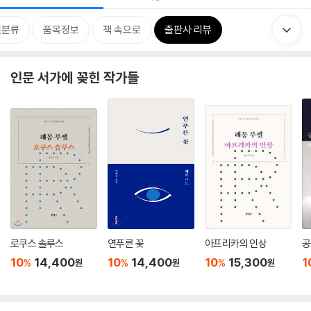
련분류
품목정보
책 속으로
출판사 리뷰
인문 서가에 꽂힌 작가들
로쿠스 솔루스
연푸른 꽃
아프리카의 인상
공
10
14,400
10
14,400
10
15,300
1
%
%
%
원
원
원