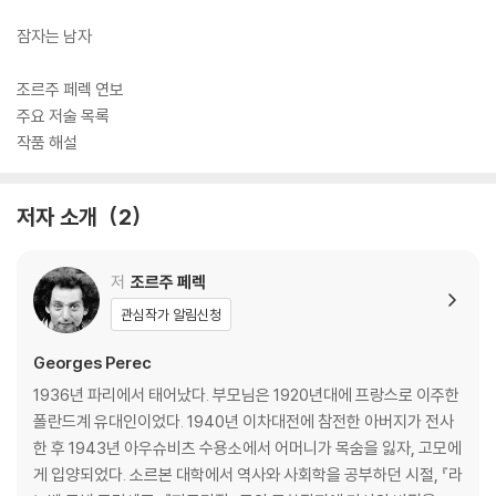
잠자는 남자
조르주 페렉 연보
주요 저술 목록
작품 해설
저자 소개
2
저
조르주 페렉
관심작가 알림신청
Georges Perec
1936년 파리에서 태어났다. 부모님은 1920년대에 프랑스로 이주한
폴란드계 유대인이었다. 1940년 이차대전에 참전한 아버지가 전사
한 후 1943년 아우슈비츠 수용소에서 어머니가 목숨을 잃자, 고모에
게 입양되었다. 소르본 대학에서 역사와 사회학을 공부하던 시절, 『라