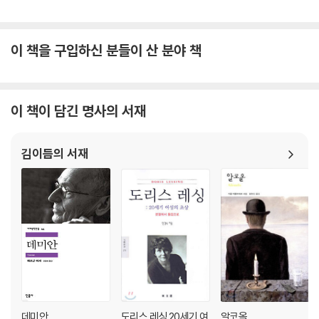
입술에 흉터가 있는 남배우 자크 스피세를 주인공 ‘너’로 발탁했고, 내레이
션은 뜻밖에도 여배우 루드밀라 미카엘에게 맡김으로써, 이인칭 화법으로
쓰인 절대고독의 작품세계를 영화적으로 풀어내는 데도 성공했다.
이 책을 구입하신 분들이 산 분야 책
【인문 서가에 꽂힌 작가들】
이 책이 담긴 명사의 서재
문학동네의 【인문 서가에 꽂힌 작가들】은 문학과 인문학의 경계에서 지
성과 사유의 씨앗이 된 작품들, 인문 담론과 창작 실험을 매개한 작가들로
꾸려진 상상의 서가다.
김이듬의 서재
독일 시적 사실주의의 대가로 불리는 빌헬름 라베Wihelm Raabe, 기억
하기와 기록하기의 문학적 가능성을 성공적으로 입증한 제발트W. G. Se
bald, 프랑스 현대문학의 거장들이자 역사적 실험작을 내놓은 레몽 루셀R
aymond Rossel, 조르주 페렉Georges Perec, 레몽 크노Raymond
Queneau, 이탈리아 작가로서 사회문제를 비판적 의식의 정갈한 문체로
다뤄 긴 여운, 깊은 울림을 주는 안토니오 타부키Antonio Tabucchi, 역
사와 문학의 박학다식을 절제된 산문으로 풀어낸 클라우디오 마그리스Cl
audio Magris, 남아프리카공화국 태생의 보츠와나 작가로 인종차별에
맞서며 내재화된 정치 현안을 감성적 삶과 결부시킨 베시 헤드Bessie E.
Head, 중국 현대문학을 새로운 차원으로 도약시킨 문제 작가 옌롄커閻
데미안
도리스 레싱 20세기 여
알코올