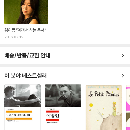
는 기억한다”를 자신의 글쓰기 형식으로 승화시킨 작가다. 즉 망각에 대한
저항으로서의 기억하기, 차이를 겨냥한 수없는 작가들의 잊힌 문장들의 귀
환이다. 페렉 스스로도 카프카의 일기와 허먼 멜빌의 ‘바틀비’에 영향받아
이 작품을 썼노라고 밝힌다. 그러나 여기에는 카프카, 멜빌 외의 수많은 작
김이듬 “아껴서 하는 독서”
가들―레몽 아롱, 카뮈, 사르트르, 대니얼 디포, 프루스트, 디드로, 아폴리
2016.07.12.
네르, 라마르틴, 플로베르, 프레베르, 클레지오, 바르트 등―의 문장에서
차용한 흔적들이 감쪽같이 주인공 ‘너’의 내면세계로 편입되어 있다. 그리
하여 주인공 ‘너’의 말과 ‘그들’의 말이 뒤섞이고 서로 넘나드는 특징적인
배송/반품/교환 안내
문체의 이 소설은, 깜빡깜빡 명멸하는 의식세계를 고스란히 반영하듯, 수
없는 쉼표와 콜론과 세미콜론 등을 사용해 그려진다.
이 분야 베스트셀러
주인공 ‘너’의 동공(눈알)과 방과 창의 세계는 이 흐릿한 세계의 외곽을 다
지는 작가의 눈이다. 이 소설은 그 눈의 이야기다. 세계가 한 인간에게 어떻
게 다가오고 있는지, 초점을 맞춰가는 이야기다. 페렉은 이 혼자 남은 단독
자를, 그 젊은이를 바라보고 있는 우리를 이야기한다.
【조르주 페렉 선집】 03 『잠자는 남자』