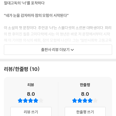
대야를, 선반을, 네 무릎을, 금이 간 거울에 비친 네 시선을, 사발 하나를,
절대고독의 ‘너’를 포착하다
전기 스위치를 바라본다. 너는 거리의 소음에, 층계참 수도꼭지의 물방울
소리에, 네 옆방 남자의 소음에, 그의 목 끓는 소리에, 그가 서랍을 여닫는
“네가 눈을 감자마자 잠의 모험이 시작된다”
소리에, 간헐적인 그의 기침 소리에, 그 집의 주전자가 슂쉭 끓어대는 소리
에 귀를 기울인다. 너는, 천장 위에서, 가는 균열의 구불구불한 선을, 한 마
이 소설의 첫 문장이다. 주인공 ‘너’는 스물다섯의 소르본 대학생이다. 파리
리 파리가 그려보이는 하릴없는 노선을, 가까스로 가늠할 수 있는 그림자
의 한 후미진 칠층 고미다락에 사는 이 청년은 바로 저 문장에서부터 시작
들이 번져나가는 모습을 쫓고 있다. --- p.22
해 이 기이한 의식의 배회, 잠의 모험에 나선다. 그는 ‘일반사회학 고등교육
자격증’을 위한 일차 필기시험을 앞두고 있고, 관계를 확장하고 장래를 설
출판사 리뷰 더보기
너는 스물다섯 살이고, 스물아홉 개의 이빨을 갖고 있으며, 셔츠 세 장과 양
계해야 할 나이에 있다. 그러나 주인공 ‘너’는 저 첫 문장에서 보다시피 어
말 여덟 개와, 네가 더이상 읽지 않는 책 몇 권과, 네가 더이상 듣지 않는 음
느 날, 여느 날과 다름없는 어느 날, 새벽의 어슴푸레한 빛 속에서 가물가물
반 몇 장을 갖고 있다. 너는 네 가족도, 네 학업도, 네 사랑도, 네 친구들도,
한 방을 훑어보며 아무것도 하지 않고 눈의 초점만 맞추고 있다. 이제껏 세
리뷰/한줄평
10
네 휴가도, 네 계획도, 다른 어느 것도 기억해내고 싶은 마음이 없다. 너는
상은 이 젊은이에게 초점을 맞추기 위해 부단히 다가가고 애를 써야만 볼
여행을 했고 너는 네 여행에서 그 무엇도 가져오지 않았다. 너는 앉아 있으
수 있는 피사체였다. 오늘 이 젊은이는 무심하게 자신을 방기해버리기로
며 너는 오로지 기다리기만을, 단지 더이상 기다릴 것이 남지 않게 될 때까
한다. 아무것도 하지 않기로 한다. 아니, 이제 세상이 한낱 피사체(피투체)
리뷰
한줄평
지 기다리기만 원한다: 밤이 오고, 시간이 울리고, 세월이 흘러가고, 추억
에 불과한 ‘너’를 포착해야 할 때이다. 거기서부터, 이 낡은 세계의 잠꼬대
8.0
8.0
들이 희미해지기만을. --- p.23
같은 놀라운 모험이 시작된다. 페렉은 제사에서 카프카를 인용하며 이 여
정의 감감한 지도를 다음과 같이 펼쳐보인다.
어느 목요일 오후, 폭 좁은 장의자에 앉아 있는 남자, 무릎 위에 펼쳐진 책
리뷰 쓰기
한줄평 쓰기
한 권, 멍한 시선.
“네가 집을 나갈 필요는 없어. 네 탁자에 앉아 그저 듣기만 해. 아니, 귀 기