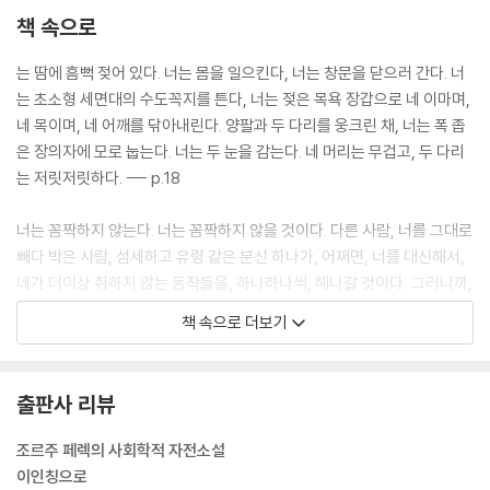
책 속으로
는 땀에 흠뻑 젖어 있다. 너는 몸을 일으킨다, 너는 창문을 닫으러 간다. 너
는 초소형 세면대의 수도꼭지를 튼다, 너는 젖은 목욕 장갑으로 네 이마며,
네 목이며, 네 어깨를 닦아내린다. 양팔과 두 다리를 웅크린 채, 너는 폭 좁
은 장의자에 모로 눕는다. 너는 두 눈을 감는다. 네 머리는 무겁고, 두 다리
는 저릿저릿하다. --- p.18
너는 꼼짝하지 않는다. 너는 꼼짝하지 않을 것이다. 다른 사람, 너를 그대로
빼다 박은 사람, 섬세하고 유령 같은 분신 하나가, 어쩌면, 너를 대신해서,
네가 더이상 취하지 않는 동작들을, 하나하나씩, 해나갈 것이다: 그러니까,
그가 잠자리에서 일어나, 얼굴을 씻고, 면도를 하고, 옷을 입고, 밖으로 나
책 속으로 더보기
가는 것이다. 너는 그가 계단을 뛰어내려가도록, 거리에서 달음질치도록,
달리는 버스를 재빨리 잡아타도록, 숨을 헐떡거리며, 의기양양한 모습으
로, 예정된 시간에 맞추어, 시험장에 도착하도록 내버려둔다. 일반사회학
출판사 리뷰
고등교육 자격증. 제일차 필기시험. --- p.19
조르주 페렉의 사회학적 자전소설
너는 먹지도 않고, 읽지도 않고, 거의 꼼짝하지 않고, 네 방에 머문다. 너는
이인칭으로