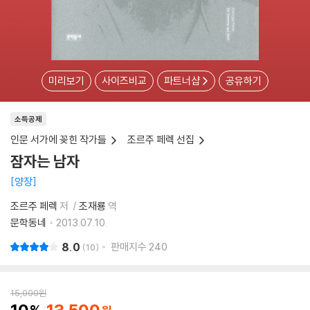
미리보기
사이즈비교
파트너샵
공유하기
소득공제
인문 서가에 꽂힌 작가들
조르주 페렉 선집
잠자는 남자
양장
조르주 페렉
저
조재룡
역
문학동네
2013.07.10.
8.0
판매지수
240
10
15,000
원