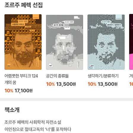
조르주 페렉 선집
어렴풋한 부티크 124
공간의 종류들
생각하기/분류하기
겨
개의 꿈
10
13,500
10
13,500
1
%
%
원
원
10
17,100
%
원
책소개
조르주 페렉의 사회학적 자전소설
이인칭으로 절대고독의 ‘너’를 포착하다