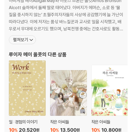
아비게일 메이Abigail May와 아모스 브론슨 올컷Amos Bronson
Alcott 슬하에서 둘째 딸로 태어났다. 아버지가 에머슨, 소로 등 ‘물
질을 중시하지 않는’ 초월주의자자들의 사상에 공감했기에 늘 가난이
따라다녔다. 이에 저자는 품삯 바느질꾼과 교사로 일을 시작했고, 배
우로서 무대에 오르기도 했으며, 남북전쟁 중에는 간호사로도 활동
했다. 어린 나이에 글을 쓰기 시작해서 17세가 되던 1849년 첫 소설
펼쳐보기
을 완성했는데, 생전에는 출간되지 않았다. 20대가 시작되면서부터
30대 초반까지 가계를 돕기 위해 대중지에 선정적인 스릴러를 잇달
루이자 메이 올콧
의 다른 상품
아 발표했다. 그러다가 1868년 한
일 : 경험의 이야기
작은 아씨들
작은 아씨들
10
20,520
10
13,500
10
10,800
%
%
%
원
원
원