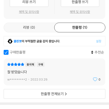
리뷰 쓰기
한줄평 쓰기
라요. 하지만 어쩔 수 없는 일이죠. 바로 다음 순간 죽더라도 난 이 한 시간
잃은 주체는 노예제도와 시민전쟁으로 두 동강이 난 미국인 것이다. 나아
의 자유를 누려야겠어요. 오늘밤 끔찍한 일이 벌어질 거예요. 그 일이 벌어
가 절단되고 피 흘리는 국가를 간호해 질서와 건강을 회복시키고, 새로운
혜택 및 유의사항
혜택 및 유의사항
지게 만든 건 바로 당신들이에요. 우린 이제 못 참아요. 새로 오는 주인이
시민의 탄생을 위한 진통을 감수하며 그 양육을 위한 수고를 기꺼이 껴안
이전 주인처럼 우리를 괴롭히기 전에 자유를 쟁취할 거예요. 자유를 손에
는 것은 현장의 여성들이다.
넣기 전에 피를 좀 보게 될 겁니다."----「한 시간」 중에서
리뷰
0
한줄평
1
두번째 실린 단편소설 「나의 콘트라밴드」는 종군간호사 데인과 남북전쟁
중 해방된 노예(콘트라밴드) 로버트의 만남과 이별을 다루고 있다. 데인과
“접근이 좀 어렵네요.”
로버트가 처음 만난 순간부터 작품의 마지막까지, 두 인물 사이에 에로틱
클린봇
이 부적절한 글을 감지 중입니다.
설정
“좋은 것들은 언제나 그렇지요. 하지만 신심과 인내를 가지고 찾는 사람들
한 긴장감이 가득하다. 「병원 스케치」의 간호사 페리윙클이 어머니로서 해
은 곧 우리를 발견할 겁니다.”
방을 위해 싸우는 미국을 보듬어안으며 인종통합의 방식을 제시한다면,
구매한줄평
추천순
“진실은 우물의 바닥에 있습니다, 호프 자매.”
「나의 콘트라밴드」에서 데인은 흑인 노예와 은유적인 연인으로 인연을 맺
“그래서 그렇게 통 우리 손에 닿질 않는 모양이네요.”
으며 새로운 인종통합의 관계를 보여준다. 세번째 작품 「한 시간」은 남부
종이책
구매
----「초월주의의 야생귀리」 중에서
벼 플랜테이션의 흑인 봉기 기도를 다룬 단편소설이다. 남북전쟁의 도덕적
잘 받았습니다
정당성에 대한 강조, 노예제도가 폐지되지 않으면 신의 분노든 노예의 분
w*********2
2022.03.29.
0
노든 곧 폭발하고 말 것이라는 묵시론적 경고 등을 서사로 엮어낸 솜씨는
문학의 힘을 되새기는 자못 강렬한 작품이다.
한줄평 전체보기
초월주의 철학‘만’을 논하는 남자들 vs 일상의 노고를 감당하는 여자들
사유 공동체 및 노동에 대한 생각과 자전적 경험이 버무려진, 올컷의 인생