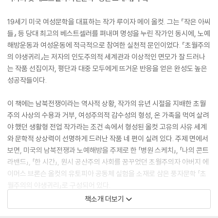
19세기 미국 여성문학을 대표하는 작가 루이자 메이 올컷. 그는 『작은 아씨
들』 등 당대 최고의 베스트셀러를 펴내며 명성을 누린 작가인 동시에, 노예
해방운동과 여성운동에 적극적으로 참여한 실천적 문인이었다. 『초월주의
의 야생귀리』는 저자의 인도주의적 세계관과 이상적인 면모가 잘 드러나
는 작품 선집이자, 평단과 대중 모두에게 뜨거운 반응을 얻은 완성도 높은
성공작들이다.
이 책에는 남북전쟁이라는 역사적 상황, 작가의 유년 시절을 지배한 초월
주의 사상의 수용과 거부, 여성주의적 감수성의 형성, 온 가족을 먹여 살려
야 했던 생활형 전업 작가라는 조건 속에서 형성된 올컷 고유의 사유 세계
와 문학적 상상력이 선명하게 드러난 작품 네 편이 실려 있다. 주제 면에서
보면, 미국의 남북전쟁과 노예해방을 주제로 한 「병원 스케치」, 「나의 콘트
라밴드」, 「한 시간」, 원시 공산주의 사회를 꿈꾸었던 초월주의자 아버지 에
이머스 브론슨 올컷의 유토피아 공동체 실험을 소재로 삼은 풍자문학 「초
월주의의 야생귀리」로 구성되어 있다.
책소개 더보기
비장하면서도 유쾌함을 잃지 않는 생생한 묘사로 독자를 역사의 현장 깊숙