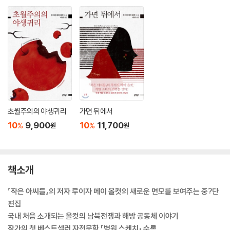
초월주의의 야생귀리
가면 뒤에서
10
9,900
10
11,700
%
%
원
원
책소개
『작은 아씨들』의 저자 루이자 메이 올컷의 새로운 면모를 보여주는 중?단
편집
국내 처음 소개되는 올컷의 남북전쟁과 해방 공동체 이야기
작가의 첫 베스트셀러 자전문학 「병원 스케치」 수록