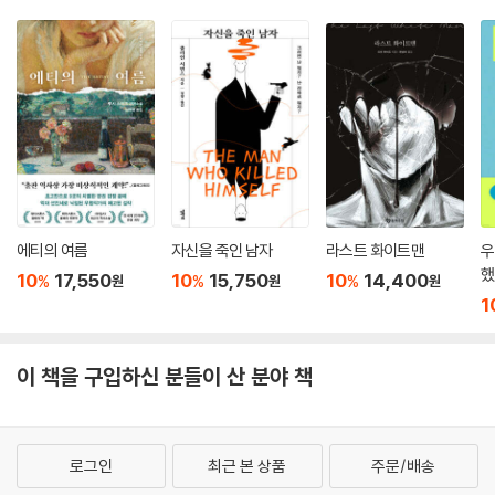
존중했다. 하지만 올컷은 경제적인 부분을 감당하려 하지 않는 아버지를
대신해 끊임없이 일을 하면서 늘 빚과 가난에 허덕였다. 아버지의 유유자
적한 삶은 자신에게 가능한 생활이 아니었던 것이다. 「초월주의의 야생귀
리」는 어쩌면, 세상을 이끌어나가는 것은 위대한 철학적 담론이 아니라 하
루하루의 삶을 꾸려나가는 손길이라는 것을 조용히 주장하는 글인지도 모
른다.
거트루드 스타인에서 시몬 드 보부아르까지, 나는 올컷에게 열렬한 찬사를
보낸 수많은 여성 작가와 지식인의 이름을 말할 수 있다.
-일레인 쇼월터
에티의 여름
자신을 죽인 남자
라스트 화이트맨
우
했
10
17,550
10
15,750
10
14,400
%
%
%
원
원
원
올컷의 ‘또다른’ 문학 선집은 여성문학사가 잃어버렸다 되찾은 더없이 흥
1
미진진하고 소중한 결실이다.
-조이스 캐럴 오츠
이 책을 구입하신 분들이 산 분야 책
「병원 스케치」는 디킨스적인 유머와 분노를 강렬한 플롯 속에 훌륭히 담아
낸 작품이다.
-일레인 쇼월터
로그인
최근 본 상품
주문/배송