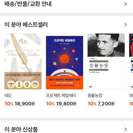
론
배송/반품/교환 안내
마지막 실린 표제작 「초월주의의 야생귀리」는 「병원 스케치」처럼 자전적인
작품으로, 올컷이 문학 시장에서 잘 팔리는 글을 놀랍도록 많이 쓴 것, 대중
이 분야 베스트셀러
문학이 허락하는 방식으로 자신의 신념을 표현한 것 등 작가 이력의 전기
적 이해를 돕는 기념비적인 글이다. 무능하고 위선적인 아버지에 대한 답
답함과 원망, 이상주의자 아버지에 대한 애정과 연민 등 올컷이 평생 아버
지에게 느낀 양가감정이 잘 드러나 있다.
올컷의 아버지 에이머스 브론슨 올컷은 소외된 노동과 소유, 어떤 종류의
착취도 존재하지 않는 유토피아적 원시 공산주의 공동체를 꿈꾸었다. 184
3년 여름날, 그는 자신의 이상을 실현하기 위해 가족을 모두 데리고 뜻을
함께 하는 몇몇 친구와 뉴잉글랜드의 척박한 산골짜기 마을로 들어간다.
“행위보다 존재를” 그리고 “육체적 기술보다 영혼의 명령”을 우선시하며
생활을 외면하는 철학들을 대신해 정착 노동의 대부분을 감당한 것은 올컷
테오
프로젝트 헤일메리
동물농장
1
의 어머니와 어린 자녀들이었다. 이는 또한 월든 호숫가에 통나무집을 짓
10
18,900
10
19,800
10
7,200
1
%
%
%
원
원
원
고 사색과 고독을 향유하는 소로 곁에서 남편의 동지들을 접대하고 자질구
레한 일상을 모두 감당했던 아내의 모습이기도 했다.
물론 올컷은 인종, 성, 계급 등 사회문제에 대한 아버지 공동체의 비판적 인
이 분야 신상품
식에 깊이 공감했으며, 현실과 타협하지 않는 그들의 이상주의적 태도를