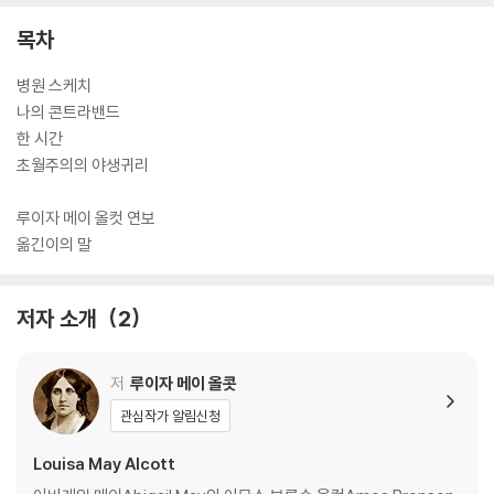
이 이끄는 이 책의 작품들은, 흡입력 있는 문장과 흥을 당기는 플롯으로 독
자의 눈을 붙드는 대중문학인 동시에 노예해방과 살림의 정치라는 주제의
목차
식을 분명히 담아낸 실천문학이고, 시간의 풍화를 견딘 끝에 현재에 도달
한 해방문학의 고전이다. 더불어 전공자의 깊이 있는 이해를 바탕으로 한
병원 스케치
섬세한 번역과 꼼꼼한 해설은 작품 읽기를 한층 풍요롭게 해줄 것이다. 국
나의 콘트라밴드
내 초역. 문학동네 인문 서가에 꽂힌 작가들―루이자 메이 올컷 선집 제2
한 시간
권.
초월주의의 야생귀리
루이자 메이 올컷 연보
옮긴이의 말
저자 소개
2
저
루이자 메이 올콧
관심작가 알림신청
Louisa May Alcott