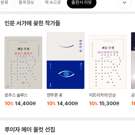
련분류
품목정보
책 속으로
출판사 리뷰
인문 서가에 꽂힌 작가들
로쿠스 솔루스
연푸른 꽃
아프리카의 인상
공
10
14,400
10
14,400
10
15,300
1
%
%
%
원
원
원
루이자 메이 올컷 선집