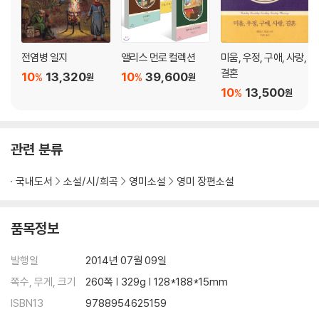
전염병 일지
앨리스 먼로 컬렉션
미움, 우정, 구애, 사랑,
결혼
10
13,320
10
39,600
%
%
원
원
10
13,500
%
원
관련 분류
국내도서
소설/시/희곡
영미소설
영미 장편소설
품목정보
발행일
2014년 07월 09일
쪽수, 무게, 크기
260쪽 | 329g | 128*188*15mm
ISBN13
9788954625159