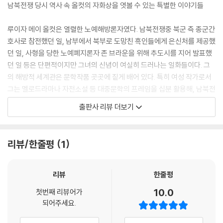
남자들은 ‘검둥이’라는 욕에 기역까지 하나 덧붙여 껌둥이라고 지껄이면
남북전쟁 당시 역사 속 올컷의 자화상을 엿볼 수 있는 특별한 이야기들
서, 그런 쓰레기들에게 무엇 하나 쓸 만한 것이 나올 리 없다며 흑인 인권
옹호자들을 비웃었다. 간호사들은 흑인의 도움은 기꺼이 받으면서도 감사
루이자 메이 올컷은 열렬한 노예해방론자였다. 남북전쟁중 북군 측 종군간
를 표하거나 칭찬하지도, 거리에서 알은척을 하지도 않았다. 그런 광경을
호사로 참전했던 일, 남부에서 북부로 도망친 흑인들에게 은신처를 제공했
보고 있자니 두 세대에 걸친 노예해방론자 집안의 피가 끓어올랐고, 건수
던 일, 사형을 당한 노예폐지론자 존 브라운을 위해 추도시를 지어 발표했
가 생기자마자 튀어나와 강경하게 자유 발언의 권리를 주장했다. ----「병
던 일 등은 단편적이지만 그녀의 신념이 여실히 드러나는 일화들이다. 그
원 스케치」 중에서
의 해방적 세계관은 문학작품 곳곳에 짙게 배어 있다. 특히 여성 작가로서
그는 멜로드라마나 자전소설 등 대중문학의 프레임을 십분 활용해, 남북전
머릿속에 소용돌이치는 여러 가지 생각 중 오직 하나만이 실행에 옮길 수
쟁의 정당성과 노예해방의 당위성을 단호하면서도 유쾌하게, 낭만적이면
출판사 리뷰 더보기
있을 정도로 명료했다. 어떻게든 살인을 막아야 한다. 하지만 어떻게? 죽어
서도 현실적으로 담아냈다.
가는 남자, 그리고 미친 남자(잘못된 충동에 완전히 사로잡힌 사람은 그 충
이 책에 처음 수록된 「병원 스케치」는 올컷의 첫 성공작이자 노예해방론과
동의 지배를 받는 동안 미친 것과 마찬가지니 말이다)와 여기 이렇게 갇혀
여성주의적 관점을 녹여낸 자전적인 작품이다. 남북전쟁중인 1862년 북
리뷰/한줄평
1
있는데 대체 어떻게? 나에게는 힘도, 용기도, 시간도, 전략을 짜낼 기지도
군 측 종군간호사로 참전했던 경험을 문학적으로 재구성한 이 글에는 전쟁
없었다. 너무 늦기 전에 누군가 도움의 손길을 내밀지도 모르지만 그건 요
과 상처를 실제로 처음 맞닥뜨린, 모든 것이 낯선 간호사 트리불레이션 페
행일 뿐이었다. 하지만 나에게는 한 가지 무기가 있었다?혀, 여자의 가장
리윙클의 좌충우돌 병원생활이 익살스럽게 묘사되어 있다. 그러나 희극적
리뷰
한줄평
강력한 방어술. ----「나의 콘트라밴드」 중에서
인 어조는 날카로운 풍자를 위한 수사적 장치다. 화자는 명랑한 어조를 잃
10.0
첫번째 리뷰어가
지 않으면서도 야전병원 곳곳에 만연한 관료주의와 비능률적인 병원 운영,
되어주세요.
“그럼 말을 하지요. 아직 너무 이르긴 하지만 말이에요!” 짧고 날카로운 웃
비인간적인 의료진의 행태를 낱낱이 고발하고 있다. 문장에서 혼란에 빠져
음을 터뜨리며 밀리가 소리쳤다. “때가 되기 전에 말했다고 날 죽일지도 몰
어리둥절해하는 이는 간호사 페리윙클이지만, 행간에서 드러난 온전함을