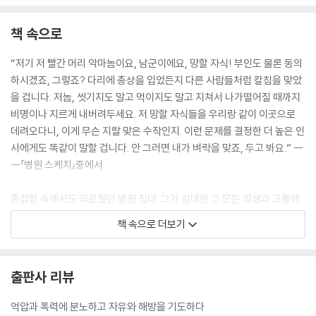
책 속으로
“저기 저 빨간 머리 악마놈이요, 남군이에요, 망할 자식! 부인도 물론 동의
하시겠죠, 그렇죠? 다리에 총상을 입었든지 다른 사람들처럼 칼침을 맞았
을 겁니다. 저놈, 씻기지도 말고 먹이지도 말고 지쳐서 나가떨어질 때까지
비명이나 지르게 내버려두세요. 저 망할 자식들을 우리랑 같이 이곳으로
데려오다니, 이게 무슨 지랄 맞은 수작인지. 이런 문제를 결정한 더 높은 인
사에게도 똑같이 말할 겁니다. 안 그러면 내가 벼락을 맞죠, 두고 봐요.” --
--「병원 스케치」중에서
혼잡함 속에서도 외로웠던 병원 침대. 그가 감내한 그 모든 희생과 고통에
비해 보상은 너무도 초라했다. 바라봐주는 낯익은 얼굴 하나 없이, 잘 가라
책 속으로 더보기
고 말해주는 다정한 목소리도 없이, 사자死者의 골짜기까지 다정하게 인
도해줄 손도 없이. 붉은 바다에 더해진 한 방울의 피처럼, 그는 그렇게 사라
졌다. 잠시 나는 생명의 가치와 죽음의 신성함이 이렇게 하찮게 취급되는
출판사 리뷰
현실에 비통함을 느꼈다. ----「병원 스케치」 중에서
억압과 폭력에 분노하고 자유와 해방을 기도하다