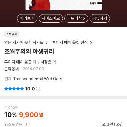
미리보기
사이즈비교
파트너샵
공유하기
소득공제
인문 서가에 꽂힌 작가들
루이자 메이 올컷 선집
초월주의의 야생귀리
루이자 메이 올콧
저
서정은
역
문학동네
2014.07.09.
원제
Transcendental Wild Oats
10.0
1
11,000
원
10
9,900
YES포인트
550원 (5%)