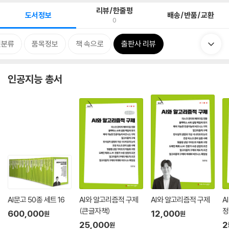
리뷰/한줄평
도서정보
배송/반품/교환
0
련분류
품목정보
책 속으로
출판사 리뷰
인공지능 총서
AI문고 50종 세트 16
AI와 알고리즘적 구제
AI와 알고리즘적 구제
A
(큰글자책)
정
600,000
12,000
원
원
25,000
2
원