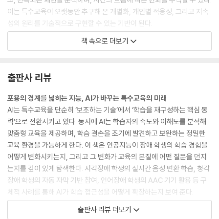
이는 특수교육이 오랫동안 추구해 온 개별화, 개인별 적응성, 그리고 지속
성의 원리를 기술적으로 구현할 수 있는 기반이 된다.
－01_“AI와 특수교육의 개념적 만남” 중에서
책 속으로 더보기
이러한 사례들이 공통적으로 시사하는 바는, AI가 보조 공학을 대체하는
기술이 아니라 보조 공학의 교육적 가능성을 확장하는 핵심 매개체라는 점
출판사 리뷰
이다. 학생을 기술에 적응시키는 방향이 아니라, AI를 활용한 기술이 학생
의 특성에 적응하도록 설계될 때 가장 큰 교육적 효과를 발휘할 것이다. 이
포용의 경계를 넓히는 지능, AI가 바꾸는 특수교육의 미래
는 특수교육의 기본 원리인 개별화, 접근성, 참여를 기술적으로 구현하는
AI는 특수교육을 단순히 ‘보조하는 기술’에서 ‘학습을 재구성하는 핵심 동
방식이라 할 수 있다. 그러나 동시에 AI 기반 보조 공학의 활용은 신중한 접
력’으로 전환시키고 있다. 동시에 AI는 학습자의 속도와 이해도를 분석해
근을 요구한다. 과도한 자동화는 학습자의 주도성을 약화시킬 수 있으며,
맞춤형 교육을 제공하며, 학습 결손을 조기에 발견하고 보완하는 정밀한
데이터 기반 분석은 윤리적 고려와 교사의 전문적 판단을 전제로 해야 한
교육 환경을 가능하게 한다. 이 책은 인공지능이 장애 학생의 학습 경험을
다. 따라서 AI는 교사를 대신하는 도구가 아니라, 교사의 교육적 결정을 지
어떻게 변화시키는지, 그리고 그 변화가 교육의 본질에 어떤 질문을 던지
원하는 조력자로 위치 지어져야 한다.
는지를 깊이 있게 탐색한다. 시각장애 학생의 실시간 음성 변환 학습, 청각
－03_“보조 공학과 AI의 융합” 중에서
장애 학생의 자동 자막 기반 참여, 언어장애 학생의 AAC 기기 활용 등 구
체적 사례를 통해 AI가 학습 접근성을 어떻게 확장하는지 보여 준다.
그러나 현장에서는 평가에서 다음과 같은 구조적 한계가 반복된다. 첫째,
그러나 기술의 확장은 새로운 과제를 동반한다. 데이터 편향, 개인정보 보
출판사 리뷰 더보기
교사의 시간과 인력 제약으로 인해 평가가 ‘간헐적’이고 ‘사후적’으로 이루
호, 교사의 역할 변화, 그리고 인간적 돌봄의 축소 가능성 등은 반드시 해결