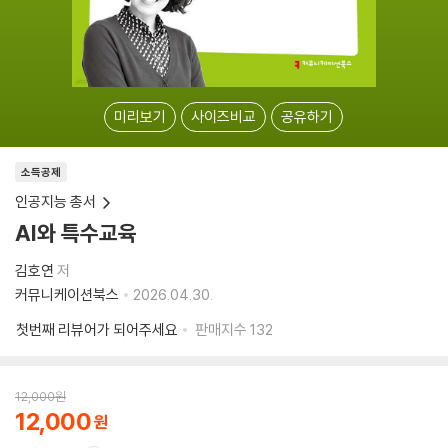
미리보기
사이즈비교
공유하기
소득공제
인공지능 총서
AI와 특수교육
김호연
저
커뮤니케이션북스
2026.04.30.
첫번째 리뷰어가 되어주세요
판매지수
132
12,000
원
12,000