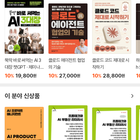
있게 활용하는 교사만이 학생의 존엄과 잠재력을 온전히 실현할 수 있다고
생각한다.
－09_“미래를 준비하는 특수교육 전문가” 중에서
--- 본문 중에서
뚝딱 바로 써먹는 AI 3
클로드 에이전트 협업
클로드 코드 제대로 시
하
대장 챗GPT · 제미나
의 기술
작하기
h
이 · 클로드
10
19,800
10
27,000
10
28,800
1
%
%
%
원
원
원
이 분야 신상품