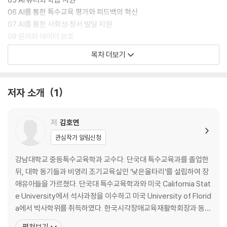
06 AI를 통한 특수교육 평가와 피드백의 혁신
07 AI를 통한 사회성·정서 발달 지원
08 윤리와 데이터 보호
09 미래를 준비하는 특수교육 전문가
목차 더보기
10 인간과 자연을 잇는 특수교육의 미래
저자 소개
1
저
김호연
관심작가 알림신청
강남대학교 중등특수교육학과 교수다. 단국대 특수교육과를 졸업한
뒤, 대학 동기들과 비영리 조기교육실인 ‘낮은울타리’를 설립하여 장
애유아들을 가르쳤다. 단국대 특수교육학과와 미국 California Stat
e University에서 석사과정을 이수하고 미국 University of Florid
a에서 박사학위를 취득하였다. 한국시각장애교육재활학회장과 동탄
장애아동재활센터장을 역임하였고, 현재 한국장애인평생교육연구
펼쳐보기