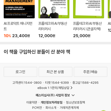
AI 프로덕트 매니지먼
프롭테크와 AI 부동산
프롭테크와 AI 부동산
A
트
리터러시
리터러시 (큰글자책)
1
10
23,400
12,000
25,000
%
원
원
원
이 책을 구입하신 분들이 산 분야 책
로그인
최근 본 상품
주문/배송
고객센터 1544-3800
티켓 1544-6399
중고샵 1566-4295
eBook 1:1문의/채팅상담
예스이십사(주) 사업자 정보
이용약관
개인정보처리방침
청소년보호정책
PC버전
회사소개
거래처관계자께