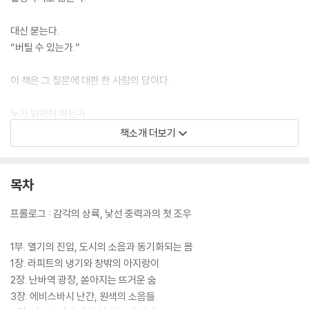
대신 묻는다.
“버틸 수 있는가.”
이 책은 그 질문에 대한 한 사람의 답이다.
누가 읽어야 하는가
책소개 더보기
여행을 ‘느낌’으로 기억하는 사람: 풍경보다 온도, 소리, 공기의 질감을 더
오래 기억하는 사람에게 이 책은 정확히 꽂힌다.
목차
도시를 깊게 이해하고 싶은 사람: 지도와 동선이 아니라, 왜 이 도시가 이렇
게 ‘힘든지’ 궁금했던 사람에게 답을 준다.
프롤로그 : 감각의 상륙, 낯선 중력과의 첫 조우
기존 여행서에 질린 사람: 맛집·코스·정보가 아닌, 진짜 ‘현장’을 원한다면
1부. 열기의 진입, 도시의 소음과 동기화되는 몸
이 책이 맞다.
1장. 라피트의 냉기와 창밖의 아지랑이
2장. 난바역 광장, 쏟아지는 뜨거운 숨
3장. 에비스바시 난간, 원색의 소음들