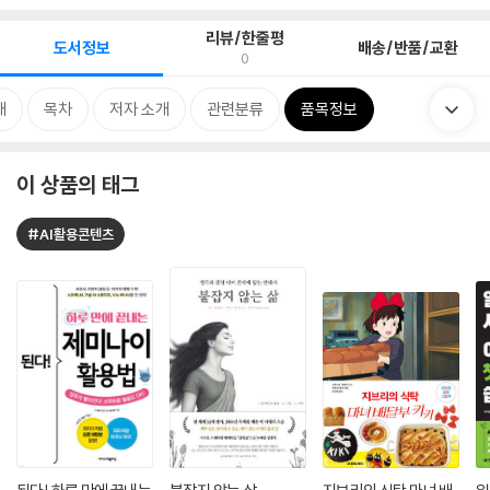
리뷰/한줄평
도서정보
배송/반품/교환
0
개
목차
저자 소개
관련분류
품목정보
이 상품의 태그
#AI활용콘텐츠