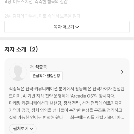
4장. 미도스지선, 축축한 침묵의 질감
2부. 감각의 과부하, 미로 속에서 보폭을 잃다
5장. 우메다 지하 미로, 하얀 함몰의 기억
목차 더보기
6장. 구로몬 시장, 비린 수증기의 농도
7장. 덴덴타운 유리창, 과열된 전자음
8장. 쓰텐카쿠 아래, 장기판 위의 땀방울
저자 소개
2
3부. 박동의 정점, 뜨거운 심장을 통과하는 법
9장. 나카자키초, 낮은 지붕의 그림자
저
석종득
10장. 한큐 우메다, 플랫폼의 차가운 질서
관심작가 알림신청
11장. 텐진 마츠리, 심장 박동의 밤
12장. 사쿠라노미야, 눅눅한 정적의 제방
석종득은 전략·커뮤니케이션 분야에서 활동해 온 전략가이자 컨설턴
트이며, AI 기반 지식·전략 운영체계 ‘Arcadia OS’의 창시자다.
4부. 소리의 여백, 소란에 스며드는 법
마케팅 커뮤니케이션과 브랜딩, 정책 전략, 선거 전략에 이르기까지
13장. 신사이바시, 흩어지는 무수한 발소리
기업과 공공, 정치 영역을 넘나들며 복잡한 현상을 구조로 정리하고
14장. 요도야바시, 무표정하게 흐르는 속도
실행 가능한 언어로 번역해 왔다. 최근에는 AI를 개별 기술이 아니
15장. 나카노시마 테라스, 얼음 소리의 여백
라 산업 구조와 경제 질서를 재편하는 동력으로 바라보며, AI가 어떻
펼쳐보기
16장. 호젠지 요코초, 젖은 돌길 위의 기원
게 산업이 되고, 어떻게 돈이 되며, 그 변화가 노동과 소득, 자산의 질