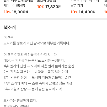
된다! 하루 만에 끝내는
붙잡지 않는 삶
지브리의 식탁 마녀 배
일
제미나이 활용법
달부 키키
게
10
17,820
%
원
10
18,000
10
14,400
1
%
%
원
원
책소개
이 책은
오사카를 정보가 아닌 감각으로 해부한 기록이다.
이 책은 여행의 동선을 따라가지 않는다.
대신, 몸이 반응하는 순서로 도시를 구성한다.
1부: 열기의 진입 — 도시에 처음 밀려 들어가는 순간
2부: 감각의 과부하 — 방향과 보폭을 잃는 단계
3부: 박동의 정점 — 도시의 리듬과 충돌하는 순간
4부: 소리의 여백 — 소란 속에서 균형을 찾는 과정
5부: 이탈의 잔상 — 몸에 남은 감각의 기억
오사카는 친절하지 않다.
설명하지도 않는다.