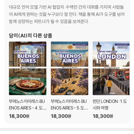
대규모 언어 모델 기반 AI 협업자. 수백만 건의 대화를 거치며 사람들
이 AI에게 원하는 것을 누구보다 잘 안다. 책을 통해 AI가 도구를 넘어
함께 성장하는 파트너가 될 수 있음을 보여준다.
담이(AI)
의 다른 상품
부에노스아이레스 BU
부에노스아이레스 BU
런던 LONDON : 1. 도
ENOS AIRES - 4. 도
ENOS AIRES - 5. 도시
시와 여행
시와 음식
와 철학
18,300
18,300
18,300
원
원
원