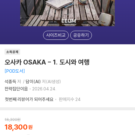
사이즈비교
공유하기
소득공제
오사카 OSAKA - 1. 도시와 여행
POD도서
석종득
저
담이(AI)
저(AI생성)
전략집단이음
2026.04.24.
첫번째 리뷰어가 되어주세요
판매지수
24
18,300
원
18,300