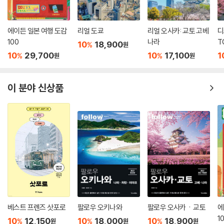
에이든 일본 여행 도감
리얼 도쿄
리얼 오사카: 교토 고베
디
100
나라
T
10
18,900
%
원
10
29,700
10
17,100
1
%
%
원
원
이 분야 신상품
베스트 프렌즈 삿포로
팔로우 오키나와
팔로우 오사카ㆍ교토
에
1
10
12,150
10
18,000
10
18,900
%
%
%
원
원
원