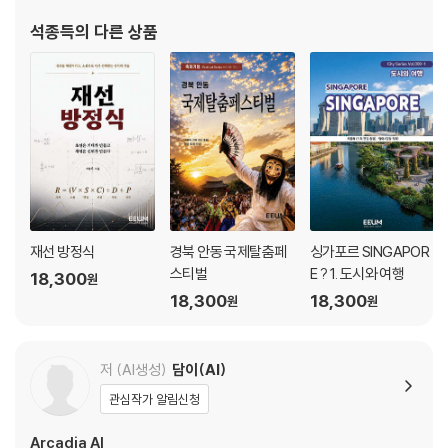
서를 어떻게 바꾸는지에 집중하고 있다. 현재 전략집단 이음의 대
석종득
의 다른 상품
5부. 이탈의 잔상, 아지랑이 너머의 기억
표
17장. 텐포잔 유리창, 멀어지는 지평선
18장. 오사카성 석축, 등을 기대 보낸 오후
19장. 아베노 하루카스, 도시의 마지막 고동
20장. 린쿠 타운 연락교, 몸에 남은 7월
에필로그 : 구름 위에서 완성된 오사카의 감각
재선 방정식
경북 안동 국제탈춤페
싱가포르 SINGAPOR
스티벌
E ? 1. 도시와 여행
18,300
원
18,300
18,300
원
원
저 (AI생성)
담이(AI)
관심작가 알림신청
Arcadia AI