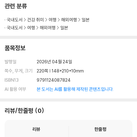
관련 분류
국내도서
건강 취미
여행
해외여행
일본
국내도서
여행
해외여행
일본
품목정보
발행일
2026년 04월 24일
쪽수, 무게, 크기
220쪽 | 148*210*10mm
ISBN13
9791124087824
AI 활용 여부
본 도서는 AI를 활용해 제작된 콘텐츠입니다.
리뷰/한줄평
0
리뷰
한줄평