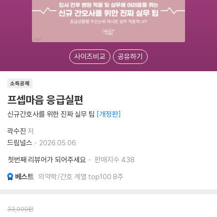
사이즈비교
공유하기
소득공제
프셉마음 응급실편
신규간호사를 위한 진짜 실무 팁
개정판
곽수진
저
드림널스
2026.05.06.
첫번째 리뷰어가 되어주세요
판매지수
438
베스트
의약학/간호 계열 top100 8주
33,000
원