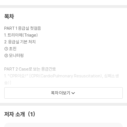
목차
PART 1 응급실 첫걸음
1. 트리아제(Triage)
2. 응급실 기본 처치
① 초진
② 모니터링
PART 2 Case로 보는 응급간호
1. “CPR이요!” [CPR(CardioPulmonary Resuscitation), 심폐소생
술)]
2. “고속도로에서 연쇄추돌사고가 났어요” (Major trauma, 중증외상)
목차 더보기
3. “가슴이 아파요” [STEMI(ST Elevation Myocardial Infarction), S
T분절상승 심근경색]
4. “등이 찢어질 것 같이 아파요” (Aortic dissection, 대동맥 박리)
저자 소개
1
5. “말이 어눌하고 한쪽으로 힘이 빠져요” (Acute cerebral infarction,
뇌경색)