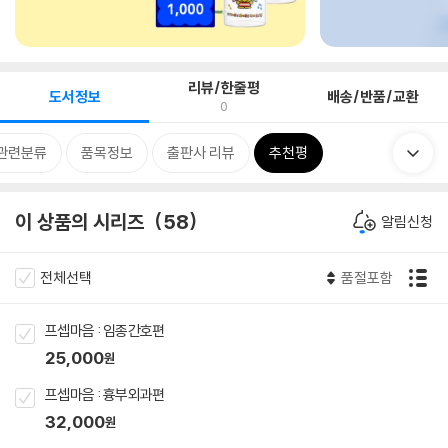
리뷰/한줄평
도서정보
배송/반품/교환
0
관련분류
품목정보
출판사 리뷰
추천평
이 상품의 시리즈
58
알림신청
전체선택
품절포함
프셉마음 : 임종간호편
25,000
원
프셉마음 : 흉부외과편
32,000
원