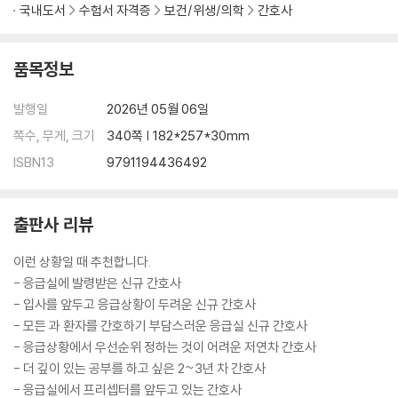
국내도서
수험서 자격증
보건/위생/의학
간호사
급성폐쇄각 녹내장)
23. “팔이 부러졌어요” (Fracture, 골절)
24. “피부가 찢어졌어요” (Laceration, 열상)
품목정보
25. “목에 떡이 걸렸어요” (Foreign body, 이물질)
26. “폭행을 당했어요” (아동폭력, 성폭력)
발행일
2026년 05월 06일
쪽수, 무게, 크기
340쪽 | 182*257*30mm
부록 응급실 간호사 레벨업!
ISBN13
9791194436492
1. 증상별 진단명
2. 증상별 감별진단(별첨)
출판사 리뷰
이런 상황일 때 추천합니다.
- 응급실에 발령받은 신규 간호사
- 입사를 앞두고 응급상황이 두려운 신규 간호사
- 모든 과 환자를 간호하기 부담스러운 응급실 신규 간호사
- 응급상황에서 우선순위 정하는 것이 어려운 저연차 간호사
- 더 깊이 있는 공부를 하고 싶은 2~3년 차 간호사
- 응급실에서 프리셉터를 앞두고 있는 간호사