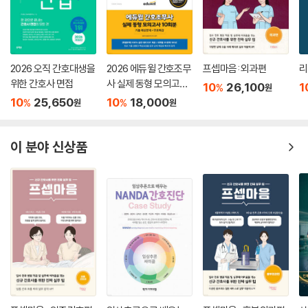
'한 걸음 더'를 통해 전문적이고 심도 있는 내용도 담겨있어서 현재 임상에
서 근무하고 있는 경력 간호사에게도 많은 도움이 될 것 같습니다.
- 김을기 (서울 건국대학교병원 응급실 간호사)
2026 오직 간호대생을
2026 에듀윌 간호조무
프셉마음: 외과편
리
위한 간호사 면접
사 실제 동형 모의고사
신규 간호사 선생님들에게 꼭 필요한 도서인 것 같습니다. 응급실에 내원
10
26,100
1
%
원
10회분(기출 예상문제
하는 다빈도 질환이나 응급도에 따라서 내용이 잘 정리되어 있습니다. 또
10
25,650
10
18,000
%
%
원
원
+무료특강)
한, 그냥 보기에는 어려운 부분들도 쉽게 설명이 되어 있고, 실무 팁들을 중
간중간 삽입해서 이해도를 높인 것 같습니다.프리셉터에게 물어보기 어려
이 분야 신상품
웠던 부분도 섬세하게 적어 놓은 것 같아요! 정말 이름대로 프셉마음이네
요! 이제 응급실 신규 간호사로 첫 발을 내딛는 신규 간호사 혹은 처음 응급
실로 발령받으신 선생님들에게 꼭 추천하고 싶습니다. 항상 신규 간호사
선생님들의 내일을 응원합니다! 파이팅!
- 오단비 (신촌세브란스병원 응급진료센터 간호사)
응급실에서 신규 선생님들이 제일 어렵다고 생각하는 일이 '순서를 정하는
것'입니다. 이 책이 선생님들이 '무엇을 제일 먼저 해야 하는 가'에 대한 답
을 줄 수 있으면 좋겠습니다. 이론만으로 가득한 책이 아니라 실무현장에
서의 팁과 노하우가 가득한 이 책이 신규 선생님들께 좋은 안내서가 되길