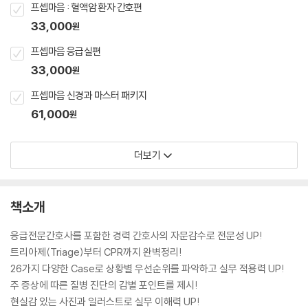
프셉마음 : 혈액암 환자 간호편
33,000
원
프셉마음 응급실편
33,000
원
프셉마음 신경과 마스터 패키지
61,000
원
더보기
책소개
응급전문간호사를 포함한 경력 간호사의 자문감수로 전문성 UP!
트리아제(Triage)부터 CPR까지 완벽정리!
26가지 다양한 Case로 상황별 우선순위를 파악하고 실무 적용력 UP!
주 증상에 따른 질병 진단의 감별 포인트를 제시!
현실감 있는 사진과 일러스트로 실무 이해력 UP!