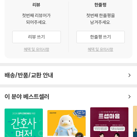
는 현실적이고 임상적인 질문들과 그에 대한 명쾌한 해답으로 가득 차 있
리뷰
한줄평
습니다. 또한, 케이스 중심으로 이루어진 구성은 프리셉터를 처음 맡아 막
첫번째 리뷰어가
첫번째 한줄평을
막함과 부담감을 느끼는 선생님들에게 이정표 같은 역할을 할 것입니다.
되어주세요.
남겨주세요.
작가의 수많은 고민과 노력이 느껴지는 전문성 가득한 이 책을 전국의 모
든 응급실 간호사들에게 추천합니다.
리뷰 쓰기
한줄평 쓰기
- 임진경 (이대서울병원 간호사, 『응급실 간호사』 저자)
혜택 및 유의사항
혜택 및 유의사항
과거로 돌아갈 수 있다면 응급실에 처음 온 나 자신에게 선물하고 싶은 책
입니다. 응급실 신규 선생님들 혼자 고민하지 마세요, 처음부터 다 외우려
고 하지도 말아요. 조금씩 조금씩 한 파트씩이 책을 술술 읽다 보면 익숙한
배송/반품/교환 안내
것들이 보이기 시작하고 증상이 보이고 질환이 이해되기 시작할 거예요.
그렇게 조금씩 더 노력한다면 선생님은 훌륭한 응급실 간호사가 되어갈 거
예요! 이 책을 찾은 모든 응급실 간호사들을 응원합니다.
이 분야 베스트셀러
- 이예미 (서울 건국대학교병원 응급실 간호사)
신규 간호사들이 응급실 업무에 대해 이해하고 숙지할 수 있도록 하는 좋
은 안내서입니다.응급실에 내원하는 다양한 환자들을 사례별로 살펴볼 수
있고, 10년간 임상에서 얻은 실무 꿀팁들도 전수 받을 수 있습니다. 또한