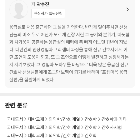
6. “머리가 깨질 듯이 아파요” [SAH(Sub-Arachnoid Hemorrhage),
저
곽수진
지주막하출혈]
관심작가 알림신청
7. “숨이 차고 몸이 부어요” (Acute heart failure, 급성심부전)
8. “갑자기 숨을 못 쉬겠어요” (Asthma attack, 천식발작)
응급실로 처음 출근하던 그 날을 기억한다. 반갑게 맞아주시던 선생
9. “아기가 컹컹거리며 숨을 쉬어요” (Croup, 크룹)
님들의 미소 뒤로 어딘가 모르게 긴장 서린 그 공기와 분위기, 따듯함
10. “피를 토하고, 검은 변을 봤어요” (GI bleeding, 위장관출혈)
과 차가움이 공존하는 응급실의 매력에 푹 빠져 어느덧 11년이 지났
11. “심장이 두근거려요” (Tachycardia, 빈맥)
다. 다년간의 임상경험과 프리셉터 과정을 통해 신규 간호사에게 어
12. “어지럽고 쓰러질 것 같아요” (Bradycardia, 서맥)
떤 조언이 도움이 되고, 또 그 조언으로 어떻게 발전하고 성장해가는
13. “경련을 했어요” (Seizure, 경련)
지 지켜보았다. 그 경험과 노하우를 바탕으로 더욱 많은 응급실 신규
14. “아기가 경련을 했어요” (Febrile convulsion, 열성경련)
간호사 선생님들에게 조그만 보탬이 되기를 바라며 『프셉마음 응급
15. “식은땀을 흘리고 의식을 잃었어요” (Hypoglycemia, 저혈당)
실편』을 집필하게 되었다.
16. “혈당이 높아요” (Hyperglycemia, 고혈당)
17. “약을 많이 먹었어요” [DI(Drug Intoxication), 약물중독]
18. “배가 아프고 질출혈이 있어요” (Ectopic pregnancy, 자궁외임신)
관련 분류
19. “임신 중인데 몸이 붓고 머리가 아파요” (Eclampsia, 자간증)
20. “양수가 터졌어요” [PROM(Premature Rupture Of Membran
국내도서
대학교재
의약학/간호 계열
간호학
간호학과 기타
e), 조기양막파열]
국내도서
대학교재
의약학/간호 계열
간호학
간호사시험
21. “몸이 간지럽고 숨쉬기가 힘들어요” (Anaphylaxis, 아나필락시스)
국내도서
대학교재
의약학/간호 계열
간호학
22. “갑자기 눈앞이 뿌옇게 보여요” (Acute angle closure glaucoma,