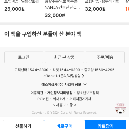
프셉마음 : 임종간호편
임상추론으로 배우는
프셉마음 : 흉부외과편
상
바랍니다.
NANDA 간호진단 Cas
25,000
32,000
1
원
원
e Study
32,000
- 이해리 (인하대학교병원 응급실 간호사)
원
책 한 권 안에 응급실 근무에 대한 핵심이 모두 담겨있습니다. 응급실 발령
이 책을 구입하신 분들이 산 분야 책
으로 '뭘 어떻게 공부해야 하지?' 하는 분들께 정말 추천해 드립니다. 이 책
을 읽고, 제가 근무하고 있는 응급실과 책에 기술되어 있는 내용이 어찌나
비슷한지 정말 놀랐습니다. 응급실 간호사라면 꼭 알아야 하는 핵심과 질
로그인
최근 본 상품
주문/배송
병 치료의 해외의 최신 트렌드 및 가이드라인까지 모두 담겨있습니다. 프
셉마음 응급실편으로 응급실 간호사가 환자를 보는 데 더욱 수월 해지고
고객센터 1544-3800
티켓 1544-6399
중고샵 1566-4295
전문성이 더욱 높아질 것 같습니다. 이런 훌륭한 책을 만들어주셔서 감사
eBook 1:1문의/채팅상담
합니다.
예스이십사(주) 사업자 정보
- 이강용 (서울대학교병원 성인응급실 소생실 전담간호사)
이용약관
개인정보처리방침
청소년보호정책
PC버전
회사소개
거래처관계자께
도서홍보
광고
Copyright © YES24 Corp. All Rights Reserved.
MATOM15
선물하기
바로구매
카트담기