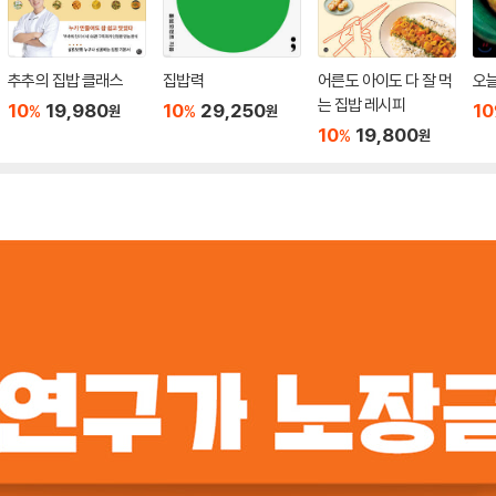
추추의 집밥 클래스
집밥력
어른도 아이도 다 잘 먹
오
는 집밥 레시피
10
19,980
10
29,250
10
%
%
원
원
10
19,800
%
원