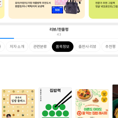
리뷰/한줄평
43
차
저자 소개
관련분류
품목정보
출판사 리뷰
추천평