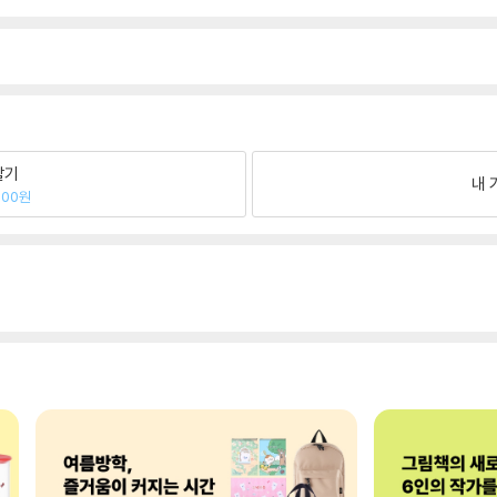
팔기
내 
400원