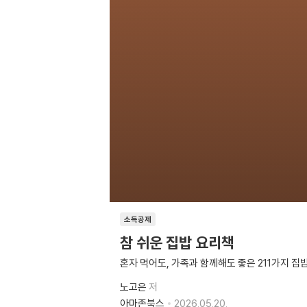
소득공제
참 쉬운 집밥 요리책
혼자 먹어도, 가족과 함께해도 좋은 211가지 집
노고은
저
아마존북스
2026.05.20.