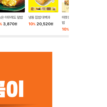
늘은 아무래도 덮밥
냉동 집밥 대백과
따뜻한 여사의 월간 집
김대석 
밥
시피 3
3,870
10
20,520
%
%
원
원
10
22,500
10
1
%
%
원