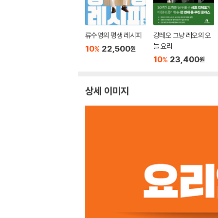
류수영의 평생 레시피
걍레오 그냥 레오의 오
늘 요리
10
22,500
%
원
10
23,400
%
원
상세 이미지