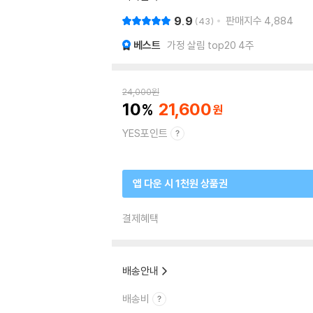
9.9
판매지수
4,884
43
베스트
가정 살림 top20 4주
24,000
원
10
21,600
YES포인트
앱 다운 시 1천원 상품권
결제혜택
배송안내
배송비