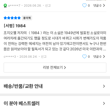
간이 인간답게 살기 위한 조건이 무엇인지 묻는다. 조지 오웰은 자유 없이
가 이미 전에도 읽었기에 낯설거나 새로울 게 없는데 이번
a*****7
2026.06.26.
신고
0
댓글
0
에는 좀 달랐네요.2026년은 구글 딥마인드의 바둑 인공
행복은 없다는 점을 강조하고 싶었던 것은 아닐까?
지능 알파고가 이세돌 9단을 꺾은 지 10년이
종이책
진실을 말할 수 있는 용기에서 행복은 시작된다
[서평] 1984
글과 삶이 일치한 작가가 세상을 떠나기 전에 남긴 희망의 메시지
조지오웰 저자의 ＜1984＞라는 이 소설은 1949년에 발표된 소설로이미
여러차례 출간되기도 했을 정도로 시대가 바뀌고 사회가 변해가도이 작품
조지 오웰만큼 글과 삶이 일치한 작가도 드물 것이다. 그는 스페인 내전과
이 전하는 강력한 메세지는 여전히 남아 있기에고전이면서도 누구나 한번
두 차례의 세계대전을 겪으며 1949년 전체주의의 종말을 묘사한 《1984》
쯤은 읽어보아야 할 필독서가 되고 있는 것 같다.2026년 미국 이란과의 전
를 펴냈고, 그다음 해인 1950년 세상을 떠났다. 온몸으로 글을 써내려간
쟁이 핵 개발문제와 안보문제를 이유로 발발되었다고는 하지만미국과 이
오웰은 에세이《나는 왜 쓰는가》에서 “전체주의에 반대하고, 민주적 사회
c*****3
2026.06.24.
신고
0
댓글
0
란이 전쟁 종식을 위한
주의를 지지하기 위한 것”이라고 글 쓰는 이유를 밝히기도 했다. 전쟁이 끝
리뷰 전체보기
나고 새로운 세계질서가 재편되던 20세기 중반, 조지 오웰이 글을 통해 전
하고 싶었던 메시지는 무엇이었을까?
배송/반품/교환 안내
《1984》에서 윈스턴이 “희망이 있다면, 그것은 노동 계급에게 있다”고 한
것처럼 오웰은 일하는 사람, 권력에 맞서 저항하는 사람, 즉 ‘달걀로 바위를
치며 희망의 끝을 붙잡은 사람들’이 사회 개혁의 주역이라고 믿었다. 소설
이 분야 베스트셀러
의 책장을 덮고 나서, 어두운 현실을 이겨내기 위해 희망을 붙잡고 실천한
사람들을 떠올려 보자.