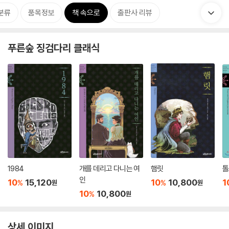
분류
품목정보
책 속으로
출판사 리뷰
푸른숲 징검다리 클래식
1984
개를 데리고 다니는 여
햄릿
톨
인
10
15,120
10
10,800
1
%
%
원
원
10
10,800
%
원
상세 이미지