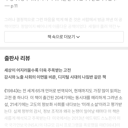
--- p.11
그러나 결정적으로 그런 마음을 먹게 해 준 것은 서랍에서 방금 꺼낸 이 공
책이었다. 정말이지 빼어나게 아름다운 공책이었다. 세월이 흘러 약간 누
렇게 바래긴 했지만 아직 만질만질한 이 크림색 종이는 적어도 지난 사십
책 속으로 더보기
년간 생산된 적이 없는 것이었다. 말하자면 그 공책은 사십 년도 훨씬 더 된
물건인 셈이었다. 지금은 어느 구역인지 기억도 나지 않는 빈민가의 누추
한 고물상 진열창에서 이 공책을 처음 본 순간 곧바로 마음을 빼앗겨 버렸
출판사 리뷰
다.
--- p.15
세상이 어지러울수록 더욱 주목받는 고전
감시와 노출 사회의 이면을 비춘, 디지털 시대의 나침반 같은 책
아이들의 흉포함은 언제나 외부의 적을 향했다. 국가에 저항하는 반역자
들, 외국인, 공작원, 사상범들. 서른이 넘은 부모가 제 자식을 두려워하는
《1984》는 전 세계 65개 언어로 번역되어, 현재까지도 가장 많이 읽히는
건 별로 드문 일이 아니었다. 부모끼리 나누는 위험한 이야기를 몰래 엿듣
고전 중 하나다. 이 책이 출간된 20세기에는 동시대를 예리하게 그려낸 소
고 사상경찰에 고발하는 고자질쟁이들에 관한 기사가 일주일이 멀다 하고
설, 21세기에는 고도의 정보화 사회를 내다보는 ‘미래 소설’이라고 평가받
신문에 실렸다. 그런 아이들을 흔히 ‘어린이 영웅’이라고 불렀다.
는다. 실제 정부의 감시, 정보 조작과 왜곡 논쟁이 일어날 때마다 이 책은
--- p.39
새롭게 해석되고 주목받는다. 미국에서는 2013년 에드워드 스노든이 미
국 국가안보국(NSA)의 대규모 감시 프로그램을 폭로했을 때《1984》의