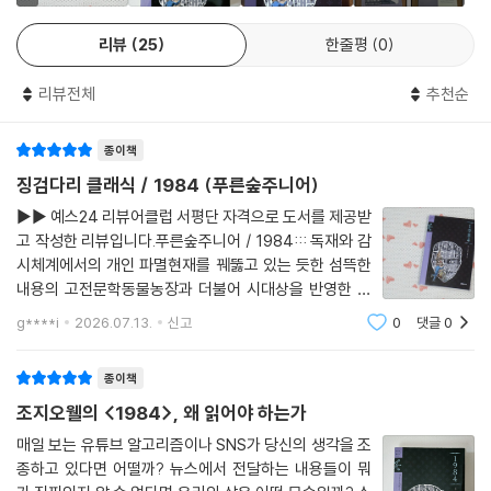
들 줄을 몰랐다. 적당히 노곤한 몸, 안락의자의 푹신함, 뺨을 스치는 바람의
부드러움. 거기 한데 어우러진 고독과 편안함이라는 감각을 온몸으로 누렸
리뷰
25
한줄평
0
소설에서는 텔레스크린과 사상경찰이 감시 체계로 작동한다. 24시간 개
다. 그 책은 단숨에 윈스턴을 사로잡았다. 아니, 책이 윈스턴의 마음을 북돋
인의 일거수일투족을 감시하는 텔레스크린은 자의적으로 종료할 수 없다.
워 주었다고 하는 편이 옳은 표현일 것이다.
리뷰전체
추천순
언제 어디서 사상경찰이 염탐하고 있을지 아무도 알지 못한다.
--- p.267
종이책
징검다리 클래식《1984》의 해설에서는 개인의 사생활과 감시 사회의 문
오브라이언이 왼손을 들어 손등이 윈스턴을 향하도록 했다. 그러고는 엄지
제를 전면적으로 다룬 이 작품이 디지털 기술에 일상이 노출되고 있는 지
징검다리 클래식 / 1984 (푸른숲주니어)
손가락만 접고 나머지 네 손가락을 편 채로 이렇게 물었다.
금 시대를 비추는 거울과 같다고 말한다. 정보를 독점하고 조작, 감시, 처벌
▶▶ 예스24 리뷰어클럽 서평단 자격으로 도서를 제공받
“손가락이 몇 개로 보이나, 윈스턴?”
로 체제를 유지하거나 디지털 기술을 활용해 시민을 감시하는 국가가 여전
고 작성한 리뷰입니다. 푸른숲주니어 / 1984::: 독재와 감
“네 개입니다.”
히 존재하기 때문이다. 게다가 CCTV가 일상화되고 구글과 페이스북 같은
시체계에서의 개인 파멸현재를 꿰뚫고 있는 듯한 섬뜩한
“만약 당이 넷이 아니라 다섯이라고 하면 몇 개인가?”
빅테크기업이 개인정보를 독점하고 유출하며, 인스타그램, 틱톡, 유튜브
내용의 고전문학동물농장과 더불어 시대상을 반영한 비
“네 개입니다.”
의 알고리즘은 신상정보를 넘어 ‘취향’까지 수집한다.
판을 제대로 하고 있기에성인은 물론 청소년들의 필독서
g****i
2026.07.13.
신고
0
댓글
0
--- p.333
죠중등 아이의 학교 필독서이기도 하고또 여름방학을 맞
아서 학기때보다는 시간적인 여유가 있겠기에지
오웰은 이 작품을 통해 감시 사회에 대한 경계를 말하고자 했다. 그렇다면
종이책
당에 맞선다는 것은 더 이상 불가능한 일이었다. 게다가 따지고 보면 당이
현대 사회에서 데이터 감시와 국가 감시가 벌어지는 사례는 무엇이 있을
옳았다. 그럴 수밖에. 불멸의 집단 지성이 어떻게 오류를 범할 수 있겠는가.
조지오웰의 <1984>, 왜 읽어야 하는가
까? 개인정보 유출과 사생활 침해를 막기 위해 국가와 기업, 그리고 개인
감히 어떤 외적 기준으로 그들의 판단을 평가할 수 있겠는가. 옳고 그름은
은 무엇을 할 수 있을까? 책과 해설을 읽으며 질문의 답을 찾아가 보자.
매일 보는 유튜브 알고리즘이나 SNS가 당신의 생각을 조
결국 다수결의 문제였다. 따라서 그들의 방식대로 생각하는 법을 배우는
종하고 있다면 어떨까? 뉴스에서 전달하는 내용들이 뭐
것이 관건이었다. 오직 그것뿐이다!