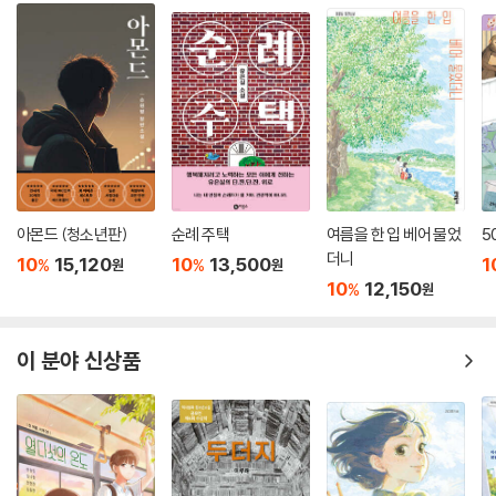
아몬드 (청소년판)
순례 주택
여름을 한 입 베어 물었
5
더니
10
15,120
10
13,500
1
%
%
원
원
10
12,150
%
원
이 분야 신상품