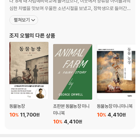
다. 8세 때 사립예비학교에 들어갔으나, 이곳에서 상류층 아이들과의
심한 차별을 맛보며 우울한 소년시절을 보냈고, 장학생으로 들어간
이튼교에서의 학창시절 역시 계급 차이를 뼈저리게 실감하는 계기가
펼쳐보기
되었다. 졸업 후 대학 진학을 포기하고 1922년부터 5년간 미얀마에
서 대영제국 경찰로 근무했으나 영국 제국주의가 저지르는 악마적 만
조지 오웰
의 다른 상품
행을 두 눈으로 목격한 그는 자신의 직업에
동물농장
초판본 동물농장 미니
동물농장 미니미니북
미니북
10
11,700
10
4,410
%
%
원
원
10
4,410
%
원