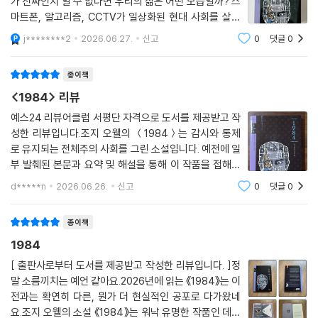
가 진짜인지 알 수 없다면 우리의 삶은 어떤 모습일까? 스
“2+2=4일까, 5일까?”
--- p.372
마트폰, 알고리즘, CCTV가 일상화된 현대 사회를 살아
생각의 자유마저 빼앗긴 개인,
가는 우리들에게 조지오웰의 ＜1984＞는 매우 현실적인
자유와 행복 사이 무엇을 선택할 수 있을까?
j********2
2026.06.27.
신고
0
댓글
0
공포로 다가온다. “빅 브라더가 당신을 지켜보고 있
어느 날인가, 아니 어쩌면 어느 ‘날’이라는 표현은 적절치 않겠다. 한밤중이
다.”＜1984＞는 ‘빅 브라더’라는 절대 권력자가 텔레
었을 수도 있을 테니 말이다. 윈스턴은 아주 이상하고도 더없이 행복한 몽
윈스턴은 작품에서 자유를 열렬히 갈망하는 인물로 나온다. “2 더하기 2는
종이책
상에 잠겼다. 복도를 걸어가며 곧 뒤에서 총알이 날아올 거라고 생각하고
4가 아니라 5”라는 당의 강요 앞에서 ‘4’라 투쟁하고, 당이 국가 정복을 노
<1984> 리뷰
있었다. 당장 뒤에서 총을 쏠 게 분명했다.
리는 악의 집단으로 상정한 ‘형제단’을 마음속으로 추종하며 ‘빅 브라더를
예스24 리뷰어클럽 서평단 자격으로 도서를 제공받고 작
--- p.376
타도하자’고 일기에 쓴다. 그리고 성적 욕망을 철저히 통제하는 당의 지침
성한 리뷰입니다.조지 오웰의 ＜1984＞는 감시와 통제
에 반해 몰래 줄리아를 만나 사랑을 나눈다. 윈스턴이 목숨을 내걸 정도로
로 유지되는 전체주의 사회를 그린 소설입니다. 예전에 일
이토록 자유를 갈망한 이유는 무엇일까?
부 발췌된 본문과 요약 및 해설을 통해 이 작품을 접해본
적은 있지만, 전문을 읽어본 적은 없었습니다. 그래서 이
d*****n
2026.06.26.
신고
0
댓글
0
《1984》에서는 개인의 일상뿐 아니라 ‘생각할 자유’마저 강력하게 억압한
번 기회에 작품 전체를 직접 읽고, 작가가 말하고자 한 감
다. 당원들은 어린 시절부터 당에 해로운 사고는 무조건 무시하고 반박하
시 사회와 개인의 자유에 대해 깊이 생각해보
종이책
는 법을 배우고, 당이 요구한다면 흑을 백이라고 말하는 충성심을 쌓는다.
결국 이전에 다르게 알았던 사실마저 잊어버리는 ‘이중사고’가 이들의 생
1984
각을 지배하게 된다.
[ 출판사로부터 도서를 제공받고 작성한 리뷰입니다. ]정
말 소름끼치는 예언 같아요.2026년에 읽는 《1984》는 이
사랑할 자유, 의사 표현의 자유, 언론 출판의 자유, 심지어 생각할 자유마
전과는 확연히 다른, 뭔가 더 현실적인 공포로 다가왔네
저 빼앗겼지만, 당의 방침을 어기면 죽음만이 기다릴 뿐이다.《1984》는 인
요.조지 오웰의 소설 《1984》는 워낙 유명한 작품인 데다