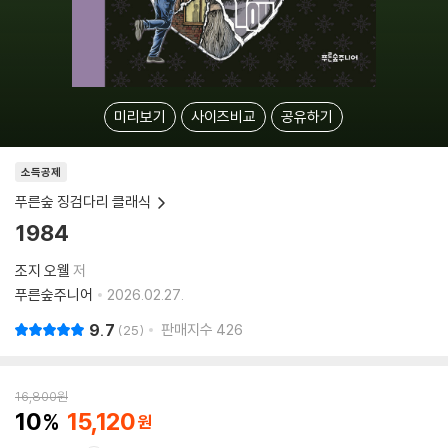
미리보기
사이즈비교
공유하기
소득공제
푸른숲 징검다리 클래식
1984
조지 오웰
저
푸른숲주니어
2026.02.27.
9.7
판매지수
426
25
16,800
원
10
15,120