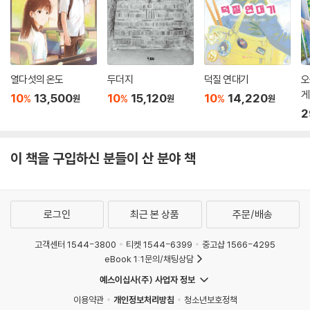
열다섯의 온도
두더지
덕질 연대기
오
게
10
13,500
10
15,120
10
14,220
%
%
%
원
원
원
2
이 책을 구입하신 분들이 산 분야 책
로그인
최근 본 상품
주문/배송
고객센터 1544-3800
티켓 1544-6399
중고샵 1566-4295
eBook 1:1문의/채팅상담
예스이십사(주) 사업자 정보
이용약관
개인정보처리방침
청소년보호정책