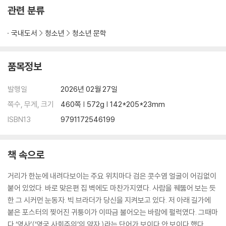
관련 분류
국내도서
청소년
청소년 문학
품목정보
발행일
2026년 02월 27일
쪽수, 무게, 크기
460쪽 | 572g | 142*205*23mm
ISBN13
9791172546199
책 속으로
거리가 한눈에 내려다보이는 주요 위치마다 검은 콧수염 얼굴이 어김없이
붙어 있었다. 바로 맞은편 집 벽에도 마찬가지였다. 사람을 꿰뚫어 보는 듯
한 그 시커먼 눈동자. 빅 브라더가 당신을 지켜보고 있다. 저 아래 길가에
붙은 포스터의 찢어진 귀퉁이가 이따금 불어오는 바람에 펄럭였다. 그때마
다 ‘영사’(‘영국 사회주의’의 약자.)라는 단어가 보이다 안 보이다 했다.