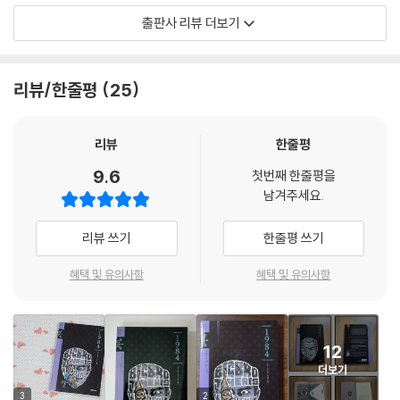
새말의 궁극적인 목적이 사고의 폭을 좁히는 것임을 모르겠는가? 결국에
판매량이 약 60배, 2017년 도널드 트럼프 미국 대통령이 취임했을 당시
출판사 리뷰 더보기
는 사상죄를 저지르는 일 자체가 불가능해질 걸세. 그런 불경한 사상을 표
에는 약 95배 급증했다. 또한 전 세계적으로 정치적인 긴장이 높아지는 지
현할 말이 남아 있지 않게 될 테니 말이야. 필요한 모든 개념은 정확히 한
금과 같은 시기, 《1984》의 인기는 사그라들 틈이 없다. 그런 점에서《198
단어로 표현되며, 그 단어의 의미는 엄밀하게 규정될 거야.
4》는 현실 세계와 가장 가까운 소설이기도 하다.
리뷰/한줄평
25
--- p.74
소설은 언론을 주관하는 진실부 기록실 직원 윈스턴 스미스의 시점으로 펼
여자는 이내 아무 일도 없었다는 듯 씩씩한 걸음으로 가던 길을 계속 갔다.
쳐진다. 배경은 ‘빅 브라더’가 지배하고 영국 사회주의(영사)를 통치 이념
리뷰
한줄평
이 모든 일이 불과 삼십 초 안에 일어났다. 얼굴에 을 드러내지 않는 것이
으로 당이 지배하는 가상 국가 오세아니아다. 오세아니아의 통치 이념은
9.6
타고난 습관처럼 굳어졌기 때문에 텔레스크린 앞에서 태연함을 유지하기
첫번째 한줄평을
당이 내건 슬로건인 ‘전쟁은 평화, 자유는 예속, 무지는 힘’이다. 이 통치 이
남겨주세요.
란 어렵지 않았다. 그럼에도 윈스턴은 하마터면 놀란 내색을 할 뻔했다. 넘
념을 영속시키기 위해 당은 끊임없이 ‘늘 전쟁이 벌어지고 있으며, 당이 국
어진 여자를 일으키는 그 짧은 순간에 윈스턴의 손에 무언가가 살짝 미끄
민을 보호하기에 평화가 유지된다’고 선전한다. ‘무지는 힘’을 강화하기 위
리뷰 쓰기
한줄평 쓰기
러져 들어왔기 때문이다. 여자의 행동은 철저히 계획된 게 분명했다. 무언
해 최근 신문 기사를 조작한다. 또한 사람들의 생각을 단순화·획일화하기
가 작고 납작한 물건이었다. 윈스턴은 화장실 안으로 들어서면서 그 물건
위해 ‘새말’을 만들어 보급한다.
혜택 및 유의사항
혜택 및 유의사항
을 주머니에 넣고 손가락 끝으로 감촉을 느껴 보았다. 네모반듯하게 접은
쪽지였다.
“빅 브라더가 당신을 지켜보고 있다”
--- p.145
12
오웰은 감시 사회를 예견한 작가다.《1984》가 현재까지도 널리 읽히는 이
윈스턴은 잠시 읽기를 멈췄다. 아득히 먼 곳에서 로켓 폭탄의 폭발음이 들
더보기
유는 소설 속 ‘빅 브라더’가 데이터 감시와 국가 감시에서 벗어날 수 없는
려왔다. 텔레스크린이 없는 방에서 혼자 금서를 읽고 있다는 기쁨은 잦아
현실과 겹쳐 보이기 때문이다.
3
2