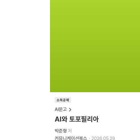
소득공제
AI문고
AI와 토포필리아
박준형
저
커뮤니케이션북스
2026.05.29.