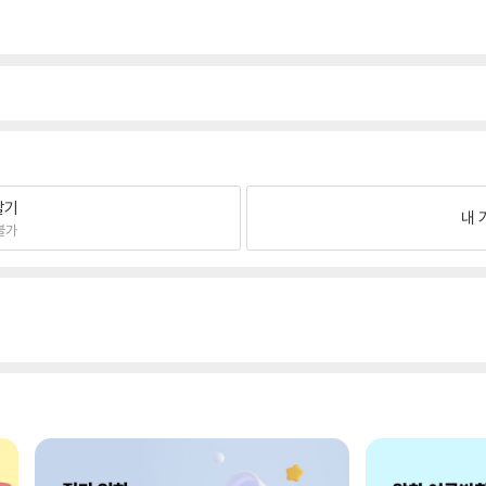
팔기
내 
불가