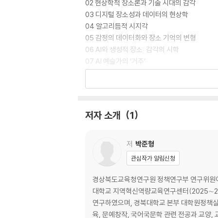
02 현상학적 장소론과 기술 시대의 감각
03 디지털 장소성과 데이터의 현상학
04 알고리듬적 시지각
05 감정의 데이터화와 장소 기억의 변형
06 AI와 생성적 장소: 감각의 시학
07 AI 예술가의 ‘거주’
08 토포필리아와 토포포비아
09 유동적 네트워크와 탈토포필리아
10 AI 시대의 장소 철학
저자 소개
1
저
박준형
관심작가 알림신청
경상북도교육청연구원 정책연구부 연구위원이
대학교 지역혁신역량교육연구센터(2025∼2026
연구하였으며, 경북대학교 본부 대학원정책실에