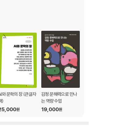
AI와 문학의 장 (큰글자
감정 문해력으로 만나
책)
는 역량 수업
25,000
19,000
원
원