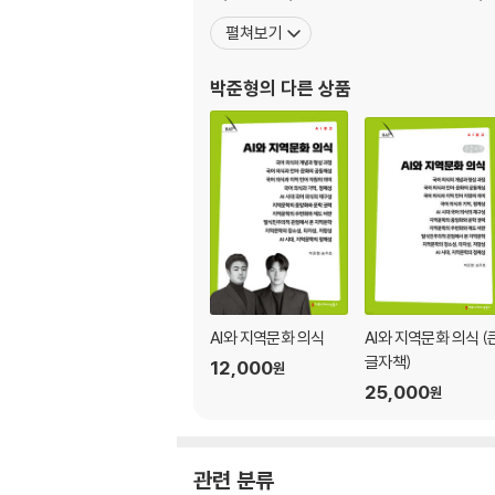
펼쳐보기
박준형
의 다른 상품
AI와 지역문화 의식
AI와 지역문화 의식 (
글자책)
12,000
원
25,000
원
관련 분류