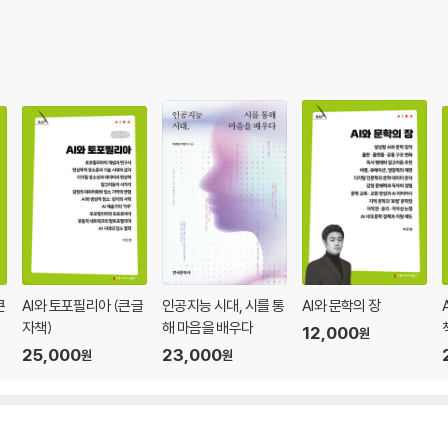
큰
AI와 토포필리아 (큰글
인공지능 시대, 시를 통
AI와 문학의 장
자책)
해 마음을 배우다
12,000
원
25,000
23,000
원
원