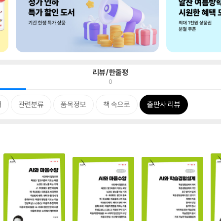
리뷰/한줄평
0
개
관련분류
품목정보
책 속으로
출판사 리뷰