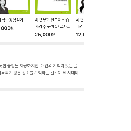
와 학습경험설계
AI 챗봇과 한국어 학습
AI 챗봇과 한국어 학습
GeoAI
자의 주도성 (큰글자
자의 주도성
지능 (큰
,000
원
책)
25,000
12,000
25,0
원
원
럴듯한 풍경을 제공하지만, 개인의 기억이 깃든 골
기록되지 않은 장소를 기억하는 감각이 AI 시대의