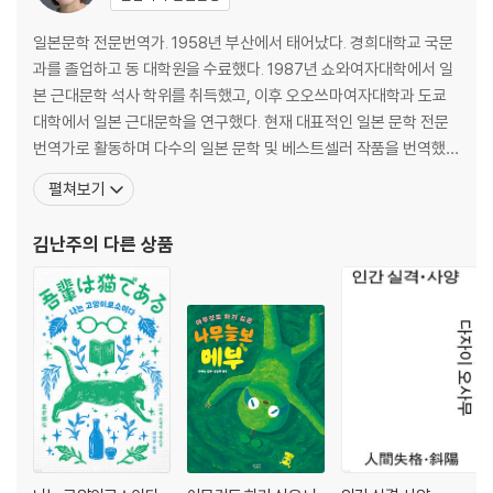
7. 죄의식에서 탈피
8. 존재의 가치
일본문학 전문번역가. 1958년 부산에서 태어났다. 경희대학교 국문
과를 졸업하고 동 대학원을 수료했다. 1987년 쇼와여자대학에서 일
본 근대문학 석사 학위를 취득했고, 이후 오오쓰마여자대학과 도쿄
대학에서 일본 근대문학을 연구했다. 현재 대표적인 일본 문학 전문
번역가로 활동하며 다수의 일본 문학 및 베스트셀러 작품을 번역했
다. 옮긴 책으로 『퍼스트 러브』, 『바다로 향하는 물고기들』, 『냉정과
펼쳐보기
열정 사이 Rosso』, 『나는 고양이로소이다』, 『여름의 재단』, 『반짝반
짝 빛나는』, 『낙하하는 저녁』, 『홀리 가든』, 『좌안 1·2』, 『제비꽃 설탕
김난주
의 다른 상품
절임』, 『소란한 보통