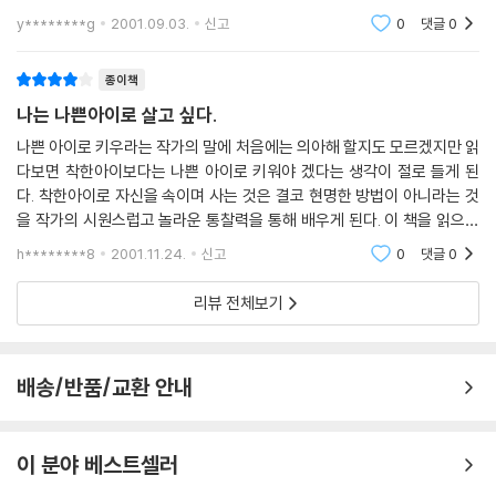
이가 겪는 심적인 갈등이 결국은 분노가 되기도 하고, 증오심으로 뒤바뀌
y********g
2001.09.03.
신고
0
댓글
0
기도 한
종이책
나는 나쁜아이로 살고 싶다.
나쁜 아이로 키우라는 작가의 말에 처음에는 의아해 할지도 모르겠지만 읽
다보면 착한아이보다는 나쁜 아이로 키워야 겠다는 생각이 절로 들게 된
다. 착한아이로 자신을 속이며 사는 것은 결코 현명한 방법이 아니라는 것
을 작가의 시원스럽고 놀라운 통찰력을 통해 배우게 된다. 이 책을 읽으면
서 나 자신을 많이 되돌아 보았다. 착한이의 가면을 쓰고 살아왔던 시간속
h********8
2001.11.24.
신고
0
댓글
0
에서 내가 느꼈던
리뷰 전체보기
배송/반품/교환 안내
이 분야 베스트셀러