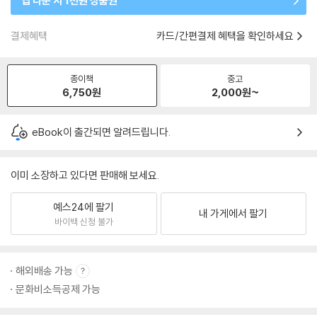
앱 다운 시 1천원 상품권
결제혜택
카드/간편결제 혜택을 확인하세요
종이책
중고
6,750
원
2,000
원~
eBook이 출간되면 알려드립니다.
이미 소장하고 있다면 판매해 보세요.
예스24에 팔기
내 가게에서 팔기
바이백 신청 불가
해외배송 가능
문화비소득공제 가능