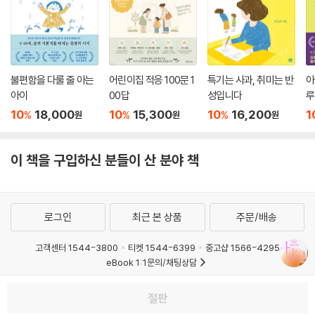
불편함을 다룰 줄 아는
어린이집 적응 100문 1
특기는 사과, 취미는 반
아
아이
00답
성입니다
루
10
18,000
10
15,300
10
16,200
1
%
%
%
원
원
원
이 책을 구입하신 분들이 산 분야 책
로그인
최근 본 상품
주문/배송
고객센터 1544-3800
티켓 1544-6399
중고샵 1566-4295
eBook 1:1문의/채팅상담
예스이십사(주) 사업자 정보
절판
이용약관
개인정보처리방침
청소년보호정책