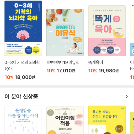
0~3세 기적의 뇌과학
삐뽀삐뽀 119 이유식
똑게육아
아
육아
바
10
17,010
10
19,980
%
%
원
원
10
18,000
1
%
원
이 분야 신상품