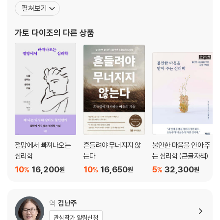
안에 사로잡힌 당신에게》, 《고민을 그만하고 싶습니다만》, 《50대 남
펼쳐보기
제4장 좌절의 시작
자를 위한 심리학》, 《나를 잃지 않고 오늘을 사는 법》, 《불안한 마음
1. 하루하루가 재미없다
을 안아주는 심리학》, 《나는 왜 눈치를 보는가》, 《나는 왜 소통이 어
가토 다이조
의 다른 상품
2. 부모에 대한 분노
려운가》, 《나는 내가 아픈 줄도 모르고》 등이
3. 증오심의 폭발
제5장 파멸에 이르는 '착한 아이'들
1. 의심과 질투
2. 가정 파괴
3. 모든 게 남의 탓
4. 궤도를 벗어나다
제6장 나쁜 아이로 키워라
절망에서 빠져나오는
흔들려야 무너지지 않
불안한 마음을 안아 주
1. 스스로 결정하게 하라
심리학
는다
는 심리학 (큰글자책)
2. 유령으로부터의 해방
10
16,200
10
16,650
5
32,300
%
%
%
원
원
원
3. 모성 집착에서 벗어나게 하라
4. 목적을 갖고 일하게 하라
5. 하고 싶은 것을 하게 하라
역
김난주
6. 진정한 배려
관심작가 알림신청