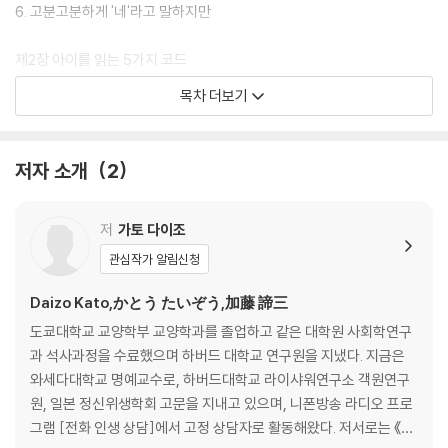
6. 고분고분하게 '네'라고 말하지만
제2장 아이를 읽는 5가지 코드
1. 선택의 자유
목차 더보기
2. 오감의 발달
3. 친구
4. 솔직함과 신뢰
저자 소개
2
5. 강요와 순종
제3장 이런 부모가 아이를 망친다
저
가토 다이조
1. '소진증후군'
관심작가 알림신청
2. 부모의 기대
3. 부모 자식의 역할 역전
Daizo Kato,かとう たいぞう,加藤 諦三
4. 카멜레온 같은 아이
도쿄대학교 교양학부 교양학과를 졸업하고 같은 대학원 사회학연구
5. 유령처럼 살아가는 아이
과 석사과정을 수료했으며 하버드 대학교 연구원을 지냈다. 지금은
6. 사랑의 중독
와세다대학교 명예교수로, 하버드대학교 라이샤워연구소 객원연구
7. 자기의 본성
원, 일본 정신위생학회 고문을 지내고 있으며, 니폰방송 라디오 프로
8. 대화의 조건
그램 [전화 인생 상담]에서 고정 상담자로 활동해왔다. 저서로는 《불