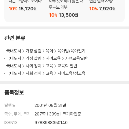
나는 고양이로소이다
아무것도 하기 싫은 나
인간 실격·사양
무늘보 메부
10
15,120
10
7,920
%
%
원
원
10
13,500
%
원
관련 분류
국내도서
가정 살림
육아
육아법/육아일기
국내도서
가정 살림
자녀교육
자녀교육일반
국내도서
사회 정치
교육
교육학 일반
국내도서
사회 정치
교육
자녀교육/성교육
품목정보
발행일
2001년 08월 31일
쪽수, 무게, 크기
207쪽 | 399g | 크기확인중
ISBN13
9788988350140