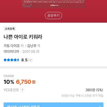
공유하기
소득공제
나쁜 아이로 키워라
가토 다이조
저
김난주
역
이다미디어
2001.08.31.
8.5
2
7,500
원
10
6,750
YES포인트
380원 (5%)
5만원 이상 구매 시 2천원 추가 적립