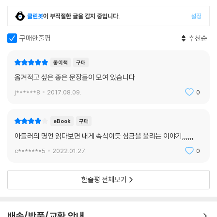
클린봇
이 부적절한 글을 감지 중입니다.
설정
구매한줄평
추천순
종이책
구매
옮겨적고 싶은 좋은 문장들이 모여 있습니다
j******8
2017.08.09.
0
eBook
구매
아들러의 명언 읽다보면 내게 속삭이듯 심금을 울리는 이야기,,,,,,
c*******5
2022.01.27.
0
한줄평 전체보기
배송/반품/교환 안내