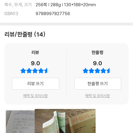
쪽수, 무게, 크기
256쪽 | 288g | 130*188*20mm
ISBN13
9788997827756
리뷰/한줄평
14
리뷰
한줄평
9.0
9.0
리뷰 쓰기
한줄평 쓰기
혜택 및 유의사항
혜택 및 유의사항