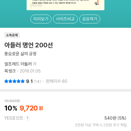
미리보기
사이즈비교
공유하기
소득공제
아들러 명언 200선
풍요로운 삶의 긍정
알프레드 아들러
저
북씽크
2016.01.05.
9.1
판매지수
60
14
10,800
원
10
9,720
YES포인트
540원 (5%)
5만원 이상 구매 시 2천원 추가 적립