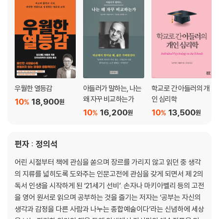
우월한 열등감
아들러가 말하는, 나는
학교로 간 아들러의 개
왜 자꾸 비교하는가
인 심리학
10
18,900
%
원
10
16,200
10
13,500
%
%
원
원
편자 : 정의석
어린 시절부터 책에 관심을 쏟으며 장르를 가리지 않고 읽던 중 생각
의 지류를 넓히도록 도와주는 인문고전에 관심을 갖게 되면서 제 2의
독서 인생을 시작하게 된 ‘21세기 선비’. 손자나 마키아벨리 등의 고전
을 영어 원서로 읽으며 공부하는 것을 즐기는 저자는 ‘공부는 자신의
생각과 감정을 다른 사람과 나누는 종합예술이다’라는 신념하에 세상