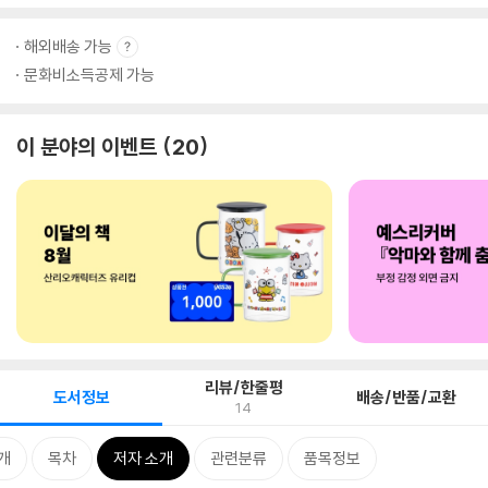
해외배송 가능
문화비소득공제 가능
이 분야의 이벤트
20
리뷰/한줄평
도서정보
배송/반품/교환
14
개
목차
저자 소개
관련분류
품목정보