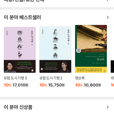
이 분야 베스트셀러
유럽 도시 기행 3
유럽 도시 기행 2
명상록
위
10
17,010
10
15,750
10
10,800
1
%
%
%
원
원
원
이 분야 신상품