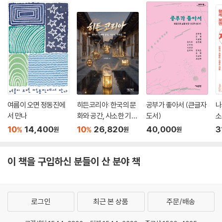
여름이 오면 정동진에
히든코리아: 한국의 문
공부가 좋아서 (큰글자
나
서 만나
화와 공간, 사소한 기적
도서)
소
들
서
10
14,400
10
26,820
40,000
3
%
%
원
원
원
이 책을 구입하신 분들이 산 분야 책
로그인
최근 본 상품
주문/배송