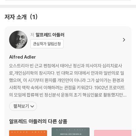
201 아들러 명언 다섯 번째 마당
저자 소개
1
세상을 연결하는 끈
저
알프레드 아들러
관심작가 알림신청
Alfred Adler
오스트리아 빈 근교 펜칭에서 태어난 정신과 의사이자 심리치료사
로,개인심리학의 창시자다. 빈 대학교 의대에서 안과와 일반의로 일
했으며, 이 시기부터 환자를 개인만이 아니라 그가 살아가는 환경과
사회적 맥락 속에서 이해하려는 관점을 키워갔다. 1902년 프로이트
의 모임에 합류해 빈 정신분석 운동의 초기 핵심인물로 활동했지만,
인간을 성적 충동보다 목적, 열등감, 보상, 사회적 관계 속에서 이해
펼쳐보기
해야 한다는 견해를 발전시키며 1911년 결별했다. 아들러는 1907년
기관 열등성과 보상 문제를 다룬 저작을 발표했고, 1912년 『신경증
알프레드 아들러
의 다른 상품
기질』을 통해 자신의 이론을 본격화했다. 그는 인간