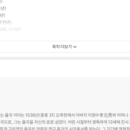
)
묘년)
년)
 무진년)
69, 기사년)
)
신미년)
목차 더보기
니_ 선조 5년(1572, 임신년)
3, 계유년)
(1574, 갑술년)
)
 무인년)
3년(1580, 경진년)
, 신사년)
는 율곡 이이는 1536년(중종 31) 오죽헌에서 아버지 이원수李元秀와 어머
율곡으로, 그는 율곡을 자신의 호로 삼았다. 어린 시절부터 영특하여 13세에 진사