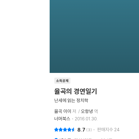
소득공제
율곡의 경연일기
난세에 읽는 정치학
율곡 이이
저
오항녕
역
너머북스
2016.01.30.
8.7
판매지수
24
3