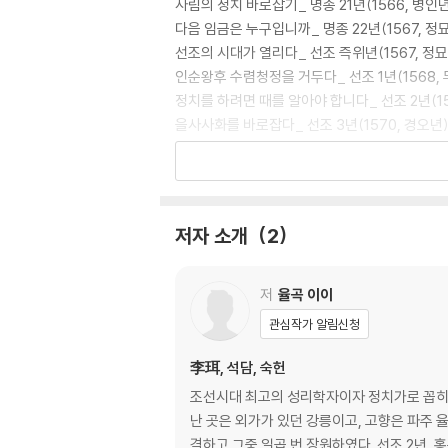
사림의 정치 바로잡기_ 명종 21년(1566, 병인년
다음 임금은 누구입니까_ 명종 22년(1567, 정
선조의 시대가 열리다_ 선조 즉위년(1567, 정묘
인순왕후 수렴청정을 거두다_ 선조 1년(1568,
정치를 하려면 때를 알아야 합니다_ 선조 2년(15
을사사화를 바로잡다_ 선조 3년(1570, 경오년
한심한 재상 위태로운 나라_ 선조 4년(1571, 
대신은 바른말을 하지 않고 나라의 기강은 해이해지
정치를 잘하려는 뜻이 있습니까_ 선조 6년(157
좋은 정치를 하려거든 공부해야 합니다_ 선조 7년
저자 소개
2
김효원 편 심의겸 편_ 선조 8년(1575, 을해년)
사림 끝내 갈라서다_ 선조 9년(1576, 병자년)
을사위훈을 삭제하다_ 선조 10년(1577, 정축년
저
율곡 이이
동인과 서인으로 나누어지다_ 선조 11년(1578,
관심작가 알림신청
누가 쓴 상소인가_ 선조 12년(1579, 기묘년)
묵은 폐단을 버려야만 나아갈 수 있습니다_ 선조 1
李珥, 석담, 숙헌
인재가 없는 시대는 없습니다_ 선조 14년(1581
조선시대 최고의 성리학자이자 정치가로 꼽히
난 곳은 외가가 있던 강릉이고, 고향은 파주 
≪경연일기 깊이 읽기≫
격하고 그중 일곱 번 장원하였다. 선조 2년, 홍문관 교리였던 율곡은 일종의 연구 휴가인 사가독서를 얻는다. 그 기간에 열정적인 정책 제안서인 [동호문답東湖問答]을 지