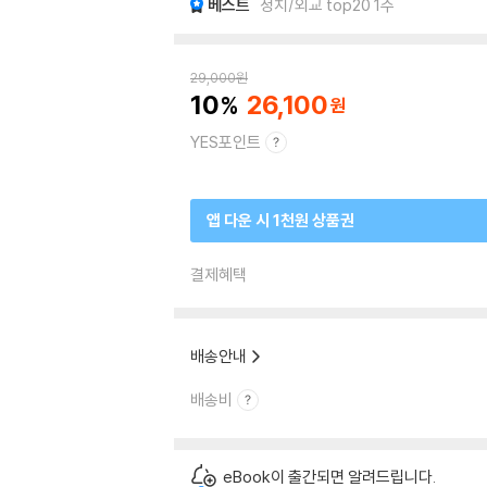
베스트
정치/외교 top20 1주
29,000
원
10
26,100
YES포인트
앱 다운 시 1천원 상품권
결제혜택
배송안내
배송비
eBook이 출간되면 알려드립니다.