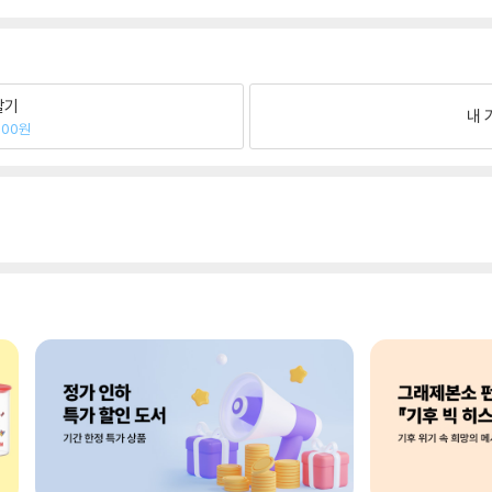
팔기
내 
700원