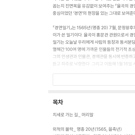
꼽는지 진면목을 유감없이 보여주는 『율곡의 경
중심이었던 ‘경연’의 현장을 있는 그대로 보여준
『경연일기』는 1565년(명종 20) 7월, 문정왕후
이가 쓴 일기이다. 율곡이 홍문관 관원으로서 경
일기는 오늘날 우리에게 사림의 등장과 동서분당 
멸해간 100여 명에 가까운 인물들의 전기적 초
그의 인생관과 인물관, 경제관을 동시에 반증하고 
듣고 파주로 낙향한다. 그리고 이듬해 1월 16일
『율곡의 경연일기』는 역사학자 오항녕 교수(전주
연일기』의 번역과 아울러, 이 텍스트가 등장한 시
‘경연일기 깊이읽기’로 해설을 더함으로써 독자의
목차
치세로 가는 길_ 머리말
외척의 몰락_ 명종 20년(1565, 을축년)