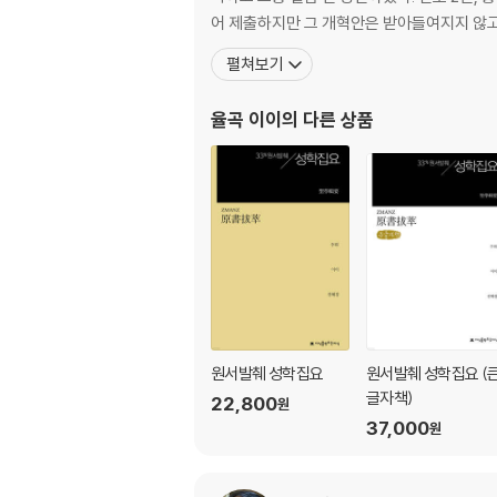
어 제출하지만 그 개혁안은 받아들여지지 않고,
상복논쟁: 흰 갓 검은 갓이 왜 그리 중요한가
펼쳐보기
노수신과 숙흥야매잠
퇴계 이황의 독서당 동창생들
율곡 이이
의 다른 상품
사림과 유속의 구분
세대차이로 본 성리학 이황과 이이
조광조, 그리고 기묘사화의 조짐
율곡의 만언소: 만언봉사
공안 개정이 필요했던 이유
황랍사건이 내포한 시대상
가슴속에 맹자를 담은 사람들
군적정리
옮긴이 해제
원서발췌 성학집요
원서발췌 성학집요 (
부록 선조?이이의 세계도｜이이가 쓴 인물 졸기
글자책)
22,800
원
찾아보기
37,000
원