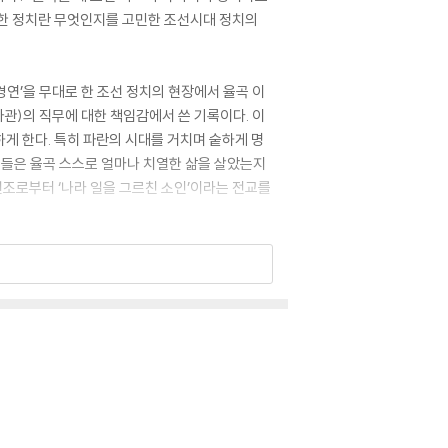
한 정치란 무엇인지를 고민한 조선시대 정치의
 ‘경연’을 무대로 한 조선 정치의 현장에서 율곡 이
관)의 직무에 대한 책임감에서 쓴 기록이다. 이
게 한다. 특히 파란의 시대를 거치며 숱하게 명
목들은 율곡 스스로 얼마나 치열한 삶을 살았는지
 선조로부터 ‘나라 일을 그르친 소인’이라는 전교를
전서』정본화의 첫 결실이다. 오항녕 교수는 『경
묘사화, 공안 개정, 군적 정리 등-을 추출하여