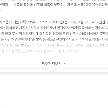
연일기』는 율곡의 직언과 선조의 침묵이 부딪히는 가운데 소통?화합?민생을 위
다.
의 죽음에 대한 기록으로부터 시작하여 1581년(선조 14) 11월까지, 약 17년간
연에 참석하고 사간원?사헌부 관원으로서 언관이자 ‘일기’를 작성하는 겸춘추(사
등 향후 조선 정치의 향방에 결정적인 영향을 끼친 선조 시대를 생생하게 조망하
상을 사건과 연관하거나 ‘졸기’의 형식으로 신랄하면서도 엄격하게 드러내는 대
있다. 율곡은 경연일기의 마지막 대목을 쓴 2년 뒤인 1583년(선조 16) 6월,
 서울 대사동(탑골공원)에서 세상을 떠났다. 불과 49세였다.
대)의 정확하고도 쉬운 번역과 해설로, 동료 학자들과 함께 물두하고 있는『율곡
책소개 더보기
대의 이해를 돕기 위한 쟁점-상복논쟁, 이황과 이이의 차이의 배경, 조광조와 기
 이해를 돕고 있다.