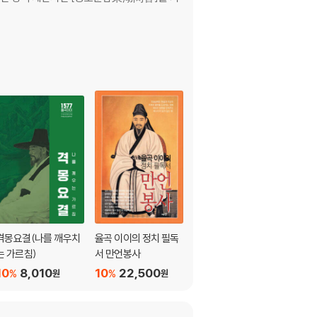
격몽요결(나를 깨우치
율곡 이이의 정치 필독
경연일기
는 가르침)
서 만언봉사
10
32,400
%
원
10
8,010
10
22,500
%
%
원
원