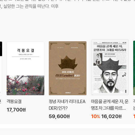
 실망한 그는 관직을 떠난다. 이후
큰
격몽요결
정녕 자네가 리더(LEA
마음을 곧게 세운 자, 운
DER)인가?
명조차 그대를 따르리
17,700
원
라
59,600
10
16,020
%
원
원