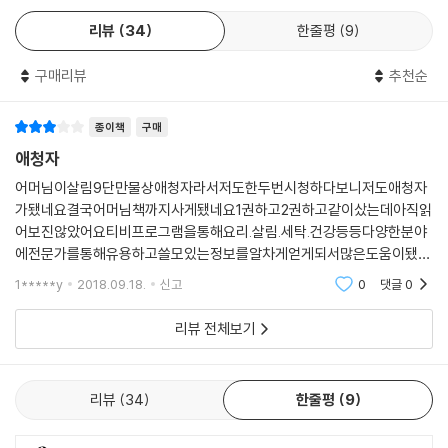
피부 미백 효과가 뛰어난 해송이버섯 | 피부 주름에 좋은 해송이버섯 팩
서 기억나지 않아 아쉬웠던 정보들을 이 책을 통해서 만날 수 있다.
맛의 최고봉 송고버섯 | 가장 간단한 송고버섯 요리
리뷰
34
한줄평
9
살림9단의 만물상 best of best
구매리뷰
추천순
거실에서 키우는 버섯
파트 1에서는 방송에서 특히 많은 관심을 받았던 명품 효소 만들기, 암도
면역력을 높이는 녹각영지버섯 | 녹각영지버섯 키우기
예방할 수 있는 발효 식품, 친환경 살림의 끝판왕 EM살뜨물 발효액, 살림
치매 예방에 좋은 노루궁뎅이버섯 | 노루궁뎅이버섯 조청 만들기
종이책
구매
의 신 식초 등 놓치면 안 되는 살림 고수들의 특급 비법을 담았다.
쉽게 키울 수 있는 느타리버섯 | 스티로폼 상자를 활용해 버섯 키우기
애청자
유산균의 효능을 가진 홍차버섯 | 콤부차 만들기
먹으면 약이 되는 음식
어머님이살림9단만물상애청자라서저도한두번시청하다보니저도애청자
변비와 고혈압에 좋은 티벳버섯 | 티벳버섯 발효유 만들기
파트 2에서는 먹으면 약이 되는 음식을 소개한다. 몸속 독을 잡는 해독 식
가됐네요결국어머님책까지사게됐네요1권하고2권하고같이샀는데아직읽
품, 갯벌의 산삼 함초, 치매 잡는 두뇌 영양제 초석잠, 항암 효과가 뛰어난
어보진않았어요티비프로그램을통해요리.살림.세탁.건강등등다양한분야
영양덩어리 보약, 맷돌호박
버섯 등 자연에서 얻는 천연 영양제를 소개하고, 그 활용법과 요리법을 공
에전문가를통해유용하고쓸모있는정보를알차게얻게되서많은도움이됐어
임산부에게 좋은 호박손 물 | 영양덩어리 호박꿀단지 | 호박잼 만들기 | 밥
개한다. 또한 건강을 지킬 수 있는 비법 중에 하나인 면역력을 키우는 홍삼,
요앞으로칭찬받는살림꾼이될꺼같아요특히요리부분이기대가되네요장수
1*****y
2018.09.18.
신고
0
댓글
0
도둑 호박게국지 | 호박약단지 만들기 | 맛있는 호박 고르기 & 호박 세척과
프로아자
더덕, 유자, 들풀 등을 소개하고, 땅에서 얻는 건강 식재료인 뿌리채소 요
보관법
리법도 담았다.
리뷰 전체보기
위대한 블랙푸드, 흑임자
똑소리 나는 살림 비법
입안 가득 고소한 흑임자밥 | 5분 만에 만드는 흑임자강정 | 결핵 치료와
파트 3에서는 청소, 세탁 등 주부들이 매일 하는 살림을 좀 더 쉽고, 빠르
리뷰
34
한줄평
9
예방에 좋은 들깨마늘꿀절임 | 집에서 만드는 들깻잎차
고, 똑똑하게 할 수 있는 비법들을 담았다. 식재료를 활용해서 만드는 천연
세제, 세탁소 가지 않아도 되는 완벽한 세탁 비법, 마법 같은 탈취·세척 효