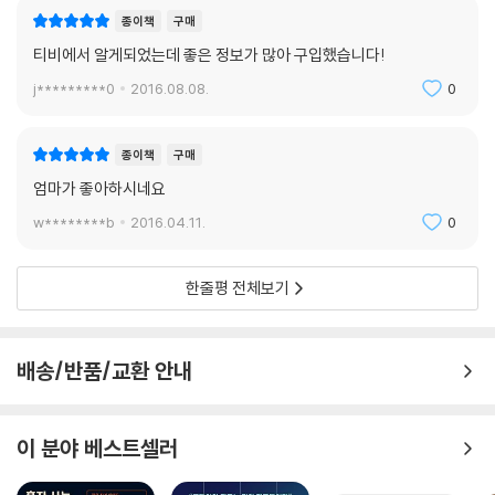
종이책
구매
Chapter 6. 면역력 키우는 7대 제왕
티비에서 알게되었는데 좋은 정보가 많아 구입했습니다!
면역·항암의 일인자, 꽃송이버섯
j*********0
2016.08.08.
0
면역력의 제왕 발효현미버섯
면역력 성분 사포닌의 보고, 홍삼
종이책
구매
밥솥으로 만드는 홍삼 | 당뇨에 좋은 홍삼액
엄마가 좋아하시네요
w********b
2016.04.11.
0
인삼만큼 좋은 면역 식품, 더덕
더덕껍질차 만들기 | 쉽게 더덕 손질 하기 | 발효시켜 몸에 더 좋은 홍삼더
덕 | 더덕 다시마쌈 만들기
한줄평 전체보기
면역력을 높여 주는 보약, 황기
식도암·궤양성 질환에 좋은 가오갈황탕 | 자한증과 도한증에 좋은 옥병풍
배송/반품/교환 안내
산탕 | 기허증에 좋은 인황탕
이 분야 베스트셀러
임금님의 감기약, 생강
생강 전분 만들기 | 생강즙을 편리하게 사용하기 위한 생강 젤리 | 임금님