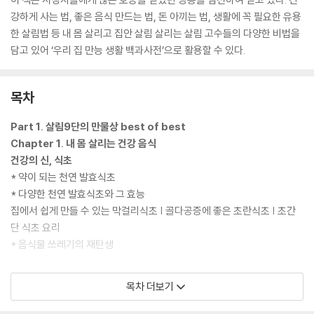
강하게 사는 법, 좋은 음식 만드는 법, 돈 아끼는 법, 생활에 꼭 필요한 유용
한 살림법 등 내 몸 살리고 집안 살림 살리는 살림 고수들의 다양한 비법을
담고 있어 ‘우리 집 만능 생활 백과사전’으로 활용할 수 있다.
목차
Part 1. 살림9단의 만물상 best of best
Chapter 1. 내 몸 살리는 건강 음식
건강의 신, 식초
* 약이 되는 천연 발효식초
* 다양한 천연 발효식초와 그 효능
집에서 쉽게 만들 수 있는 막걸리식초 | 골다공증에 좋은 초란식초 | 초간
단 식초 요리
* 음식물 쓰레기의 재탄생
보약 같은 효소, 세상을 바꾸는 발효
목차 더보기
집에서 누구나 만들 수 있는 고추효소 | 조청을 이용해 만드는 초간편 양파
효소 | 여자에게 좋은 보약효소 | 남자에게 좋은 마늘효소 | 피로 회복에 좋