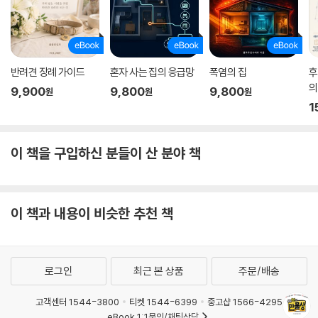
해초로 만드는 국수 | 배변 활동에 특효약 해초비빔국수 | 지방을 분해하는
세모가사리 칼국수
가을 보양식, 곶감
반려견 장례 가이드
혼자 사는 집의 응급망
폭염의 집
후
기관지에 좋은 곶감 스테이크 | 딸꾹질에 특효약 감꼭지차
의
9,900
9,800
9,800
원
원
원
1
겨울의 제왕, 시래기
구수한 시래기차 | 당뇨에 좋은 시래기 숙성차 | 365일 시래기 먹는 비법
시래기 된장 장아찌 | 365일 시래기 먹는 비법 시래기 간장 장아찌 | 소화
이 책을 구입하신 분들이 산 분야 책
를 돕는 시래기 식혜 | 시래기 조청 & 시래기 강엿 만들기 | 2주 만에 만드
는 시래기 식초 | 시래기 막걸리 식초 만들기
이 책과 내용이 비슷한 추천 책
겨울철 자연주의 밥상
겨울철 별미 굴전 | 시원한 맛이 일품인 동치미 굴회 | 염도는 줄이고 영양
은 높인 고구마고추장
로그인
최근 본 상품
주문/배송
Special Page 짠맛은 잡고 건강은 챙기고!
Special Page 무엇이든 건강하게 말려 먹는다
고객센터 1544-3800
티켓 1544-6399
중고샵 1566-4295
eBook 1:1문의/채팅상담