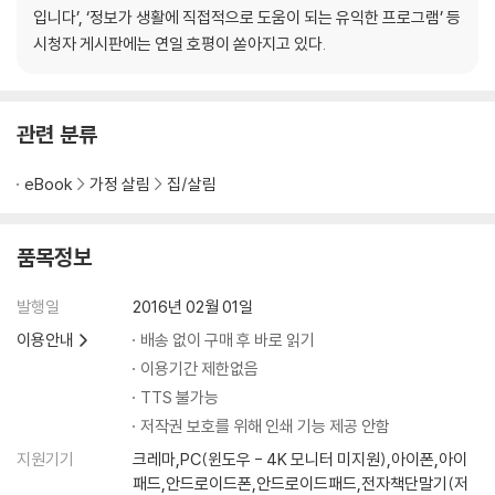
친환경 살림법, EM쌀뜨물 발효액
입니다’, ‘정보가 생활에 직접적으로 도움이 되는 유익한 프로그램’ 등
* 유용한 미생물 EM
시청자 게시판에는 연일 호평이 쏟아지고 있다.
쓰임새 많은 EM쌀뜨물 발효액 만들기 | 미강으로 만드는 EM쌀뜨물 발효
액 | EM쌀뜨물 발효액으로 청소 & 소독하기 | 최고의 보습 효과 EM비누 |
구취 제거와 세균 억제에 좋은 EM치약 | 기미·주근깨 예방에 좋은 천연 E
관련 분류
M미스트 | 간편하게 만드는 EM샴푸
* EM쌀뜨물 발효액으로 식물 기르기
eBook
가정 살림
집/살림
음식물 쓰레기로 만드는 천연 퇴비 | 식물의 성장 촉진
* 그 밖의 EM쌀뜨물 발효액 활용법
품목정보
살림의 신, 식초
* 살균 소독의 끝판왕 식초로 청소하기
발행일
2016년 02월 01일
* 살균 소독의 끝판왕 식초로 세탁하기
이용안내
배송 없이 구매 후 바로 읽기
* 쓰임새 많은 식초의 다양한 활용법
이용기간 제한없음
* 요리에 식초 활용하기
TTS 불가능
저작권 보호를 위해 인쇄 기능 제공 안함
Part 2. 약이 되는 음식, 식약동원
Chapter 3. 무병장수를 위한 해독의 비법
지원기기
크레마,PC(윈도우 - 4K 모니터 미지원),아이폰,아이
몸속 독을 잡는 해독 식품
패드,안드로이드폰,안드로이드패드,전자책단말기(저