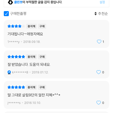
클린봇
이 부적절한 글을 감지 중입니다.
설정
Chapter 5. 땅이 주는 선물, 뿌리채소
과가 있는 베이킹소다?커피찌꺼기 활용법, 전자레인지와 진공청소기 20
국민 산삼, 우엉
0% 활용하기, 기적의 옷장 정리 등 다양한 살림법을 담았다. 또한 작은 돈
구매한줄평
추천순
다이어트에 좋은 우엉차 | 우엉의 무한변신 우엉잡채 | 기력 회복에 좋은
도 아끼는 알뜰 주부들을 위한 각종 재활용 방법까지 다양한 생활 밀착형
우엉죽 | 우엉소금 만들기 | 밥을 부르는 우엉지 | 우엉의 약효를 높여 주는
정보들을 수록하였다.
종이책
구매
들깨즙 | 보약이 부럽지 않은 우엉들깨탕 | 고품격 요리 우엉찹쌀구이 | 먹
음직스러운 우엉 돼지고기찜
기대됩니다~애청자예요
1*****y
2018.09.18.
1
천연 보약, 순무
최고의 순무 요리 순무김치 | 감기와 만성기침에 좋은 순무꿀찜 | 영양 간
종이책
구매
식 순무말랭이 & 순무뻥튀기
잘 받았습니다. 도움이 되네요.
땅 속의 장어, 둥근마
k*******8
2019.01.12.
0
둥근마를 쉽고 맛있게 먹는 둥근마주스 | 마차(산약차) 만들기 | 마를 이용
한 달걀 요리 | 천연 마 변비약 | 천연 마 지사제
종이책
구매
자연치유하는 연(蓮)
말 그대로 살림9단의 알찬 지혜*^^*
건강해지는 연근도시락 | 아이들도 좋아하는 연근 꿀 전과
j******s
2016.10.10.
0
연잎과 연꽃의 활용 | 스트레스 해소에 좋은 연잎차 | ADHD에 좋은 연자
육죽