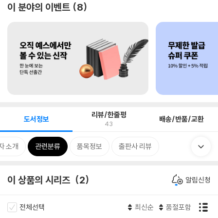
이 분야의 이벤트
8
리뷰/한줄평
도서정보
배송/반품/교환
43
자 소개
관련분류
품목정보
출판사 리뷰
이 상품의 시리즈
2
알림신청
전체선택
최신순
품절포함