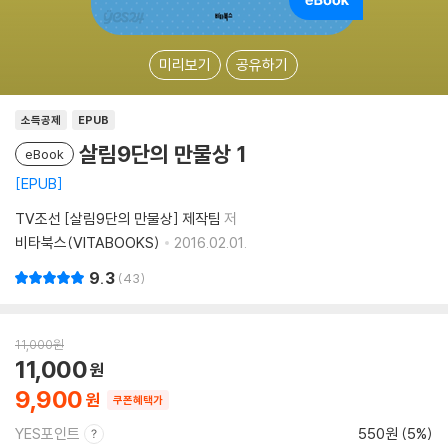
미리보기
공유하기
소득공제
EPUB
살림9단의 만물상 1
eBook
EPUB
TV조선 [살림9단의 만물상] 제작팀
저
비타북스(VITABOOKS)
2016.02.01.
9.3
43
11,000
원
11,000
9,900
쿠폰혜택가
YES포인트
550원 (5%)