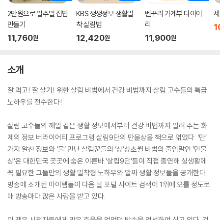
2만원으로 일주일 집밥
KBS 생생정보 생활밀
벤꾸리 가계부 다이어
세
만들기
착 살림법
리
1
11,760
12,420
11,900
원
원
원
소개
잘 먹고! 잘 살기! 위한 살림 비법에서 건강 비법까지 살림 고수들의 특급
노하우를 전수한다!
살림 고수들의 깨알 같은 생활 정보에서부터 건강 비법까지 알려 주는 화
제의 정보 버라이어티 프로그램 살림9단의 만물상을 책으로 엮었다. ‘만’
가지 알찬 정보와 ‘물’ 만난 살림꾼들의 ‘상’상초월 비법의 줄임말인 ‘만물
상’은 대한민국 곳곳에 숨은 이른바 ‘살림9단’들이 직접 출연해 실생활에
꼭 필요한 그들만의 생활 밀착형 노하우와 알짜 생활 정보들을 공개한다.
방송에 소개된 아이템들이 다음 날 포털 사이트 검색어 1위에 오를 정도로
매 방송마다 많은 사랑을 받고 있다.
이 책은 시청자들에게 많은 호응을 얻었던 방송을 엄선하여 싣고 있다. 건