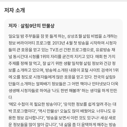
은 쌍화탕효소
저자 소개
* 암 예방에 효과적인 현미김치
* 천연 비아그라 수박껍질효소
저자 : 살림9단의 만물상
껍질의 놀라운 재발견
일요일 밤 주부들을 잠 못 들게 하는, 상상초월 살림 비법을 소개하는
* 과일껍질로 요리하기
정보 버라이어티 프로그램. 2013년 4월 첫 방송을 시작하여 시청자
새콤달콤 밥을 부르는 참외껍질 장아찌 | 몸에 좋고 맛도 좋은 사과껍질 튀
들의 큰 호응을 얻고 있는 TV조선 간판 프로그램으로, 유료방송 채
김 | 쫄깃쫄깃 달콤 시원한 수박껍질잼 | 차게 먹어도 맛있는 수박껍질 고
널 동시간대 시청률 1위의 자리를 굳건히 지키고 있다. 매회 한 가지
추장찌개 | 씹히는 맛이 일품인 수박껍질 말랭이무침 | 수박껍질 요리를 하
주제를 정해 잘 먹고, 잘 살기 위한 생활 밀착형 살림 정보와 건강 정
기 위한 수박 손질법
보를 소개하고 있으며, 방송에 소개된 내용이 포털 사이트 검색어 1위
* 명태껍질로 요리하기
에 오를 정도로 시청자들에게 많은 호응을 얻고 있다. 전국의 살림9
반찬은 물론 술안주로도 좋은 명태껍질 튀김 | 입맛 돋우는 명태껍질 양념
단들이 소개하는 알짜배기 정보들은 그 어떤 책이나 인터넷보다 더욱
무침 | 눈에 좋은 석결명차 | .키토산의 보고 게껍데기 & 양파껍질차
생생해 시청자들로 하여금 ‘나도 한번 해볼까’ 하는 생각을 하게 만든
* 그 밖의 껍질의 무한 변신
다.
우엉껍질로 만드는 클렌징오일 | 촉촉하고 부드럽게 배껍질 스크럽 | 과일
‘메모 수첩이 꼭 필요한 방송이다’, ‘유익한 정보를 쉽게 알려 주는 대
껍질로 만드는 냉장고 탈취제
박 프로그램이다’, ‘역시 만물상! 오늘도 많이 배웠어요. 너무나도 유
용한 정보 감사합니다’, ‘방송을 보면서 이런 것도 있구나! 새삼 새로
Chapter 2. 친환경 살림
운 정보들을 많이 알아 갑니다’, ‘내 삶을 좀 더 윤택하게 해주는 방송