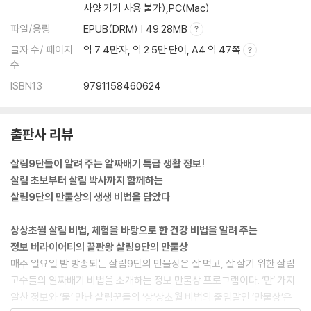
사양 기기 사용 불가),PC(Mac)
* 중금속, 약물 해독에는 녹두인절미
* 술 해독에는 콩나물미나리 물김치
파일/용량
EPUB(DRM) | 49.28MB
* 주독(酒毒)에는 감피산
글자 수/ 페이지
약 7.4만자, 약 2.5만 단어, A4 약 47쪽
* 장 청소(변비)를 위한 요일별 메뉴
수
ISBN13
9791158460624
Chapter 4. 놀라운 자연 영양제
갯벌의 산삼, 함초
함초로 만드는 천연 저염 조미료 | 함초밥 만들기 | 생함초로 만드는 발효
출판사 리뷰
액 | 아삭함이 일품인 함초김치
갯벌에서 자라는 함초 집에서 키우기 | 집에서 함초를 좀 더 크게 키우기
살림9단들이 알려 주는 알짜배기 특급 생활 정보!
살림 초보부터 살림 박사까지 함께하는
치매 잡는 두뇌 영양제, 초석잠
살림9단의 만물상의 생생 비법을 담았다
혈액순환에 좋은 초석잠 장아찌 | 간식으로 먹는 초석잠 팝콘 | 뇌졸중 예
방하는 초석잠주
상상초월 살림 비법, 체험을 바탕으로 한 건강 비법을 알려 주는
정보 버라이어티의 끝판왕 살림9단의 만물상
간에 특효약인 칡
매주 일요일 밤 방송되는 살림9단의 만물상은 잘 먹고, 잘 살기 위한 살림
집에서 쉽게 칡즙 내기 | 생칡 발효액 만들기 | 갈증 해소에 좋은 칡 전분 |
고수들의 알짜배기 비법을 소개하는 정보 만물상 프로그램이다. ‘만’ 가지
칡 전분으로 만든 묵
알찬 정보와 ‘물’ 만난 살림꾼들의 ‘상’상초월 비법의 줄임말인 ‘만물상’은