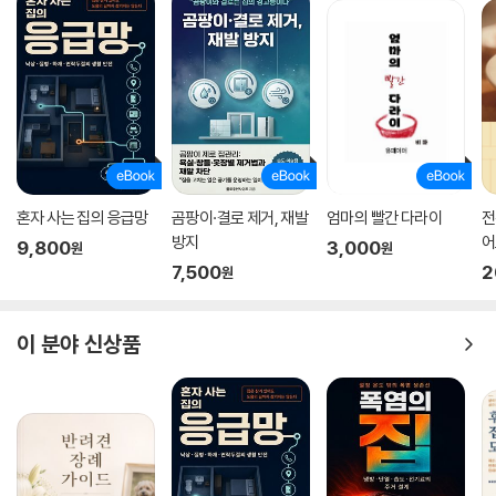
의 감기약 생강란 | 달지 않은 건강 간식 생강편 | 싱싱하게 생강 보관하기 |
쉽게 생강 껍질 벗기기
감기 예방과 치료에 좋은 유자
유자청 만들기 | 건강 지키는 유자연근조림 | 입맛 당기는 별미 유자 겉절
이 | 고귀한 맛의 감기 특효약 흑유자차 | 전통방식으로 만드는 유자단차
흔하지만 귀한 만병통치약, 들풀
* 천연 항생제, 곰보배추
혼자 사는 집의 응급망
곰팡이·결로 제거, 재발
엄마의 빨간 다라이
전
방지
어
면역력을 높이는 곰보배추 효소 | 감기에 좋은 곰보배추차 | 향균 염증 치
9,800
3,000
원
원
료에 좋은 곰보배추 키우기
7,500
2
원
* 천연 항암제, 밀싹
밀싹즙 내기 | 집에서 쉽게 밀싹 키우기
이 분야 신상품
* 아토피 치료제, 개구리밥 | 집에서 개구리밥 키우기
Chapter 7. 계절별 보양식
여름을 이기는 국수
대나무로 만드는 국수, 죽계국수 | 귀한 보양 국수 죽계국수 | 죽력 만들기
| 보양 국수 우렁이 죽순 초무침국수