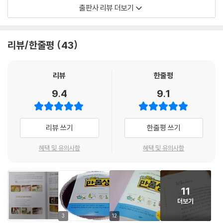
잘 먹고, 잘 자고, 잘 살기 위한 건강 비법부터 생활 밀착형 살림 정보까지
출판사 리뷰 더보기
바다 칼슘제, 감태
매회 한 가지 주제를 정해 그와 관련된 알짜 정보와 특별한 노하우를 알려
감태 무침 & 감태 물김치 만들기 | 고소하게 감태 굽는 법 | 볶은 감태 만들
준다. 대한민국 곳곳에 숨어 있는 이른바 ‘살림9단’들이 방송에 출연해 실
기 | 볶은 감태 주먹밥 만들기 | 감태가루 만들기 | 피부에도 좋은 감태팩 |
생활에 응용 가능한 그들만의 노하우와 알짜 생활 정보들을 공개한다.
리뷰/한줄평
43
칼슘약이 필요 없는 감태 셰이크
살림9단의 만물상은 입담 좋은 연예인 패널들과 MC가 웃음을 주고, 전문
가정 상비약, 미나리
가 패널들이 의학적, 과학적인 설명을 알기 쉽게 전달해 준다. 또한 생활과
리뷰
한줄평
설탕 양을 확 줄인 미나리청 | 먹기 좋고 몸에도 좋은 미나리즙 | 일 년 내내
밀접한 내용들을 속속들이 알차게 전달해 주부들이 좋아하는 인기 프로그
9.4
9.1
먹을 수 있는 미나리 절임 | 목감기에 좋은 미나리 돌나물 가글 | 맛도 좋고
램이다. 시청자 게시판에는 ‘메모 수첩이 꼭 필요한 방송이다’, ‘유익한 정
건강에도 좋은 미나리잼 | 가정 상비약 미나리 배탕
보를 쉽게 알려 주는 대박 프로그램이다’ 등 연일 호평이 이어지고 있다. 방
송에 소개된 아이템은 다음 날 포털 사이트 검색어 1위에 오를 정도로 시청
리뷰 쓰기
한줄평 쓰기
신비로운 효능의 야생버섯
자들에게 많은 호응을 얻고 있다.
소화기계 암에 좋은 상황버섯 | 상황버섯 달인 물 만들기
살림9단의 만물상에는 건강하게 사는 법, 좋은 음식 만드는 법, 돈 아끼는
혜택 및 유의사항
혜택 및 유의사항
위암에 특효약 차가버섯 | 차가버섯 물 만들기
법, 생활에 꼭 필요한 유용한 살림법 등 방송에서 화제가 되었던 내 몸 살리
당뇨에 좋은 자작말굽버섯
고 집안 살림 살리는 다양한 비법을 담고 있다.
놀라운 효능의 재배버섯
11
매 방송마다 화제가 된 100% 생활 밀착형 정보들을 담았다!
골다공증과 다이어트에 좋은 은이버섯 | 서태후가 매일 먹은 은이버섯죽
더보기
책으로 나온 살림9단의 만물상에는 그간 시청자들에게 많은 관심과 호응
만들기 | 초간단 은이버섯 화장수 만들기
을 받았던 내용들을 모아 구성했다. 방송을 놓쳤거나 미처 메모하지 못해
3
12