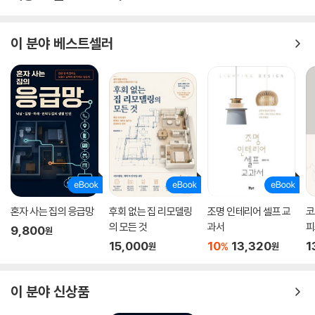
4 BEAUTY
1 굳은 마스카라 되살리기
이 분야 베스트셀러
2 기름 종이 없을 때 피지 닦는 법
3 깨진 파우더 팩트 되살리기
4 눈 밑에 번진 화장 간편 수정법
5 매니큐어 주름 없애기
6 매니큐어로 매니큐어 지우는 법
7 머리 말리는 시간 반으로 줄이기
8 머리 볼륨 살리기
9 머리카락 제거하기 쉬운 빗 만들기
10 빗 쉽게 청소하는 법
11 자다가 눌린 머리 살리기
혼자 사는 집의 응급망
후회 없는 집 리모델링
조명 인테리어 셀프 교
코
12 안경에 김 안 서리는 마스크 만들기
의 모든 것
과서
피
9,800
원
13 연예인 눈썹 만들기
15,000
10
13,320
1
%
원
원
14 조약돌로 만드는 브러시 꽂이
15 천연 스크럽제 만들기
이 분야 신상품
16 키친타월로 만드는 마스크팩
17 프렌치 네일 쉽게 만들기