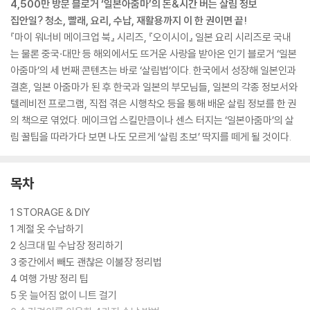
4,500만 방문 블로거 ‘일본아줌마’의 돈&시간 버는 살림 정보
집안일? 청소, 빨래, 요리, 수납, 재활용까지 이 한 권이면 끝!
『마이 워너비 메이크업 북』 시리즈, 『오이시이』 일본 요리 시리즈로 국내
는 물론 중국·대만 등 해외에서도 뜨거운 사랑을 받아온 인기 블로거 ‘일본
아줌마’의 세 번째 콘텐츠는 바로 ‘살림법’이다. 한국에서 성장해 일본인과
결혼, 일본 아줌마가 된 후 한국과 일본의 부모님들, 일본의 각종 정보서와
텔레비전 프로그램, 직접 겪은 시행착오 등을 통해 배운 살림 정보를 한 권
의 책으로 엮었다. 메이크업 스킬만큼이나 센스 터지는 ‘일본아줌마’의 살
림 꿀팁을 따라가다 보면 나도 모르게 ‘살림 초보’ 딱지를 떼게 될 것이다.
목차
1 STORAGE & DIY
1 계절 옷 수납하기
2 싱크대 밑 수납장 정리하기
3 중간에서 빼도 괜찮은 이불장 정리법
4 여행 가방 정리 팁
5 옷 늘어짐 없이 니트 걸기