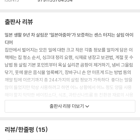
41 쌀 제대로 보관하기
42 양파 껍질 쉽게 벗기기
43 얼음 30분 만에 얼리기
출판사 리뷰
44 오징어 껍질 쉽게 벗기기
45 완숙과 반숙 달걀 동시에 만들기
일본 생활 9년 차 살림꾼 ‘일본아줌마’가 보증하는 센스 터지는 살림 아이
46 인스턴트 커피로 아이스 카푸치노 만들기
디어
47 인스턴트 커피 맛있게 즐기는 법
집안에서 벌어지는 모든 일에 대한 크고 작은 각종 정보를 알차게 담은 이
48 잘 뜯기는 마키용 김 만들기
책에는 집 청소 순서, 싱크대 정리 요령, 식재료 냉장고 보관법, 계절 옷 수
49 조개관자 떼어내기
납법 등 살림 기본 포인트부터 욕실 실리콘 곰팡이 제거하기, 냄비 그을림
50 막 구운 토스트 바삭하게 즐기기
닦기, 옷에 묻은 음식물 얼룩빼기, 장바구니 손 안 아프게 드는 방법 등의
51 튀김옷이 벗겨지지 않게 만드는 법
깨알 팁에 이르기까지 총 244가지의 살림 정보가 가득하다. 좋다는 말을
52 달걀과 밀가루 없이 튀김 만들기
많이 들었지만 막상 사용하려고 하면 어느 상황에서 어느 정도 양을 사용
53 폭신폭신한 주먹밥 만들기
해야 할지 막막한 베이킹소다, 식초, 과탄산나트륨 등 친환경 재료의 사용
54 푸딩으로 만드는 프렌치 토스트
법, 모아서 버리기 바쁜 재활용품을 200% 다시 사용하는 방법, 따로 도구
55 플레인 요구르트로 크림치즈 만들기
출판사 리뷰 더보기
나 제품을 구입하지 않고 집에 있는 재료들을 이용해 청소·수납을 해결하
56 식빵 자투리 활용하기
는 요령 등 평소 집안일을 하는 데 어려움을 느끼던 독자라면 귀가 솔깃할
57 1분만 삶아서 스파게티 면 익히는 2가지 방법
내용들이 과정 사진·일러스트와 함께 친절하게 소개되어 있다.
58 채소 고르는 법 & 보관법
리뷰/한줄평
15
59 채소 냉동 보관 & 조리 노하우
집안일을 1도 몰라도 don't worry!