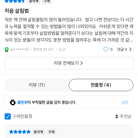
종이책
구매
17 커튼 먼지 청소하기
처음 살림법
18 베란다 바닥 청소하기
작은 책 안에 살림꿀팁이 많이 들어있습니다. 알고 나면 전보다는 더 시간
19 가스레인지 청소하기
과 노력을 절약할 수 있는 방법들이 많이 나와있어요. 아쉬운게 있다면 제
20 하수구 청소하기
목에 맞게 기초부터 살림방법을 알려준다기 보다는 살림에 대해 약간의 지
21 음식 거름망 점액 방지법
식이 있는 분들이 생각지도 못한 방법을 알려주는 쪽에 더 가까운 것 같아
22 뿌옇게 변한 유리컵을 새 것처럼 닦는 2가지 방법
요. 그리고 양파껍질 벗기는데 전자렌지 2분 돌리라고 하는데, 집에서 따
w******5
2019.01.07.
신고
0
댓글
0
23 전자레인지 청소하기
라해보니 양
24 주방 벽 기름때 빼기
리뷰 전체보기
25 프라이팬 기름기 제거하기
26 주방 세제 절약하는 설거지 요령
27 플라스틱 용기 냄새 없애기 & 그릇 빨리 말리기
리뷰
11
한줄평
4
28 버리는 식재료로 냉장고 냄새 잡기
29 수도꼭지 광내기
30 수도꼭지 물때 청소하기
클린봇
이 부적절한 글을 감지 중입니다.
설정
31 제품 스티커 제거하는 방법
구매한줄평
추천순
32 식초로 보온병 세척하기
33 오븐 토스터 청소하기
34 입구가 좁은 유리병 & 믹서 세척하기
종이책
구매