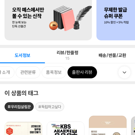
리뷰/한줄평
도서정보
배송/반품/교환
15
 소개
관련분류
품목정보
출판사 리뷰
이 상품의 태그
#우리집살림꾼
#독립하고싶다