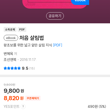
공유하기
소득공제
PDF
처음 살림법
eBook
왕초보를 위한 넓고 얕은 살림 지식
PDF
변혜옥
저
조선앤북
2016.11.17.
9.5
15
9,800
원
9,800
8,820
쿠폰혜택가
YES포인트
490원 (5%)