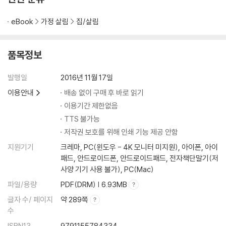
23 롤 케이크 깔끔하게 자르기
24 명란젓 알만 잘 발라내는 방법
eBook
가정 살림
집/살림
25 밀가루 제대로 보관하기
26 바나나 오래 보관하기
품목정보
27 밥 맛있게 짓는 법
28 부침용 두부 물기 빼기
발행일
2016년 11월 17일
29 비린내 없는 멸치볶음 만들기
이용안내
배송 없이 구매 후 바로 읽기
30 삶은 달걀 껍질 쉽게 벗기기
이용기간 제한없음
31 생새우 껍질 쉽게 벗기기
32 삶은 새우 껍질 벗기기
TTS 불가능
33 생크림으로 부드러운 버터 만들기
저작권 보호를 위해 인쇄 기능 제공 안함
34 숙주와 콩나물 섭취 요령
지원기기
크레마, PC(윈도우 - 4K 모니터 미지원), 아이폰, 아이
35 부스러지지 않는 찌개 두부 만들기
패드, 안드로이드폰, 안드로이드패드, 전자책단말기(저
36 습기 찬 과자 바삭하게 만들기
사양 기기 사용 불가), PC(Mac)
37 시간이 지나도 바삭한 튀김 만들기
파일/용량
PDF(DRM) | 6.93MB
38 식은 튀김 바삭하게 데우는 방법
글자 수/ 페이지
약 289쪽
39 신 귤 달달하게 만들기
수
40 실패 없이 조개 해감하기
ISBN13
9791155784334