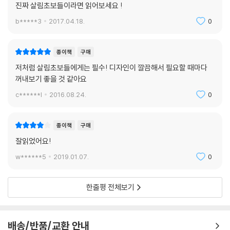
35 바닥에 묻은 크레용 지우는 3가지 방법
진짜 살림초보들이라면 읽어보세요 !
36 창문 결로 현상 예방법
b*****3
2017.04.18.
0
37 겹친 식기 분리하기
38 그릇에 남은 달걀 & 생선 비린내 없애기
39 그릴에 밴 냄새 없애기
종이책
구매
40 찻잔의 때 말끔히 없애기
저처럼 살림초보들에게는 필수! 디자인이 깔끔해서 필요할 때마다
41 행주와 수세미 살균하기
꺼내보기 좋을 것 같아요
42 매트리스 진드기 없애기
c******l
2016.08.24.
0
43 음식물 쓰레기 냄새 잡는 3가지 방법
44 의자로 인한 바닥 상처 방지하기
45 플라스틱에 묻은 유성 펜 지우기
종이책
구매
46 천연 제초제 만들기
잘읽었어요!
47 장판의 묵은 때 벗기기
w******5
2019.01.07.
0
48 사과 껍질로 냄비 속 깨끗하게 만들기
49 샤워 헤드 청소하기
50 찻잔의 때 말끔히 없애기
한줄평 전체보기
51 행주와 스펀지 살균하기
52 리모컨 청소하기
53 변색된 은 세척하기
배송/반품/교환 안내