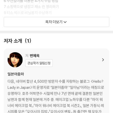
6 수건걸이를 이용한 4가지 수납 방법
7 쇼핑백으로 냉장고 채소 칸 정리하기
8 티슈 박스로 비닐봉지 수납하기
9 주방 수납 노하우
목차 더보기
10 페트병으로 신발 수납하기
11 구멍 난 카펫 수선하기
12 카펫의 눌린 자국 없애기
저자 소개
1
13 비닐봉지로 만드는 택배 포장 완충제
14 질린 향수로 디퓨저 만들기
15 천연 바퀴벌레 & 모기 퇴치제 만들기
저
변혜옥
16 도시락용 소스 통 만들기
관심작가 알림신청
17 커피 필터로 가습기 만들기
18 통기성 좋은 옷걸이 만들기
일본아줌마
19 페트병으로 칫솔꽂이 만들기
다음, 네이버 합산 4,500만 방문자 수를 자랑하는 블로그 <Hello?
Lady in Japan>의 운영자로 ‘일본아줌마’ ‘일아님’이라는 애칭으로
2 COOKING
유명하다. 호주 어학연수 시절에 만나 7년 연애 끝에 결혼한 일본인
1 냉동된 식재료 빨리 해동하기
남편과 함께 현재 일본에 거주 중. 메이크업 노하우를 다룬 『마이 워
2 감자 껍질 쉽게 벗기기
너비 메이크업 북』『마이 워너비 메이크업 북 시즌2』, 일본 가정식 레
3 겉은 바삭하고 속은 포슬포슬한 고구마 맛탕 만들기
시피를 모은 『오이시이 집밥』『오이시이 벤토』 등 출간한 책 모두가