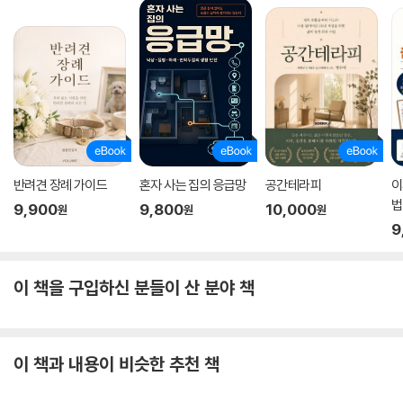
18 붙이는 네일 스티커 셀프 제조법
19 천연 펄 파우더 만들기
20 바세린 5가지 활용법
5 RECYCLE
1 달걀 상자로 새싹 키우기
2 귤껍질 재활용 5가지 방법
3 쌀뜨물 재활용 5가지 방법
반려견 장례 가이드
혼자 사는 집의 응급망
공간테라피
이
4 오래된 우유 재활용 5가지 방법
법
9,900
9,800
10,000
5 커피 찌꺼기 재활용 6가지 방법
원
원
원
9
6 휴지 심으로 전선 정리하기
7 다 쓴 건전지 부활시키기
8 다 쓴 리무버 통으로 소독용 알코올 케이스 만들기
이 책을 구입하신 분들이 산 분야 책
9 오래된 유성 펜을 새 펜으로 만들기
10 잉크가 있어도 안 나오는 볼펜 부활시키기
11 다리미로 소파 & 매트리스 소독하기
이 책과 내용이 비슷한 추천 책
12 비닐봉지용 마개 만들기
13 빵 봉지 묶는 플라스틱의 2가지 활용법