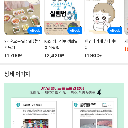
2만원으로 일주일 집밥
KBS 생생정보 생활밀
벤꾸리 가계부 다이어
세
만들기
착 살림법
리
1
11,760
12,420
11,900
원
원
원
상세 이미지