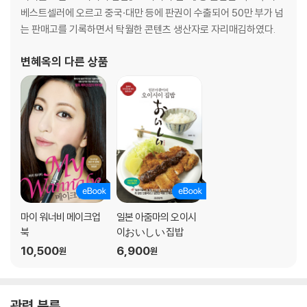
4 게살만 쉽게 빼내는 방법
베스트셀러에 오르고 중국·대만 등에 판권이 수출되어 50만 부가 넘
5 달걀흰자 거품 쉽게 내기
는 판매고를 기록하면서 탁월한 콘텐츠 생산자로 자리매김하였다.
6 달걀 신선하게 오래 보관하기
7 고깃국 거품 쉽게 제거하기
변혜옥
의 다른 상품
8 고등어 비린내 잡기
9 국물 놓치지 않는 조개구이 요령
10 굳은 설탕 되살리기
11 굳은 후추 되살리기
12 그릴에서 구운 생선 깨끗이 떼어내는 방법
13 김밥 깨끗하게 써는 방법
14 온도계 없이 기름 온도 재기
15 간 무의 매운 맛을 조절하는 방법
16 식재료의 농약 씻어내는 방법
마이 워너비 메이크업
일본 아줌마의 오이시
17 닭 가슴살 부드럽게 만들기
북
이おいしい 집밥
18 두툼하고 폭신한 핫케이크 만들기
10,500
6,900
원
원
19 간단 손두부 만들기
20 딱딱해진 식빵 되살리는 2가지 방법
21 딸기 꼭지 쉽게 제거하기
22 레몬즙 많이 나오게 하는 절단법
관련 분류