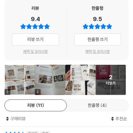
60 기타 식재료 냉동 보관 & 조리 노하우
살림 무식자 맞춤형 simple & easy 생활 정보
리뷰
한줄평
이 책은 상황별로 바로 찾아 쓸 수 있는 팁 위주로 구성되어 있어 살림 경험
3 CLEANING
9.4
9.5
이 전혀 없는 신혼부부는 물론이고, 혼자 사는 학생이나 직장인 등도 쉽게
1 청소의 순서
따라해 볼 수 있다. 직접 해보니 소문과는 달리 효과가 별로인 경우도 있고,
2 최고의 방충망 청소 도구 찾기
“진짜 저렇게 되겠어?” 하며 반신반의한 채 시험해봤는데 의외로 효과 만
3 벽지에 묻은 얼룩 지우는 3가지 방법
리뷰 쓰기
한줄평 쓰기
점인 생활 정보도 있었던 저자의 경험과 검증을 바탕으로 추천하는 내용들
4 욕실 청소하기
이라 초보들도 믿고 시도해볼 만하다. 책 뒤편에는 ‘재료별 인덱스’가 보너
혜택 및 유의사항
혜택 및 유의사항
5 변기 청소하기
스로 정리되어 있어 내가 가진 재료를 활용해 청소나 수납, 빨래, DIY 등을
6 욕실 거울 얼룩 없애는 2가지 방법
해보고 싶을 때 유용하게 활용할 수 있다. 어떤 것부터 따라 해볼지 그래도
7 욕실 실리콘 & 타일 곰팡이 제거 및 예방법
고민이라면 각 내용마다 ‘일본아줌마’가 매긴 ‘돈 절약’ ‘시간 절약’ ‘추천도’
8 욕실 천장 곰팡이균 없애는 법
2
별점을 참고해 내가 원하는 포인트를 찾아 선택하면 된다.
9 유리창에 묻은 페인트 지우기
더보기
10 세면대 청소하기
2
2
11 세탁기 내부 청소하기
12 유리창 쉽게 닦기
리뷰
11
한줄평
4
13 스위치 주변에 묻은 손때 닦기
14 창틀 쉽게 청소하기
구매리뷰
추천순
15 카펫 속에 숨어 있는 머리카락 청소하기
16 카펫에 흘린 음료 자국 지우기