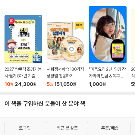
2027 박문각 조경기능
사회정서학습 100가지
『마음요리 2』차영경 작
2
사 필기 8개년 기출문
상황별 행동하기
가와의 만남 & 독후 활
식
제집
동
10
24,300
5
151,050
1,000
5
%
%
원
원
원
이 책을 구입하신 분들이 산 분야 책
로그인
최근 본 상품
주문/배송