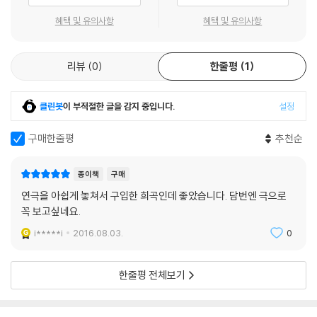
박근형의 연극에는 기존 연극어법으로는 잘 설명되지 않는 유희적인 장면
혜택 및 유의사항
혜택 및 유의사항
전환과 장난스러운 처리 B급문화 같은 질감으로 처리된 토종 인디문화 같
은 신선함과 충격이 존재한다. - 이영미(연극평론가, 「대대손손」리뷰)
리뷰
0
한줄평
1
조각이 모여 하나의 그림을 만드는 모자이크처럼 이들 사건은 ‘인간 이야
기’로 수렴된다. - 뉴시스(「모든 군인은 불쌍하다」리뷰)
클린봇
이 부적절한 글을 감지 중입니다.
설정
수중고혼이자 생존자 내면의 검은 상흔, 죽은 이도 살아남은 이도 군인은
구매한줄평
추천순
불쌍하다. - 한겨레(「모든 군인은 불쌍하다」리뷰)
종이책
구매
연극을 아쉽게 놓쳐서 구입한 희곡인데 좋았습니다. 담번엔 극으로
꼭 보고싶네요.
i*****i
2016.08.03.
0
한줄평 전체보기