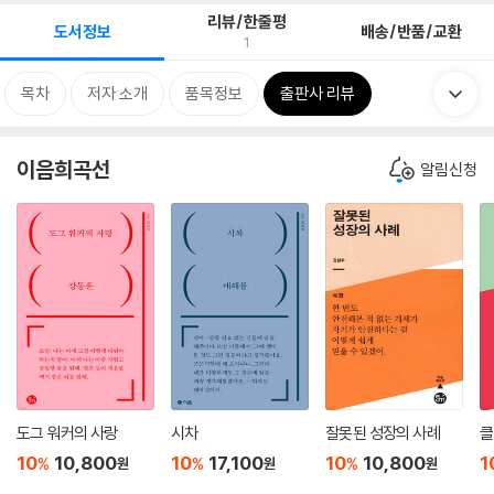
리뷰/한줄평
도서정보
배송/반품/교환
1
목차
저자 소개
품목정보
출판사 리뷰
이음희곡선
알림신청
도그 워커의 사랑
시차
잘못된 성장의 사례
클
10
10,800
10
17,100
10
10,800
1
%
%
%
원
원
원