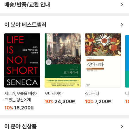
배송/반품/교환 안내
이 분야 베스트셀러
세네카, 오늘을 빼앗기
오디세이아
싯다르타
니
고 있는 당신에게
10
24,300
10
7,200
1
%
%
원
원
10
16,200
%
원
이 분야 신상품