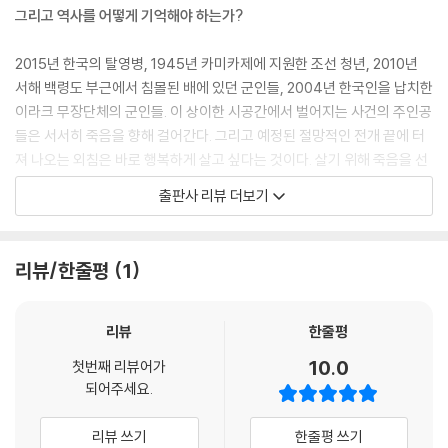
그리고 역사를 어떻게 기억해야 하는가?
2015년 한국의 탈영병, 1945년 카미카제에 지원한 조선 청년, 2010년
서해 백령도 부근에서 침몰된 배에 있던 군인들, 2004년 한국인을 납치한
이라크 무장단체의 군인들. 이 상이한 시공간에서 벌어지는 사건의 주인공
들은 서서히 죽음을 향해 걸어간다. 그리고 예정된 절망적인 전개 끝에 터
져 나오는 외침은 바로 행복하게 살고 싶다는 것이다. 살기 위해 죽음을 선
택해야 하는 군인들의 모습을 우리의 자화상에 비추어 보고, 끊임없이 반
출판사 리뷰 더보기
복되는 불행한 죽음은 오늘을 어떻게 살아야 하는 것인가를 묻는다.
박근형 희곡에의 찬사
리뷰/한줄평
1
그가 선보이는 진정한 연극은 항상 한 시대의 파국을 드러내며, 파국을 두
려워하는 대중적 장르의 관습을 전복한다.- 장정일(소설가이자 시인, 「’박
리뷰
한줄평
근형’의 희곡」연재 글)
10.0
첫번째 리뷰어가
되어주세요.
지극히 작은 개인의 삶 속에 교차하고 있는 역사의 흔적을 조우한다. - 김
소연(연극평론가, 「대대손손」리뷰)
리뷰 쓰기
한줄평 쓰기