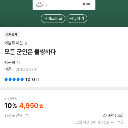
사이즈비교
공유하기
소득공제
이음희곡선
모든 군인은 불쌍하다
박근형
저
이음
2016.03.10.
10.0
1
5,500
원
10
4,950
YES포인트
270원 (5%)
5만원 이상 구매 시 2천원 추가 적립