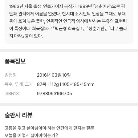
1963년 서울 출생. 연출가이자 극작가. 1999년 「청춘예찬」으로 평
단과 관객에게 이름을 알렸다. 현시대 소시민의 일상을 그대로 무대
위에 옮겨 놓은 듯한, 인위적인 연극적 양식에 반하는 특유의 표현력
이 특징이다. 희곡집으로 『박근형 희곡집 1』, 『청춘예찬』, 『너무 놀라
지 마라』 등이 있다.
품목정보
발행일
2016년 03월 10일
쪽수, 무게, 크기
87쪽 | 112g | 105*185*15mm
ISBN13
9788993166705
출판사 리뷰
고통을 겪고 살아남아야 하는 인간에게 던지는 질문
오늘을 어떻게 살아야 하는가?