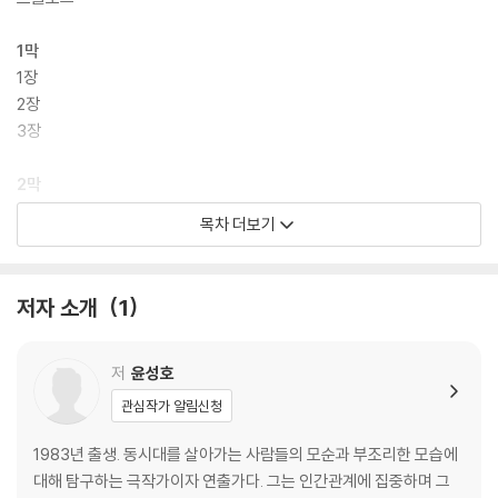
1막
1장
2장
3장
2막
1장
목차 더보기
2장
3장
저자 소개
1
3막
1장
저
윤성호
4막
관심작가 알림신청
1장
2장
1983년 출생. 동시대를 살아가는 사람들의 모순과 부조리한 모습에
3장
대해 탐구하는 극작가이자 연출가다. 그는 인간관계에 집중하며 그