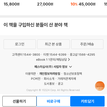
15,800
27,000
10
45,000
1
%
원
원
원
이 책을 구입하신 분들이 산 분야 책
로그인
최근 본 상품
주문/배송
고객센터 1544-3800
티켓 1544-6399
중고샵 1566-4295
eBook 1:1문의/채팅상담
예스이십사(주) 사업자 정보
이용약관
개인정보처리방침
청소년보호정책
PC버전
회사소개
거래처관계자께
도서홍보
광고
Copyright © YES24 Corp. All Rights Reserved.
MATOM9
선물하기
바로구매
카트담기