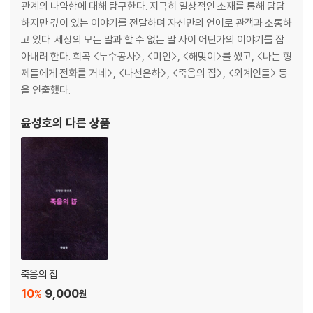
관계의 나약함에 대해 탐구한다. 지극히 일상적인 소재를 통해 담담
에필로그
하지만 깊이 있는 이야기를 전달하며 자신만의 언어로 관객과 소통하
고 있다. 세상의 모든 말과 할 수 없는 말 사이 어딘가의 이야기를 잡
아내려 한다. 희곡 <누수공사>, <미인>, <해맞이>를 썼고, <나는 형
제들에게 전화를 거네>, <나선은하>, <죽음의 집>, <외계인들> 등
을 연출했다.
윤성호
의 다른 상품
죽음의 집
10
9,000
%
원