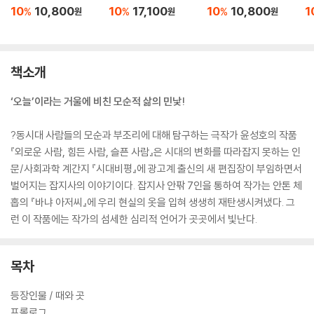
10
10,800
10
17,100
10
10,800
1
%
%
%
원
원
원
책소개
‘오늘’이라는 거울에 비친 모순적 삶의 민낯!
?동시대 사람들의 모순과 부조리에 대해 탐구하는 극작가 윤성호의 작품
『외로운 사람, 힘든 사람, 슬픈 사람』은 시대의 변화를 따라잡지 못하는 인
문/사회과학 계간지 『시대비평』에 광고계 출신의 새 편집장이 부임하면서
벌어지는 잡지사의 이야기이다. 잡지사 안팎 7인을 통하여 작가는 안톤 체
홉의 『바냐 아저씨』에 우리 현실의 옷을 입혀 생생히 재탄생시켜냈다. 그
런 이 작품에는 작가의 섬세한 심리적 언어가 곳곳에서 빛난다.
목차
등장인물 / 때와 곳
프롤로그