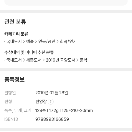
관련 분류
카테고리 분류
국내도서
예술
연극/공연
희곡/연기
수상내역 및 미디어 추천 분류
국내도서
세종도서
2019년 교양도서
문학
품목정보
발행일
2019년 02월 28일
판형
반양장
쪽수, 무게, 크기
128쪽 | 172g | 125*210*20mm
ISBN13
9788993166859