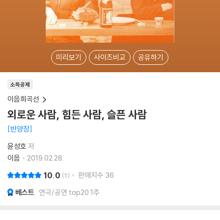
미리보기
사이즈비교
공유하기
소득공제
이음희곡선
외로운 사람, 힘든 사람, 슬픈 사람
반양장
윤성호
저
이음
2019.02.28.
10.0
판매지수
36
1
베스트
연극/공연 top20 1주