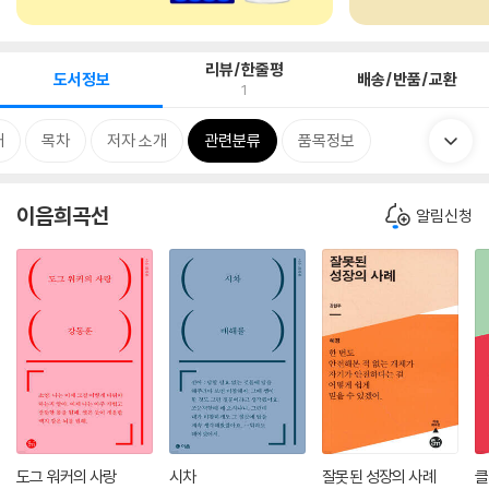
리뷰/한줄평
도서정보
배송/반품/교환
1
개
목차
저자 소개
관련분류
품목정보
이음희곡선
알림신청
도그 워커의 사랑
시차
잘못된 성장의 사례
클