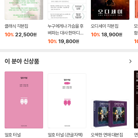
클래식 각본집
누구에게나 가슴을 후
오디세이 각본집
모
벼파는 대사 한마디가
함
10
22,500
10
18,900
%
%
원
원
있다
집
10
19,800
1
%
원
이 분야 신상품
일호 터널
일호 터널 (큰글자책)
오싹한 연애 대본집
연