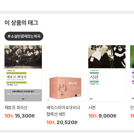
이 상품의 태그
#소설만큼재밌는희곡
체호프 희곡선
셰익스피어 4대 비극
시련
인
컬렉션 세트
10
15,300
10
9,000
1
%
%
원
원
10
20,520
%
원