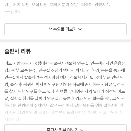
아는 거야. 나만. 오직 나만. 그게 기분이 정말... 째졌어. 망했지 뭐.
--- p.66
만약에 누가 지금 나를 삽으로 퍼서, 내 뿌리까지 조심히 꺼내서 표본으로
책 속으로 더보기
만든다면 (중략) 지금 나는, 왠지 잘못된 성장의 사례를 보여주는 표본이
될 것 같거든요.
--- p.85
출판사 리뷰
실험은 못하면 다시 하면 돼. 결과를 빨리 내려고만 하면 가설에 갇혀. 느려
어느 지방 소도시 국립대학 식물분자생물학 연구실. 연구책임자인 응용생
도 끝까지 정확하게 하는 게 더 중요해.
명과학부 교수 은주, 연구실 초창기 멤버인 박사과정 혜경, 논문을 통과해
--- p.103
연구실에서 탈출하려는 석사과정 예지, 식물학자가 될 꿈에 부푼 인턴 인
범, 출산 후 복귀한 박사후 연구원 지연은 식물에 존재하는 저항성 유전자
이렇게 바보가 한 명 더 들어왔네. 얼마나 갈지는 모르겠지만.
를 찾기 위한 연구를 하고 있다. 한여름 무더위로 지역 일대가 정전된 어느
--- p.104
날, 실험실 장비를 살피러 연구실에 들른 혜경과 인턴 활동을 앞두고 인사
하러 온 인범이 마주치면서 같은 공간에서 같은 목표를 위해 일하지만 각
사실 잡초는 강한 식물이 아니라 약한 식물이래요. 다른 식물하고 경쟁할
자 지닌 삶의 방식과 목표는 다른 멤버들의 이야기가 이어지고 부딪치기
수 없어서 더 어려운 환경에 도전하면서 사는 거래요. 대신 절대 도망치지
시작한다.
않는다고.
출판사 리뷰 더보기
--- p.110