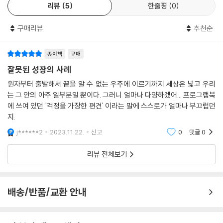
리뷰
5
한줄평
0
못해야 하는 식물이 산다. 이를 어떻게 보아야 할까. 실험이 실패한 것일
까? 그럼 어떻게 해야 할까. 실험을 다시 해야 할까? 가설을 수정하거나,
구매리뷰
추천순
조건을 바꾸면 될까? 그런데 이 질문들은 모두 ‘결과’를 전제로 한 틀에서
나온 것들이다. 이 틀에서 벗어나면 식물을, 살지 못하도록 설정한 환경에
종이책
구매
서 살아남으려 애쓴 식물을 볼 수 있다. 그리고 왜 살아남았는지 대신 어떻
게 살아남았는지 살필 수 있다. 가설은 지지될 수 있지만 마찬가지로 기각
잘못된 성장의 사례
될 수도 있음을, 그 결과는 각각의 사례일 뿐 성공이냐 실패냐로 가늠할 수
원자부터 출발해서 끝을 알 수 없는 우주에 이르기까지 세상은 넓고 우리
없음을 알 수 있다.
는 그 안의 아주 일부분일 뿐이다. 그러니 얼마나 다양하겠어... 프로그램북
에 쓰여 있던 '걱정을 가장한 편견' 이라는 말에 스스로가 얼마나 부끄럽던
모든 유전체 구조가 밝혀진 애기장대를 대상으로 한 실험도 결과를 예측하
지.
기 힘든데 삶은 오죽할까. 그런데 우리는 삶을 쉽게 짐작하고 예측하려 한
j******2
2023.11.22.
신고
0
댓글
0
다. 특히 ‘걱정을 가장한 편견’으로 타인의 삶을 쉽게 단정한다. 우리는 애
기장대의 모든 유전체를 분석할 정도로 식물을 잘 알고 있지만, 지구 어딘
리뷰 전체보기
가에는 아직 이름조차 모르는 식물이 많이 있다. 수를 가늠할 수 없는 그 식
물들까지 포함하면 이 세상에 존재하는 삶의 방식도 그만큼 다양해지는 셈
이다. 수많은 우연과 오류가 존재하는 삶에서 살아내기를 결코 포기하지
배송/반품/교환 안내
않는다면, 그 삶에 대해 우리는 그 무엇도 짐작하거나 확신할 수 없는 것 아
닐까. 하여 『잘못된 성장의 사례』는 누구도 예측할 수 없는 삶을 ‘걱정을 가