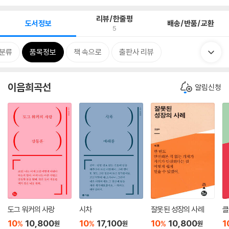
리뷰/한줄평
도서정보
배송/반품/교환
5
분류
품목정보
책 속으로
출판사 리뷰
이음희곡선
알림신청
도그 워커의 사랑
시차
잘못된 성장의 사례
클
10
10,800
10
17,100
10
10,800
1
%
%
%
원
원
원