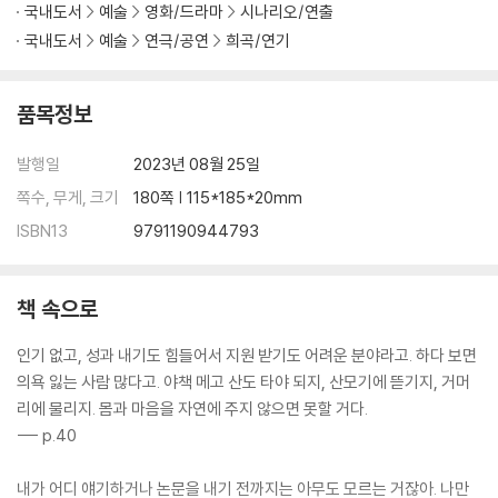
국내도서
예술
영화/드라마
시나리오/연출
국내도서
예술
연극/공연
희곡/연기
품목정보
발행일
2023년 08월 25일
쪽수, 무게, 크기
180쪽 | 115*185*20mm
ISBN13
9791190944793
책 속으로
인기 없고, 성과 내기도 힘들어서 지원 받기도 어려운 분야라고. 하다 보면
의욕 잃는 사람 많다고. 야책 메고 산도 타야 되지, 산모기에 뜯기지, 거머
리에 물리지. 몸과 마음을 자연에 주지 않으면 못할 거다.
--- p.40
내가 어디 얘기하거나 논문을 내기 전까지는 아무도 모르는 거잖아. 나만