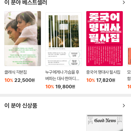
장한 편견’으로 단정하는 대신, 다양한 삶의 방식이 저마다 도달하게 될 어
이 분야 베스트셀러
딘가를 지지하는 마음을 보내자고 제안한다.
클래식 각본집
누구에게나 가슴을 후
중국어 명대사 필사집
모
벼파는 대사 한마디가
함
10
22,500
10
17,820
%
%
원
원
있다
집
10
19,800
1
%
원
이 분야 신상품