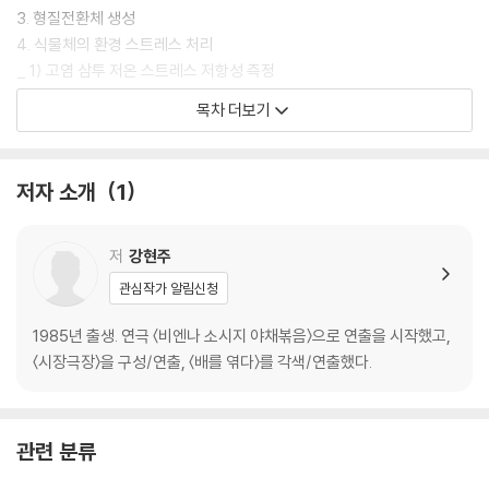
3. 형질전환체 생성
4. 식물체의 환경 스트레스 처리
_ 1) 고염 삼투 저온 스트레스 저항성 측정
_ 2) 환경 스트레스 관련 유전자 발현 조사 1
목차 더보기
_ 3) 환경 스트레스 관련 유전자 발현 조사 2
결과 및 고찰
저자 소개
1
저
강현주
관심작가 알림신청
1985년 출생. 연극 〈비엔나 소시지 야채볶음〉으로 연출을 시작했고,
〈시장극장〉을 구성/연출, 〈배를 엮다〉를 각색/연출했다.
관련 분류