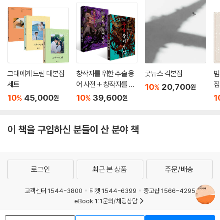
그대에게 드림 대본집
창작자를 위한 주술 용
굿뉴스 각본집
범
세트
어 사전 + 창작자를 위
집
10
20,700
%
원
한 판타지 용어 사전 세
10
45,000
10
39,600
1
%
%
원
원
트
이 책을 구입하신 분들이 산 분야 책
로그인
최근 본 상품
주문/배송
고객센터 1544-3800
티켓 1544-6399
중고샵 1566-4295
eBook 1:1문의/채팅상담
예스이십사(주) 사업자 정보