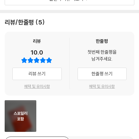
삶에 대해 확신할 수 있는 바가 있을까? 그렇다면 그 확신의 근거는 무엇일
까. 인류가 경험으로 쌓아온 긴 역사와 과학적으로 규명해낸 사실들, 그 사
내가 기억하는 할머니는 그게 거의 전부인데 나를 사랑해줬다는 감각은 남
실들을 바탕으로 합리적으로 추론하는 아직 밝혀지지 않은 가능성들이 우
리뷰/한줄평
5
아있어. 그런데 그건 정말 확실한 느낌이라서, 정말. 나중에 우리 애가 컸을
리가 삶을 확신하는 근거가 될 수 있을까. 그렇지만 현재까지 확인된 사실
때도 그런 감각은 기억했으면 좋겠어. 내가 사랑해줬다는 감각.
은 우리가 삶에 대해 확신할 수 없다는 사실뿐이다. 이는 우리가 적어도 아
--- p.120
직까지는 누구의 삶도 일반화할 수 없다는 것을 뜻한다. ‘마땅히 그렇게 되
리뷰
한줄평
어질’ 삶은 없다는 것이다. 그런데 우리는 곧잘 누군가의 삶을 성급히 일반
10.0
걔네가 살던 데서는 천적이 많았던 거지. 그래서 열심히 독을 만들었어. 천
첫번째 한줄평을
화하는 오류를 저지른다. 누군가가 처한 어떤 특정한 상황이나 환경을 두
남겨주세요.
적으로부터 자기를 보호해야 되니까. (중략) 여긴 천적이 없어. 그냥 맘 편
고 그의 삶이 어떠할 것인지 ‘걱정을 가장한 편견’으로 단정한다.
하게 살면 되거든? 근데 그게 안 돼. 왜? 씨앗이 기억하는 거야.
리뷰 쓰기
한줄평 쓰기
--- p.127
『잘못된 성장의 사례』는 식물의 저항성 유전자를 연구하는 한 지방 소도시
국립대학의 식물분자생물학 연구실을 무대로 누군가의 삶을 쉽게 단정하
혜택 및 유의사항
혜택 및 유의사항
사람은 사람이 키우잖아. 어떻게든 분류하지 않고는 못 배기는 게 인간의
는 ‘걱정을 가장한 편견’의 의미를 되묻는다. 연구실에서 실험 재료로 사용
습성인데. 다양하게 살 수도 없고 또 그 꼴을 못 보지.
하는 애기장대는 6주 만에 성장 결과를 확인할 수 있고, 유전자 조작도 쉬
--- p.142
운데다 총 2만 7,000개인 유전체가 완전하게 밝혀진, 식물 과학 연구에서
스포일러
대표적으로 활용되는 모델 식물이다. 이 연구실에서도 애기장대를 대상으
포함
로 다양한 실험을 진행한다.
그런데 실험 결과가 가설을 지지하지 않는다. 설정한 환경대로라면 살지