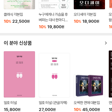
클래식 각본집
누구에게나 가슴을 후
오디세이 각본집
모
벼파는 대사 한마디가
함
10
22,500
10
18,900
%
%
원
원
있다
집
10
19,800
1
%
원
이 분야 신상품
일호 터널
일호 터널 (큰글자책)
오싹한 연애 대본집
연
15,800
27,000
10
45,000
1
%
원
원
원