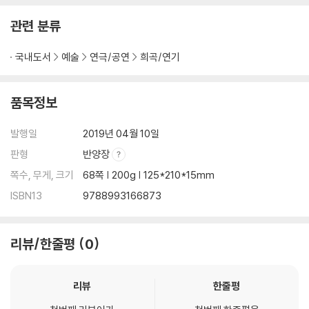
관련 분류
국내도서
예술
연극/공연
희곡/연기
품목정보
발행일
2019년 04월 10일
판형
반양장
쪽수, 무게, 크기
68쪽 | 200g | 125*210*15mm
ISBN13
9788993166873
리뷰/한줄평
0
리뷰
한줄평