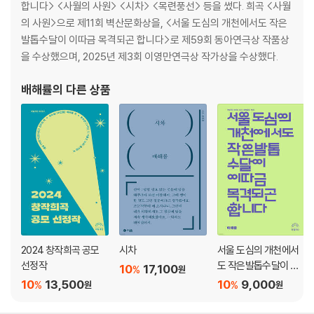
합니다> <사월의 사원> <시차> <목련풍선> 등을 썼다. 희곡 <사월
의 사원>으로 제11회 벽산문화상을, <서울 도심의 개천에서도 작은
발톱수달이 이따금 목격되곤 합니다>로 제59회 동아연극상 작품상
을 수상했으며, 2025년 제3회 이영만연극상 작가상을 수상했다.
배해률
의 다른 상품
2024 창작희곡 공모
시차
서울 도심의 개천에서
선정작
도 작은발톱수달이 이
10
17,100
%
원
따금 목격되곤 합니다
10
13,500
10
9,000
%
%
원
원