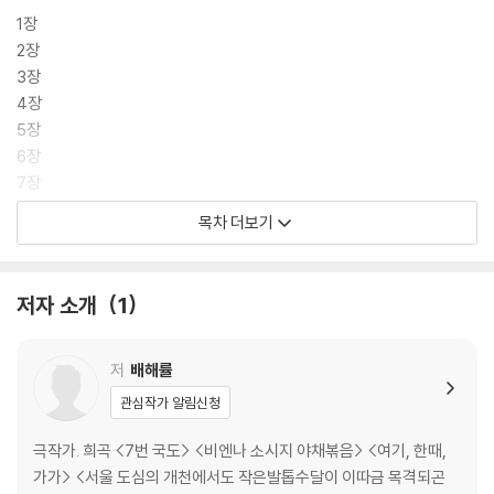
1장
2장
3장
4장
5장
6장
7장
8장
목차 더보기
9장
10장
11장
저자 소개
1
저
배해률
관심작가 알림신청
극작가. 희곡 <7번 국도> <비엔나 소시지 야채볶음> <여기, 한때,
가가> <서울 도심의 개천에서도 작은발톱수달이 이따금 목격되곤