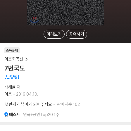
미리보기
공유하기
소득공제
이음희곡선
7번국도
반양장
배해률
저
이음
2019.04.10.
첫번째 리뷰어가 되어주세요
판매지수
102
베스트
연극/공연 top20 1주