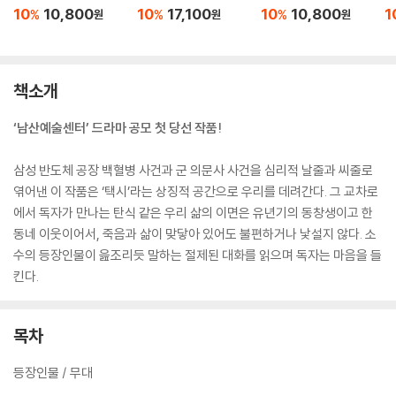
10
10,800
10
17,100
10
10,800
1
%
%
%
원
원
원
책소개
‘남산예술센터’ 드라마 공모 첫 당선 작품!
삼성 반도체 공장 백혈병 사건과 군 의문사 사건을 심리적 날줄과 씨줄로
엮어낸 이 작품은 ‘택시’라는 상징적 공간으로 우리를 데려간다. 그 교차로
에서 독자가 만나는 탄식 같은 우리 삶의 이면은 유년기의 동창생이고 한
동네 이웃이어서, 죽음과 삶이 맞닿아 있어도 불편하거나 낯설지 않다. 소
수의 등장인물이 읊조리듯 말하는 절제된 대화를 읽으며 독자는 마음을 들
킨다.
목차
등장인물 / 무대