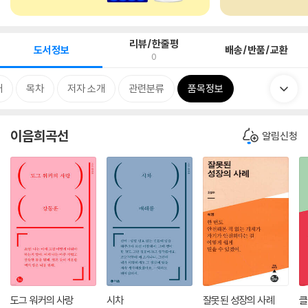
리뷰/한줄평
도서정보
배송/반품/교환
0
개
목차
저자 소개
관련분류
품목정보
이음희곡선
알림신청
도그 워커의 사랑
시차
잘못된 성장의 사례
클