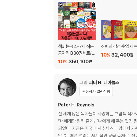
책읽는곰 4-7세 작은
소피의 감정 수업 세
곰자리 B 30권세트/상
10
32,400
%
원
품권1.5만
10
350,100
%
원
그림
피터 H. 레이놀즈
관심작가 알림신청
Peter H. Reynols
전 세계 많은 독자들이 사랑하는 그림책 작가이자 
『너에게만 알려 줄게』 『나에게 해 주는 멋진 
되었다. 지금은 미국 메사추세츠 데덤에서 가족과 함께 살며, 아이들을 위한 다양한 워크숍을 진행하고 있다.그의 그림책 『점』으로 시작된 ’인터내셔날 닷 데이(국제 점의
날)’는 매년 열리는 세계적인 교육 축제로, 전