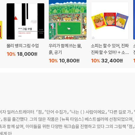
트
몰리 뱅의 그림 수업
우리가 함께 쓰는 물,
소피는 할 수 있어, 진짜
흙, 공기
진짜 할 수 있어! + 소
10
18,000
%
원
피가 화나면 정말 정말
10
10,800
10
32,400
%
%
원
원
화나면 + 소피가 속상
하면, 너무너무 속상하
면
일러스트레이터. 『점』 『단어 수집가』 『나는 ( ) 사람이에요』 『다른 길로 가』 
말』 등을 출간했다. 그의 많은 작품은 [뉴욕 타임스] 베스트셀러에 선정되었으며,
 세계 아