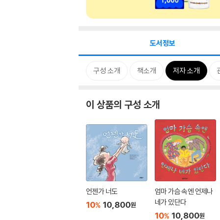
도서정보
구성 소개
책소개
저자 소개
이 상품의 구성 소개
언젠가 너도
엄마 가슴 속엔 언제나
네가 있단다
10
10,800
%
원
10
10,800
%
원