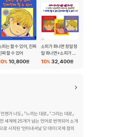
소피는 할 수 있어, 진짜
소피가 화나면 정말 정
소피가 속상하면, 너무
진짜 할 수 있어
말 화나면+소피가 속
너무 속상하면
상하면 너무너무 속상
10
10,800
10
32,400
10
10,800
%
%
%
원
원
원
하면+소피는 할 수 있
어, 진짜진짜 할 수 있어
3권세트
『언젠가 너도』 『느끼는 대로』 『그리는 대로』
 전 세계에 25개가 넘는 언어로 번역되어 소개