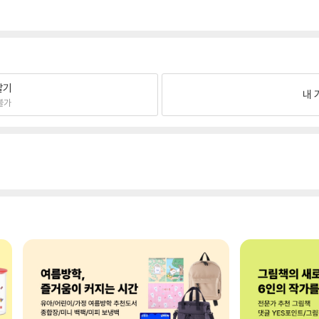
팔기
내 
불가