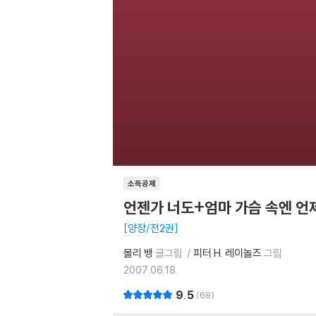
소득공제
언젠가 너도+엄마 가슴 속엔 언
양장/전2권
몰리 뱅
글그림
피터 H. 레이놀즈
그림
2007.06.18.
9.5
68