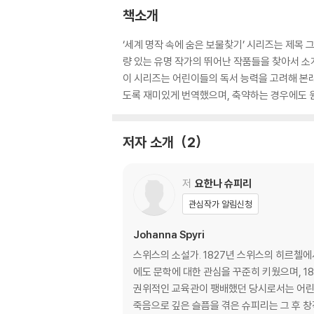
책소개
‘세계 명작 속에 숨은 보물찾기’ 시리즈는 제목 그
량 있는 유명 작가의 뛰어난 작품들을 찾아서 소
이 시리즈는 어린이들의 독서 능력을 고려해 본래
도록 재미있게 번역했으며, 축약하는 경우에도 원
저자 소개
2
저
요한나 슈피리
관심작가 알림신청
Johanna Spyri
스위스의 소설가. 1827년 스위스의 히르첼에
에도 문학에 대한 관심을 꾸준히 키웠으며, 18
권위적인 교육관이 팽배했던 당시로서는 어린이
죽음으로 깊은 슬픔을 겪은 슈피리는 그 후 창