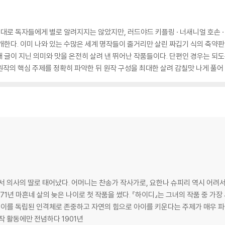
대로 독자들에게 별로 알려지지는 않았지만, 러드야드 키플링 · 너새니얼 호손 · 존
개한다. 이미 나와 있는 수많은 세계 명작들이 줄거리만 살린 짜깁기 식의 축
 글이 지닌 의미와 맛을 온전히 살려 낸 뛰어난 작품들이다. 단편인 경우는 되도
작의 핵심 주제를 정확히 파악한 뒤 원작 구성을 최대한 살려 감칠맛 나게 풀어
서 의사의 딸로 태어났다. 어머니는 찬송가 작사가로, 요한나 슈피리 역시 어려서부
71년 마흔네 살의 늦은 나이로 첫 작품을 썼다. 『하이디』는 그녀의 작품 중 가장
를 독립된 인격체로 존중하고 자연의 힘으로 아이를 키운다는 주제가 매우 파적
작 활동에만 전념하다 1901년