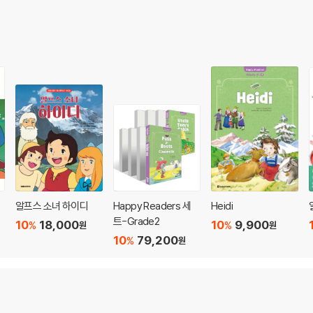
필
알프스 소녀 하이디
Happy Readers 세
Heidi
트-Grade2
10
18,000
10
9,900
%
%
원
원
10
79,200
%
원