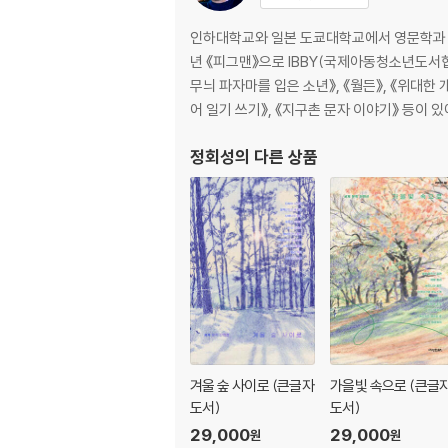
인하대학교와 일본 도쿄대학교에서 영문학과 
년 《피그맨》으로 IBBY(국제아동청소년도서협의회
무늬 파자마를 입은 소년》, 《월든》, 《위대한 개
어 일기 쓰기》, 《지구촌 문자 이야기》 등이 있
정회성
의 다른 상품
겨울 숲 사이로 (큰글자
가을빛 속으로 (큰글
도서)
도서)
29,000
29,000
원
원