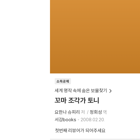
소득공제
세계 명작 속에 숨은 보물찾기
꼬마 조각가 토니
요한나 슈피리
저
정회성
역
서강books
2008.02.20.
첫번째 리뷰어가 되어주세요