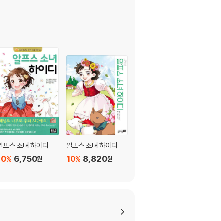
알프스 소녀 하이디
알프스 소녀 하이디
Heidi 하이디
10
6,750
10
8,820
10
6,750
%
%
%
원
원
원