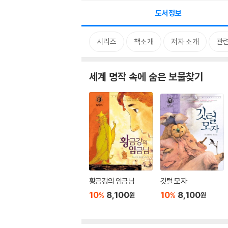
도서정보
시리즈
책소개
저자 소개
관
세계 명작 속에 숨은 보물찾기
황금강의 임금님
깃털 모자
10
8,100
10
8,100
%
%
원
원