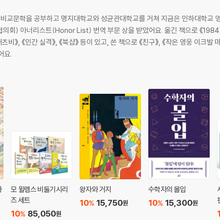
비교문학을 공부하고 명지대학교와 성균관대학교를 거쳐 지금은 인하대학교 영문
) 아너리스트(Honor List) 번역 부문 상을 받았어요. 옮긴 책으로 《1984》
츠비》, 《인간 실격》, 《북샵》 등이 있고, 쓴 책으로 《친구》, 《작은 영웅 이크발 
어요.
자
모 윌렘스 비둘기시리
왕자와 거지
수학자의 몰입
즈 세트
10
15,750
10
15,300
%
%
원
원
10
85,050
%
원