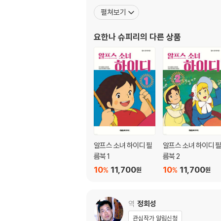
펼쳐보기
요한나 슈피리
의 다른 상품
알프스 소녀 하이디 필
알프스 소녀 하이디 
름북 1
름북 2
10
11,700
10
11,700
%
%
원
원
역
정회성
관심작가 알림신청