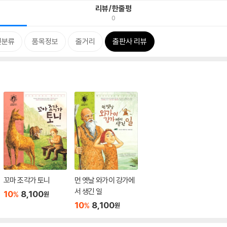
리뷰/한줄평
0
련분류
품목정보
줄거리
출판사 리뷰
꼬마 조각가 토니
먼 옛날 와가이 강가에
서 생긴 일
10
8,100
%
원
10
8,100
%
원