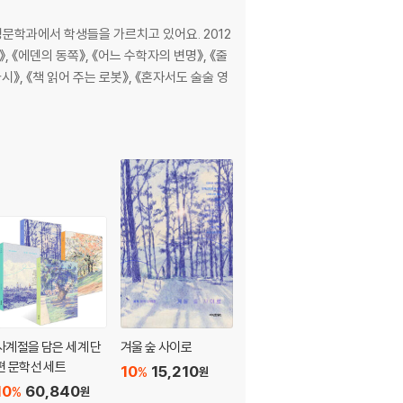
학과에서 학생들을 가르치고 있어요. 2012
, 《에덴의 동쪽》, 《어느 수학자의 변명》, 《줄
마시》, 《책 읽어 주는 로봇》, 《혼자서도 술술 영
사계절을 담은 세계 단
겨울 숲 사이로
프랑켄슈타인
편 문학선 세트
10
15,210
10
7,650
%
%
원
원
10
60,840
%
원