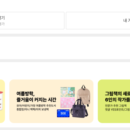
팔기
내 
불가