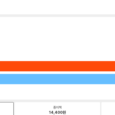
종이책
14,400
원