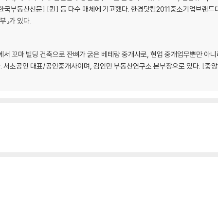
[한국부동산신문] [퀸] 등 다수 매체에 기고했다. 한경닷컴2011중소기업브랜드
』가 있다.
장에서 꼬마 빌딩 건축으로 잔뼈가 굵은 베테랑 중개사로, 현업 중개업무뿐만 아니
. 서초공인 대표/공인중개사이며, 김인만 부동산연구소 본부장으로 있다. [중
떤 부부의 이야기
준다