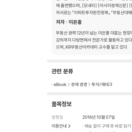
전용면적과 공급면적, 제대로 알자
에 출연했으며, [모네타] [아시아경제신문] 
수익률과 공실률, 정확히 알고 이해하자
저서로는 『아파트투자완전정복』 『부동산대해부
일조권과 사선제한이란 어떤 것을 말하는가?
저자 : 이은홍
건축선이란 무엇이고 어떻게 활용하는가?
공지란 무엇이고 어떻게 활용하는가?
부동산 경력 12년이 넘는 이은홍 대표는 현
공개공지란 무엇이고 어떻게 활용하는가?
강의까지 다방면에서 전문가로 활동하고 있다
베란다와 발코니, 그리고 테라스란 무엇인가?
으며, KR부동산아카데미 교수를 맡고 있다.
위반건축물이란 무엇을 말하는가?
주차장법 역시 꼭 파악하고 있어야 한다
꼬마 빌딩에서 발생하는 여러 세금들
관련 분류
부가가치세란 무엇이고 어떻게 활용하는가?
포괄양수도 계약, 어떻게 활용할 것인가?
eBook
경제 경영
투자/재테크
사업자의 종류에는 어떤 것들이 있는가?
권리금이란 무엇이고 어떻게 처리하는가?
행복 투자를 위한 코칭 1_자녀교육에 올인한 어
품목정보
Part 3 꼬마 빌딩, 잘 구입하는 노하우를 알려
발행일
2016년 10월 07일
이용안내
배송 없이 구매 후 바로 읽기
돈 되는 꼬마 빌딩의 3가지 조건