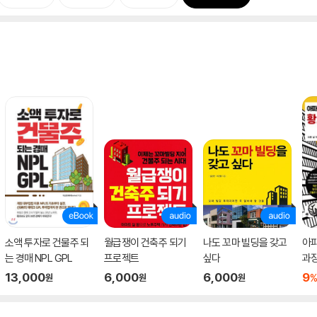
소액 투자로 건물주 되
월급쟁이 건축주 되기
나도 꼬마 빌딩을 갖고
아
는 경매 NPL GPL
프로젝트
싶다
과장
건
13,000
6,000
6,000
9
원
원
원