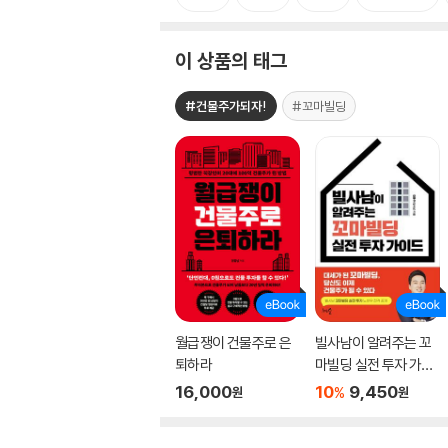
이 상품의 태그
#건물주가되자!
#꼬마빌딩
월급쟁이 건물주로 은
빌사남이 알려주는 꼬
퇴하라
마빌딩 실전 투자 가이
드
16,000
10
9,450
%
원
원