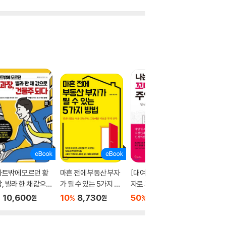
파트밖에 모르던 황
마흔 전에 부동산 부자
[대여] 나는 다가구투
[대여] 
, 빌라 한 채 값으로
가 될 수 있는 5가지 방
자로 꼬마빌딩 4채의
로 시작해
물주 되다
법
주인이 되었다
가 되었
10,600
10
8,730
50
4,800
50
4
%
%
%
%
원
원
원