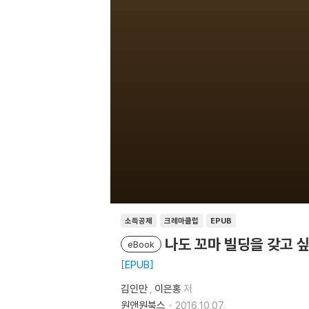
소득공제
크레마클럽
EPUB
나도 꼬마 빌딩을 갖고 
eBook
EPUB
김인만
,
이은홍
저
원앤원북스
2016.10.07.