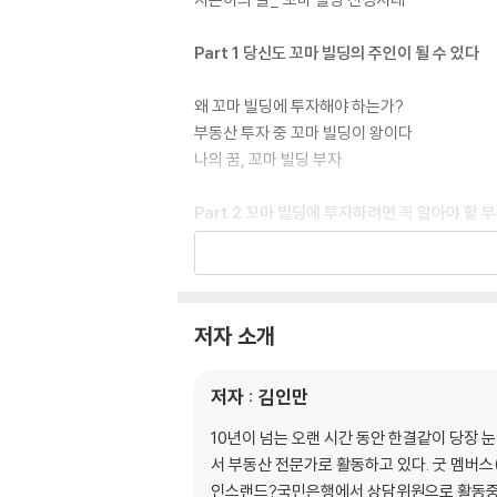
Part 1 당신도 꼬마 빌딩의 주인이 될 수 있다
왜 꼬마 빌딩에 투자해야 하는가?
부동산 투자 중 꼬마 빌딩이 왕이다
나의 꿈, 꼬마 빌딩 부자
Part 2 꼬마 빌딩에 투자하려면 꼭 알아야 할 
건축물의 종류부터 파악하자
꼬마 빌딩이란 무엇인가?
연면적, 건폐율, 용적률, 그리고 대지지분이란 
저자 소개
공적장부란 무엇인가?
등기부등본, 보는 법을 익히자
저자 : 김인만
건축물대장, 어떻게 볼 것인가?
토지이용계획, 꼭 열람해야 한다
10년이 넘는 오랜 시간 동안 한결같이 당장 
용도지역, 용도지구, 용도구역을 정확히 구별하
서 부동산 전문가로 활동하고 있다. 굿 멤버
지구단위계획, 명확히 파악하자
인스랜드?국민은행에서 상담위원으로 활동중이며,