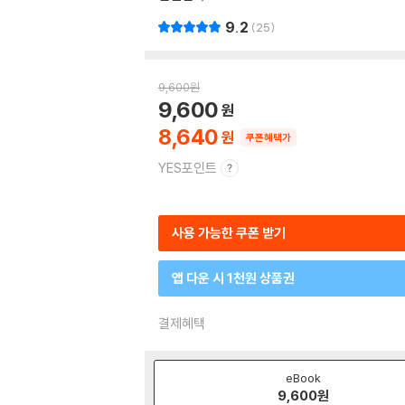
9.2
25
9,600
원
9,600
8,640
쿠폰혜택가
YES포인트
사용 가능한 쿠폰 받기
앱 다운 시 1천원 상품권
결제혜택
eBook
9,600
원