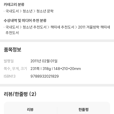
8월 14일, 연우ㆍ김민숙 선생
카테고리 분류
8월23일, 동우ㆍ아버지
국내도서
청소년
청소년 문학
작가의 말
수상내역 및 미디어 추천 분류
국내도서
청소년 추천도서
책따세 추천도서
2011 겨울방학 책따세
추천도서
품목정보
발행일
2011년 02월 01일
쪽수, 무게, 크기
231쪽 | 318g | 148*210*20mm
ISBN13
9788932021829
리뷰/한줄평
2
리뷰
한줄평