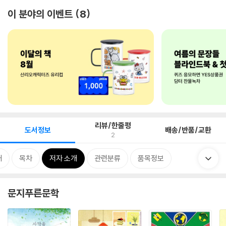
이 분야의 이벤트
8
리뷰/한줄평
도서정보
배송/반품/교환
2
개
목차
저자 소개
관련분류
품목정보
문지푸른문학