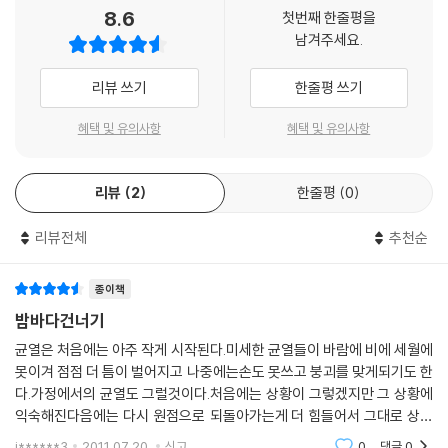
8.6
첫번째 한줄평을
남겨주세요.
리뷰 쓰기
한줄평 쓰기
혜택 및 유의사항
혜택 및 유의사항
리뷰
2
한줄평
0
리뷰전체
추천순
종이책
밤바다건너기
균열은 처음에는 아주 작게 시작된다.미세한 균열들이 바람에 비에 세월에
못이겨 점점 더 틈이 벌어지고 나중에는손도 못쓰고 붕괴를 맞게되기도 한
다.가정에서의 균열도 그럴것이다.처음에는 상황이 그렇겠지만 그 상황에
익숙해진다음에는 다시 원점으로 되돌아가는게 더 힘들어서 그대로 상황
에 몸을 맞추기도 할 것이다.고3수험생 연우에게는 이 지긋지긋한 가난과
j******3
2011.07.20.
신고
0
댓글
0