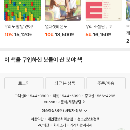
우리도 할 말 있어!
열다섯의 온도
우리 소설 탐구 2
오
게
10
15,120
10
13,500
5
16,150
%
%
%
원
원
원
2
이 책을 구입하신 분들이 산 분야 책
로그인
최근 본 상품
주문/배송
고객센터 1544-3800
티켓 1544-6399
중고샵 1566-4295
eBook 1:1문의/채팅상담
예스이십사(주) 사업자 정보
이용약관
개인정보처리방침
청소년보호정책
PC버전
회사소개
거래처관계자께