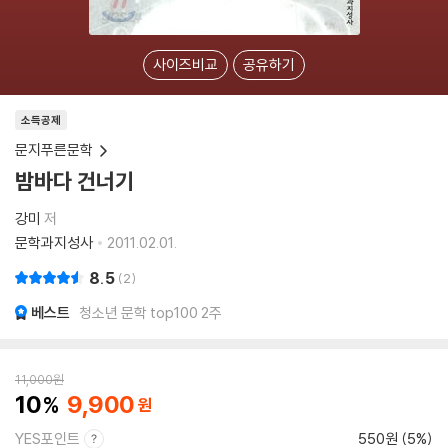
사이즈비교
공유하기
소득공제
문지푸른문학
밤바다 건너기
강미
저
문학과지성사
2011.02.01.
8.5
2
베스트
청소년 문학 top100 2주
11,000
원
10
9,900
YES포인트
550원 (5%)