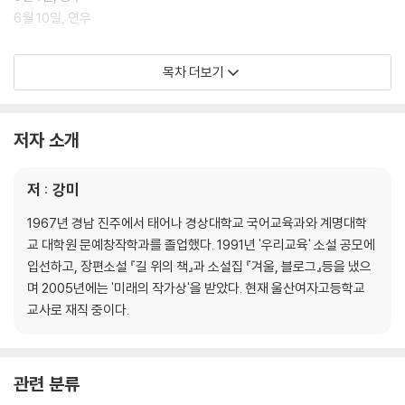
6월 10일, 연우
제2부 밤바다
목차 더보기
7월 4일, 어머니 명옥 씨
같은 날, 아버지 종술 씨
저자 소개
같은 날, 연우
같은 날, 동우
저 : 강미
같은 날, 어머니 명옥 씨
같은 날, 아버지 종술 씨
1967년 경남 진주에서 태어나 경상대학교 국어교육과와 계명대학
같은 날, 창미
교 대학원 문예창작학과를 졸업했다. 1991년 '우리교육' 소설 공모에
입선하고, 장편소설 『길 위의 책』과 소설집 『겨울, 블로그』등을 냈으
제3부 바다 위의 길
며 2005년에는 '미래의 작가상'을 받았다. 현재 울산여자고등학교
교사로 재직 중이다.
7월 22일, 연우ㆍ동세오빠
7월 26일, 동우ㆍ최혜진 선생
8월 1일, 연우ㆍ어머니
관련 분류
8월 8일, 동우ㆍ창미