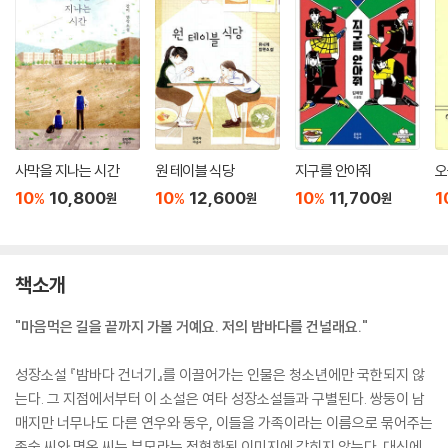
사막을 지나는 시간
원 테이블 식당
지구를 안아줘
오
10
10,800
10
12,600
10
11,700
1
%
%
%
원
원
원
책소개
"마음먹은 길을 끝까지 가볼 거예요. 저의 밤바다를 건널래요."
성장소설 『밤바다 건너기』를 이끌어가는 인물은 청소년에만 국한되지 않
는다. 그 지점에서부터 이 소설은 여타 성장소설들과 구별된다. 쌍둥이 남
매지만 너무나도 다른 연우와 동우, 이들을 가족이라는 이름으로 묶어주는
종술 씨와 명옥 씨는 부모라는 정형화된 이미지에 갇히지 않는다. 대신에