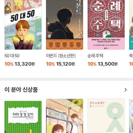
50 대 50
아몬드 (청소년판)
순례 주택
죽
10
13,320
10
15,120
10
13,500
1
%
%
%
원
원
원
이 분야 신상품