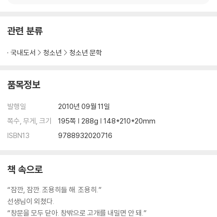
관련 분류
국내도서
청소년
청소년 문학
품목정보
발행일
2010년 09월 11일
쪽수, 무게, 크기
195쪽 | 288g | 148*210*20mm
ISBN13
9788932020716
책 속으로
“잠깐, 잠깐. 조용히들 해. 조용히.”
선생님이 외쳤다.
“창문을 모두 닫아. 창밖으로 고개를 내밀면 안 돼.”