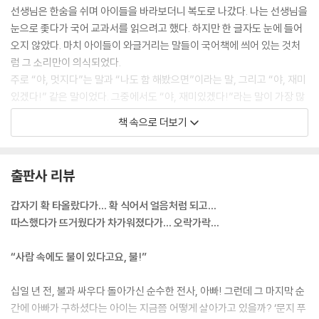
선생님은 한숨을 쉬며 아이들을 바라보더니 복도로 나갔다. 나는 선생님을
눈으로 좇다가 국어 교과서를 읽으려고 했다. 하지만 한 글자도 눈에 들어
오지 않았다. 마치 아이들이 와글거리는 말들이 국어책에 씌어 있는 것처
럼 그 소리만이 의식되었다.
주로 “야, 멋지다”는 말과 “나도 함 해봤으면”이라는 말, 그리고 “야, 재미
있겠다!” 같은 말이었다. 그중에서도 “야, 재미있겠다!”라는 말이 가장 많
았다. 어떤 때는 감동적인 묘기라도 보는 양 한꺼번에 “우아!” 하고 외쳤
책 속으로 더보기
다.
나는 화가 나려고 했다.
미친놈들. 불이 났는데 재미라고?
출판사 리뷰
그렇지만…… 나도 그렇게 말하지 않았을까? 아빠가 화재를 진압하다가
순직하지 않았다면. --- pp.11-12
갑자기 확 타올랐다가… 확 식어서 얼음처럼 되고…
따스했다가 뜨거웠다가 차가워졌다가… 오락가락…
아빠가 탈출하려고 애쓴다. 뜨거운 연기 때문에 방향을 가늠하기 어렵다.
폭발의 충격으로 헬멧이 날아가버려 불을 켤 수가 없다. 소방 호스를 찾아
“사람 속에도 불이 있다고요, 불!”
바닥을 더듬으며 움직인다. 그러다가 그 애를 발견한다. 그 애는 천 더미 틈
에 꼭 끼인 채 늘어져 있다. 아빠가 그 애를 안아 올린다. 아이는 살아 있다.
십일 년 전, 불과 싸우다 돌아가신 순수한 전사, 아빠! 그런데 그 마지막 순
간에 아빠가 구하셨다는 아이는 지금쯤 어떻게 살아가고 있을까? ‘문지 푸
아빠는 필사적으로 입구를 찾아 움직인다. 그때 콘크리트 기둥 하나가 무