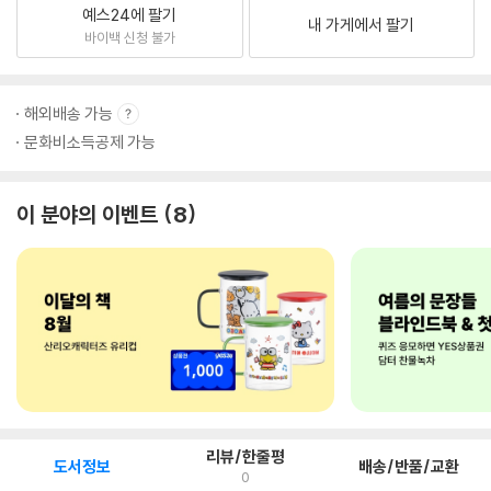
예스24에 팔기
내 가게에서 팔기
바이백 신청 불가
해외배송 가능
문화비소득공제 가능
이 분야의 이벤트
8
리뷰/한줄평
도서정보
배송/반품/교환
0