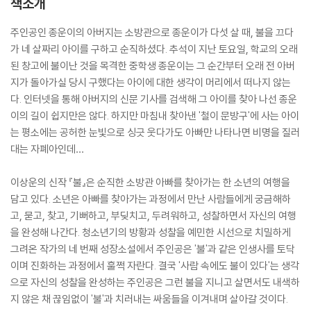
책소개
주인공인 종운이의 아버지는 소방관으로 종운이가 다섯 살 때, 불을 끄다
가 네 살짜리 아이를 구하고 순직하셨다. 추석이 지난 토요일, 학교의 오래
된 창고에 불이난 것을 목격한 중학생 종운이는 그 순간부터 오래 전 아버
지가 돌아가실 당시 구했다는 아이에 대한 생각이 머리에서 떠나지 않는
다. 인터넷을 통해 아버지의 신문 기사를 검색해 그 아이를 찾아 나선 종운
이의 길이 쉽지만은 않다. 하지만 마침내 찾아낸 '철이 문방구'에 사는 아이
는 평소에는 공허한 눈빛으로 싱긋 웃다가도 아빠만 나타나면 비명을 질러
대는 자폐아인데…
이상운의 신작 『불』은 순직한 소방관 아빠를 찾아가는 한 소년의 여행을
담고 있다. 소년은 아빠를 찾아가는 과정에서 만난 사람들에게 궁금해하
고, 묻고, 찾고, 기뻐하고, 부딪치고, 두려워하고, 성찰하면서 자신의 여행
을 완성해 나간다. 청소년기의 방황과 성찰을 예민한 시선으로 치밀하게
그려온 작가의 네 번째 성장소설에서 주인공은 '불'과 같은 인생사를 토닥
이며 진화하는 과정에서 훌쩍 자란다. 결국 '사람 속에도 불이 있다'는 생각
으로 자신의 성찰을 완성하는 주인공은 그런 불을 지니고 살면서도 내색하
지 않은 채 끊임없이 '불'과 치러내는 싸움들을 이겨내며 살아갈 것이다.