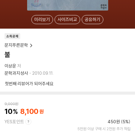
미리보기
사이즈비교
공유하기
소득공제
문지푸른문학
불
이상운
저
문학과지성사
2010.09.11.
첫번째 리뷰어가 되어주세요
9,000
원
10
8,100
YES포인트
450원 (5%)
5만원 이상 구매 시 2천원 추가 적립