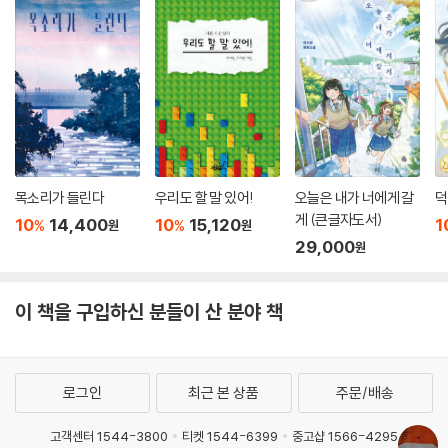
는 생각밖에 없었겠지?
『불』은 이상운 작가의 네번째 성장소설이다. 『내 마음의 태풍』 『중학생 여
그러나 시멘트 기둥이 쓰러진다. 아빠가 거기에 깔린다. 아빠의 인생은 거
러분』 『바람이 불어, 내가 원치 않아도』 등을 통해 흔치 않은 청소년기의
기서 정지된다. 아빠의 시간도 거기서 정지된다. 성난 불과의 싸움도 정지
방황과 성찰을 치밀하게 그려온 작가는 이번에는 보다 근원적이고 사회성
된다. 오직 그 애의 시간만이 이어진다.
짙은 질문을 던져놓는다. 아빠의 숭고한 죽음과 그를 공통분모로 하는 세
내가 그 애를 찾아냈다. 아빠의 죽음이 꽃을 피운 걸 확인하고 싶어서. 그런
사람(엄마-나-그 아이)의 현재의 삶을 목도하는 ‘나’의 성찰 과정은 마치
데 그 애는 정상이 아니다. 처음 보는 나에게 맑게 웃으며 인사했지만, 그
‘불[火]’과 같은 인생사를 토닥이고 진화(鎭火)하는 성장의 이야기이기도
애는 내 눈을 보고 있지 않았다.
하다. 그리하여 “사람 속에도 불이 있다”는 생각은 그런 ‘불’을 지니고 살면
다른 사람과 똑바로 눈을 맞추지 못하는 애. 자기 속에만 갇혀 있는 애. 그
서도 내색하지 않은 채 끊임없이 ‘불’과 치러내는 싸움들을 이겨내고 있는
목소리가 들린다
우리도 할 말 있어!
오늘은 내가 너에게 갈
덕
애도 외로움을 느낄까? 다른 사람과 눈빛을 나눌 수 없는 그 애도 외로움을
사람들의 삶을 향해 나아간다.
게 (큰글자도서)
10
14,400
10
15,120
1
%
%
원
원
알까? 쓸쓸함을 알까? 자신이 누구인지 알까? --- pp.143-144
29,000
원
작가는 실제로 어느 가을 오후에 화재를 진압하고 돌아온 소방관을 우연히
“왜 아빠와 결혼했느냐고 했지?
목격한 후 이 소설을 구상하게 되었다고 고백한다. 흠뻑 젖은 옷차림에 땀
갑자기 엄마가 입을 열었다. 엄마는 내 반응은 기다리지 않고 말을 이어갔
이 책을 구입하신 분들이 산 분야 책
으로 번들거리는 얼굴로 파란 하늘을 쳐다보고 있던 그 소방관은 “노곤한
다.
얼굴을 조금 쳐들고 파란 하늘을 보고 있었는데, 그 얼굴이 무척이나 평화
“결혼하기 전이었는데, 네 아빠가 근무하는 소방서를 찾아간 적이 있어. 예
롭고 편해 보였”(「작가의 말」)단다. 그리고 그 풍경은 작가의 마음“속 깊숙
고 없이 그냥 갔지. 놀라게 해주려고. 가끔 그랬어. 그러면 본인도 좋아했
이 자리 잡았고, 이 소설 『불』로 자라났다.”
로그인
최근 본 상품
주문/배송
고, 동료 소방관들도 참 잘해주었거든. 그런데 그날은 마침 아빠가 화? 진
압을 하고 막 돌아온 뒤였어. 저녁이었는데, 정말 지친 모습이더구나. 그을
“네가 어느 정도 이해할지 모르겠지만, 사람들이 싸우는 건 뭔가를 얻기 위
고객센터 1544-3800
티켓 1544-6399
중고샵 1566-4295
음이 묻은 번들거리는 지친 얼굴로 환하게 웃었지. 그런데 정말 아름다워