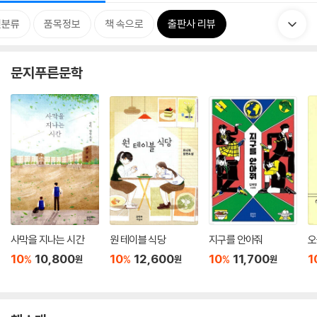
련분류
품목정보
책 속으로
출판사 리뷰
문지푸른문학
사막을 지나는 시간
원 테이블 식당
지구를 안아줘
오
10
10,800
10
12,600
10
11,700
1
%
%
%
원
원
원