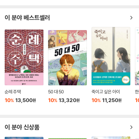
로 묻는데, 순간 내 가슴이 철렁했다. 한참 뒤늦은 그제야, 그 애가 바로 아
과 대면해가는 ‘나’가 ‘그 아이’를 찾아가는 여정은 ‘나와 엄마의 상처’ 깊숙
빠가 구한 애일 거라는 느낌이 들었기 때문이다.
한 부분을 눈으로 확인해가는 과정이면서, 어쩌면 다른 사람을 통해 지속
이 분야 베스트셀러
쿵덕쿵덕 심장이 속도를 높였다. 순식간에 생각도 감정도 복잡해졌다. 내
되고 있을 ‘아빠의 현재’를 불러내는 과정이기도 하다. 그러나 막상 대면하
머리와 가슴이 내 생각과 감정을 서로서로 부정하려고 애쓰기 시작했다.
게 된 ‘그 아이’는 자폐(自閉)의 상태이고, 그들 가족 간의 오래된 불화는
나는 앞서 머릿속으로 되풀이한 생각을 다시 끄집어내 다른 쪽으로 결론을
‘나’의 내면을 혼란스럽게 만든다.
내려고 애썼다. --- p.115
아빠가 그 애를 보면 어떤 마음일까? 그 애의 부모에 대해서는 또 어떤 마
나는 화재 진압복을 입고, 헬멧을 쓰고, 호스를 꼭 쥐고 괴물로 변한 시뻘건
음일까? 나처럼 실망하고 화를 내실까? 엄마 말대로 아빠가 순수한 전사
불을 향해 나아가는 소방관 아저씨를 상상했다.
라면, 자신이 불과 싸우며 구해낸 그 애가 이렇게 한참 자라 있는 걸 보면
아저씨는 무섭고 외롭다. 여기저기 동료 소방관들이 있지만, 그래도 무섭
무조건 기뻐하지 않을까? 그렇기를 나는 빌었다. 하지만 반드시 그럴 거라
고 외롭다. 아저씨가 자신을 외롭고 무섭게 한 성난 불을 죽이기 위해 차가
고 믿을 수는 없었다. --- p.176
운 물을 뿌린다. 아저씨는 괴물과 싸우는 의로운 전사다.
아빠도 전사였다. 의로운 전사. 엄마 말로는 숭고한 전사.
순례 주택
50 대 50
죽이고 싶은 아이
한
“순수한 전쟁을 치르고 온 사람……
아빠가 동료들과 함께 건물 안으로 진입한다. 그리고 불 폭풍에 날려 정신
10
13,500
10
13,320
10
11,250
1
%
%
%
원
원
원
순수한 투쟁에서 이기고 돌아온 순수한 남자……
을 잃는다. 아빠는 홀로다. 어디가 어딘지 알 수 없는 곳에서 깨어난다. 뜨
소방관들은 불과 싸우지 사람들과는 싸우지 않아.
거운 암흑 구덩이에서 홀로.
때로 목숨을 걸고서 싸워.
아빠는 어떤 기분이었을까? 외로움이니 무서움이니 하는 말은 너무 부족
그날 난 그런 싸움을 하고 돌아온 네 아빠를 봤어.
이 분야 신상품
하겠지? 그 아이를 발견했을 때는 기뻤을까? 기쁨 같은 걸 느낄 여유도 없
진짜로 순수한 전사 같았지.”
지 않았을까? 아이에게 산소를 마시게 하면서 어서 밖으로 탈출해야 한다