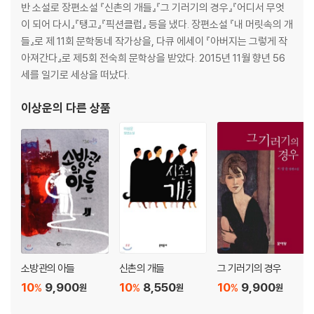
반 소설로 장편소설 『신촌의 개들』『그 기러기의 경우』『어디서 무엇
이 되어 다시』『탱고』『픽션클럽』 등을 냈다. 장편소설 『내 머릿속의 개
들』로 제 11회 문학동네 작가상을, 다큐 에세이 『아버지는 그렇게 작
아져간다』로 제5회 전숙희 문학상을 받았다. 2015년 11월 향년 56
세를 일기로 세상을 떠났다.
이상운
의 다른 상품
소방관의 아들
신촌의 개들
그 기러기의 경우
10
9,900
10
8,550
10
9,900
%
%
%
원
원
원