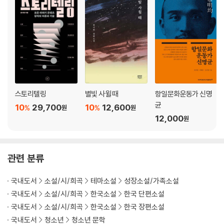
스토리텔링
별빛 사윌 때
항일문화운동가 신명
균
10
29,700
10
12,600
%
%
원
원
12,000
원
관련 분류
국내도서
소설/시/희곡
테마소설
성장소설/가족소설
국내도서
소설/시/희곡
한국소설
한국 단편소설
국내도서
소설/시/희곡
한국소설
한국 장편소설
국내도서
청소년
청소년 문학