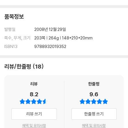
품목정보
발행일
2008년 12월 29일
쪽수, 무게, 크기
203쪽 | 264g | 148*210*20mm
ISBN13
9788932019352
리뷰/한줄평
18
리뷰
한줄평
8.2
9.6
리뷰 쓰기
한줄평 쓰기
혜택 및 유의사항
혜택 및 유의사항