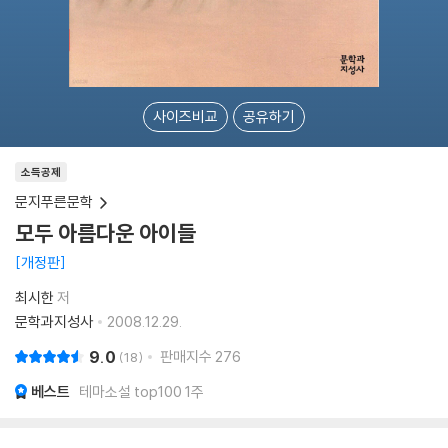
사이즈비교
공유하기
소득공제
문지푸른문학
모두 아름다운 아이들
개정판
최시한
저
문학과지성사
2008.12.29.
9.0
판매지수
276
18
베스트
테마소설 top100 1주