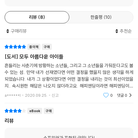
리뷰
8
한줄평
10
구매리뷰
추천순
종이책
구매
[도서] 모두 아름다운 아이들
흔들리는 사춘기에 방황하는 소년들, 그리고 그 소년들을 가둬둔다고도 볼
수 있는 섬.. 만약 내가 선재였다면 어떤 결정을 했을지 많은 생각을 하게
되었습니다. 내가 그 상황이었다면 어떤 결정을 내리는 것이 최선이었을
지.. 속시원한 해답은 나오지 않더라고요. 해피엔딩이라면 해피엔딩이고
새드라면 새드라고 볼 수 있지만, 어느 쪽이든 생각할 거리를 많이 던져준
a******l
2020.09.25.
신고
0
댓글
0
다는 면에서 좋은
eBook
구매
리뷰
스포일러가 포함된 글입니다!