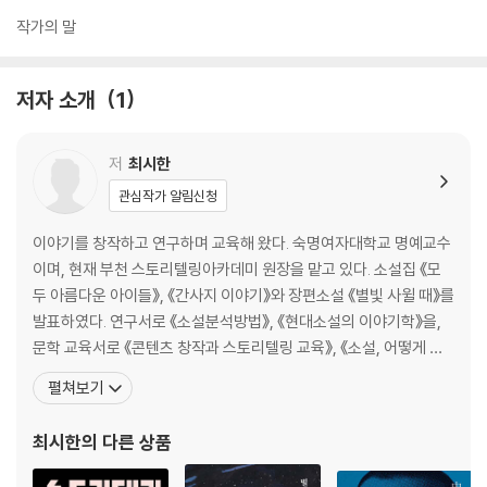
작가의 말
저자 소개
1
저
최시한
관심작가 알림신청
이야기를 창작하고 연구하며 교육해 왔다. 숙명여자대학교 명예교수
이며, 현재 부천 스토리텔링아카데미 원장을 맡고 있다. 소설집 《모
두 아름다운 아이들》, 《간사지 이야기》와 장편소설 《별빛 사윌 때》를
발표하였다. 연구서로 《소설분석방법》, 《현대소설의 이야기학》을,
문학 교육서로 《콘텐츠 창작과 스토리텔링 교육》, 《소설, 어떻게 읽
을 것인가》, 《소설의 해석과 교육》 등을 펴냈다. 작품 분석과 이론 모
펼쳐보기
색을 병행하고 교육방법도 제시하는 시도를 일반 산문으로 확장한 문
해력 책 《수필로 배우는 글읽기》를 지었다. 공저로 논픽션 《조강의
최시한
의 다른 상품
노래-한강 하구의 역사문화 이야기》와 《항일문화