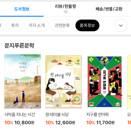
리뷰/한줄평
도서정보
배송/반품/교환
18
개
목차
저자 소개
관련분류
품목정보
문지푸른문학
사막을 지나는 시간
원 테이블 식당
지구를 안아줘
오
10
10,800
10
12,600
10
11,700
1
%
%
%
원
원
원