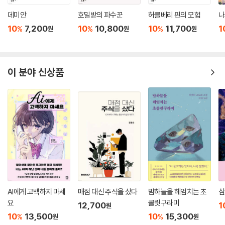
데미안
호밀밭의 파수꾼
허클베리 핀의 모험
나
10
7,200
10
10,800
10
11,700
1
%
%
%
원
원
원
이 분야 신상품
AI에게 고백하지 마세
매점 대신 주식을 샀다
밤하늘을 헤엄치는 초
삼
요
콜릿구라미
12,700
1
원
10
13,500
10
15,300
%
%
원
원