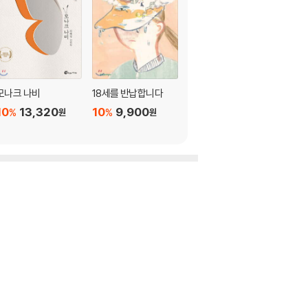
모나크 나비
18세를 반납합니다
그날 밤 우리는 비밀을
10
13,320
10
9,900
10
10,800
%
%
%
원
원
원