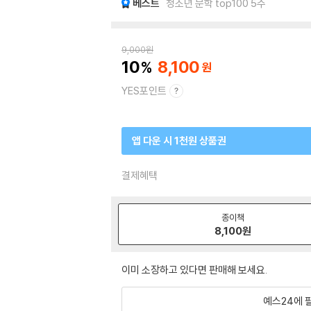
베스트
청소년 문학 top100 5주
9,000
원
10
8,100
YES포인트
앱 다운 시 1천원 상품권
결제혜택
종이책
8,100
원
이미 소장하고 있다면 판매해 보세요.
예스24에 