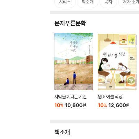
시리즈
책소개
목차
저자 소
문지푸른문학
사막을 지나는 시간
원 테이블 식당
10
10,800
10
12,600
%
%
원
원
책소개