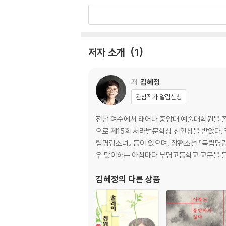
돌연변이
사로잡히다
거꾸로 흐르는 시간
저자 소개
1
제3부
용의자 1
용의자 2
저
김혜정
길 없는 길
관심작가 알림신청
달빛 여인숙
전남 여수에서 태어나 중앙대 예술대학원을 졸업
제4부
으로 제15회 서라벌문학상 신인상을 받았다. 
원숭이가 사라졌다
립명랑소녀』 등이 있으며, 장편소설 『독립명
겨울 판화
우 맞이하는 아침마다 부명고등학교 교문을 
누명을 벗다
무화과나무 집
김혜정
의 다른 상품
굿바이! 서커스