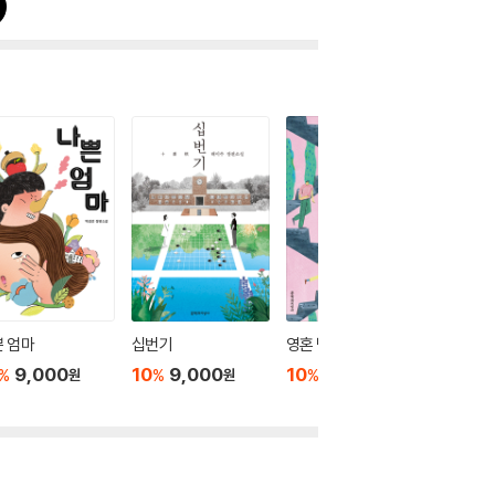
 엄마
십번기
영혼 박물관
구야, 조
류기
9,000
10
9,000
10
9,000
%
%
%
원
원
원
10
9
%