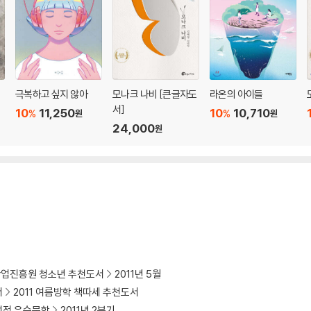
극복하고 싶지 않아
모나크 나비 [큰글자도
라온의 아이들
서]
10
11,250
10
10,710
%
%
원
원
24,000
원
업진흥원 청소년 추천도서
2011년 5월
서
2011 여름방학 책따세 추천도서
정 우수문학
2011년 2분기