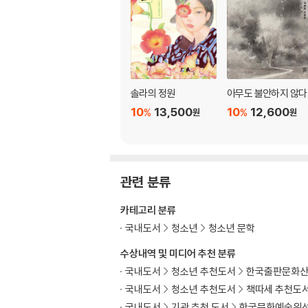
솔라의 정원
아무도 불안하지 않다
10
13,500
10
12,600
%
%
원
원
관련 분류
카테고리 분류
국내도서
청소년
청소년 문학
수상내역 및 미디어 추천 분류
국내도서
청소년 추천도서
한국출판문화산
국내도서
청소년 추천도서
책따세 추천도
국내도서
기관 추천 도서
한국문화예술위선