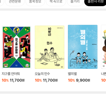
개
관련분류
품목정보
책 속으로
줄거리
출판사 리뷰
지구를 안아줘
오늘의 민수
별의별
나쁜
10
11,700
10
11,700
10
9,900
10
%
%
%
원
원
원