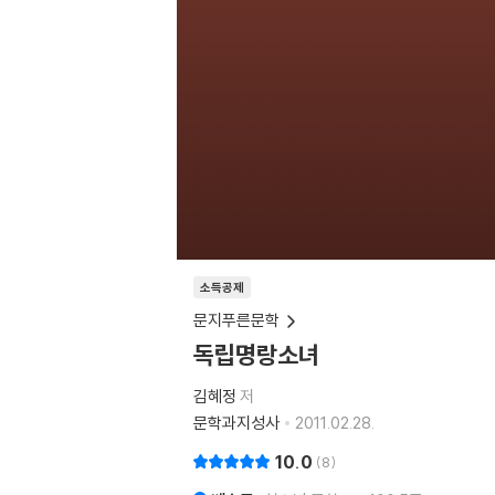
소득공제
문지푸른문학
독립명랑소녀
김혜정
저
문학과지성사
2011.02.28.
10.0
8