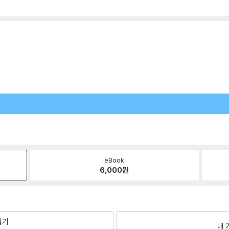
eBook
6,000
원
팔기
내 