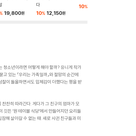
말
다
10
22,320
10
1
%
%
원
19,800
10
12,150
%
%
원
원
있는 청소년이라면 어떻게 해야 할까? 유니게 작가
 묻고 있는 『우리는 가족일까』와 절망의 순간에
한 성찰이 돌올하면서도 입체감이 더했다는 평을 받
를 찬찬히 따라간다. 게다가 그 친구의 엄마가 모
이 깃든 ‘원 테이블 식당’에서 만들어지던 요리들
잠해 살아갈 수 없는 때. 새로 사귄 친구들과 미