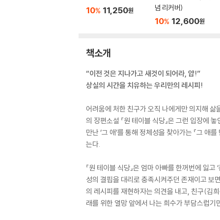
념 리커버)
10
11,250
%
원
10
12,600
%
원
책소개
“이전 것은 지나가고 새것이 되어라, 얍!”
상실의 시간을 치유하는 우리만의 레시피!
어려움에 처한 친구가 오직 나에게만 의지해 삶을
의 장편소설 『원 테이블 식당』은 그런 입장에 
만난 ‘그 애’를 통해 정체성을 찾아가는 『그 애
는다.
『원 테이블 식당』은 엄마 아빠를 한꺼번에 잃고 
성의 결핍을 대리로 충족시켜주던 존재이고 보면,
의 레시피를 재현하자는 의견을 내고, 친구(김희
래를 위한 열망 앞에서 나는 희수가 부담스럽기만