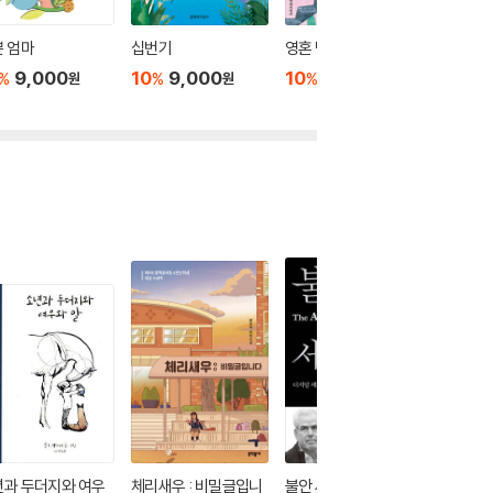
 엄마
십번기
영혼 박물관
구야, 조
류기
9,000
10
9,000
10
9,000
%
%
%
원
원
원
10
9
%
년과 두더지와 여우
체리새우 : 비밀글입니
불안 세대
비스킷