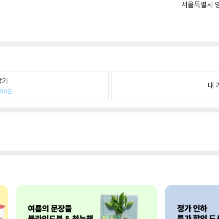
서울특별시 영
팔기
내 
700원