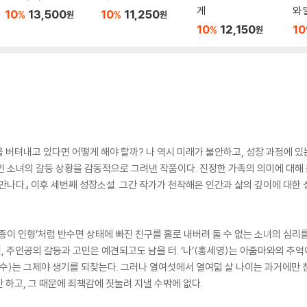
게
와 
10
13,500
10
11,250
%
%
원
원
10
12,150
10
%
원
 버텨내고 있다면 어떻게 해야 할까? 나 역시 미래가 불안하고, 성장 과정에 
놓인 소녀의 갈등 상황을 감동적으로 그려낸 작품이다. 진정한 가족의 의미에 대해
를 만나다』 이후 세번째 성장소설. 그간 작가가 천착해온 인간과 삶의 깊이에 대
‘종이 인형’처럼 반수면 상태에 빠진 친구를 홀로 내버려 둘 수 없는 소녀의 심리
 주인공의 갈등과 고민은 예견되고도 남을 터. ‘나’(홍세영)는 아줌마와의 추억
수)는 그제야 생기를 되찾는다. 그러나 열여섯에서 열여덟 살 나이는 과거에만 침
 하고, 그 때문에 죄책감에 짓눌려 지낼 수밖에 없다.