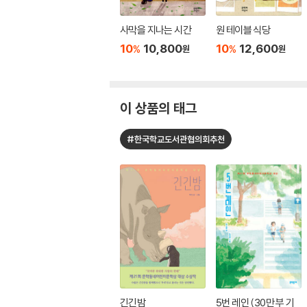
사막을 지나는 시간
원 테이블 식당
10
10,800
10
12,600
%
%
원
원
이 상품의 태그
#한국학교도서관협의회추천
긴긴밤
5번 레인 (30만 부 기