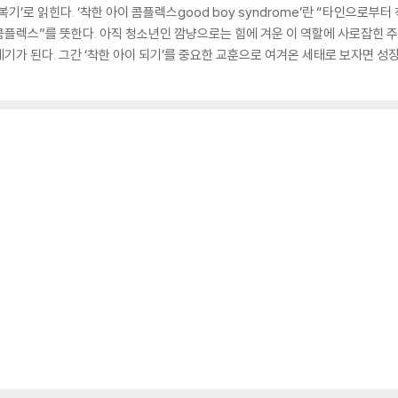
복기’로 읽힌다. ‘착한 아이 콤플렉스good boy syndrome’란 “타인으로
콤플렉스”를 뜻한다. 아직 청소년인 깜냥으로는 힘에 겨운 이 역할에 사로잡힌 
기가 된다. 그간 ‘착한 아이 되기’를 중요한 교훈으로 여겨온 세태로 보자면 성