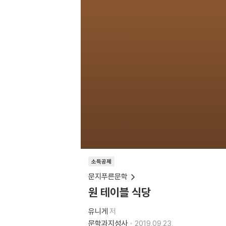
소득공제
문지푸른문학
원 테이블 식당
유니게
저
문학과지성사
2019.09.23.