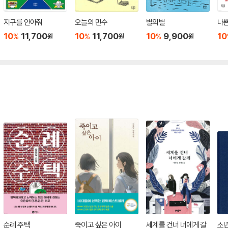
지구를 안아줘
오늘의 민수
별의별
나쁜
10
11,700
10
11,700
10
9,900
10
%
%
%
원
원
원
순례 주택
죽이고 싶은 아이
세계를 건너 너에게 갈
소