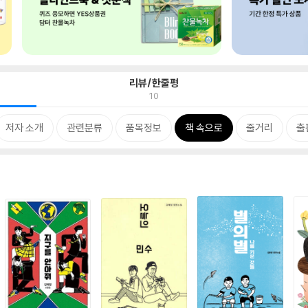
리뷰/한줄평
10
저자 소개
관련분류
품목정보
책 속으로
줄거리
출