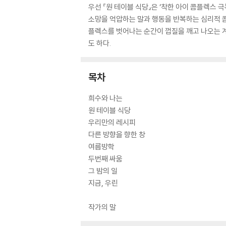
우선 『원 테이블 식당』은 ‘착한 아이 콤플렉스 극
소망을 억압하는 말과 행동을 반복하는 심리적 
플렉스를 벗어나는 순간이 껍질을 깨고 나오는 계
도 하다.
목차
희수와 나는
원 테이블 식당
우리만의 레시피
다른 방향을 향한 창
여름방학
두번째 싸움
그 밤의 일
지금, 우린
작가의 말