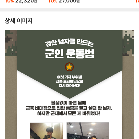
10
22,320
10
27,000
1
%
%
원
원
상세 이미지