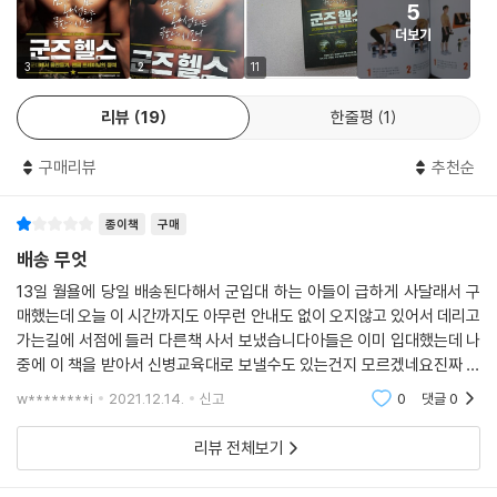
스쿼트
5
만 매번 같은 중량과 같은 방법으로 하게 되면 근육이 금방 적응해버려서
덤벨 스쿼트
더보기
성장을 멈추게 된다. 그렇기 때문에 운동 루틴을 다채롭게 연구하여 근육
덤벨 레그 익스텐션
이 쉽게 적응하지 않고, 자극을 가장 잘 받을 수 있는 프로그램을 구성하였
3
2
11
와이드 스쿼트
다. 운동의 단계에 따라 당연히 루틴도 다르다. 초보자일수록 맨몸 및 밴드,
월 런지
리뷰
19
한줄평
1
필요에 따라 덤벨을 이용하여 운동을 할 수 있게 구성했고, 중급자는 수준
런지
을 올려 밴드와 덤벨을 위주로 운동을 할 수 있게 구성했다. 또한 저체중,
덤벨 런지
구매리뷰
추천순
과체중에 대한 맞춤별 식단 조절 및 운동 꿀팁을 함께 제공한다.
사이드 런지
덤벨 스티프 데드리프트
종이책
구매
자세 교정, 근육통, 부상 예방을 위한
버피 테스트
마사지 볼 근육 케어법
배송 무엇
#초급 운동 루틴
13일 월욜에 당일 배송된다해서 군입대 하는 아들이 급하게 사달래서 구
#중급 운동 루틴
활동량이 많은 군인일수록 근육 통증으로 고생할 확률이 높다. 근육비대칭
매했는데 오늘 이 시간까지도 아무런 안내도 없이 오지않고 있어서 데리고
으로 인해 고통받았던 저자는 몸에 무리가 올 수 있는 가장 혹독한 군대 특
가는길에 서점에 들러 다른책 사서 보냈습니다아들은 이미 입대했는데 나
[여심을 자극하는 완벽한 복근 트레이닝]
수 상황을 예로 들어 설명한다. 하지만 이 또한 군인만을 위한 케어법은 아
중에 이 책을 받아서 신병교육대로 보낼수도 있는건지 모르겠네요진짜 배
크런치
니다. 사무실 책상 앞에서 오랜 시간 일하며 거북목, 어깨 말림, 뻐근한 허
송이 늦는다면 뭐라고 안내라도 있어야 하는게 아닙니까?아이 학교 다닐
w********i
2021.12.14.
신고
0
댓글
0
바이시클 크런치
때 예스24를 많이 이용
리, 골반 불균형 등으로 시달리는 일반인들에게도 얼마든지 적용이 가능하
사이드 크런치
다. 남녀노소 누구라도 언제 어디서든 마사지 볼 하나만 있으면 통증을 시
리뷰 전체보기
마운트 클라이밍
원하게 날려버릴 수 있다. 몸을 만들기 위해서는 운동 전후, 몸의 통증이 있
레그 레이즈
을 때 언제라도 케어를 함께 병행해야 근육을 키우는 데 더 큰 효과를 볼 수