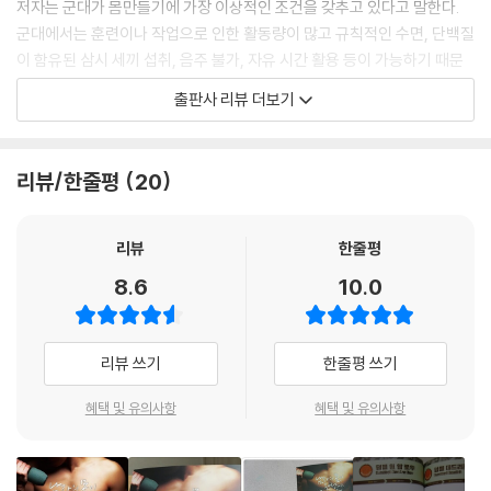
저자는 군대가 몸만들기에 가장 이상적인 조건을 갖추고 있다고 말한다.
밴드 리버스 컬
군대에서는 훈련이나 작업으로 인한 활동량이 많고 규칙적인 수면, 단백질
밴드 오버헤드 익스텐션
이 함유된 삼시 세끼 섭취, 음주 불가, 자유 시간 활용 등이 가능하기 때문
덤벨 컬
이다. 사회에서 누리는 것보다 한정된 공간에서 주어진 조건만으로 충분히
덤벨 해머 컬
출판사 리뷰 더보기
몸을 만드는 훈련을 할 수 있다는 게 핵심 내용이다.
덤벨 리버스 컬
군대 생활의 특징들을 토대로 하여 구성되었지만 군인만을 위한 책은 아니
덤벨 컨센트레이션 컬
다. 이 운동법을 위해 군대에 다시 가야 하냐고 물을 필요는 없다. 다만 군
덤벨 킥 백
리뷰/한줄평
20
대와 같이 특수한 환경에서 맨몸 운동과 단순한 도구를 사용해서 몸만들기
덤벨 라잉 트라이셉스 익스텐션
에 효과를 얻었다면 일반인들도 충분히 적용할 수 있을 거라는 점은 확실
덤벨 오버헤드 익스텐션
하다. 규칙적으로 반복되는 생활패턴에 효과적인 운동 프로그램이 더해진
리뷰
한줄평
#초급 운동 루틴
다면 누구나 강인한 힘과 건강한 몸을 만들 수 있기 때문이다.
#중급 운동 루틴
8.6
10.0
근육의 자극을 제대로 느껴야 효과가 있다!
[튼실하고 넓적한 다리 하체 트레이닝]
초보자부터 중급자까지 단계별로 구성한 운동 루틴
힙 브릿지
리뷰 쓰기
한줄평 쓰기
덩키 킥
근육을 키우려면 남들과는 다른 고난위도의 운동법을 알아야 한다고 착각
혜택 및 유의사항
혜택 및 유의사항
크램쉘
하기 쉽다. 하지만 운동의 종류보다 각 운동을 얼마나 정확한 자세로 하여
사이드 킥
자극을 느낄 수 있을 때까지 연습했느냐가 중요하다. 책에서는 각 동작마
티라노 워크
다 어떤 근육을 자극하며 움직여야 하는지 정확히 짚어준다. 한 가지 운동