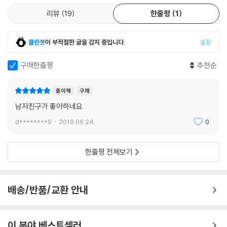
시티드 니업
있다.
리뷰
19
한줄평
1
사이드 밴드
러시안 트위스트
[특수 상황별 마사지 볼 케어]
행잉 레그레이즈
클린봇
이 부적절한 글을 감지 중입니다.
설정
∨행군 후 단단하게 뭉친 종아리와 허벅지 통증 풀기
행잉 트위스트 레그레이즈
∨군장에 짓눌린 승모근과 사격 훈련 후 뻐근한 목 주변 근육 풀기
구매한줄평
추천순
행잉 니업
∨경계근무로 인한 골반 불균형 교정
#초급 운동 루틴
∨제초, 제설 작업으로 인해 뻐근한 허리 케어
#중급 운동 루틴
종이책
구매
∨구보 후 저리고 아픈 발바닥과 발목 케어
남자친구가 좋아하네요
∨행정병을 위한 어깨 말림 완화 및 예방
#시간이 없는 병사들을 위한 하루 15분 트레이닝
d********9
2019.06.24.
0
PART 03 근육 부위별 마사지 볼 케어법
한줄평 전체보기
-행군 후 단단하게 뭉친 종아리 : 비복근 마사지
-군장에 짓눌린 승모근 : 상부 승모근 마사지
-사격 훈련 후 뻐근한 목 주변 근육 :견갑거근 마사지 / 흉쇄유돌근 마사지
배송/반품/교환 안내
-방탄 헬멧 무게로 고통 받는 목 : 목늘림근 마사지
-경계근무로 인한 골반 불균형 : 장요근 마사지 / 이상근 마사지
이 분야 베스트셀러
-유격 훈련 후 뭉친 허벅지 : 대퇴사두근 마사지 / 대퇴근막장근 마사지