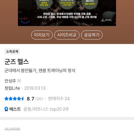
미리보기
사이즈비교
공유하기
소득공제
군즈 헬스
군대에서 몸만들기, 맨몸 트레이닝의 정석
안성주
저
청림Life
2018.03.13.
8.7
판매지수
24
20
베스트
운동/피트니스 top20 2주
15,000
원