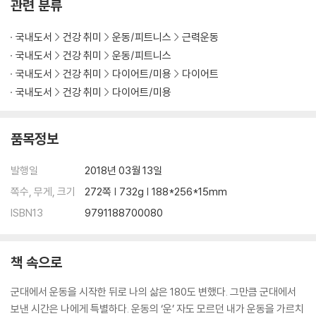
덤벨 크로스 오버
관련 분류
#초급 운동 루틴
#중급 운동 루틴
국내도서
건강 취미
운동/피트니스
근력운동
국내도서
건강 취미
운동/피트니스
[숨막히는 역삼각형 뒤태 등 트레이닝]
국내도서
건강 취미
다이어트/미용
다이어트
슈퍼맨 로우
국내도서
건강 취미
다이어트/미용
슈퍼맨 W 로우
밴드 로우
품목정보
밴드 시티드 로우
밴드 W 로우
발행일
2018년 03월 13일
덤벨 로우
덤벨 언더 그립 로우
쪽수, 무게, 크기
272쪽 | 732g | 188*256*15mm
덤벨 원 암 로우
ISBN13
9791188700080
덤벨 데드리프트
풀업
와이드 풀업
책 속으로
언더 그립 풀업
#초급 운동 루틴
군대에서 운동을 시작한 뒤로 나의 삶은 180도 변했다. 그만큼 군대에서
#중급 운동 루틴
보낸 시간은 나에게 특별하다. 운동의 ‘운’ 자도 모르던 내가 운동을 가르치