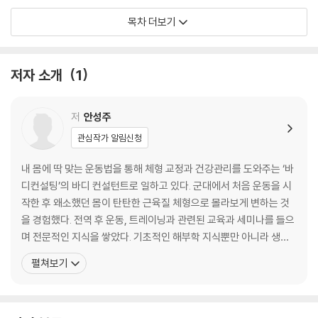
PART 02 군즈 헬스 부위별 운동법
목차 더보기
[옷발을 살려주는 가슴 트레이닝]
월 푸시업
니 푸시업
저자 소개
1
내로우 니 푸시업
와이드 니 푸시업
인클라인 니 푸시업
저
안성주
푸시업
관심작가 알림신청
내로우 푸시업
와이드 푸시업
내 몸에 딱 맞는 운동법을 통해 체형 교정과 건강관리를 도와주는 ‘바
인클라인 푸시업
디컨설팅’의 바디 컨설턴트로 일하고 있다. 군대에서 처음 운동을 시
디클라인 푸시업
작한 후 왜소했던 몸이 탄탄한 근육질 체형으로 몰라보게 변하는 것
밴드 프레스
을 경험했다. 전역 후 운동, 트레이닝과 관련된 교육과 세미나를 들으
밴드 플라이
며 전문적인 지식을 쌓았다. 기초적인 해부학 지식뿐만 아니라 생리
밴드 크로스 오버
학, 영양학, 트레이닝론 및 재활과 체형 교정에 관한 분야까지 다양하
펼쳐보기
딥스 Dips
게 공부하며 끊임없는 실습과 트레이닝을 통해 생활스포츠지도사 2
덤벨 프레스
급 보디빌딩 자격증을 취득했다. 전문 바디 컨설턴트로 활동하며 MB
덤벨 플라이
C <생방송 오늘 아침>에서 맞춤 운동 컨설턴트로 출연했고