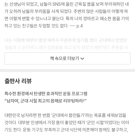
는 선생님이 되었고, 남들이 SNS에 올린 근육질 몸을 보며 부러워하던 내
[남자를 더 남자답게 만드는 어깨 트레이닝]
가 오히려 남들의 부러움을 사게 되었다. 주변의 많은 사람들이 어떻게 하
밴드 숄더 프레스
면 이렇게 변할 수 있느냐고 묻는다. 특히 나의 깡마르고 왜소한 몸을 기억
밴드 레터럴 레이즈
하고 있는 친구들은 두말할 것도 없다. --- p.4
밴드 프론트 레이즈
밴드 밴트 오버 레터럴 레이즈
나는 이등병 때부터 병장 때까지 꾸준하게 일기를 썼다. 군대에서 있었던
파이크 푸시업
일들과 그 순간에 느꼈던 감정들을 잊고 싶지 않았기 때문이다. 운동을 시
덤벨 숄더 프레스
작한 뒤에도 일기장을 적극적으로 활용했는데, 매일 운동하는 부위와 간단
책 속으로 더보기
덤벨 비하인드 넥 프레스
한 운동 루틴을 함께 적어두었다.
덤벨 레터럴 레이즈
운동을 하면 다른 일을 할 시간이 부족할 줄 알았는데, 오히려 일찍 일어나
덤벨 프론트 레이즈
는 습관이 생기고 부지런하게 움직이다 보니 활용할 시간이 더 많아졌다.
출판사 리뷰
덤벨 밴트 오버 레터럴 레이즈
가장 중요한 것은 운동을 하면서 도전정신이 더욱 강해졌다는 것이다. 몸
#초급 운동 루틴
이 좋아지면서 성취감을 느껴 다른 분야에도 적극적으로 도전해보려는 의
특수한 환경에서 탄생한 효과적인 운동 프로그램
#중급 운동 루틴
욕이 생겼고, ‘하면 되는구나.’ 하는 자신감도 생겼다.
“남자여, 군대 시절 최고의 몸매로 리부팅하라!”
--- p.15
[단단하고 꽉 찬 자부심 팔 트레이닝]
대한민국 남자라면 한 번쯤 ‘군대에서 몸만들기’라는 목표를 세워보았을
삼두 푸시업
것이다. 대부분 인생에서 가장 몸이 좋았던 때가 ‘군인 시절’이었다는 이야
스탠딩 밴드 킥 백
기도 한다. 운동 기구도 부족하고 군대 식단에 의존해야 함에도 불구하고,
밴드 해머 컬