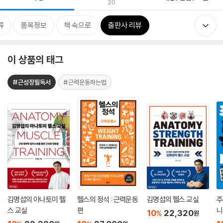
20
류
품목정보
책 속으로
출판사 리뷰
이 상품의 태그
#근성장필독서
#근력운동하는법
김명섭의 아나토미 헬
헬스의 정석 : 근력운동
김명섭의 헬스 교실
주
스 교실
편
니
10
22,320
%
원