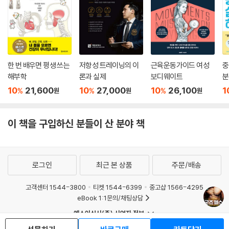
한 번 배우면 평생 쓰는
저항성 트레이닝의 이
근육운동가이드 여성
중
해부학
론과 실제
보디웨이트
분
10
21,600
10
27,000
10
26,100
1
%
%
%
원
원
원
이 책을 구입하신 분들이 산 분야 책
로그인
최근 본 상품
주문/배송
고객센터 1544-3800
티켓 1544-6399
중고샵 1566-4295
eBook 1:1문의/채팅상담
예스이십사(주) 사업자 정보
이용약관
개인정보처리방침
청소년보호정책