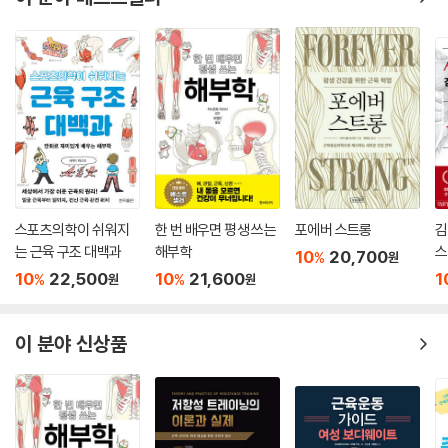
-제초, 제설 작업으로 인해 뻐근한 허리 : 요방형근 마사지
-구보 후 저리고 아픈 발바닥과 발목 : 족저근 마사지 / 전경골근 마사지
-축구와 족구 경기 전 부상 예방과 컨디셔닝 : 내측광근 마사지 / 대퇴근막
장근 마사지
-행정병을 위한 어깨 말림 완화 및 예방 : 대흉근 마사지 / 능형근 마사지
부록) 군즈 헬스 운동 상식 Q&A
Epilogue
스포츠의학이 쉬워지
한 번 배우면 평생 쓰는
포에버 스트롱
김
자신과의 싸움에서 승리할 것!
는 근육 구조 대백과
해부학
스
10
20,700
%
원
10
22,500
10
21,600
1
%
%
원
원
이 분야 신상품