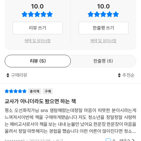
났다.
10.0
10.0
- 김태현 (백영고등학교 교사, 『교사, 삶에서 나를 만나다』 저자)
리뷰 쓰기
한줄평 쓰기
역시 사람을 변화시키는 힘은 능력이 아니라 진심이라는 걸, 오 작가를 보
며 깨닫는다. 그 진심은 그녀뿐만 아니라 우리 모두에게 주어진 선물이라
혜택 및 유의사항
혜택 및 유의사항
고 믿는다. 선물은 열어봐야 알 수 있다. 선물은 남에게 주지 않고 내가 사
용하는 것이다. 이 책은 우리에게 주어진 진심이란 선물을 먼저 사용해본
사람이 쓴 리뷰다. 이 책을 통해 아이들을 온 맘 다해 사랑하고 지켜주는 제
리뷰
5
한줄평
6
2, 제3의 써나쌤이 나타나리라 기대하고 응원한다.
구매리뷰
추천순
- 전효실 (방송인, 라이프코치, 커넥션교회 사모)
종이책
구매
교사가 아니더라도 봤으면 하는 책
평소 오선화작가님 sns 염탐해왔는데정말 마음이 따뜻한 분이시라는게
느껴져서이번에 책을 구매하게됐습니다.저도 청소년을 정말정말 사랑하
는 예비교사로서이 책을 보는 내내 눈물만 났어요.한문장 한문장이 마음을
울려서 정말 따뜻해지는 경험을 했습니다.이런 어른이 많아진다면 청소년
들도 더 밝게 살아갈 수 있을거라 생각해요. 저도 그런 어른, 교사가 되고자
h*******9
2023.12.06.
신고
0
댓글
0