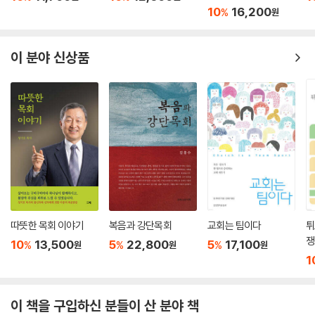
10
16,200
%
원
이 분야 신상품
따뜻한 목회 이야기
복음과 강단목회
교회는 팀이다
튀
쟁
10
13,500
5
22,800
5
17,100
%
%
%
원
원
원
1
이 책을 구입하신 분들이 산 분야 책