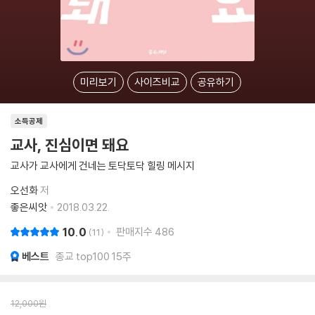
미리보기
사이즈비교
공유하기
소득공제
교사, 진심이면 돼요
교사가 교사에게 건네는 토닥토닥 힐링 메시지
오선화
저
좋은씨앗
2018.03.22.
10.0
판매지수
486
11
베스트
종교 top100 15주
12,000
원