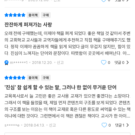
노력해야겠단 생각
종이책
구매
잔잔하게 퍼져가는 사랑
오래 전에 구매했는데, 이제야 책을 펴게 되었다. 좋은 책일 것 같아서 주변
의 교회학교 교사들과 교역자들에게 추천하고 직접 책을 구매해주기도 했
다. 정작 이제야 꼼꼼하게 책을 읽게 되었다.글이 무겁지 않지만, 힘이 있
다. 진심이 느껴지는 단어와 문장이다. 따뜻함이 곳곳에서 배여난다. 아이
들을 사랑하는 마음이 물씬 풍겨난다. 교사를 하다보면, 아이들을 담당하
m******1
2018.12.20.
신고
0
댓글
0
다보면 실패감이
종이책
구매
'진심' 참 쉽게 할 수 있는 말, 그러나 한 없이 무거운 단어
교육목사로서 늘 고민은 좋은 교사용 교재가 있으면 좋겠다는 소망이다.
그래서 이 책을 들었을 때, 제일 먼저 콘텐츠의 구조를 보게 되었다. 콘텐츠
의 구조를 보는 이유는 이 책이 교재로 혹은 다른 용도로 써먹을 수 있는 책
이냐에 대한 것이다. 그런면에서 이 책은 괜찮은 책이다. 교사가 한 아이가
어떻게 신뢰 관계를 만들어가는지를 구조적으로도 볼 수 있게 하는 듯 하
s*****e
2018.04.13.
신고
0
댓글
1
다.그런데