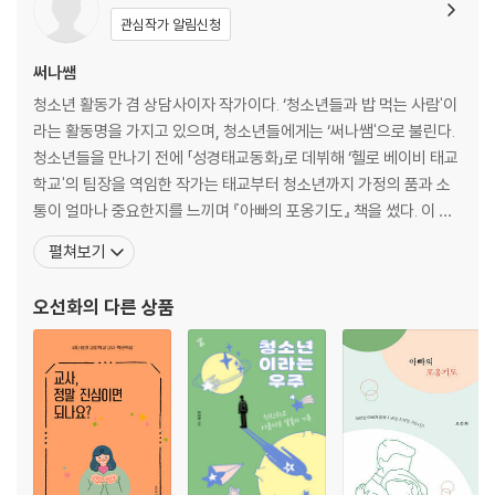
‘그래서’가 아닌 ‘그래도’예요/이번에는 ‘아이가 느낄 때까지’ 하자고 말씀
관심작가 알림신청
드릴게요/
사랑은 ‘부메랑’이에요
써나쌤
4. 사랑의 다이어리
청소년 활동가 겸 상담사이자 작가이다. ‘청소년들과 밥 먹는 사람'이
3부 마음이면 돼요
라는 활동명을 가지고 있으며, 청소년들에게는 ‘써나쌤'으로 불린다.
1. 천국까지 함께 가고 싶은 마음이요
청소년들을 만나기 전에 「성경태교동화」로 데뷔해 ‘헬로 베이비 태교
2. 지금의 천국을 사는 마음도 중요해요
학교'의 팀장을 역임한 작가는 태교부터 청소년까지 가정의 품과 소
생각보다 아름답다는 것, 아세요?/생각보다 큰 일을 하고 있다는 것, 아세
통이 얼마나 중요한지를 느끼며 『아빠의 포옹기도』 책을 썼다. 이 책
요?
을 듣고 나누며 자란 아이들이 건강한 청소년이 되기를 간절히 바란
펼쳐보기
3. 마음의 다이어리
다고. 그녀는 실제로 교회학교 교사를 꽤 오래했다. 교사로 섬긴 기간
못난 마음/이런 생각/천국의 식사/예배/이 자리에 있는 이유
은 태아부 6년, 영아부 3년, 청소년부 10년이다. 청소년부에서는 교
오선화
의 다른 상품
회에 적응하기 어려운 청소년들을 모아 ‘비