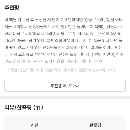
추천평
이 책을 읽고 난 후 느낌을 세 단어로 표현하자면 ‘감동’, ‘사랑’, ‘눈물’이다.
지금 교회학교 선생님들에게 가장 필요한 것들이다. 이 책에는 감동과 사
랑과 눈물로 교회학교 교사의 자리를 꿋꿋이 지키고 있는 오선화 작가의
따스한 마음이 담겨 있다. 그 따스함이 얼마나 큰지, 이 책을 읽고 나면 풀
이 죽어 있고 지쳐 있는 선생님들에게 회복의 기운이 밀려올 것이라 믿는
다. 지금 교회학교 현장에 계시는 선생님들뿐 아니라 주변의 어린이, 청소
년들과 함께하는 모든 이들의 마음을 따뜻하게 해주는 책이다.
- 이정현 (군산 드림교회 청소년부 목사, 『중고등부, 믿음으로 승부하라』 저자)
교사로서 제자들이 성적에 상관없이 참 소중하고 의미 있는 존재라는 것을
추천평 더보기
알려주고 싶었다. 하지만 오늘날 교육환경 속에서 상처 입은 그들의 마음
을 어루만져주기가 쉽지 않다. 그런데 저자는, 교회학교 교사로서 아이들
의 삶에 성큼 다가선다. 밤새도록 그들의 이야기를 들어주고 함께 울어준
리뷰/한줄평
11
다. 그래서 이 책은 한없이 나를 부끄럽게 한다. 교사의 본분이 무엇인지,
학교가 할 일이 무엇인지 다시 한 번 살피게 한다. 초등학교 시절, 나를 위
리뷰
한줄평
해 눈물로 기도해주시고 토스트를 맛있게 구워주셨던 교회 선생님 생각이