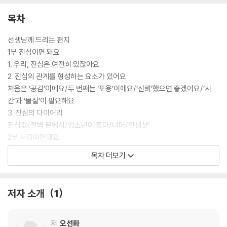
목차
선생님께 드리는 편지
1부 진심이면 돼요
1. 우리, 진심은 여전히 있잖아요
2. 진심의 관계를 형성하는 요소가 있어요
처음은 ‘공감’이에요/두 번째는 ‘포용’이에요/‘신뢰’했으면 좋겠어요/‘시
간’과 ‘물질’이 필요해요
3. 진심의 다이어리
진심값/절벽 끝에서/청소년이 좋다/너머/인생샷‘
2부 사랑이면돼요
1. 언제나 사랑이 먼저인걸요
목차 더보기
받은 걸 돌려준 게 아니었어요/우리가 먼저 그 사랑에 젖었으면 좋겠어요
2. 아이들에게 필요한 것이 있어요
우선 치킨이죠/이번에는 ‘품’이에요/이번에는 ‘편’이에요/그 다음은 ‘들어
저자 소개
1
줌’이에요/
이번에는 ‘기다림’이에요/마지막은 ‘한 사람’이에요
3. 사랑할 때 기억할 게 있어요
저
오선화