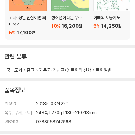
교사, 정말 진심이면 되
청소년이라는 우주
아빠의 포옹기도
나요?
10
16,200
5
14,250
%
%
원
원
5
17,100
%
원
관련 분류
국내도서
종교
기독교(개신교)
목회와 신학
목회일반
품목정보
발행일
2018년 03월 22일
쪽수, 무게, 크기
248쪽 | 270g | 130*210*13mm
ISBN13
9788958742968