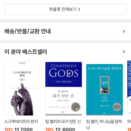
한줄평 전체보기
배송/반품/교환 안내
이 분야 베스트셀러
스크루테이프의 편지
팀 켈러의 내가 만든 신
팀 켈러, 하나님을 말하
하
다
10
11,700
10
12,600
1
%
%
원
원