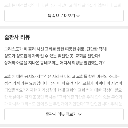
교회는 여전할 것입니다. 한 주가 지났다고 해서 달라질게 없습니다. 교회
속으로 들어가 사랑하기를 선택할 때, 우리가 생각하는 그 일, '상처받는'
책 속으로 더보기
일이 생길 것입니다. 적당한 거리를 두고 관람석에 앉아 종교생활을 하는
것이 속 편할 테지요. 이른바 똑똑한 사람들의 지혜로운 선택일 것입니다.
그러나 관람석은 하나님의 사랑을 받는 우리가 있을 자리가 아닙니다. - 4
출판사 리뷰
장. 눈에 보이는 사랑으로 서로 사랑하라
그리스도가 피 흘려 사신 교회를 향한 따듯한 위로, 단단한 격려!
우리는 하나이고, 하나 됨을 힘써 지켜야 합니다. 그리스도는 교회인 우리
성도가 성도답게 자라 갈 수 있는 유일한 곳, 교회를 말한다!
와 하나가 되셨습니다. 이 땅에 계시지 않는 그리스도에게 우리가 직접 해
상처와 아픔을 지나온 동네교회는 어디서 희망을 발견했는가?
드릴 것은 없습니다. 그럼에도 그리스도를 위해 모든 것을 해 드릴 수 있는
방법이 있습니다. 그분의 신부에게 그렇게 하면 됩니다. 그리스도의 신부
교회에 대한 긍지와 자부심은 사라져 버리고 교회를 향한 비판의 소리는
인 교회를 위해 모든 것을 나눔으로써 그리스도에 대한 우리의 사랑을 증
점점 커져 가는 요즘입니다. 주님이 피 흘려 사신 교회가 어쩌다 이 지경이
명할 수 있습니다. - 6장. 교회의 하나 됨을 지키라
되었을까요? 진지한 자기성찰과 함께 교회의 교회 됨에 대한 각성이 필요
--- 본문 중에서
한 현실에서 저자 조영민 목사는 “교회의 존귀함은 우리 안에 있는 무언가
가 아니라 그리스도 안에 있는 무언가에 기인한다”고 단언합니다. 우리 눈
에는 부족하고 아쉬운 교회일지라도, 그리스도는 우리가 보지 못하는 방식
출판사 리뷰 더보기
으로 여전히 아름다운 교회를 바라보고 계신다는 것입니다. 그리스도가 피
흘려 죽기까지 자신을 다 내어주며 사신 교회입니다. 사랑하기에 그리했