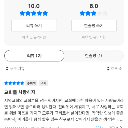
모든 장에서 성경 본문을 해설하고, 그 위에서 교의를 전개하지만, 거기에
10.0
6.0
는 실존적 고민이 녹아 있으며 사랑의 흔적이 녹아 있다. 게다가 그 사랑은
아무 고난 없이 행복한 나날만 지나온 사랑이 아니라, 상처와 아픔을 지나
온 공동체적 사랑이다. 이 책에서 당신은 사랑스러운 인격을 만날 수 있다.
리뷰 쓰기
한줄평 쓰기
그 인격은 저자의 인격 같기도 하고, 무엇보다 저자와 나눔교회가 섬기는
우리 구주의 인격 같기도 하다.
혜택 및 유의사항
혜택 및 유의사항
- 이정규 (『야근하는 당신에게』, 『회개를 사랑할 수 있을까?』 저자, 시광교회 담임 목
사)
리뷰
2
한줄평
1
말씀과 교육으로 세워져 가고, 기쁨과 열정으로 이웃을 품으며 함께 자라
구매리뷰
추천순
가는 교회의 모습을 담고 있다. ‘손바닥만한 구름’같이 소박하지만 하나님
께서 일으키실 큰일의 징조가 되는 동네교회의 꿈을 이 땅의 수많은 교회
종이책
구매
가 듣고, 보고, 함께 꾸게 된다면 좋겠다. 하나님 나라의 크고도 놀라운 비
교회를 사랑하자
밀 이야기는 교회에 있다!
지역교회의 교회론을 담은 책이지만, 교회에 대한 마음이 있는 사람들이라
- 서자선 (기독교 독서 및 교리교육 전문가, 광현교회)
면 읽어보면 좋으리라 생각한다. 진리위에 세워지고, 서로 사랑하는 교회
를 위한 마음을 가지고 모두가 교회로서 살아간다면, 막막한 인생에 좋은
동반자, 어려울때 함께 할수 있는 친구로서 살아가지 않을까 생각한다. 거
창한 교회론 보다 예수님을 보여주는 몸으로서 살아가는 지역교회를 꿈꾼