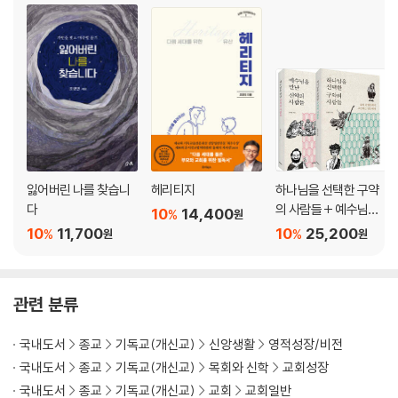
잃어버린 나를 찾습니
헤리티지
하나님을 선택한 구약
다
의 사람들 + 예수님을
10
14,400
%
원
만난 신약의 사람들
10
11,700
10
25,200
%
%
원
원
관련 분류
국내도서
종교
기독교(개신교)
신앙생활
영적성장/비전
국내도서
종교
기독교(개신교)
목회와 신학
교회성장
국내도서
종교
기독교(개신교)
교회
교회일반