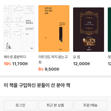
예수로 충분하다
아무것도 하지 않는 교
요 셉
잊
회
10
11,700
12,000
1
%
원
원
5
9,500
%
원
이 책을 구입하신 분들이 산 분야 책
로그인
최근 본 상품
주문/배송