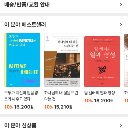
배송/반품/교환 안내
이 분야 베스트셀러
모두가 자신의 믿음 없
하나님께 내 삶을 드린
팀 켈러의 일과 영성
하
음과 싸우고 있다
다는 것
10
16,200
1
%
원
10
16,200
10
15,210
%
%
원
원
이 분야 신상품