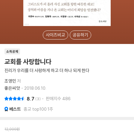
사이즈비교
공유하기
소득공제
교회를 사랑합니다
진리가 우리를 더 사랑하게 하고 더 하나 되게 한다
조영민
저
좋은씨앗
2018.06.10.
8.7
판매지수
486
3
베스트
종교 top100 1주
12,000
원