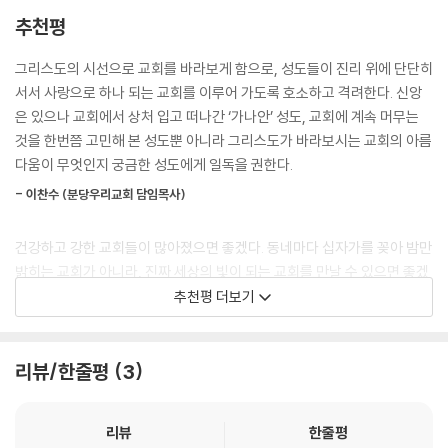
고, 그리했기에 사랑하지 않을 수 없는 교회입니다. 이 책은 그러한 그리스
추천평
도의 시선으로 교회를 바라보게 함으로, 성도들이 진리 위에 단단히 서서
사랑으로 하나 되는 교회를 이루어 가도록 호소하고 격려합니다. 신앙은
그리스도의 시선으로 교회를 바라보게 함으로, 성도들이 진리 위에 단단히
있으나 교회에서 상처 입고 떠나간 ‘가나안 성도’, 교회에 계속 머무는 것을
서서 사랑으로 하나 되는 교회를 이루어 가도록 호소하고 격려한다. 신앙
고민하는 성도라면 이 책을 꼭 한 번 읽어 보기를 권합니다. 그리스도가 바
은 있으나 교회에서 상처 입고 떠나간 ‘가나안’ 성도, 교회에 계속 머무는
라보시는 교회의 아름다움이 무엇인지 궁금한 성도에게도 일독을 권합니
것을 한번쯤 고민해 본 성도뿐 아니라 그리스도가 바라보시는 교회의 아름
다.
다움이 무엇인지 궁금한 성도에게 일독을 권한다.
- 이찬수 (분당우리교회 담임목사)
이찬수(분당우리교회), 김형국(나들목교회), 이정규(시광교회), 서자선
(독서운동가) 추천!
건강하고 강한 교회들이 많아졌으면 좋겠다. 동네마다 십자가를 꽂아 밤만
밝히는 교회가 아니라, 진짜 세상의 빛이 되는 교회를 만날 수 있으면 좋겠
다. … 교회의 사이즈가 교회 건강성의 본질을 결정하지는 않는다. 교회는
추천평 더보기
성경에서 가르치는 예수님의 공동체다워야 한다. 그 본질을 놓친 온갖 주
장과 실험은 공허하다. 그 본질에 충실하려는 몸부림을 이 책에서 찾아볼
수 있다.
리뷰/한줄평
3
- 김형국 (나들목교회 대표목사, 신학박사, 하나복DNA네트워크 대표)
리뷰
한줄평