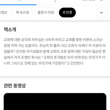
3
목정보
책 속으로
출판사 리뷰
추천평
책소개
교회에 대한 긍지와 자부심은 사라져 버리고 교회를 향한 비판의 소리는
점점 커져 가는 요즘이다. 주님이 피 흘려 사신 교회가 어쩌다 이 지경이 되
었을까? 진지한 자기성찰과 함께 교회의 교회 됨에 대한 각성이 필요한 현
실에서 저자 조영민 목사는 “교회의 존귀함은 우리 안에 있는 무언가가 아
니라 그리스도 안에 있는 무언가에 기인한다”고 단언한다.
관련 동영상