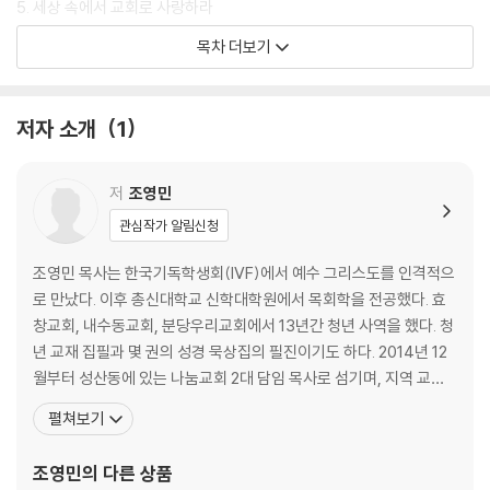
5. 세상 속에서 교회로 사랑하라
목차 더보기
3부. 우리가 되어 자라 가는 교회
6. 교회의 하나 됨을 지키라
7. 완성을 향해 함께 나아가라
저자 소개
1
나오는 글: ‘손바닥만한 구름’ 같은 교회를 꿈꾸며
덧붙이 글: 평범한 동네교회는 어떻게 희망을 발견했나
저
조영민
관심작가 알림신청
조영민 목사는 한국기독학생회(IVF)에서 예수 그리스도를 인격적으
로 만났다. 이후 총신대학교 신학대학원에서 목회학을 전공했다. 효
창교회, 내수동교회, 분당우리교회에서 13년간 청년 사역을 했다. 청
년 교재 집필과 몇 권의 성경 묵상집의 필진이기도 하다. 2014년 12
월부터 성산동에 있는 나눔교회 2대 담임 목사로 섬기며, 지역 교회
를 세우는 사역과 동시에 하나님의 청년들에게 말씀을 전하는 일을,
펼쳐보기
집회와 글로 함께하고 있다. 아내 한영미와 딸 수아, 아들 원영이와 함
께 오늘 여기 임한 하나님 나라를 살고 있다. 저서로는 「읽는 설교 룻
조영민
의 다른 상품
기」(죠이선교회), 「소망의 복음, 요한계시록