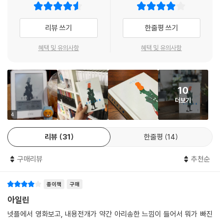
워싱턴 포스트: 지금껏 소설에서 만나온 사회 부적응자 가운데 가장 이상
리뷰 쓰기
한줄평 쓰기
하고 엉망이고 애처롭지만 흉내낼 수 없는 방식으로 사랑스럽다. 장담하건
대, 그동안 당신은 이런 작품을 읽어본 적 없을 것이다.
혜택 및 유의사항
혜택 및 유의사항
가디언: 주인공 아일린이 결코 단순한 문학적 괴물이 아니라는 점에서 이
책의 위력이 발휘된다. 극도로 생생하면서 인간적이다. 육체적·정신적 누
10
추함을 환기하는 작품으로서 독창적이고 대담한 걸작이다.
더보기
오프라닷컴: 어두운 감정과 뒤틀린 환상이 만연한 오테사 모시페그의 심리
4
스릴러는 그야말로 사악하다.
리뷰
31
한줄평
14
엔터테인먼트 위클리: 오테사 모시페그는 주도면밀히 구성한 기초 위에 굉
구매리뷰
추천순
장히 충격적인 결말을 세웠다. 놀랍게도 그녀는 심리 서스펜스, 호러, 집착
과 광기라는 각각의 요소를 정교하게 접목해낸 최초의 소설가다.
종이책
구매
샌프란시스코 크로니클: 독자를 동요시키는 장편 데뷔작. 결말 역시 황홀
아일린
하면서 충격적이다. 기분 나쁘지 않은 비호감에 더럽고 놀라운 아일린은
넷플에서 영화보고, 내용전개가 약간 아리송한 느낌이 들어서 뭐가 빠진