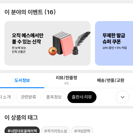
이 분야의 이벤트
16
리뷰/한줄평
도서정보
배송/반품/교환
45
자 소개
관련분류
품목정보
출판사 리뷰
이 상품의 태그
#내맘대로올해의책
#작가의첫소설
#여성문학