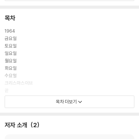
한창 변화하는 삶의 진통을 겪고 있는 작은 인간.
내 평생의 예금. 그리고 총이 있었다.
목차
이것은 내가 어떻게 사라졌는지에 관한 이야기다.
1964
금요일
토요일
일요일
월요일
화요일
수요일
크리스마스이브
끝
목차 더보기
옮긴이의 말
저자 소개
2