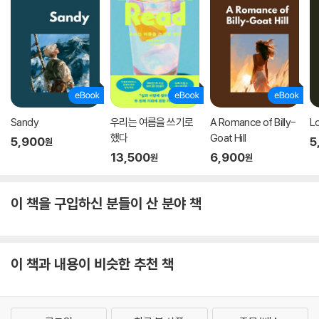
Sandy
우리는 여름을 쓰기로
A Romance of Billy-
L
했다
Goat Hill
5,900
5
원
13,500
6,900
원
원
이 책을 구입하신 분들이 산 분야 책
이 책과 내용이 비슷한 추천 책