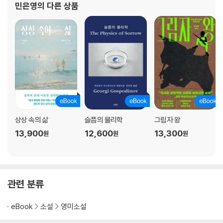
민은영
의 다른 상품
상상 속의 삶
슬픔의 물리학
그림자 왕
13,900
12,600
13,300
원
원
원
관련 분류
eBook
소설
영미소설