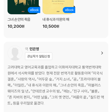
그녀 손안의 죽음
내 휴식과 이완의 해
10,200
10,500
원
원
역
민은영
관심작가 알림신청
고려대학교 영어교육과를 졸업하고 이화여자대학교 통역번역대학
원에서 석사학위를 받았다. 현재 전문 번역가로 활동중이며 『미국식
결혼』 『사랑의 역사』 『어두운 숲』 『거지 소녀』 『곰』 『프라이데이 블
랙』 『아일린』 『내 휴식과 이완의 해』 『그녀 손안의 죽음』 『마블러스
웨이즈의 일 년』 『안데르센 교수의 밤』 『에논』 『친구 사이』 『불륜』
『존 치버의 편지』 『어떤 날들』 『그의 옛 연인』 『여름의 끝』 『칠드런 액
트』 등을 우리말로 옮겼다.