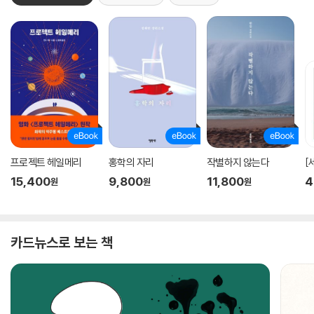
프로젝트 헤일메리
홍학의 자리
작별하지 않는다
[
15,400
9,800
11,800
4
원
원
원
카드뉴스로 보는 책