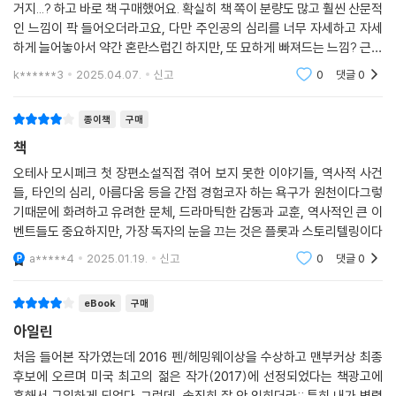
진정으로 독특한 캐릭터다.
거지...? 하고 바로 책 구매했어요. 확실히 책 쪽이 분량도 많고 훨씬 산문적
인 느낌이 팍 들어오더라고요, 다만 주인공의 심리를 너무 자세하고 자세
뉴스데이: 『아일린』의 클라이맥스는 기묘하고 섬뜩하면서도 묘한 만족감
하게 늘어놓아서 약간 혼란스럽긴 하지만, 또 묘하게 빠져드는 느낌? 근데
을 준다. 독자의 마음에 불안한 여운을 남기는 걸작 심리 드라마.
지속해서 쭉 읽기는 힘든 스타일의 문체라 좀 오랫동안 읽은 느낌이었어요
k******3
2025.04.07.
신고
0
댓글
0
퍼블리셔스 위클리: 오테사 모시페그는 첫 장편소설을 통해 지난날 단편소
종이책
구매
설로 쌓아온 자신의 성취를 넘어섰다.
책
월스트리트 저널: 적나라하면서 밀실공포적 분위기를 구사하는 오테사 모
오테사 모시페크 첫 장편소설직접 겪어 보지 못한 이야기들, 역사적 사건
들, 타인의 심리, 아름다움 등을 간접 경험코자 하는 욕구가 원천이다그렇
시페그의 장기가 매우 잘 드러난 작품이다. 이 젊은 작가는 이미 인간 정신
기때문에 화려하고 유려한 문체, 드라마틱한 감동과 교훈, 역사적인 큰 이
의 가장 음산한 면을 꿰뚫어보는 통찰력을 지녔다.
벤트들도 중요하지만, 가장 독자의 눈을 끄는 것은 플롯과 스토리텔링이다
로스앤젤레스 타임스: 오테사 모시페그는 여느 작가(성별·국적을 불문하
a*****4
2025.01.19.
신고
0
댓글
0
고)들과 다르다는 점에서 중요하고 결정적이다. 그 독특함은 『아일린』을
통해 확고해진다. 술책 부리기를 거부하며 전적으로 새로운 무언가가 되고
eBook
구매
자, 스스로 순전한 예술성 안에 머물고자 하는 작품이다.
아일린
처음 들어본 작가였는데 2016 펜/헤밍웨이상을 수상하고 맨부커상 최종
커커스 리뷰: 오테사 모시페그의 언어 구사력은 뛰어나다. 그녀는 모든 가
후보에 오르며 미국 최고의 젊은 작가(2017)에 선정되었다는 책광고에
능성을 제시한다. 『아일린』은 내적 혼란이 어떻게 외적 소란으로 변화하는
혹해서 구입하게 되었다. 그런데...솔직히 잘 안 읽히더라;; 특히 내가 병렬