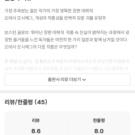
가장 주목받는 젊은 작가의 가장 영특한 장편 데뷔작
오테사 모시페그, 개성과 작품성을 완벽히 갖춘 괴물 유망주
보스턴 글로브: 뛰어난 장편 데뷔작. 작품 속 진실이 밝혀지는 과정에서 굉
장한 즐거움을 느낀 독자들은 여전히 한 가지 질문과 함께 남겨질 것이다.
오테사 모시페그의 다음 작품은 무엇일까?
존 밴빌(소설가): 짐 톰프슨과 퍼트리샤 하이스미스가 만난다면 아일린과
같은 존재를 만들자고 공모했을 것 같다. 어둠보다 어둡고, 고드름처럼 차
갑다. 훌륭하게 쓰였고, 끔찍하게 재미있다.
출판사 리뷰 더보기
북페이지: 셜리 잭슨과 메리 겟스킬이 문학계의 딸을 둔다면 그건 오테사
모시페그일 것이다. 그녀의 장편 데뷔작은 반드시 주목할 만하다.
리뷰/한줄평
45
뉴욕 타임스 북 리뷰: 오테사 모시페그는 아름다운 문장을 쓴다. 연이어 펼
쳐지는 그 문장들은 익살맞고, 충격적이고, 현명하고, 섬뜩하고, 재치 있
리뷰
한줄평
고, 지독히 날카롭다. 이 소설의 전반부는 특히 인상적이다. 세심하면서 기
8.6
8.0
발하고, 생생하면서 흥미진진하다.