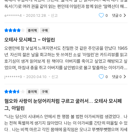
지 훌륭하게 써낸 작품이다.
독서(?)로 여러 권을 같이 읽는 편인데 아일린과 함께 읽은 ‘알렉산더 해밀
턴’ (론 처노)와 ‘악령’ (도스토예프스키)가 너무나 압도적으로 재밌고 강
e******4
2020.12.28.
신고
0
댓글
0
NPR: 매력적으로 불안하다. 기분좋게 음침하다. 즐겁게 삐딱하다. 오테사
렬해서 상대적
모시페그의 강렬하고 맛깔나고 비범한 이 소설을 읽는 동안 마음속에 떠오
종이책
구매
른 모순적 감상들이다. 작가가 부린 어두운 마법에 웃음 짓는 스스로를 발
견하고 놀라지 않을 수 없었다.
오테사 모시페그 - 아일린
오랜만에 참 낯설게 느껴지면서도 친밀한 것 같은 주인공을 만났다. 1965
BBC: 망가진 가족의 왜곡과 공모를 포착한 걸작.
년. 자신의 젊은 날을 회고하는 듯 쓰여진 소설 '아일린'은 카드리뷰를 읽고
호기심이 생겨 읽어보게 된 책이다. 아버지를 죽이고 싶었고 해방되고 싶
북포럼: 진실을 말하는 아름다운 작품. 굉장히 재미있고 흥미롭다.
었으며, 마침내 총을 쥐고 아버지를 살인범으로 몰고 탈출하는 이야기라니
궁금했다. 주인공인 아일린이 그렇게 할 수 밖에 없었던 이유나 결말에 관
j*******9
2020.04.10.
신고
0
댓글
0
해서.소설의
북리스트: 최고의 심리 서스펜스 소설.
종이책
구매
버슬: 주목해야 할 유능한 작가로서 오테사 모시페그를 알린 수준 높은 작
혐오와 사랑이 눈덩어리처럼 구르고 굴러서... 오테사 모시페
품.
그, 아일린
“나는 당신이 시내버스 안에서 한 명쯤 볼 법한 아가씨처럼 생겼었다... 나
는 전혀 특별하게 생기지 않아었다. 나는 이 아가씨를 간단히 떠올릴 수 있
다... 나는 비쩍 마르고 각진 몸매에 움직임은 모나고 쭈뼛쭈뼛했으며 자세