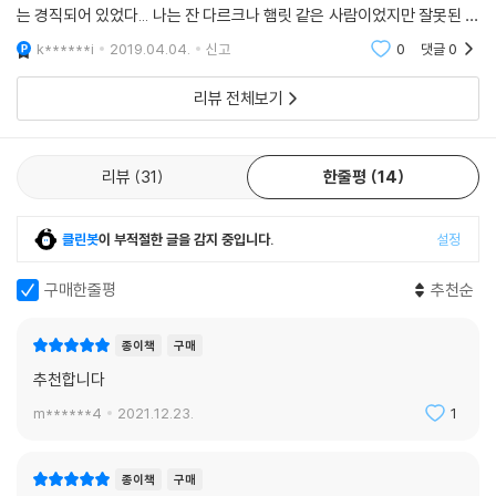
는 경직되어 있었다... 나는 잔 다르크나 햄릿 같은 사람이었지만 잘못된 인
생을 타고났다. 보잘것없는 사람, 말라깽이, 투명인간의 인생을. 달리 더 잘
k******i
2019.04.04.
신고
0
댓글
0
표현할
리뷰 전체보기
리뷰
31
한줄평
14
클린봇
이 부적절한 글을 감지 중입니다.
설정
구매한줄평
추천순
종이책
구매
추천합니다
m******4
2021.12.23.
1
종이책
구매