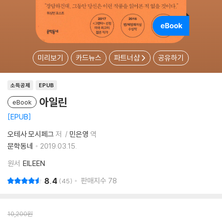
미리보기
카드뉴스
파트너샵
공유하기
소득공제
EPUB
아일린
eBook
EPUB
오테사 모시페그
저
민은영
역
문학동네
2019.03.15.
원서
EILEEN
8.4
판매지수
78
45
10,200
원