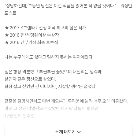
"장담하건대, 그동안 당신은 이런 작품을 읽어본 적 없을 것이다." _워싱턴
포스트
★ 2017 <그랜타> 선정 미국 최고의 젊은 작가
★ 2016 펜/헤밍웨이상 수상작
★ 2016 맨부커상 최종 후보작
나는 누구에게도 싫다고 말하지 못하는 여자애였다.
실은 항상 격분했고 부글부글 끓었으며 내달리는 생각과
살인자 같은 정신으로 살았다.
항상 살고 싶었던 건 아니지만, 자살할 생각은 없었다.
탈출을 갈망하면서도 매번 게으름과 두려움에 눌려 너무 오래 미뤄왔다.
바로 그 성난 아일린으로 살았던 마지막 날들이 펼쳐진
12월 말의 일주일.
그 밤 처음으로 진정한 나 자신을 보았다.
소개 더보기