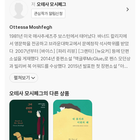
저
오테사 모시페그
관심작가 알림신청
Ottessa Moshfegh
1981년 미국 매사추세츠주 보스턴에서 태어났다. 바너드 칼리지에
서 영문학을 전공하고 브라운대학교에서 문예창작 석사학위를 받았
다. 2007년부터 [바이스] [파리 리뷰] [그랜타] [뉴요커] 등에 단편
소설을 게재했다. 2014년 중편소설 「맥글루McGlue」로 펜스 모던상
과 빌리버 북 어워드를 수상했다. 2015년 발표한 첫 장편소설 『아일
린』으로 놀라운 장편 데뷔작이라는 찬사와 함께 2016년 펜/헤밍웨
펼쳐보기
이상을 받고 맨부커상 최종 후보에 올랐다. 2017년 소설집 『별세계
를 그리워하며Homesick for Another World』로 스토리상 최종
오테사 모시페그
의 다른 상품
후보에 올랐다. 2018