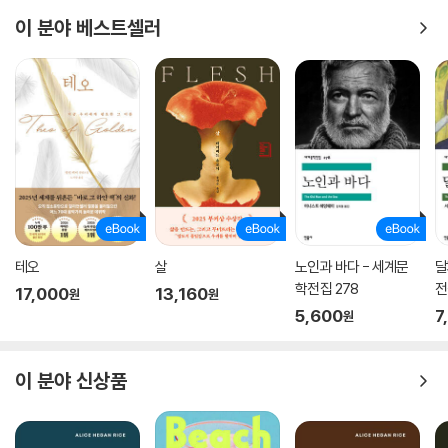
이 분야 베스트셀러
테오
살
노인과 바다 - 세계문
달
학전집 278
전
17,000
13,160
원
원
5,600
7
원
이 분야 신상품