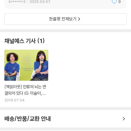
k******3
2025.04.07.
0
한줄평 전체보기
채널예스 기사
1
[책읽아웃] 인류의 뇌는 연
결되어 있다 (G. 이슬아, 정
세랑 작가)
2019.07.04.
배송/반품/교환 안내