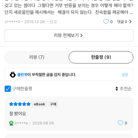
수도 2009년 1600여 개에서 2015년 2200여 개로 증가했고, 대형서점
갖고 있는 셈이다. 그렇다면 거부 반응을 보이는 경우 어떻게 해야 할까?
이 사라진 자리에 동네 서점이 들어서기 시작했다. 소비자들이 공간과 경
단지 새로움만을 제시해서는 해결이 되지 않는다. 친숙함을 제공해야 한
험을 다시 찾게 되면서 독특한 동네 서점을 중심으로 오프라인 실적이 늘
다. 물론 낯설지만 편암한을 동시에 안겨주어야 한다. 개인적으로 이러한
c*****0
2019.12.28.
신고
0
댓글
0
어난 것이다.
어려움을 잘 극
--- 「5장 ‘온라인과 오프라인을 연결해 고객경험을 설계하라’」 중에서
리뷰 전체보기
리뷰
7
한줄평
9
클린봇
이 부적절한 글을 감지 중입니다.
설정
구매한줄평
추천순
eBook
구매
잘 봤어요
z****e
2026.08.09.
0