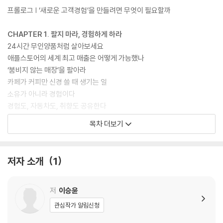
험에 해답이 있다고 말한다. 브랜드가 만들어둔 공간에서 제품과 함께 놀
프롤로그 | ‘새로운 고객경험’을 만들려면 무엇이 필요할까
고 컨셉을 느끼는 경험, 그 브랜드가 제안하는 방식대로 살아보는 경험 말
이다.
CHAPTER 1. 팔지 마라, 경험하게 하라
24시간 무인양품처럼 살아보세요
애플스토어의 세계 최고 매출은 어떻게 가능했나
‘붐비지 않는 매장’을 팔아라
카페가 커피만 신경 쓸 때 생기는 일
소유가 아니라 경험이다
경험도, 자동차도, 취향도 공유한다
가성비 말고 가잼비, 제품 말고 소확행
목차 더보기
디지털 시대, 오프라인의 반격
CHAPTER 2. 사람을 연결시켜 새로운 경험을 만들어라
저자 소개
1
매장을 넘어 광장으로
진짜 가치는 공간이 아니라 연결이다
죽은 기업도 살리는 커뮤니티의 마력
저
이승윤
에어비앤비는 어떻게 힐튼을 뛰어넘었나
관심작가 알림신청
호텔, 숙박공간이 아닌 문화공간이 되다