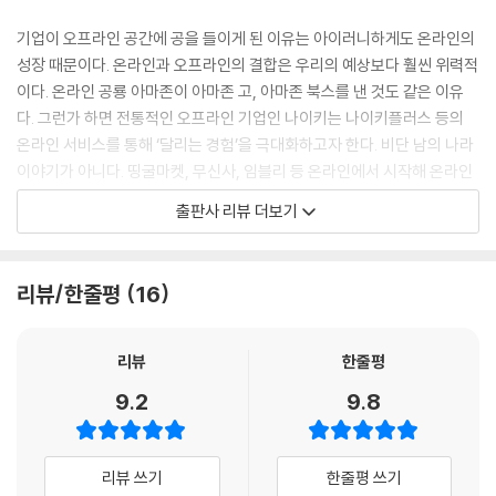
공들여 만든 커뮤니티는 재무제표에는 드러나지 않지만 웬만한 유형자산
을 뛰어넘는 기업의 버팀목이 된다. 특히 기업이 어려울 때 기대치 못한 뒷
기업이 오프라인 공간에 공을 들이게 된 이유는 아이러니하게도 온라인의
심을 발휘한다. 마침 여기 좋은 사례가 있다.‘ 요가복의 샤넬’이라 불리는
성장 때문이다. 온라인과 오프라인의 결합은 우리의 예상보다 훨씬 위력적
룰루레몬 애슬레티카(Lululemon Athletica, 이하 룰루레몬) 이야기다.
이다. 온라인 공룡 아마존이 아마존 고, 아마존 북스를 낸 것도 같은 이유
이 캐나다 브랜드는 한때 매년 3조 원가량의 매출을 올리며 가파르게 성장
다. 그런가 하면 전통적인 오프라인 기업인 나이키는 나이키플러스 등의
했지만, 2010년경 품질 문제와 창업자의 지분 매각 등으로 브랜드가 위기
온라인 서비스를 통해 ‘달리는 경험’을 극대화하고자 한다. 비단 남의 나라
에 처해 성장 시계가 멈춰 있었다. 하지만 2018년 한 해 동안에만 주가가
이야기가 아니다. 띵굴마켓, 무신사, 임블리 등 온라인에서 시작해 온라인
무려 100% 이상 상승했고, 새롭게 진출한 아시아 시장에서도 승승장구하
에서 성공을 거둔 기업들이 오프라인 매장을 내는 것을 보라.
출판사 리뷰 더보기
고 있다.
이들이 위기를 극복하고 화려하게 부활할 수 있었던 원동력은 무엇일까?
최근 많은 기업이 공간을 매개로 고객을 만나려 시도하고 있다. 그러나 단
전문가들은 그동안 룰루레몬이 공들여 만들어놓은 커뮤니티 시스템 덕분
순히 예쁜 공간, 멋있는 공간을 꾸민다고 사람들이 몰리는 것은 아니다. 디
리뷰/한줄평
16
이라고 입을 모은다. --- 「2장 ‘사람을 연결시켜 새로운 경험을 만들어라’」
지털 시대의 기업은 새로운 시각으로 공간을 바라보아야 한다. 이 책에서
중에서
는 애플, 아마존, 무지 등 세상을 혁신적으로 변화시킨 기업들의 경험 마케
팅을 바탕으로, 공간을 통해 경험을 연결하는 4가지 전략을 제안한다.
리뷰
한줄평
인간은 살아가면서 외부 정보와 끊임없이 상호작용한다. 이 정보는 뇌로
9.2
9.8
흘러가고, 과거 경험과의 비교 대조를 통해 최종적으로 ‘새로운 경험’ 카테
첫째, 공간에 ‘사람’을 모으고, 모인 사람을 연결해 새로운 경험을 창출하는
고리를 만들어낸다. 중요한 것은, 정보가 뇌로 가기 전에 거치는 필수 경로
방법
가 바로 오감이라는 사실이다. 즉 최적의 경험은 오감으로 정보를 획득한
둘째, 다채로운 ‘경험’이 연결되는 공간을 만들어 시너지 효과를 내는 방법
리뷰 쓰기
한줄평 쓰기
후에 만들어진다. 경험 마케팅에 뛰어들려는 기업이 오감 연구를 게을리
셋째, ‘오감’을 연결할 수 있는 공간을 만드는 방법