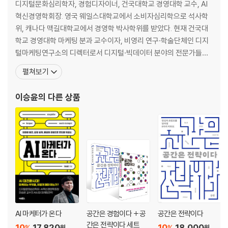
콘텐츠는 3%만, 연결에 97% 집중한다
디지털문화심리학자, 경험디자이너, 건국대학교 경영대학 교수, AI
혁신경영학회장. 영국 웨일스대학교에서 소비자심리학으로 석사학
CHAPTER 3. 오감을 자극하는 경험을 선사하라
위, 캐나다 맥길대학교에서 경영학 박사학위를 받았다. 현재 건국대
색깔을 바꾸면 다운로드가 빨라진다?
학교 경영대학 마케팅 분과 교수이자, 비영리 연구·학술단체인 디지
매장 혼잡도, 소리로 조절한다
털마케팅연구소의 디렉터로서 디지털·빅데이터 분야의 전문가들과
아이캐칭을 넘어 노즈캐칭으로
함께 다양한 연구활동을 펼치고 있다. 또한 ‘AI혁신경영학회’의 창립
펼쳐보기
와인이 맛있는 이유는 무겁기 때문?
멤버로, 현재 학회장을 맡고 있다. 신한은행, 삼성화재, 농협, 빙그레,
오감을 연결해 시너지를 만들어라
대교, LG전자 등 다양한 기업과 기관에서 컨설팅과 강연을 진행해왔
이승윤
의 다른 상품
다. 소비자 심리학 연구에도 남다른 성과를 보여 <광고 저널(Jo
CHAPTER 4. 공간에서 브랜드를 경험하게 하라
오프라인 공간, 조연에서 주연으로
제품이 아니라 컨셉을 진열한다
야에카다움을 드러내려면 어디에 있어야 할까?
세상에서 가장 비싼 디지털 놀이터
렉서스가 사람이라면 무엇을 먹고 마시고 즐길까?
우리 제품이 아닌 것들로 우리를 드러낸다
보이지 않았던 스토리를 이야기하다
브랜드의 DNA를 체험하게 하라
AI 마케터가 온다
공간은 경험이다 + 공
공간은 전략이다
간은 전략이다 세트
10
17,820
10
18,000
%
%
원
원