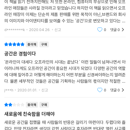
이 책을 읽기 전까지만해도 저 또한 온라인, 컴퓨터의 부상으로 인해 오프
꿔보자. 제품을 오프라인에서만 판매하는 게 아니라면, 오프라인에서 ‘판
라인 매장들은 사라질 것이라고 믿었습니다.하지만 이 책을 읽으면서 오프
매’만 고집할 필요가 있을까? 오프라인이 제품과 서비스의 배경에 머물 필
라인 매장이 이제는 단순히 제품 판매를 위한 목적이 아닌,브랜드와 회사
요가 있는가 말이다. 브랜드 컨셉이 녹아 있는 경험을 충실히 전달하기만
의 이미지와 아이덴티티를 보여줄 수 있는 '공간'으로 변모하고 있다는 것
한다면 고객은 언제든 구매 장소를 스스로 찾아나설 수 있다. 실제로 공간
을 알게 되었습니다.특히 전 세계에서 큰 영향력을 끼치고 있는 애플의 공
d********k
2020.04.26.
신고
0
댓글
0
의 정의가 이렇게 바뀌는 중이다.
간 설계와 공간의
--- 「4장 ‘공간에서 브랜드를 경험하게 하라’」 중에서
종이책
구매
공간은 경험이다
그런데 이상하지 않은가? 대형 서점을 하나하나 몰락시키면서 오프라인
서점을 사양사업으로 몰고 온 장본인이 바로 아마존인데, 그 아마존이 다
'온라인이 대세다. 오프라인의 시대는 끝났다.' 이런 말들이 넘쳐나면서 아
시 오프라인 서점을 열다니 말이다. 아마존이 온라인 서점 사업에 공격적
이러니하게도 오프라인 공간이 중요한 시대가 되었다. 다양한 공간의 역할
으로 나서기 시작하면서 한때 600여 개 매장을 운영하던 미국 서점업계 2
에 대해 짚어주고 어떻게 해야하는지 어떤 부분을 신경써야하는지 알려준
다. 물론 세부적인 것들은 공간을 기획하는 사람들의 몫이지만 적절한 가
위 보더스(Borders)마저 2011년 파산을 선언했다. 오프라인에서 책을 사
이드는 될 수 있다.소비자의 경험을 위한 공간의 중요성을 다각도로 볼 수
던 구매자들이 모두 온라인으로 흡수되다시피 했기 때문이다. 그런데 왜
j***h
2020.01.01.
신고
0
댓글
0
있는 책으로 추
이제 와서 오프라인 서점으로 영역을 넓히려는 것일까? 온라인 사업이 하
향세에 접어든 것도 아닌데 말이다.
종이책
구매
짐작했겠지만 이 또한 고객경험 때문이다. 아마존이 오프라인 서점을 몰락
새로움에 친숙함을 더해야
시켰다는 기사가 쏟아질 무렵, 이상한 일이 벌어졌다. 바닥 없이 추락하던
새로운 공간을 접했을 때 사람들의 반응은 갈리기 마련이다. 두렵다와 즐
오프라인 서점 매출이 반등세로 돌아선 것이다. 미국서점연합(ABA) 회원
겁다. 만약 전자라면 생각이 갇힌 사람이고 후자라면 반대로 열린 사고를