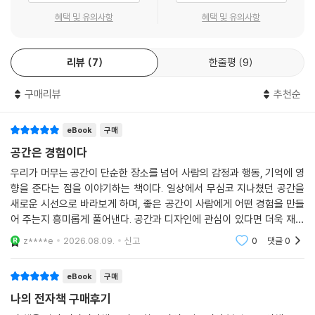
해서는 안 되는 이유가 이것이다. 나아가 하나의 감각에만 집중할 것이 아
넷째, 온라인과 오프라인을 효과적으로 연결하는 방법
혜택 및 유의사항
혜택 및 유의사항
니라 다채로운 형태로 오감을 연결하도록 노력해야 한다.
여러 감각을 연결하면 시너지 효과가 난다는 사실은 여러 연구를 통해 이
저자는 디지털 시대의 온라인 마케팅과 빅데이터를 연구해 오다, 소비자가
미 증명된 바 있다. 미국의 교육학자 에드거 데일(Edgar Dale)의 경험 모
리뷰
7
한줄평
9
온라인과 오프라인에 원하는 것이 다르지 않다는 사실을 알고 오프라인 연
델(cone of experience)에 따르면, 청각으로 메시지를 전달받은 사람
구에도 뛰어들었다. 영역을 넘나드는 폭넓은 탐색 끝에 만들어진 이 책은
들은 시간이 흐른 뒤 메시지의 20%만을 기억했고, 시각으로 전달받은 경
구매리뷰
추천순
앞으로의 공간에 관한 지침서이자, 경험에 탐닉하는 밀레니얼 세대를 만족
우 약 30%를 기억했다고 한다. 하지만 시각과 청각을 동시에 이용해 메시
시킬 마케팅 전문서다. 온라인과 오프라인을 모두 활용해 시너지를 내고
지를 받은 사람들은 50% 이상의 내용을 기억해냈다. 또한 역할극과 같은
싶은 기업, 전에 없는 브랜드 경험을 만들어야 하는 실무자, 매력적인 공간
eBook
구매
다채널 경험을 제공하면 메시지의 70% 이상을 기억할 수 있었다. 즉, 동일
을 통해 자기만의 고객을 확보하려는 사업가에게 충실한 길잡이가 되어줄
공간은 경험이다
한 메시지라 하더라도 두 가지 이상의 감각을 통해 전달하면 효과가 증폭
것이다.
우리가 머무는 공간이 단순한 장소를 넘어 사람의 감정과 행동, 기억에 영
되었다. --- 「3장 ‘오감을 자극하는 경험을 선사하라’」 중에서
향을 준다는 점을 이야기하는 책이다. 일상에서 무심코 지나쳤던 공간을
새로운 시선으로 바라보게 하며, 좋은 공간이 사람에게 어떤 경험을 만들
디지털은 우리를 둘러싸고 있는 공간의 의미를 재정의하고 있다. 과거 오
어 주는지 흥미롭게 풀어낸다. 공간과 디자인에 관심이 있다면 더욱 재미
프라인 매장은 판매하는 제품과 서비스의‘ 배경’과 같은 존재였다. 제품과
있게 읽을 수 있는 책이다.
z****e
2026.08.09.
신고
0
댓글
0
서비스가 주연이라면 공간은 철저히 조연에 머물렀다. 그러나 디지털은 이
러한 공간 개념을 혁신적으로 파괴했다. 이제 방문객의 손에는 온라인 판
매처에 언제든 접속할 수 있는 스마트폰이 있기 때문에, 오프라인 매장이
eBook
구매
아니어도 얼마든지 제품을 구매할 수 있다.
나의 전자책 구매후기
이를 두고 많은 이들이 오프라인의 위기라고 했다. 하지만 관점을 한번 바