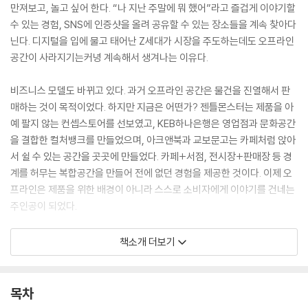
만져보고, 놀고 싶어 한다. “나 지난 주말에 뭐 했어”라고 즐겁게 이야기할
수 있는 경험, SNS에 인증샷을 올려 공유할 수 있는 장소들을 계속 찾아다
닌다. 디지털을 입에 물고 태어난 Z세대가 시장을 주도하는데도 오프라인
공간이 사라지기는커녕 계속해서 생겨나는 이유다.
비즈니스 모델도 바뀌고 있다. 과거 오프라인 공간은 물건을 진열해서 판
매하는 것이 목적이었다. 하지만 지금은 어떤가? 젠틀몬스터는 제품을 아
예 팔지 않는 컨셉스토어를 선보였고, KEB하나은행은 영업점과 문화공간
을 결합한 컬처뱅크를 만들었으며, 아크앤북과 교보문고는 카페처럼 앉아
서 쉴 수 있는 공간을 곳곳에 만들었다. 카페+서점, 전시장+판매장 등 경
계를 허무는 복합공간을 만들어 전에 없던 경험을 제공한 것이다. 이제 오
프라인은 제품을 위한 배경이 아니라 스스로 소비자에게 이야기를 건네는
주인공이 되었다.
특히 취미, 재미 등 라이프스타일을 제안하는 모습이 두드러진다. 제품의
책소개 더보기
기능이나 가격보다는 ‘이 제품과 이 브랜드로 내 삶이 어떻게 바뀔 것인
가’에 집중하는 이들이 많아졌기 때문이다. 이제 기업은 “그래서, 나한테
뭘 해줄 수 있는데?”라고 직설적으로 묻는 소비자에게 답을 줄 수 있어야
목차
한다. 《공간은 경험이다》는 바로 경험 마케팅, 그중에서도 공간이 주는 경