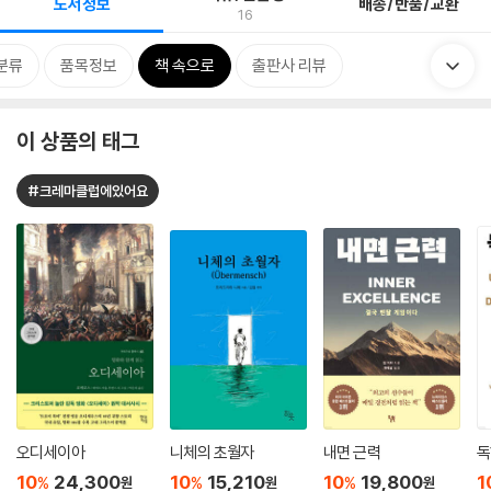
도서정보
배송/반품/교환
16
분류
품목정보
책 속으로
출판사 리뷰
이 상품의 태그
#크레마클럽에있어요
오디세이아
니체의 초월자
내면 근력
독
10
24,300
10
15,210
10
19,800
1
%
%
%
원
원
원