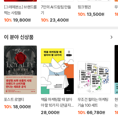
[그래제본소] 브랜드를
7인의 AI 드림팀 만들
핑크펭귄
무
찍는 사람들
기
10
13,500
1
%
원
10
19,800
10
23,400
%
%
원
원
이 분야 신상품
포스트 로열티
책을 마케팅할 때 알아
무조건 팔리는 마케팅
현
야 할 10가지 (큰글자
기술 100 세트
는
10
18,000
%
원
책)
28,000
10
66,780
1
%
원
원