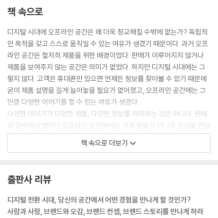
책 속으로
디지털 시대에 오프라인 공간은 왜 더욱 정교해질 수밖에 없는가? 독립적
인 목적을 갖고 스스로 움직일 수 있는 여유가 생겼기 때문이다. 과거 오프
라인 공간은 철저히 제품을 위한 배경이었다. 판매가 이루어지지 않거나
제품을 보여주지 않는 공간은 의미가 없었다. 하지만 디지털 시대에는 그
렇지 않다. 고객은 휴대폰만 있으면 언제든 정보를 찾아볼 수 있기 때문에
굳이 제품 설명을 길게 늘어놓을 필요가 없어졌고, 오프라인 공간에는 그
만큼 다양한 이야기를 할 수 있는 여유가 생겼다.
다양한 이야기가 다양한 제품, 다양한 정보를 의미하는 것은 아니다. 판매
의 압박에서 벗어난 오프라인 공간에서는 이제 정보가 아니라 감성을 전달
하는 것이 더 중요해졌다. 온라인에서도 물론 트렌디하고 창의적인 광고로
책 속으로 더보기
감성을 전달할 수 있지만, 아직까지 온라인은 물리적인 접촉이 불가능한
가상의 세계다. 반면 오프라 인 공간은 단순한 전시와 설명을 넘어 제품이
가진 감성과 브랜드 컨셉을 정교하게 전달해줄 수 있기 때문에, 기업들은
출판사 리뷰
이 점에 집중하여 오프라인 공간을 설계하고 있다. --- 「1장 ‘팔지 마라, 경
험하게 하라’」 중에서
디지털 전환 시대, 당신의 공간에서 어떤 경험을 만나게 할 것인가?
사람과 사람, 브랜드와 오감, 브랜드 컨셉, 브랜드 스토리를 만나게 하라