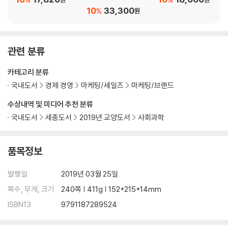
CHAPTER 5. 온라인과 오프라인을 연결해 고객경험을 설계하라
10
33,300
%
원
‘아마존 되다’를 피하는 법
하나만 잘하는 리테일숍의 종말
치과 같은 은행을 스타벅스처럼 만들려면?
관련 분류
병원, 애플스토어처럼 만들고 넷플릭스처럼 운영하라
나이키는 어떻게 세상에 없던 ‘달리는 경험’을 제공했나
카테고리 분류
‘세상에서 가장 혁신적인 기업’의 경험 설계법
국내도서
경제 경영
마케팅/세일즈
마케팅/브랜드
경험 설계, 온라인과 오프라인의 이인삼각 경기
수상내역 및 미디어 추천 분류
에필로그 | 새로운 인사이트를 준 여행지, 도쿄에게
국내도서
세종도서
2019년 교양도서
사회과학
독자들이 가보면 좋을 공간들
품목정보
발행일
2019년 03월 25일
쪽수, 무게, 크기
240쪽 | 411g | 152*215*14mm
ISBN13
9791187289524