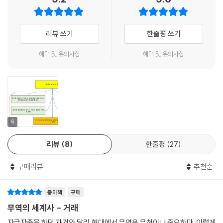
행증 자체는 명목상의 가격에 팔렸고, 아시아 선박이 관세를 징수하는 포
여준다. 로마와 한나라 사이의 고대 교역은 수많은 중개인을 거치며 실크
르투갈 관할의 항구에 들르도록 강제하는 수단으로 기능했다. 예를 들어 1
로드 전역에서 활발하게 이루어졌고, ‘무역의 종교’ 이슬람이 발흥하자 안
무역전쟁이 새로운 현상이라고 생각하는가? ‘그렇다’고 답했다면 다시 생
540년 구자라트의 선박이 억류되었는데, 카르타스에 명시된 페르시아만
리뷰 쓰기
한줄평 쓰기
달루시아에서 필리핀까지 범이슬람 상권이 형성되었다. 이 인도양 교역 체
각해 봐야 할 것이다. 윌리엄 번스타인은 무역의 역사에 대한 경이로운 수
의 최종 목적지가 인도양에서의 위치와 부합되지 않았기 때문이다. 관세가
계에서 각 국은 예외 없이 ‘무역할 것인가’, ‘침략할 것인가’, 아니면 ‘보호할
준의 이해를 바탕으로, 이야기꾼으로서 무역이 인간에게 미치는 영향을 조
화물 가치의 6퍼센트 정도로 낮았다는 점은 포르투갈이 인도양 해상 운송
혜택 및 유의사항
혜택 및 유의사항
것인가’의 선택에 직면했다. 작은 도시국가에서부터 세계 최고의 제국에
명한다. 그는 무역의 승자와 패자를 주제로 한 해묵은 논쟁이 오늘날 자유
을 제대로 통제하지 못했음을 방증한다.
이르기까지 이 세 가지 선택사항에 어떻게 접근하느냐에 따라 각기 다른
무역과 보호주의를 가르는 분열에 어떤 영향을 미쳤는지 설명하기 위해,
포르투갈이 대대적으로 카르타스를 징수하고 전함을 운용하며 항구를 요
교역 환경을 맞았고 나라의 운명이 결정되기도 했다.
독자를 ‘유령선’이 출몰하는 바다와 위험천만한 대륙 횡단 여행의 시대로
새화하는 대신 한정된 자원을 교역에 집중했다면 향료, 실크, 고급 면직물,
데려간다. 이 과정에서 저자는 미중 무역 갈등의 뿌리를 파헤치고, 세계가
자기, 진주를 희망봉 너머로 싣고 와서 유럽의 가장 부강한 나라로 발돋움
포르투갈이 인도양의 서쪽 관문을 지키던 ‘무슬림 봉쇄’를 깨고 희망봉을
그 어느 때보다 상업을 통해 긴밀하게 연결된 이 시대에도 자유무역에 대
했을 것이다. 왕실, 상인, 선장은 향료 교역으로 큰 이익을 얻었지만 포르투
돌아가는 데 성공하면서 오늘날처럼 다시 서양이 상업을 지배하는 시대가
한 오랜 반발이 계속되고 있음을 잘 보여준다. 번스타인은 거장의 통찰력
6
갈이라는 나라 자체는 세계 제국을 운용하느라 막대한 군사비를 지출하고
열렸다. 그러나 포르투갈 교역 제국도 한 세기 뒤 네덜란드에게 밀려났으
으로 역사를 꿰뚫어 독자가 이 시대의 뿌리 깊은 분열을 이해할 수 있도록
파산했다. 포르투갈은 만성적으로 부채에 시달리는 ‘제노바의 인도 제
며, 네덜란드는 다시 영국 동인도회사에 밀렸다. 이렇게 세계가 ‘평평해지
리뷰
8
한줄평
27
도와준다.
도’로 알려졌으며 이탈리아 상인, 푸거(Fugger) 가문이 운영하는 독일 은
는’ 과정에서 승자와 패자가 모두 생겼으며 패권 경쟁에서 밀려난 나라는
- 사라 본지오르니 (Sara Bongiorni, 『메이드 인 차이나 없이 살아보기』저자)
행, 왕국의 주요 채권자들에게 빚을 졌다.--- 「7장 대항해시대:포루투갈
열강의 노리개로 전락했다. 한쪽 사람들을 먹이는 길은 다른 쪽 사람들을
구매리뷰
추천순
교역 제국」 중에서
굶기는 길이었기 때문이다. 번스타인은 ‘아편전쟁’을 예로 들며 중국이 어
『무역의 세계사』는 고대부터 오늘날까지의 무역 발전에 대한 노련한 통찰
떻게 서구 열강에 철저히 유린당했는지, 그리고 그것이 오늘날 미중 무역
종이책
구매
오늘날의 세계화와 이에 대한 불만의 뿌리를 찾기 위해서는 먼저 다음 다
이 가득한 책이다. 번스타인은 광범위한 역사적 맥락을 활용하여 무역의
갈등의 뿌리가 되고 있음을 되짚어본다. 일대일로를 추구하면서 과거의 영
무역의 세계사 - 거래
섯 가지를 이해해야 한다.
발전이 사회의 번영에 어떻게 기여했는지 설명하며, 무역과 무역 정책이
광을 되찾으려는 중국과 세계 패권을 지키려는 미국의 갈등은 무역의 역사
첫째, 1493년 콜럼버스의 2차 항해 이후 수십 년 안에 옥수수, 밀, 커피,
자급자족을 하던 과거와 달리 현대에서 무역은 무척이나 중요하다. 이렇게
야심찬 국가의 발전에 촉매제로 작용한 설득력 있는 사례를 제시한다. 그