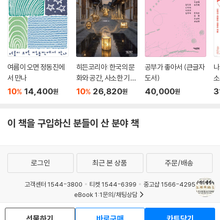
여름이 오면 정동진에
히든코리아: 한국의 문
공부가 좋아서 (큰글자
나
서 만나
화와 공간, 사소한 기적
도서)
소
들
서
10
14,400
10
26,820
40,000
3
%
%
원
원
원
이 책을 구입하신 분들이 산 분야 책
로그인
최근 본 상품
주문/배송
고객센터 1544-3800
티켓 1544-6399
중고샵 1566-4295
eBook 1:1문의/채팅상담
예스이십사(주) 사업자 정보
선물하기
바로구매
카트담기