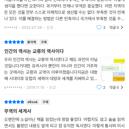
에서는 결코 새롭거나 낯선 모습이 아닌 것이다.
차, 설탕 등의 작물이 대륙을 넘나들면서 세계 농업과 노동시장에 혁명이
생각을 했다면 오판이다. 과거부터 언제나 무역은 중요했다. 어떤 지역이
는 무역이 세계를 만들어온 과정을 우리가 반드시 이해해야 한다는 정당한
든 모든 것을 전부 스스로 자체적으로 생산할 수는 없다. 부족한 것이 언제
일어났다. 작물의 교환이 인간의 생활 조건을 늘 개선한 것은 아니었다.
주장을 한다. 앞으로 무역은 긍정적이든 부정적이든 인간 사회에서 핵심적
인류 역사의 위대한 발전을 이끈 원동력은 무엇인가?
나 있다. 이를 해결하는 방법은 다른 민족이나 국가에서 부족한 것을 수입
둘째, 17세기 초 스페인과 네덜란드 선원들은 지구 풍향 체계의 마지막 비
인 역할을 계속 수행할 것이기 때문이다. 경제인뿐 아니라 정치인도 주목
하는 것이다. 그 쪽에서 원하는 것을 우리는 줘야만 했다. 서로가 이런 니즈
밀을 풀어냈다. 덕분에 드넓은 대양을 비교적 손쉽게 건널 수 있었다. 165
해야 하는 책이다.
l*****2
2022.07.29.
신고
3
댓글
0
근대에 접어들면서 정치와 종교보다는 전반적으로 세속적 이념이 역사를
가 만족될
0년에는 온갖 물건과 전 세계의 사람들이 세계 대다수 지역을 공략할 수
주도하기 시작했다. 자유무역주의와 보호무역주의의 대결은 자유무역으
- 아서 래퍼 (Arthur Laffer, 래퍼 어소시에이츠(Laffer Associates) 회장)
있었다.
종이책
구매
로 인한 승자와 패자가 누구인지에 대한 경제학자들의 대리전에 다름 아니
셋째, 페루와 멕시코에서 거대한 은 광산이 발견되면서 세계적 통화체계가
었다. 자유무역이 제공하는 인센티브와 동기는 인류 전반의 복지를 향상시
인간의 역사는 교류의 역사이다
『무역의 세계사』로 번스타인은 경제사학자이자 최고의 저자라는 기존의
탄생했다(이와 더불어 은화가 지나치게 주조되어 살인적인 인플레가 발생
키는 동시에 사회를 좀먹는 부의 불균형을 지속적으로 확대해 왔다.
명성을 한층 높였다. 그는 탁월한 연구로 글로벌 무역의 역사에 대해 새롭
우리 인간의 역사는 교류의 역사였다고 해도 과언이 아닐
했다). 가장 보편적으로 사용된 스페인의 8레알 동전은 오늘날 미국의 10
그럼에도 번스타인은 《무역의 세계사》의 서술 전반에서 인류 역사에 대한
게 눈뜨게 해주고 재미있는 이야기로 술술 읽히는 책을 선사했다. 독자들
것입니다거대한 유라시아 뿐만이 아니라 인간이 거주하
0달러 지폐나 비자카드처럼 통용되었다.
낙관적인 자세를 견지한다. 무역은 인간의 원초적 본능이며, 각자 최고의
은 눈을 뗄 수 없는 장대한 역사를 읽으면서 지적 보상과 즐거움을 느낄 것
는 곳에서는 교환과 교역이 이루어졌읍니다지금은 대항
넷째, 17세기에는 주식회사가 탄생하면서 완전히 새로운 무역 질서가 형
상품을 준비해서 교환하는 무역 행위에 참여하려는 거부할 수 없는 욕구가
해 시대이후 유럽의 세력이 대양과 세계를 지배하고 있지
이다. 아울러 문명의 성장과 사회 발전에 상당한 기여를 한 경제의 글로벌
성되었다. 주식회사는 이전의 개인 판매원, 가족 기업, 왕족의 독점 등과 비
결국 세계를 번영으로 이끌 것이라는 희망이다.
만 그 이전에는 유라시아의광활한 지역에서 무역로와 부
화가 오늘날 어떤 문제에 직면했는지 관심을 기울이게 될 것이다.
k*******n
2019.11.10.
신고
2
댓글
0
교해 이점이 컸다. 이내 대규모 기업이 세계 교역을 장악했으며, 이후 세계
와 번영이 있었읍니다 1.인간의 역사를 교역의 역사라고
- 존C. 보글 (John C. Bogle, 뱅가드 그룹 창립자)
무대에서 대기업의 위상은 흔들리지 않았다.
한것처럼 인간의 주고받음은 거의 본능적이고
“인류는 점차 덜 폭력적으로 변해가고 있는데, 무역을 통해 이웃이 죽기보
다섯째, 변화는 누군가를 불만에 빠뜨렸다. 16~17세기의 새로운 세계경
eBook
구매
다는 살 때 도움이 된다는 사실을 깨달았기 때문이다.” _윌리엄 번스타인
제로 값싸고 질 좋은 물건이 수입되자 섬유 제조업자, 농민, 서비스 근로자
번스타인은 국제무역의 광범위한 역사를 조명하면서 신나는 모험 이야기
무역의 세계사
는 타격을 입었다. 오늘날로 따지면 자기 권리를 주장하는 프랑스 농민들
와 학문적 지식을 솜씨 좋게 엮었다. 그가 전하는 고대부터 현재까지 무역
오랜만에 소설아닌 책을 읽었는데 정말 좋았다. 어렵지도 않고 술술 읽히
과 미국의 자동차 산업 근로자들이었다. --- 「8장 에워싸인 세계:기축통화
의 역사는 물건을 교환하려는 억누를 수 없는 인간 욕구의 이야기이며, 나
면서도 몰랐던 내용도 알게 되고 참 유익한 독서였다. 이렇게 통사와 미시