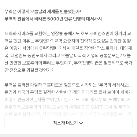
무역은 어떻게 오늘날의 세계를 만들었는가!
무역의 관점에서 바라본 5000년 인류 번영의 대서사시
재화와 서비스를 교환하는 영장류 중에서도 호모 사피엔스만이 장거리 교
역을 했던 이유는 무엇인가? 교역 요충지의 전략적 중요성을 간과한 동양
은 어떻게 서양에게 유린당했나? 세계 패권을 장악한 팍스 로마나, 대영제
국, 네덜란드 동인도회사 그리고 오늘날 다국적 기업의 공통분모는? 오늘
날 만연한 보호주의의 뿌리는 무엇이고, 무역전쟁의 끝은 필연적으로 국가
간 전쟁으로 귀결될 것인가?
무역을 둘러싼 대담하고 흥미로운 질문으로 시작되는 『무역의 세계사』는
문명과 제국의 운명을 결정한 찬란한 거래의 연대기를 펼쳐 보이며 세계가
어떻게 만들어졌는지를 보여준다. 실크로드 교역, 향료무역, 노예무역, 자
유주의와 보호주의의 갈등, 오늘날의 세계를 만든 GATT(관세 및 무역에
관한 일반 협정)까지, 자유무역을 둘러싼 영광과 비극적 사건들을 손에 잡
힐 듯 생생하게 그려내는 이 책은 미중 무역전쟁과 브렉시트로 촉발된 반
책소개 더보기
세계화의 혼돈 속에서 독자들에게 세계정세를 이해하는 날카로운 눈을 제
공해 줄 것이다.