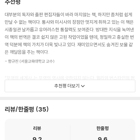
추천평
종교에서 영감을 얻은 잔혹함과 천재성을 결합하여 잔해를 공격했고 근대
순으로 결합해서 미시사와 통사의 장점을 절묘하게 취한 책이다.
서양의 교역 지배를 굳건히 했다. --- 「 6장 질병교역」 중에서
대부분의 독자와 출판 편집자들이 바라 마지않는 책, 하지만 좀처럼 쉽게
세계의 패권을 결정한 찬란한 거래의 역사를 통해 현재를 읽고 미래를 예
만날 수 없는 책이다. 통사와 미시사의 장점만 멋지게 취하고 있는 이 책은
포르투갈 왕은 탐험대를 이끄는 로페즈 드 세케이라(Lopez de Sequeir
견하는 통찰력을 제시하는 《무역의 세계사》는 2008년 [파이낸셜타임스]
시종일관 날카롭고 유머러스한 통찰력도 보여준다. 방대한 지식을 녹여낸
a)에게 말라카와의 교역 관계를 수립하라는 임무를 맡긴 터였다. 아덴이
와 [이코노미스트]의 ‘올해의 책’에 동시 선정되면서 경제사 분야의 고전
이 책의 번역은 결코 쉽지 않은 고된 작업이었을 텐데, 정밀하고 충실한 번
인도양 서단에 위치하여 유럽, 이집트, 터키, 말라카로 향하는 물자를 통제
으로 일찌감치 자리 잡았다. 2018년 미중 무역전쟁이 격화되면서 이 책의
역 덕분에 책의 가치가 더욱 빛나고 있다. 재미있으면서도 숨겨진 보물 같
한다면, 말라카는 대양의 동단에 위치한 좁은 해협으로 향료 제도의 향료
통찰이 다시금 주목받으며 10년 만에 베스트셀러 리스트에 재진입했다.
은 깨달음을 주는 책이다.
와 중국이나 일본의 사치품이 지나갔다. 1509년 4월 소함대는 코친에 도
[포브스] 지는 2018년 여름 필독서로 이 책을 추천하면서 ‘자유무역이 오
착하여 물자를 다시 보급 받고 선박을 수리했다. 8월 19일에는 여름 계절
- 함규진 (서울교육대학교 교수)
늘날의 정치 지형에서 심각한 공격을 받고 있는 이때, 무역의 역사를 추적
풍을 타고 유럽 선원들에게는 미지의 영역인 동쪽으로 나아갔다. 탐험대는
하는 번스타인의 책은 세계사 강의에서는 절대 들을 수 없는 이야기들로
23일 후인 9월 11일에 말라카에 도착했다. --- 「7장 대항해시대:포루투갈
『무역의 세계사』는 무역의 역사에 국한되지 않는다. 윌리엄 번스타인의 현
당신의 시야를 넓혀줄 것’이라고 소개했다.
교역 제국」 중에서
란한 글솜씨를 통해 세계의 역사를 아우르는 책이 되었다. 저렴하게 사서
추천평 더보기
비싸게 팔아 이익을 남기려는 인류의 오래된 욕구는 제국의 설립, 전쟁, 무
“무역할 것인가, 침략할 것인가, 보호할 것인가!”
‘큰 배’ 교역을 제외하고 포르투갈은 인도 제도의 해상 무역을 제대로 통제
역 규제로 이어졌으며 최근에는 경제와 금융 세계화에 대한 거센 저항을
나라의 운명을 결정한 트릴레마 상황에서의 선택
할 수 없었다. 그러자 때로는 급습하는 방법을 썼다. 포르투갈은 카르타스
낳았다. 무역의 역사에 대한 해박한 지식을 갖춘 번스타인이야말로 무역의
리뷰/한줄평
35
(cartaz, 통행증)를 발급하여 폭력적 갈취를 일삼았는데, 아시아의 선박
미래에 대한 오늘날의 논쟁을 효과적으로 다루는 데 완벽하게 준비되어 있
번스타인에 따르면, 전 세계가 다른 나라와 직접적인 경쟁에 노출되는 ‘세
은 강압적으로 물건을 구매해야 했다. 그렇지 않으면 억류되거나 더 험한
는 저자다.
계화’는 20세기 말 인터넷의 발명으로 갑자기 이루어진 현상이 아니며, 인
리뷰
한줄평
꼴을 당하기 십상이었다.
류 전 역사에 걸쳐 서서히 진행된 과정이다. 메소포타미아에서 발견된 최
- 리처드 실라 (Rychard Sylla, 뉴욕대 스턴 경영대학교 경제사 및 금융사학과 교
하지만 포르투갈은 카르타스를 제도적으로 실시할 능력마저 부족했다. 통
9.2
9.6
초의 기록은 당시 잉여 곡물과 금속을 교환한 거래가 있었음을 명백히 보
수)