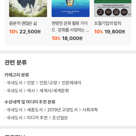
충분히 괜찮은 삶
현명한 문화 활용 가이
초월기업의 법칙
드 : 문화를 서핑하는 다
10
22,500
10
19,800
%
%
원
원
음 세대를 위한 안내서
10
18,000
%
원
관련 분류
카테고리 분류
국내도서
인문
인문/교양
인문에세이
국내도서
역사
세계사/세계문화
수상내역 및 미디어 추천 분류
국내도서
세종도서
2019년 교양도서
사회과학
국내도서
미디어 추천
조선일보