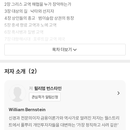
2장 그리스 교역 해협을 누가 장악하는가
3장 대상의 길 : 낙타와 선지자
4장 상인들의 종교 : 범이슬람 상권의 등장
5장 중세 향료 교역과 노예 교역
6장 흑사병과 질병 교역
7장 대항해시대 : 포루트갈 교역 제국
8장 에워싸인 세계 : 기축통화가 된 스페인 달러
목차 더보기
9장 기업의 등장 : 동인도회사
10장 플랜테이션과 삼각무역
11장 자유무역의 승리와 비극
저자 소개
2
12장 기술 혁신과 대륙 횡단 무역
13장 대공황과 보호무역주의
14장 세계화를 둘러싼 논쟁
저
윌리엄 번스타인
감사의 말
관심작가 알림신청
주
참고문헌
William Bernstein
역자 후기
신경과 전문의이자 금융이론가와 역사가로 알려진 저자는 월스트리
트에서 풀뿌리 개인투자자들을 대변하는 ‘가장 정직하고 사려 깊은’