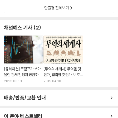
세계화에 대한 이해에 탁월한 기여를 한 책이다. 연대기의 범위는 놀라울
한줄평 전체보기
정도로 광범위하고 국제무역의 본질을 꿰뚫는 번스타인의 시선은 책을 돋
보이게 한다.
- 포린어페어스
채널예스 기사
2
깊이와 밀도에서 최근 발간된 경제서적 중에 최고 수준이라고 자신한다.
종합적인 연구에 훌륭한 이야기를 더한 책이다. 이 책의 구매 행위야말로
올해 가장‘훌륭한 거래’가 될 것이다.
- 파이낸셜 히스토리
[큐레이션] 트럼프가 쏘아
[무역의 세계사] 무역할 것
올린 관세 전쟁이 궁금하다
인가, 침략할 것인가, 보호
면
할 것인가
2025.03.13.
2019.04.10.
배송/반품/교환 안내
이 분야 베스트셀러