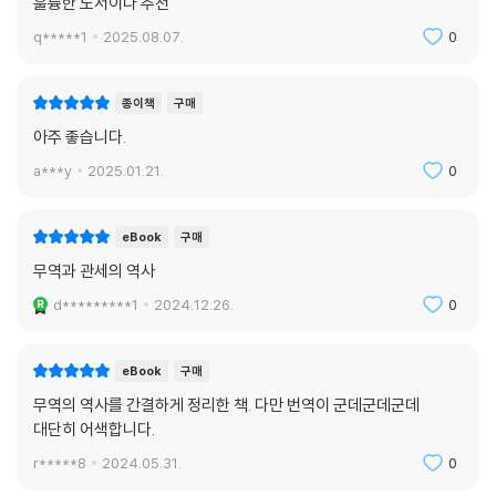
훌륭한 도서이다 추천
동안 인종관계를 악화시켰듯, 19세기 인도 및 중국과의 불평등한 교역은
깊은 깨달음을 주는 책. 윌리엄 번스타인은 통찰력 있는 이야기를 흥미진
q*****1
2025.08.07.
0
오늘날까지도 동양과 서양의 관계에 지대한 영향을 미치고 있다.
진하게 풀어나갈 줄 아는 거장이다. 《무역의 세계사》는 그야말로 찬란하게
--- 「10장 플랜테이션과 삼각무역」 중에서
빛난다.
종이책
구매
- 뉴욕타임스
아주 좋습니다.
a***y
2025.01.21.
0
무역이 끝없이 이어지는 세계무역기구(WTO) 협상으로 정의되고 컨테이
너선이 항구를 오가는 것 이상의 낭만을 주지 못하는 시대에 윌리엄 번스
타인의 책은 유령선이 출몰하는 바다로 떠나는 조니 뎁의 영화를 보는 듯
eBook
구매
한 지적 모험을 선사한다.
무역과 관세의 역사
- 파이낸셜타임스
d*********1
2024.12.26.
0
매혹적이며 재기로 넘친다. 역사적 사건이 물 흐르듯 다른 사건으로 자연
eBook
구매
스럽게 이어진다. 《무역의 세계사》는 반대되는 결론의 연속으로 인류를 번
영으로 이끈 무역의 역사를 흥미롭고도 폭넓게 다뤘다.
무역의 역사를 간결하게 정리한 책. 다만 번역이 군데군데군데
대단히 어색합니다.
- 비즈니스위크
r*****8
2024.05.31.
0
《무역의 세계사》는 애덤 스미스와 막스 베버가 인정했을 만한 작품이자,