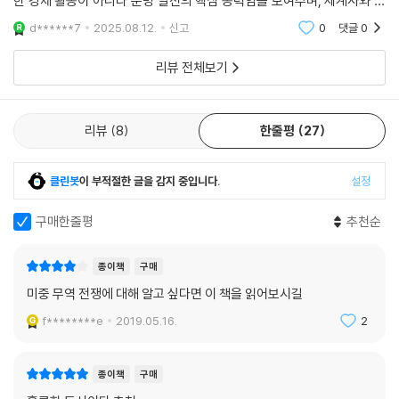
한 경제 활동이 아니라 문명 발전의 핵심 동력임을 보여주며, 세계사와 경
주는 책이다.
(futures)을 매도하여 6~12개월 후 제품의 가격을 미리 보장받을 수 있
제사를 동시에 이해할 수 있는 통찰을 제공합니다.#무역의세계사 #윌리
d******7
2025.08.12.
신고
0
댓글
0
었다. 반면 선물에 투자한 사람들은 도중에 상품 가격이 급등하는 위험을
- 피터 번스타인 (Peter L. Bernstein, 『리스크』저자)
엄번스타인 #박홍경
피할 수 있었다. 이 밖에 해상보험이라는 위험 분산 장치를 통해 보험에 가
리뷰 전체보기
입한 운송업체는 바다에서 화물을 잃어버리는 경우에 대비할 수 있었다.
번스타인은 유쾌하고 활력 넘치는 이야기꾼으로, 석기시대 이후 국제무역
지분의 부분적 보유, 선물 계약, 해상보험은 모두 상업을 발전시켰다. ---
과 경제사가 어떻게 전개되었는지에 대한 풍부한 이야기를 독자에게 들려
「9장 기업의 등장:동인도회사」 중에서
준다. 이 책은 역사, 지리, 경제를 한 권의 책 안에서 익힐 수 있도록 환상적
리뷰
8
한줄평
27
인 방법으로 집필되었다. 책을 읽는 동안 마치 스크루지 삼촌이 낯선 땅의
17~19세기 신세계에서 유럽으로(커피, 면직물, 설탕, 럼, 담배), 유럽에
옛 문명에서 겪은 모험에 대해 듣는 어린이로 돌아간 듯했다. 물론 내 강의
서 아프리카로(섬유를 비롯한 제조품), 아프리카에서 신세계로(노예) 대
클린봇
이 부적절한 글을 감지 중입니다.
설정
를 듣는 학생들에게 들려줄 많은 아이디어도 얻을 수 있었다.
서양을 횡단하여 일어난 ‘삼각무역’이라는 상거래에 대해 대부분의 학생들
- 에드 타워 (Ed Tower, 듀크대학교 경제학과 교수)
구매한줄평
추천순
이 배운다. 하지만 전체 그림을 지나치게 간소화하는 과정에서 단거리 교
역은 무시되었다. 예를 들어 영국 선박은 자메이카에서 필라델피아로 인디
독자를 폭풍 같은 여정으로 안내하는 책. 《무역의 세계사》는 물건을 나르
고 염료를 싣고 간 다음 옥수수를 선적하여 런던까지 나르고, 런던에서는
종이책
구매
고 교환하는 본능이 인간 고유의 속성일 뿐 아니라 인류 역사의 위대한 발
양모를 실어 르아브르로 이동하고, 거기서 프랑스 실크를 실어 아프리카
미중 무역 전쟁에 대해 알고 싶다면 이 책을 읽어보시길
전을 이끈 원동력임을 일깨워 준다. 애덤 스미스, 데이비드 리카도나 폴 새
노예 해안으로 떠났을 것이다.
f********e
2019.05.16.
2
뮤얼슨 같은 경제학자들의 세계에 고통 없이 입문하고 싶은 독자들에게도
한편 동양에서는 일이 순조롭게 흘러가지 않았다. 영국인은 캘리코에 열광
추천한다.
했고 차에 취했지만, 자급자족하고 자기만족 상태인 중국인의 물건과 교환
할 만한 교역품을 찾기가 만만치 않았다. 대서양에서처럼 원활히 진행되는
종이책
구매
- 이코노미스트
체계가 필요했다. 대서양 삼각무역의 한 축이던 노예무역이 이후 수백 년