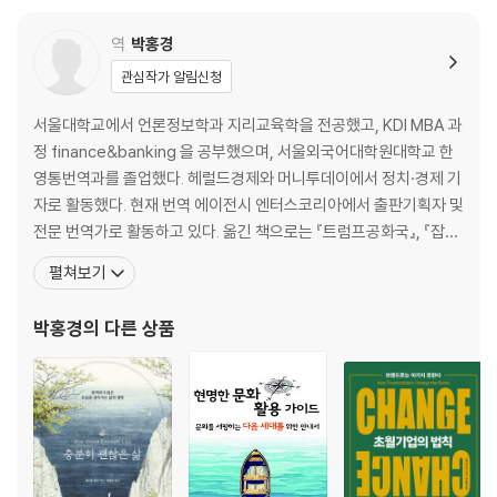
역
박홍경
관심작가 알림신청
서울대학교에서 언론정보학과 지리교육학을 전공했고, KDI MBA 과
정 finance&banking 을 공부했으며, 서울외국어대학원대학교 한
영통번역과를 졸업했다. 헤럴드경제와 머니투데이에서 정치·경제 기
자로 활동했다. 현재 번역 에이전시 엔터스코리아에서 출판기획자 및
전문 번역가로 활동하고 있다. 옮긴 책으로는 『트럼프공화국』, 『잡담
의 인문학』, 『아프리카, 중국의 두 번째 대륙』, 『7가지 결정적 사건을
펼쳐보기
통해 본 자유의 역사』, 『세상의 모든 지도 더 맵』, 『압축세계사』, 『긍
정적 이탈』, 『경쟁력』, 『나는 돈이 없어도 사업을 한다』, 『구글버스에
박홍경
의 다른 상품
돌을 던지다(공역)』