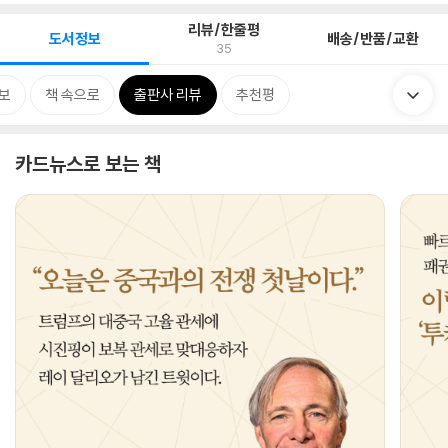
리뷰/한줄평
도서정보
배송/반품/교환
35
보
책 속으로
출판사 리뷰
추천평
카드뉴스로 보는 책