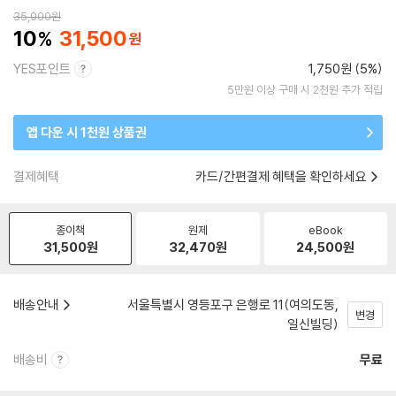
35,000
원
10
31,500
YES포인트
1,750원 (5%)
5만원 이상 구매 시 2천원 추가 적립
앱 다운 시 1천원 상품권
결제혜택
카드/간편결제 혜택을 확인하세요
종이책
원제
eBook
31,500
원
32,470
원
24,500
원
배송안내
서울특별시 영등포구 은행로 11(여의도동,
변경
일신빌딩)
배송비
무료