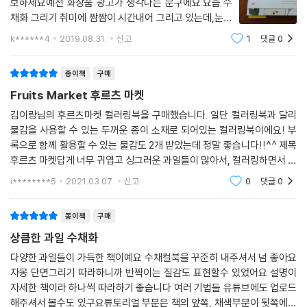
보하세요예전 화장품 광고가 생각나는 문구에요.요즘 수
채화 그리기 취미에 짬짬이 시간내어 그리고 있는데,눈에
보이는 모든 사물이 그림으로 그리면어떻게 그려질까 관
k******4
2019.08.31.
신고
1
댓글
0
심이 많이 가게 되네요.18만 팔로워 김이랑 작가의 수채
화 컬러링 노트,[Fruits Market] 구입했어요.수채
종이책
구매
Fruits Market 후르츠 마켓
김이랑님의 후르츠마켓 컬러링북을 구매했습니다. 일단 컬러링북과 달리
물감을 사용할 수 있는 두꺼운 종이 소재로 되어있는 컬러링북이에요! 부
록으로 함께 활용할 수 있는 물감도 2개 받았는데 정말 좋습니다!!^^ 제목
후르츠 마켓답게 너무 귀엽고 싱그러운 과일들이 많아서, 컬러링하면서 눈
이 정말 즐겁고, 배는 고팠습니다 ㅋㅋ 컬러링 좋아하고 수채화 물감으로
i********5
2021.03.07.
신고
0
댓글
0
칠하는 것을
종이책
구매
상큼한 과일 수채화
다양한 과일들이 가득한 책이예요 수채컬북을 꾸준히 내주셔서 넘 좋아요
자몽 단면그리기 따라하니까 반짝이는 질감도 표현할수 있었어요 설명이
자세한 책이라 하나씩 따라하기 좋습니다 여러 기법들 유튜브에도 업로드
해주셔서 볼수도 있구요튜토리얼 부분은 책의 앞쪽, 채색부분이 뒷쪽에있