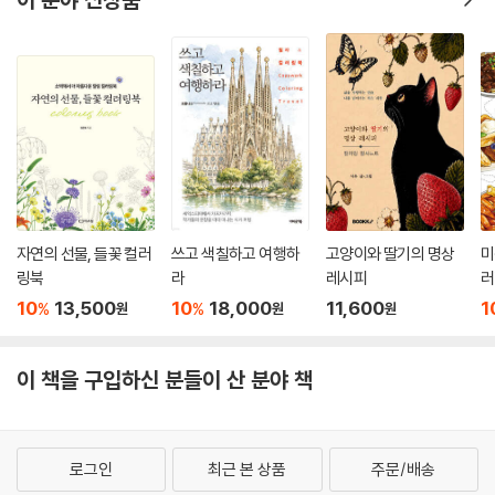
자연의 선물, 들꽃 컬러
쓰고 색칠하고 여행하
고양이와 딸기의 명상
미
링북
라
레시피
러
10
13,500
10
18,000
11,600
1
%
%
원
원
원
이 책을 구입하신 분들이 산 분야 책
로그인
최근 본 상품
주문/배송