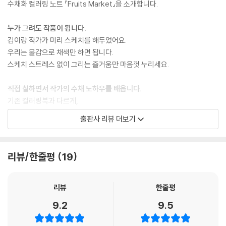
수채화 컬러링 노트 『Fruits Market』을 소개합니다.
오늘의 귀여움이 부족할 때, 과일을 색칠해주세요!
--- 「프롤로그」 중에서
누가 그려도 작품이 됩니다.
김이랑 작가가 미리 스케치를 해두었어요.
우리는 물감으로 채색만 하면 됩니다.
스케치 스트레스 없이 그리는 즐거움만 마음껏 누리세요.
직접 칠하면서 작가의 수채 노하우를 배웁니다.
기존 컬러링북과 다르게,
모든 그림에 세심한 튜토리얼이 있어요.
출판사 리뷰 더보기
튜토리얼을 차근차근 따라 그리면 작가처럼 완성됩니다.
색 만드는 법, 그라데이션하기 등
수채 기본 노하우도 꼼꼼히 담았습니다.
리뷰/한줄평
19
따로 시간 내서 클래스에 갈 필요가 없어요~
+작가가 채색 과정을 full로 담은
리뷰
한줄평
무료 영상 튜토리얼도 제공합니다. (‘자기만의 방’ 블로그와 유튜브)
9.2
9.5
수채화에 딱 맞게!