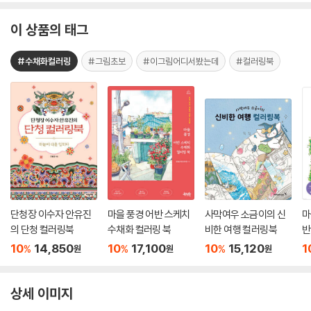
이 상품의 태그
#수채화컬러링
#그림초보
#이그림어디서봤는데
#컬러링북
단청장 이수자 안유진
마을 풍경 어반 스케치
사막여우 소금이의 신
마
의 단청 컬러링북
수채화 컬러링 북
비한 여행 컬러링북
반
10
14,850
10
17,100
10
15,120
1
%
%
%
원
원
원
상세 이미지