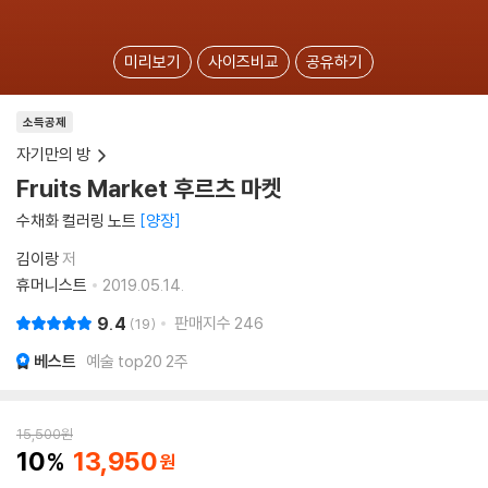
미리보기
사이즈비교
공유하기
소득공제
자기만의 방
Fruits Market 후르츠 마켓
수채화 컬러링 노트
양장
김이랑
저
휴머니스트
2019.05.14.
9.4
판매지수
246
19
베스트
예술 top20 2주
15,500
원
10
13,950