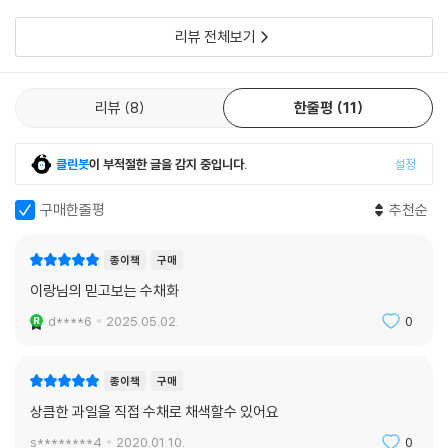
큰 부담이 없어요.
리뷰 전체보기
리뷰
8
한줄평
11
클린봇
이 부적절한 글을 감지 중입니다.
설정
구매한줄평
추천순
종이책
구매
이랑님의 믿고보는 수채화
d****6
2025.05.02.
0
종이책
구매
상큼한 과일을 직접 수채로 채색할수 있어요
s********4
2020.01.10.
0