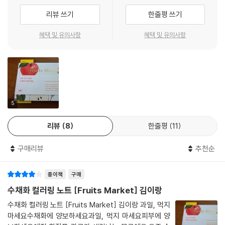
전문가용 스케치북처럼 고급 사양으로 제작했습니다.
리뷰 쓰기
한줄평 쓰기
- 종이: 발색, 흡수, 번짐이 좋은 고급 미술용지(DS Prince 190g)
- 제본: 180도 쫙 펼쳐지는 양장 제본
혜택 및 유의사항
혜택 및 유의사항
- 크기: 손에 쏙 들어오는 핸디 타입
수채화를 배워보고 싶은데, 망설이고 계세요?
과일 그림으로 수채화를 시작해보세요.
꽃이나 식물은 세밀한 터치나 음영이 많은 반면,
5
과일은 큼직큼직 넓게 칠하니까
리뷰
8
한줄평
11
쉽고, 빠르게 완성이 되고요.
동글동글한 형태가 우리에게 익숙하니까
구매리뷰
추천순
그리기가 훨씬 쉽답니다. 그림 왕초보에게 딱이에요!
종이책
구매
게다가 상콤달콤한 색들이 팡팡! 칠하면서 마음까지 즐거워져요!
수채화 컬러링 노트 [Fruits Market] 김이랑
수채화 컬러링 노트 [Fruits Market] 김이랑 과일, 먹지
마세요수채화에 양보하세요과일, 먹지 마세요피부에 양