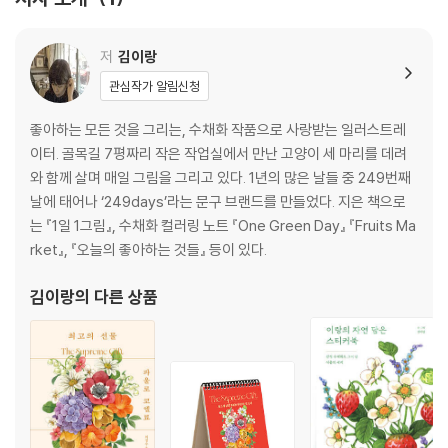
6. Blueberry 블루베리
7. Peach 복숭아
8. Pomegranate 석류
저
김이랑
9. Lime 라임
관심작가 알림신청
10. Cherry 체리
11. Banana 바나나
좋아하는 모든 것을 그리는, 수채화 작품으로 사랑받는 일러스트레
12. Tangerine 귤
이터. 골목길 7평짜리 작은 작업실에서 만난 고양이 세 마리를 데려
13. Fig 무화과
와 함께 살며 매일 그림을 그리고 있다. 1년의 많은 날들 중 249번째
14. Persimmon 감
날에 태어나 ‘249days’라는 문구 브랜드를 만들었다. 지은 책으로
15. Strawberry 딸기
는 『1일 1그림』, 수채화 컬러링 노트 『One Green Day』 『Fruits Ma
16. Kiwi 키위
rket』, 『오늘의 좋아하는 것들』 등이 있다.
17. Pear 서양 배
18. Plum 자두
김이랑
의 다른 상품
19. Fruit Basket 과일 바구니
20. Composition 콤퍼지션
Coloring
1. Grapefruit 자몽