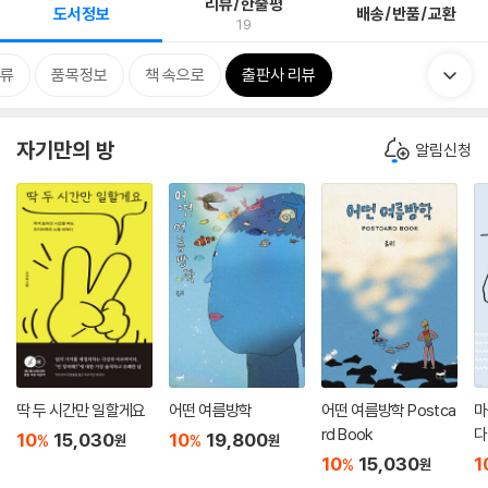
리뷰/한줄평
도서정보
배송/반품/교환
19
류
품목정보
책 속으로
출판사 리뷰
자기만의 방
알림신청
딱 두 시간만 일할게요
어떤 여름방학
어떤 여름방학 Postca
마
rd Book
다
10
15,030
10
19,800
%
%
원
원
10
15,030
1
%
원