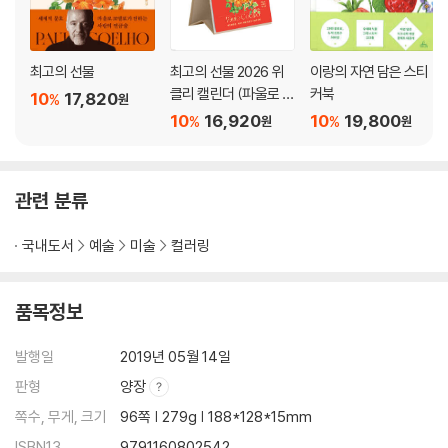
2. Watermelon 수박
3. Mango 망고
4. White Grape 청포도
최고의 선물
최고의 선물 2026 위
이랑의 자연 담은 스티
5. Apple 사과
클리 캘린더 (파울로 코
커북
10
17,820
%
원
6. Blueberry 블루베리
엘료 에디션)
10
16,920
10
19,800
%
%
원
원
7. Peach 복숭아
8. Pomegranate 석류
9. Lime 라임
관련 분류
10. Cherry 체리
11. Banana 바나나
국내도서
예술
미술
컬러링
12. Tangerine 귤
13. Fig 무화과
14. Persimmon 감
품목정보
15. Strawberry 딸기
16. Kiwi 키위
발행일
2019년 05월 14일
17. Pear 서양 배
판형
양장
18. Plum 자두
쪽수, 무게, 크기
96쪽 | 279g | 188*128*15mm
19. Fruit Basket 과일 바구니
ISBN13
9791160802542
20. Composition 콤퍼지션