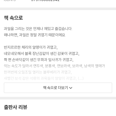
책 속으로
과일을 그리는 것은 언제나 재밌고 즐겁습니다.
왜냐하면, 과일은 정말 귀엽기 때문이에요.
반지르르한 체리의 알맹이가 귀엽고,
네모네모해서 블록 장난감같이 생긴 감꽃이 귀엽고,
쫙 편 손바닥같이 생긴 무화과 잎사귀가 귀엽고,
익는 속도가 달라서 연두색, 분홍색, 연보라색, 보라색, 남색의 열매가
한꺼번에 오밀조밀 열리는 블루베리가 귀엽고,
새빨간 보석 같은 석류의 과육들이 알알이 귀엽고, (…)
책 속으로 더보기
이토록 귀엽고 동글동글한 것들에 알록달록한 색을 채우고,
예쁜 색 두 가지를 나란히 칠해 물감이 섞이는 것을 지켜보고 있자면
오늘의 귀여움 지수에 불이 한 칸 띵! 들어오는 기분이 듭니다.
출판사 리뷰
사람은 매일 귀여운 것을 보아야 살아갈 수 있다고 믿고 있습니다.