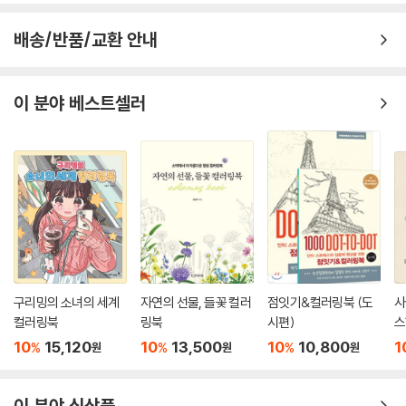
배송/반품/교환 안내
이 분야 베스트셀러
구리밍의 소녀의 세계
자연의 선물, 들꽃 컬러
점잇기&컬러링북 (도
사
컬러링북
링북
시편)
스
10
15,120
10
13,500
10
10,800
1
%
%
%
원
원
원
이 분야 신상품