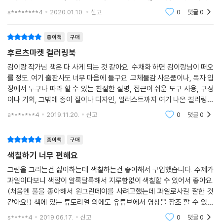
어서 저는 개인적으로 도안부분만 뜯어서 따로 보관해서 채색중이에요 종
s********4
2020.01.10.
신고
0
댓글
0
이도 좋습니다
종이책
구매
후르츠마켓 컬러링북
김이랑 작가님 책은 다 사게 되는 것 같아요. 수채화 하면 김이랑님이 떠오
를 정도..여기 출판사도 너무 마음에 들구요. 고체물감 사은품이나, 독자 입
장에서 누구나 따라 할 수 있는 친절한 설명, 접근이 쉬운 도구 사용, 구성
이나 기획, 그밖에 종이 질이나 디자인, 일러스트까지 여기 나온 컬러링북
시리즈 전부 너무 좋아요. 이 책은 꽃, 식물, 풍경 수채화 대신 상큼하고 알
a*******4
2019.11.20.
신고
0
댓글
0
록달록
종이책
구매
색칠하기 너무 편해요
그림을 그리는건 싫어하는데 색칠하는건 좋아해서 구입했습니다. 주제가
과일이다보니 색깔이 알록달록해서 지루함없이 색칠할 수 있어서 좋아요.
(처음엔 풀을 좋아해서 원그린데이를 사려고했는데 과일로사길 잘한 것
같아요!) 책에 있는 튜토리얼 외에도 유튜브에서 영상을 참조 할 수 있는
것도 참 좋습니다. 무엇보다 필요한 색이 딱 정해져 있어서 준비하는데도
s*****4
2019.06.17.
신고
0
댓글
0