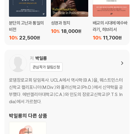
분단의 고난과 통일의
성경과 정치
배교의 시대에 예수바
비전
라기, 히브리서
10
18,000
%
원
10
22,500
10
11,700
%
%
원
원
저
박일룡
관심작가 알림신청
로뎀장로교회 담임목사. UCLA에서 역사학(B.A.)을, 웨스트민스터
신학교 캘리포니아(M.Div.)와 풀러신학교(Ph.D.)에서 신약학을 공
부했다. 에반겔리아대학교(C.A.)와 인도의 장로교신학교(P.T.S. In
dia)에서 가르쳤다.
박일룡
의 다른 상품