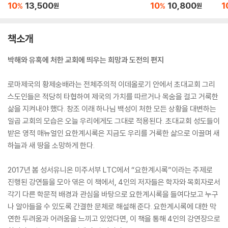
10
13,500
10
10,800
1
%
%
원
원
책소개
박해와 유혹에 처한 교회에 띄우는 희망과 도전의 편지
로마제국의 황제숭배라는 전체주의적 이데올로기 안에서 초대교회 그리
스도인들은 적당히 타협하여 제국의 가치를 따르거나 목숨을 걸고 거룩한
삶을 지켜내야 했다. 창조 이래 하나님 백성이 처한 모든 상황을 대변하는
일곱 교회의 모습은 오늘 우리에게도 그대로 적용된다. 초대교회 성도들이
받은 영적 매뉴얼인 요한계시록은 지금도 우리를 거룩한 삶으로 이끌며 새
하늘과 새 땅을 소망하게 한다.
2017년 봄 성서유니온 미주서부 LTC에서 “요한계시록”이라는 주제로
진행된 강연들을 모아 엮은 이 책에서, 4인의 저자들은 학자와 목회자로서
각기 다른 학문적 배경과 관심을 바탕으로 요한계시록을 들여다보고 누구
나 알아들을 수 있도록 간결한 문체로 해설해 준다. 요한계시록에 대한 막
연한 두려움과 어려움을 느끼고 있었다면, 이 책을 통해 4인의 강연장으로