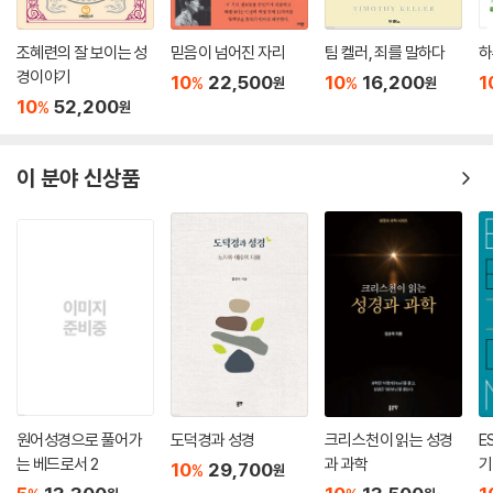
조혜련의 잘 보이는 성
믿음이 넘어진 자리
팀 켈러, 죄를 말하다
하
경이야기
10
22,500
10
16,200
1
%
%
원
원
10
52,200
%
원
이 분야 신상품
원어성경으로 풀어가
도덕경과 성경
크리스천이 읽는 성경
E
는 베드로서 2
과 과학
기
10
29,700
%
원