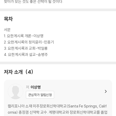
찾아가 보는 것도 좋은 선택이 될 것이다.
목차
서문
1. 요한계시록 개론-이상명
2. 요한계시록의 정치윤리-민종기
3. 요한계시록과 교회-박일룡
4. 요한계시록과 설교-송병주
저자 소개
4
저
이상명
관심작가 알림신청
캘리포니아 소재 미주장로회신학대학교(Santa Fe Springs, Calif
ornia) 총장겸 신약학 교수. 계명대학교와 장로회신학대학교를 졸업