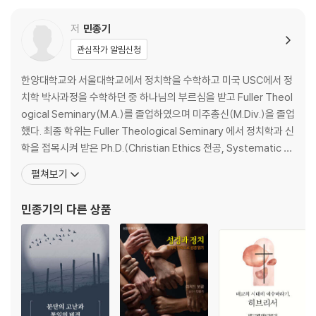
저
민종기
관심작가 알림신청
한양대학교와 서울대학교에서 정치학을 수학하고 미국 USC에서 정
치학 박사과정을 수학하던 중 하나님의 부르심을 받고 Fuller Theol
ogical Seminary(M.A.)를 졸업하였으며 미주총신(M.Div.)을 졸업
했다. 최종 학위는 Fuller Theological Seminary 에서 정치학과 신
학을 접목시켜 받은 Ph.D.(Christian Ethics 전공, Systematic T
heology 부전공) 학위이다. 서울대학교와 Fuller Theological Se
펼쳐보기
minary 및 한국의 각 신학교에서 강의를 하였으며, 웨스터민스터 신
학대학원 교수로 봉직하였다. 충현선교교
민종기
의 다른 상품