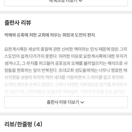
책 속으로 더보기
짐승은 하나님을 모욕하고, 훼방하며, 하나님의 구원의 반열에 들지 못한
사람들에게 영향력을 행사함으로 예배의 대상이 됩니다. 이 시대에도 종종
정치가가 자신을 신비화하여 숭배를 받으려는 사례가 있으나, 고대에는 이
출판사 리뷰
러한 사례가 많았습니다. 그 시대의 사람들을 영적으로 미혹하는 것은 바
로 이와 같은 강력한 정치적 권세입니다. 그런 미혹을 도와주는 것이 거짓
박해와 유혹에 처한 교회에 띄우는 희망과 도전의 편지
선지자 된 두 번째 짐승입니다. 두 번째 짐승은 땅에서 올라왔습니다. 정치
적 권세와 거짓 선지자는 둘의 만남을 통해서 악의 공조를 이루면서 많은
요한계시록은 세상의 종말에 관한 신비한 책이라는 인식 때문에 많은 그리
사람들을 미혹합니다.
스도인이 쉽게 다가가지 못한다. 이러한 이유로 요한계시록에 대한 무지가
--- '2. 요한계시록의 정치윤리' 중에서
생겨나고, 그 무지를 파고들어 공포심과 오해를 불러일으키는 해석으로 사
람들을 현혹하는 일이 반복된다. 초대교회 성도들에게는 너무나 명료한 메
오늘의 교회가 처한 환경은 초대교회의 역사적 문화적 정치적인 상황과 매
시지였을 성경의 마지막 책이 세대를 거듭하면서 그 의미를 잃고 무지와
우 비슷합니다. 다양한 종교와 문화가 충돌하며 문명과 산업의 발전으로
오해의 책으로 바뀌고 말았다. 그러나 막연한 거부감으로 읽기를 주저하지
풍요를 누리고 있습니다. 그동안 서구 사회를 지배해 온 기독교 신앙과 문
만 않는다면, 신앙생활의 실질적인 매뉴얼로, 격려와 도전을 주는 흥미진
명도 이제는 소수자의 위치로 전락하고 있습니다. 미디어, 문화, 경제, 학
진한 이야기로 요한계시록을 읽어 나갈 수 있다. 최근에 이르러 요한계시
출판사 리뷰 더보기
문을 이끄는 미국과 한국의 메인스트림도 이제는 비기독교적이거나 반기
록이 쓰일 당시의 묵시문학에 대한 연구가 활발히 이루어지고 더불어서 구
독교적인 색채가 강하게 나타나고 있습니다. 외적인 도전만이 아니라 내적
약성경의 묵시 부분도 의미가 새롭게 밝혀지면서, 요한계시록에 담긴 상징
으로도 교회는 점점 복음의 진리에서 멀어지며 도덕적으로 타락하고 세상
과 표현 방식이 가리키는 바가 명확해지기 때문이다.
리뷰/한줄평
4
의 문화와 타협하는 일들이 많아지고 있음을 부인할 수 없습니다. 이러한
때에 요한계시록의 메시지는 교회의 본질을 밝혀 주며 우리가 어떤 자세로