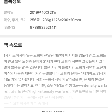
품목정보
발행일
2019년 10월 21일
쪽수, 무게, 크기
256쪽 | 286g | 126*200*20mm
ISBN13
9788932521411
책 속으로
1세기 소아시아 일곱 교회에 전달된 예언의 메시지를 읽노라면 그 교회들
이 안고 있던 도전과 문제가 21세기 현대 교회가 직면한 그것들에서 그리
멀지 않음을 알 수 있습니다. 많은 시간이 흘렀지만 교회가 직면한 도전과
이슈의 내용과 패턴이 거의 동일합니다. 교회의 문제는 1세기에도 21세기
에도 거의 유사합니다. 사회-문화적 세팅이 달라졌을 뿐, 문제의 본질은
동일하다는 말이지요. 여러분, 소위 ‘저강도 전쟁’(low-intensity warfa
re), ‘고강도 전쟁’(high-intensity warfare), 이런 표현을 들어본 적이
있습니까? 이 두 용어는 정치 군사적 용어입니다.
--- '1. 요한계시록 개론' 중에서