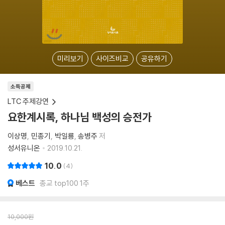
미리보기
사이즈비교
공유하기
소득공제
LTC 주제강연
요한계시록, 하나님 백성의 승전가
이상명
민종기
박일룡
송병주
저
성서유니온
2019.10.21.
10.0
4
베스트
종교 top100 1주
10,000
원