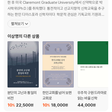
한 후 미국 Claremont Graduate University에서 신약학으로 박
사학위(Ph.D.)를 취득했다. 통전적이고 선교지향적 신학교육을 추구
하는 한인 디아스포라 신학자이다. 학문적 관심은 기독교의 기원과
성서해석, 그레코-로마 콘텍스트에서의 바울 신학 사상의 해석과 상
펼쳐보기
황화 신학에 있다. 주요 저서로 『The Cosmic Drama of Salvatio
n: A Study of Paul’s Undisputed Writing
이상명
의 다른 상품
분단의 고난과 통일의
한인교회를 넘어 보편
우주적 구원 드라마로
비전
교회로
읽는 바울 신학
10
22,500
10
18,000
44,000
%
%
원
원
원