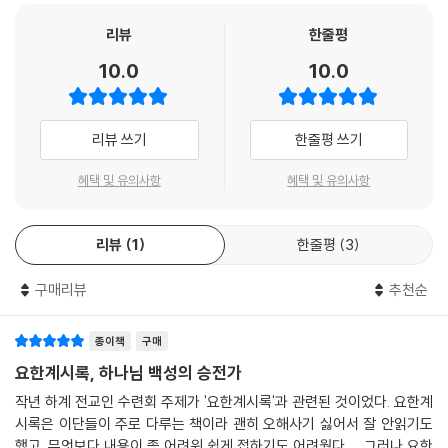
『요한계시록, 하나님 백성의 승전가』는 2017년 미주 한인교회들을 중심
서야 할지 교회의 영적인 도전의 실체를 드러냅니다.
으로 개최한 성서유니온 LTC의 요한계시록 강연들을 엮은 “LTC 주제강
리뷰
한줄평
--- '3. 요한계시록과 교회' 중에서
연 시리즈”의 다섯 번째 책이다. 첫째 강의에서는 미주장로회신학대학교
10.0
10.0
이상명 총장이 “요한계시록 개론”을 맡아, 시대적 배경, 상징들의 의미, 문
이처럼 요한계시록은 두려움과 무지를 위해서가 아니라 기쁨과 찬양을 불
학적 장르, 구조, 개관 등 요한계시록을 이해하는 데 필요한 기본 정보들을
러일으키는 축복을 목적으로 기록되고 전달되었습니다. 그러므로 요한계
누구나 이해할 수 있도록 쉽게 설명한다. 다음으로 충현선교교회 민종기
리뷰 쓰기
한줄평 쓰기
시록은 우리에게 복을 주고, 은혜와 평강을 덧입히고, 우리를 나라와 제사
목사가 “요한계시록의 정치윤리”라는 제목으로 요한계시록이 쓰인 시대
장으로 삼는 통로가 되어 줍니다. ‘요한계시록을 어떻게 설교할 것인가?’라
를 중심으로 전후사에 나타난 전제 정치와 전체주의의 흐름을 살핌으로써,
혜택 및 유의사항
혜택 및 유의사항
는 제목의 강의이지만, ‘어떻게’라는 방법론보다 ‘어떤 마음으로 설교할 것
우리 생활을 지배하는 정치적 결정들이야말로 신앙생활의 가장 중요한 문
인가?’에 초점을 두었으면 좋겠습니다. 요한계시록을 기록한 요한이 누린
제며 요한계시록의 주요 관심사임을 보여 준다. “요한계시록과 교회”에서
감격과 기쁨으로 설교하게 되길 소망해 봅니다. 이러한 전제 속에 요한계
리뷰
1
한줄평
3
는 로뎀장로교회 박일룡 목사가 모든 시대, 모든 지역에서 유혹과 핍박에
시록을 설교하기 위해 어떤 접근이 필요한지 살펴보겠습니다.
직면한 교회들에게 교회의 본질과 사명을 일깨우고 능력과 영광을 보여 줌
구매리뷰
추천순
--- '4. 요한계시록과 설교' 중에서
으로 믿음을 지키도록 권면하는 요한계시록의 주제를 풀어낸다. 마지막으
로 “요한계시록과 설교”에서 송병주 목사는 666, 적그리스도, 인간 재림
주 같은 요한계시록 언저리의 내용보다 예수 그리스도라는 핵심을 설교해
종이책
구매
야 하며 밧모섬에 갇힌 노 사도 요한의 마음과 감격을 느끼며 설교해야 함
요한계시록, 하나님 백성의 승전가
을 일깨운다.
작년 하계 전교인 수련회 주제가 '요한계시록'과 관련된 것이었다. 요한계
시록은 이단들이 주로 다루는 책이라 괜히 오해사기 싫어서 잘 안읽기도
이 책은 요한계시록이 판타지 이야기를 읽듯 흥미진진한 마음으로 시대적
했고 무엇보다 내용이 좀 어려워 쉽게 접하기도 어려웠다. 그러나 요한