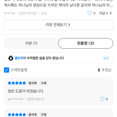
정황과 구조를 이해하고 장르적 특징과 상징들을 파악하면서 읽는다면 결
계시록도 하나님의 영감으로 쓰여진 책이라 남다른 깊이와 하나님의 미래
코 난해함이나 막연한 두려움을 품을 책이 아님을 이야기를 들려주듯 쉽게
에 일어날 일들에 대한 계시를 볼 수 있다. 죄가 이 땅을 정복한 결과 하나
n****e
2021.03.02.
신고
0
댓글
0
설명한다. 4인의 특색 있고 조화로운 요한계시록 강의는 각자의 전문성을
님과
포기하지 않으면서도 요한계시록을 알고 싶어 강연을 찾은 일반 그리스도
리뷰 전체보기
인들도 쉽게 듣고 이해할 수 있도록 그들을 위한 배려를 잃지 않는다. 이제
짧고 쉬우면서도 핵심을 놓치지 않는 요한계시록 입문서를 갖게 되었다.
리뷰
1
한줄평
3
클린봇
이 부적절한 글을 감지 중입니다.
설정
구매한줄평
추천순
종이책
구매
많은 도움이 되었습니다.
w******h
2021.09.17.
0
종이책
구매