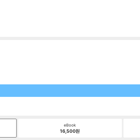
eBook
16,500
원