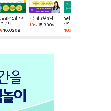
 담임 서진쌤의 초
다섯 살 공부 정서
엄마도 너와 대화하고
문제 없
입학 준비
싶어
10
15,300
10
1
%
%
원
16,020
10
16,920
%
%
원
원