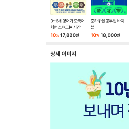
3~6세 영어가 모국어
중하위권 공부법 바이
처럼 스며드는 시간
블
10
17,820
10
18,000
%
%
원
원
상세 이미지