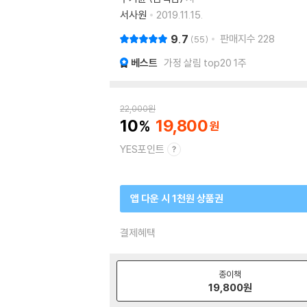
서사원
2019.11.15.
9.7
판매지수
228
55
베스트
가정 살림 top20 1주
22,000
원
10
19,800
YES포인트
앱 다운 시 1천원 상품권
결제혜택
종이책
19,800
원