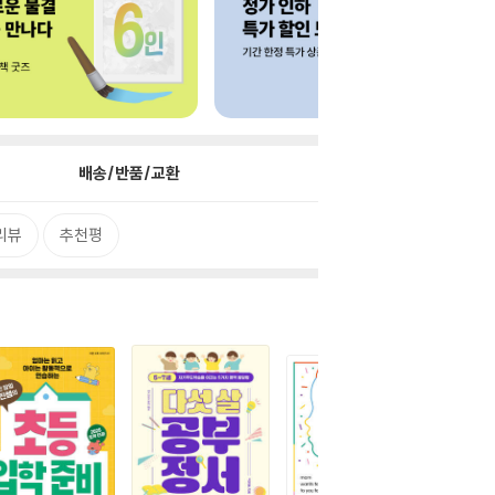
배송/반품/교환
리뷰
추천평