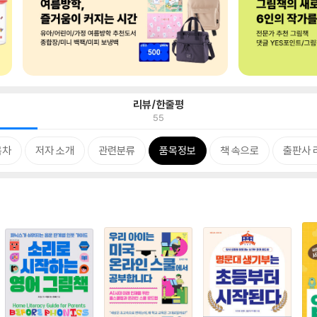
리뷰/한줄평
55
목차
저자 소개
관련분류
품목정보
책 속으로
출판사 