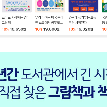
소리로 시작하는 영어
우리 아이는 미국 온라
명문대 생기부는 초등
국민
그림책
인 스쿨에서 공부합니
부터 시작된다
등 
다
10
16,650
10
19,800
10
16,020
10
%
%
%
원
원
원