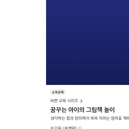
소득공제
바른 교육 시리즈
꿈꾸는 아이의 그림책 놀이
생각하는 힘과 창의력이 쑥쑥 자라는 엄마표 책
우기윤 (꿈책맘)
저