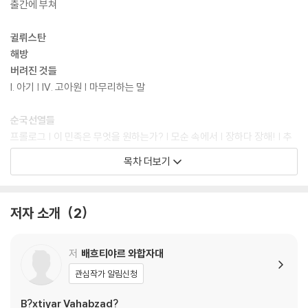
출간에 부쳐
귈뤼스탄
해방
버려진 것들
I. 아기 | IV. 고아원 | 마무리하는 말
순국선열들
프롤로그 | 이 민족은 무엇을 원하는가? | 모순 속에서 | 장하다 장해! | 추
념식 | 우리가 무엇을 잘못했단 말인가? | 내가 지은 죄들 | 수치 | 일함과
목차 더보기
패리재 | 이틀 후…… | 라리사 | 쉬래이야 래티프의 딸 | 바바 선생님 | 알렉
산드르 마르헤브카 | 히다예트 | 아가배이 | 게오르기 란티코비치 | 순국선
열 | 나오는 말
저자 소개
2
다채로운 꽃
행복이란 무엇인가? | 내 어머니에게 바치는 시들 | 지성-눈 | 나는 아제르
저
배흐티야르 와합자대
바이잔의 아들이다 | 무엇이든 자신이 되어라 | 질문이 있으면, 답도 있다 |
관심작가 알림신청
꿈같은 인생
B?xtiyar Vahabzad?