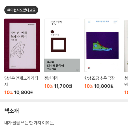
#이런시도있다고요
당신은 언제 노래가 되
정신머리
항상 조금 추운 극장
청
지
녕
10
11,700
10
10,800
%
%
원
원
10
10,800
1
%
원
책소개
내가 글을 쓰는 한 가지 이유는,