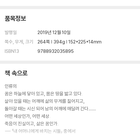
품목정보
발행일
2019년 12월 10일
쪽수, 무게, 크기
264쪽 | 394g | 152*225*14mm
ISBN13
9788932035895
책 속으로
인류의
꿈은 하늘에 닿아 있고, 몸은 땅을 밟고 있다.
살아 있을 때는 어깨에 삶의 무게를 짊어지고,
돌아갈 때는 시신 되어 남의 어깨에 매달려 간다……
어떤 세상인가, 어떤 세상.
죽음이 진실이고, 삶은 꿈인가.
--- 「내 어머니에게 바치는 시들」 중에서