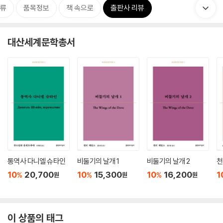
류
품목정보
책 속으로
출판사 리뷰
대산세계문학총서
통역사 다니엘 슈타인
비둘기의 날개 1
비둘기의 날개 2
천
10
20,700
10
15,300
10
16,200
1
%
%
%
원
원
원
이 상품의 태그