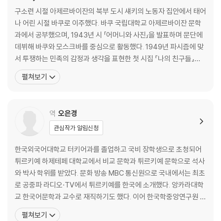
인간 그리고 시간
구소련 시절 아제르바이잔의 북부 도시 섀키의 노동자 집안에서 태어
검은 머리, 흰머리 | 세계인가, 나인가? | 인생 늦가을 | 뭔가 부족해 | 쾌
나 어린 시절 바쿠로 이주했다. 바쿠 국립대학교 아제르바이잔 문학
락-고통 | 독자의 편지 | 시간 | 내게 그럴 자격이 있단 말인가? | 위험한 꿈
과에서 공부했으며, 1943년 시 「어머니와 사진」을 발표하며 문단에
| 선과 악 | 탐욕과 미덕 | 세상은 돌고 돈다……
데뷔해 바쿠와 모스크바를 중심으로 활동했다. 1949년 파시즘에 맞
서 투쟁하는 민족의 감정과 생각을 표현한 첫 시집 『나의 친구들』을
상자에 담아둔 말들
출간했다. 이후 바쿠 국립대학교 아제르바이잔 문학과 교수로 학생들
펼쳐보기
작가가 전하는 말 | 동화와 인생
을 가르치며 활발한 작품 활동을 이어가던 중 1959년 지역 신문 [섀
키 패흘래시]에 시 「귈뤼스탄」을 발표하나 소련의 검열이 심하던 시
그리움의 시(詩)
절이었기에 신문은 폐간당하고 와합자대는 학교에서 해고
역
오은경
나는 질투한다 | 눈의 언어 | 너는 자신에게서 헤어날 수 없다 | 나는 나 자
신을 부인한다 | 나는 마음을 훔친 도둑
관심작가 알림신청
가잘, 코쉬마, 게라일리
한국외국어대학교 터키어과를 졸업하고 국비 장학생으로 초청되어
다리는 강에서 멀리 떨어져 있다
튀르키예 하제테페 대학교에서 비교 문학과 튀르키예 문학으로 석사
와 박사 학위를 받았다. 문화 방송 MBC 통신원으로 국내에서는 최초
편지들
로 공중파 라디오·TV에서 튀르키예를 한국에 소개했다. 앙카라대학
아제르바이잔-터키
교 한국어문학과 교수로 재직하기도 했다. 이어 한국학중앙연구원 초
빙연구원으로 박사 후 과정을 마쳤고, 우즈베키스탄에서 구비문학
펼쳐보기
옮긴이 해설 _ 분단과 이산을 경험한 지구상의 두 나라, 「귈뤼스탄」으로 만
연구로 인문학 국가 박사 학위를 취득했다. 우즈베키스탄 니자미 사