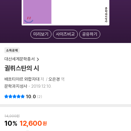
미리보기
사이즈비교
공유하기
소득공제
대산세계문학총서
귈뤼스탄의 시
배흐티야르 와합자대
저
오은경
역
문학과지성사
2019.12.10.
10.0
2
14,000
원
10
12,600