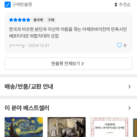
는 근원적 질문들이 잘 드러나 있고, 「무엇이든 자신이 되어라」에는 무슨
구매한줄평
추천순
일이 있어도 인간은 내면의 부름과 양심에 맞게 살아야 한다는 삶의 태도
가 잘 드러나 있다. 그는 이렇게 자기 자신과 마주하고 세계와 타협하는 과
종이책
구매
정에서 자신에게 수많은 질문을 던지며 세상과 화해해간다.
한국과 비슷한 분단과 이산의 아픔을 겪는 아제르바이잔의 민족시인
배흐티야르 와합자대의 선집
와합자대는 독창적인 시적 사고, 다양성과 창의성으로 아제르바이잔 문단
을 풍요롭게 장식했다. 우리나라에는 지금까지 소개될 기회를 얻지 못했지
c*****g
2024.12.01.
0
만 구소련, 튀르크 국가들, 유럽과 미국에는 매우 잘 알려졌으며, 그의 작
품은 세계 20여 개 언어로 번역되었다. 아제르바이잔뿐만 아니라 다른 나
한줄평 전체보기
라에서도 시인 와합자대의 작품이 인기를 얻고, 학술 연구 대상으로 가치
를 인정받는 이유는, 그의 작품이 민족 문제를 다양한 범주에서 다루고, 인
간 본성, 독특한 시적 사고를 모두 조화롭게 풀어내기 때문이다.
배송/반품/교환 안내
이 분야 베스트셀러