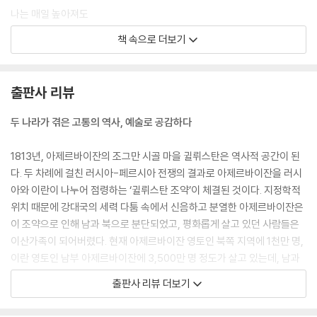
나는 매일 높아져도
어제의 정상에는
책 속으로 더보기
아직 너무 ‘못 미친다.’
역사의 그늘에
숨는 민족에겐
출판사 리뷰
내일이 없다!……
--- 「나는 아제르바이잔의 아들이다」 중에서
두 나라가 겪은 고통의 역사, 예술로 공감하다
무엇이든, 자기 자신이 되시오!
1813년, 아제르바이잔의 조그만 시골 마을 귈뤼스탄은 역사적 공간이 된
그 순간 당신은 새로워질 것이니
다. 두 차례에 걸친 러시아-페르시아 전쟁의 결과로 아제르바이잔을 러시
누군가를 흉내 내는 순간 당신은 옛것이 될 것이오!
아와 이란이 나누어 점령하는 ‘귈뤼스탄 조약’이 체결된 것이다. 지정학적
무엇이든 자기 자신이 되시오.
위치 때문에 강대국의 세력 다툼 속에서 신음하고 분열한 아제르바이잔은
--- 「무엇이든 자신이 되어라」 중에서
이 조약으로 인해 남과 북으로 분단되었고, 평화롭게 살고 있던 사람들은
이산가족이 되어버렸다. 현재 아제르바이잔 영토인 북쪽 지역에 1천만 명,
내가 글을 쓰는 한 가지 이유는, 내 마음에서 타고 있는 불을
이란 영토인 남부 아제르바이잔에 3,500만 명 정도가 살고 있는데, 남과
당신 마음에 옮겨 붙이는 것.
북으로 나누어진 아제르바이잔 사람들은 북쪽이 구소련에 편입되면서 서
출판사 리뷰 더보기
진실을 위해 사는 사람이라면
로 왕래조차 할 수 없었다가 구소련이 해체한 1991년 북쪽 지역이 독립하
진심으로 이 불기둥을 안을 수 있으리
면서 왕래가 가능하게 되었다.지리적으로도 멀고 정보도 부족했지만, 아제