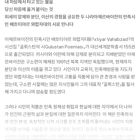
내 마음에서 타고 있는 불을
당신 마음에 옮겨 붙이는 것
외세의 압제와 분단, 이산의 경험을 공유한 두 나라아제르바이잔의 민족시
인 배흐티야르 와합자대의 시로 만나다
아제르바이잔의 민족시인 배흐티야르 와합자대B?xtiyar Vahabzad?의
시선집 『귈뤼스탄의 시Gulustan Poeması』가 대산세계문학총서 155권
으로 출간되었다. 러시아와 이란에 의해 강제로 분리되고 지배받았던 아제
르바이잔은 구소련이 해체된 1991년 북쪽 지역만 독립했으며, 현재까지
분단과 이산의 아픔을 겪고 있다. 시인이자 교육자, 민족해방운동 지도자
였던 와합자대는 아제르바이잔의 고통을 작품에 담아 큰 존경과 사랑을 받
았는데, 구소련 시절에는 많은 지식인들이 그의 대표작 「귈뤼스탄」을 필사
해 가지고 다니며 암송할 정도였다.
그러나 시인의 작품은 민족 정체성 확립과 현실에 대한 자각에서 더 나아
가 인간의 근원적 삶과 본질에 대한 질문까지 이어진다. 이 책은 민족의식
과 인간 본성, 독창적인 시적 사고를 모두 조화롭게 풀어내는 시인의 작품
세계를 보여줄 시들을 한 권으로 엮은 것이다. 질곡의 역사 속에서 민족과
시대의 아픔을 대변했던 시인 배흐티야르 와합자대의 시선집 『귈뤼스탄의