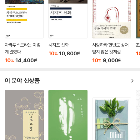
차라투스트라는 이렇
시지프 신화
사랑하라 한번도 상처
초
게 말했다
받지 않은 것처럼
10
10,800
1
%
원
10
14,400
10
9,000
%
%
원
원
이 분야 신상품