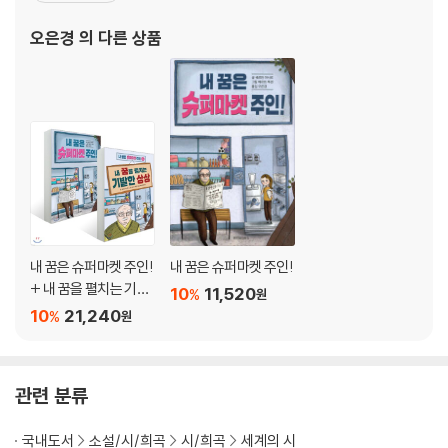
나다
범대학교에서 한국학을 강의하기도 했다. 현재는 동덕여자대학교에
오은경
의 다른 상품
작가 연보
유라시아 투르크 연구소를 설립하여 투르크학 진흥과 대중화에 힘쓰
기획의 말
고 있으
내 꿈은 슈퍼마켓 주인!
내 꿈은 슈퍼마켓 주인!
+ 내 꿈을 펼치는 기발
10
11,520
%
원
한 상상 세트
10
21,240
%
원
관련 분류
국내도서
소설/시/희곡
시/희곡
세계의 시