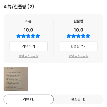
--- 「독자의 편지」 중에서
르바이잔과 한국은 유사한 고난의 역사를 겪었기에 한국인들은 와합자대
리뷰/한줄평
2
의 시를 쉽게 이해할 수 있다.
양심의 힘으로 탐욕의 산을
넘을 줄 아는 사람을 우리는 인간이라고 불렀다.
민족의 운명과 함께 성장한 시인, 배흐티야르 와합자대
리뷰
한줄평
[……]
10.0
10.0
정치인들이 동화만 읽게 놔두자.
시인이자 민족해방운동가인 와합자대는 민족의 현실과 고통을 작품에 담
동화가 그들 마음에 빛을 가져오리라.
아냈을 뿐만 아니라, 아제르바이잔 바쿠 국립대학 문학 교수로 재직하면서
이야기를 듣는 사람은 생각이 열리고
교육자로서 수많은 학생들에게 민족 정체성을 일깨우고, 민족정신을 고양
리뷰 쓰기
한줄평 쓰기
상상력으로 진실의 문을 열 수 있으리니.
했다. 분단과 독립, 민족해방운동, 민주화 투쟁, 그리고 현재까지 이어지는
진실은 거짓을, 빛은 어둠을 이긴다.
분쟁 등을 다룬 배흐티야르 와합자대의 시(詩)는 아제르바이잔인들의 한
혜택 및 유의사항
혜택 및 유의사항
--- 「선과 악」 중에서
(恨)과 고통, 슬픔, 좌절, 그럼에도 불구하고 포기할 수 없는 민족의식 등
이 시 한 구절 한 구절을 채우고 있다. 1958년에 발표한 대표작 「귈뤼스탄」
그는 연주한다. 노래 마디마디
은 ‘귈뤼스탄 조약’으로 두 개로 나뉜 분단국 아제르바이잔의 역사적 참사
너는 마음과 영혼을 빼앗겼구나.
에 대해 쓴 시이다.
시간도 장소도 잊고
상상의 세계에 푹 빠져들었다.
당시에는 소련의 검열이 심해 이 작품을 출판하는 것이 불가능했으나 아제
소리의 불기둥에 몸을 녹이고,
르바이잔의 작은 도시 섀키 출신인 시인은 친구의 도움으로 지역 신문 『섀
너 자신과 노래가 하나로 섞였구나.
리뷰
1
한줄평
1
키 패흘래시??ki f?hl?si』에 이 시를 발표했고, 이것을 빌미로 신문은 폐
노래는 너를 내 손에서 빼앗아 갔다.
간되었다. 그러나 지역 신문이기에 별로 구독자가 많지 않았음에도 『귈뤼