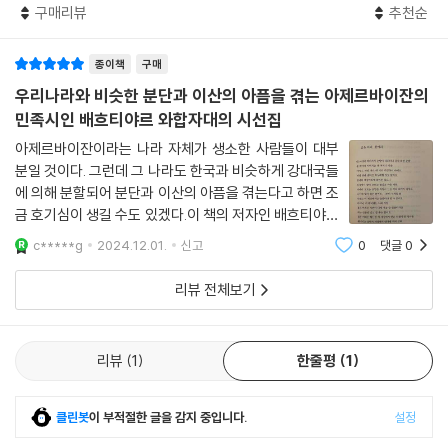
나는 네 노래를 질투한다.
구매리뷰
추천순
스탄』은 며칠 만에 온 국민에게 퍼지고 사람들은 이 시를 암송하면서 아픔
--- 「나는 질투한다」 중에서
을 공유하고 위로받았다. 배흐티야르 와합자대는 아제르바이잔 국민과 운
종이책
구매
명을 함께하며 국가를 위해 싸운 지식인으로, 구소련이 지배하던 시대에
온갖 통제와 억압에도 불구하고 두려움 없이 역사적 고난들을 섬세한 예술
우리나라와 비슷한 분단과 이산의 아픔을 겪는 아제르바이잔의
적 언어로 표현했다. 아제르바이잔의 아픔을 다양한 문학적 표현 방식을
민족시인 배흐티야르 와합자대의 시선집
통해 상징적으로 구현한 서사시들과 희곡은 왜 그가 사랑받는 국민 시인인
아제르바이잔이라는 나라 자체가 생소한 사람들이 대부
지 말해준다.
분일 것이다. 그런데 그 나라도 한국과 비슷하게 강대국들
에 의해 분할되어 분단과 이산의 아픔을 겪는다고 하면 조
“와합자대의 시와 미학은 민족적 차원에만 머무르지 않는다.
금 호기심이 생길 수도 있겠다.이 책의 저자인 배흐티야르
우주적이고 보편적이다.” _칭기즈 아이트마토프(소설가)
와합지대는 아제르바이잔을 대표하는 민족시인으로, 외
c*****g
2024.12.01.
신고
0
댓글
0
세로부터의 독립과 해방, 그리고 민족 정체성 확립을 위해
투쟁한 민족해방 운동의 지도자이자 교육자
와합자대는 대부분의 작품에서 ‘민족의 분단과 통일, 억압된 현실’을 주요
리뷰 전체보기
주제로 다루었으나, 독립 이후 그의 시 세계는 인간의 근원적 삶과 본질에
대한 질문으로 이어진다. 이 시대와 사회의 다양한 문제들을 다루는 와합
자대의 시는 철학적이며 사색적이다. 시인은 「다채로운 꽃」 「인간 그리고
리뷰
1
한줄평
1
시간」 그리고 「그리움의 시(詩)」와 같은 연작시들에서 인간의 근원적 고뇌
와 고통을 휴머니즘을 바탕으로 깊이 고찰한다. 「뭔가 부족해」 「나는 나 자
클린봇
이 부적절한 글을 감지 중입니다.
설정
신을 부인한다」에는 공허한 내면세계에 대한 탐구, ‘나’를 찾기 위해 던지