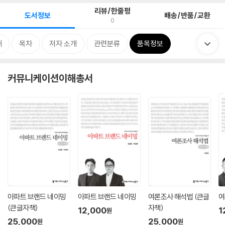
리뷰/한줄평
도서정보
배송/반품/교환
0
개
목차
저자 소개
관련분류
품목정보
커뮤니케이션이해총서
아파트 브랜드 네이밍
아파트 브랜드 네이밍
여론조사 해석법 (큰글
여
(큰글자책)
자책)
12,000
1
원
25,000
25,000
원
원