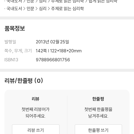
국내도서
인문
심리
주제로 읽는 심리학
쉽게 읽는 심리학
국내도서
인문
심리
주제로 읽는 심리학
품목정보
발행일
2013년 02월 25일
쪽수, 무게, 크기
142쪽 | 122*188*20mm
ISBN13
9788966801756
리뷰/한줄평
0
리뷰
한줄평
첫번째 리뷰어가
첫번째 한줄평을
되어주세요.
남겨주세요.
리뷰 쓰기
한줄평 쓰기