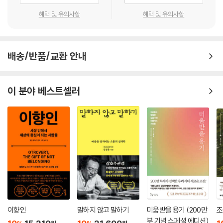
혜택 및 유의사항
혜택 및 유의사항
배송/반품/교환 안내
이 분야 베스트셀러
이향인
말하지 않고 말하기
미움받을 용기 (200만
조
부 기념 스페셜 에디션)