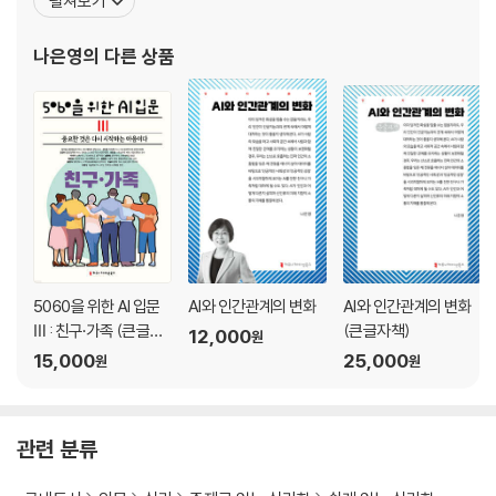
펼쳐보기
한국방송학회 학술상(2010)을 수상했으며 이 외에도 《인간 커뮤니
케이션과 미디어》, 《엔터테인먼트 심리학》(공저) 등의 저서가 있다.
나은영
의 다른 상품
한국언론학회 학술상(2016)을 수상한 “미디어 공간 인식과 프
5060을 위한 AI 입문
AI와 인간관계의 변화
AI와 인간관계의 변화
Ⅲ : 친구·가족 (큰글자
(큰글자책)
12,000
원
책)
15,000
25,000
원
원
관련 분류