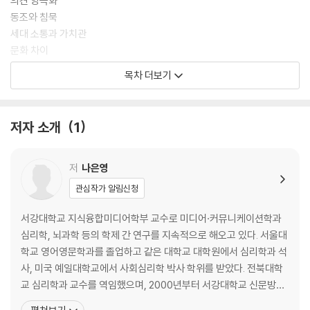
의견 양극화
동조와 침묵
세대 소통과 가치관
문화 차이
리더십
목차 더보기
설득
저자 소개
1
저
나은영
관심작가 알림신청
서강대학교 지식융합미디어학부 교수로 미디어·커뮤니케이션학과
심리학, 뇌과학 등의 학제 간 연구를 지속적으로 해오고 있다. 서울대
학교 영어영문학과를 졸업하고 같은 대학교 대학원에서 심리학과 석
사, 미국 예일대학교에서 사회심리학 박사 학위를 받았다. 전북대학
교 심리학과 교수를 역임했으며, 2000년부터 서강대학교 신문방송
학과 교수로 재직하고 있다. 융합 학문적 저서 《미디어 심리학》으로