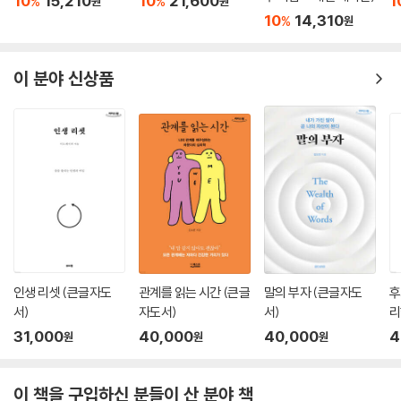
10
15,210
10
21,600
1
%
%
원
원
10
14,310
%
원
이 분야 신상품
인생 리셋 (큰글자도
관계를 읽는 시간 (큰글
말의 부자 (큰글자도
후
서)
자도서)
서)
리
31,000
40,000
40,000
4
원
원
원
이 책을 구입하신 분들이 산 분야 책