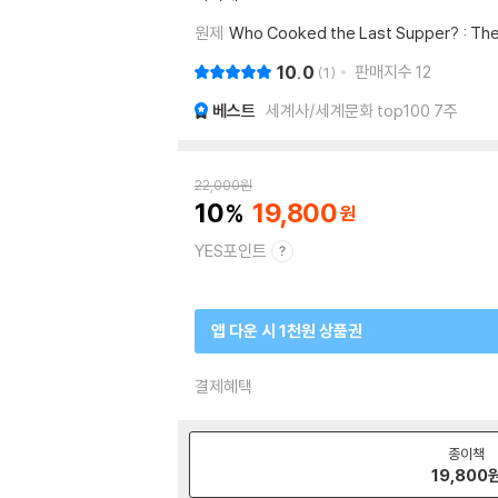
원제
Who Cooked the Last Supper? : The
10.0
판매지수
12
1
베스트
세계사/세계문화 top100 7주
22,000
원
10
19,800
YES포인트
앱 다운 시 1천원 상품권
결제혜택
종이책
19,800