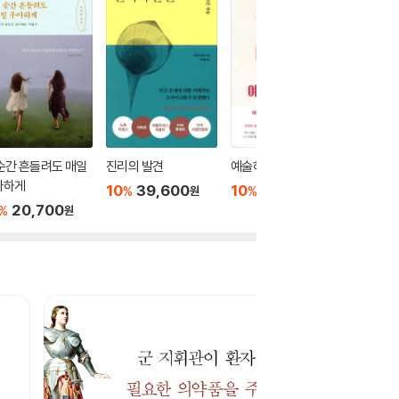
순간 흔들려도 매일
진리의 발견
예술하는 습관
퍼펙트 
아하게
10
39,600
10
14,400
10
1
%
%
%
원
원
20,700
%
원