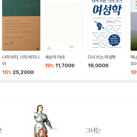
나의 비타, 나의 버지니
세상의 아내
다시 쓰는 여성학
매 
아
우
10
11,700
19,000
%
원
원
10
25,200
10
%
원