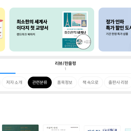
리뷰/한줄평
1
저자 소개
관련분류
품목정보
책 속으로
출판사 리뷰