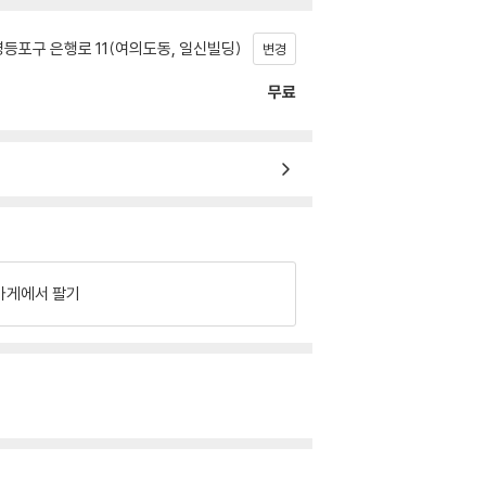
등포구 은행로 11(여의도동, 일신빌딩)
변경
무료
가게에서 팔기