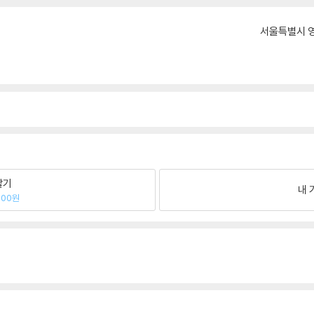
서울특별시 영
팔기
내 
300원