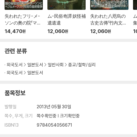
失われたフリ-メ-
ム-民俗奇譚 妖怪補
失われた八咫烏の
ム
ソンの奧の院「マン
遺遺遺
古史古傳「竹內文書」
島」
の謎
14,470
12,060
12,060
1
원
원
원
관련 분류
외국도서
일본도서
일반사회
종교/철학/심리
외국도서
일본도서
품목정보
발행일
2013년 05월 30일
쪽수, 무게, 크기
쪽수확인중 | 크기확인중
ISBN13
9784054056671