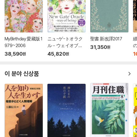
MyBirthday 愛藏版 1
ニュ-ゲ-トオラク
聖書 新改譯2017
979~2006
ル－ウェイオブビ-
31,350
원
イング
38,590
45,820
1
원
원
이 분야 신상품