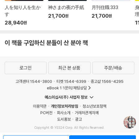
人を知り人を生か
神さまの夜の手紙
月刊住職 333
す
理
21,700
21,700
원
원
28,940
1
원
이 책을 구입하신 분들이 산 분야 책
로그인
최근 본 상품
주문/배송
고객센터 1544-3800
티켓 1544-6399
중고샵 1566-4295
eBook 1:1문의/채팅상담
예스이십사(주) 사업자 정보
이용약관
개인정보처리방침
청소년보호정책
PC버전
회사소개
거래처관계자께
도서홍보
광고
Copyright © YES24 Corp. All Rights Reserved.
MATOM5