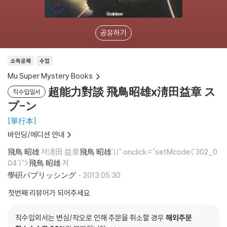
공유하기
소득공제
수입
Mu Super Mystery Books
超能力對談 飛鳥昭雄x淸田益章 ス
직수입일서
プ-ン
單行本
바인딩/에디션 안내
飛鳥 昭雄
저淸田 益章
飛鳥 昭雄
'))" onclick="setMcode('302_0
04')">
飛鳥 昭雄
저
學硏パブリッシング
2013.05.30.
첫번째 리뷰어가 되어주세요
직수입외서는 변심/착오로 인해 주문을 취소할 경우
해외주문