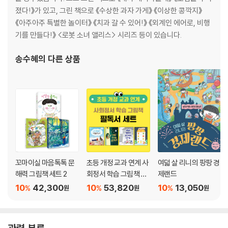
졌다!》가 있고, 그린 책으로 《수상한 과자 가게》 《이상한 콩깍지》
《아주아주 특별한 놀이터》 《치과 갈 수 있어!》 《외계인 에어로, 비행
기를 만들다!》 <로봇 소녀 앨리스> 시리즈 등이 있습니다.
송수혜
의 다른 상품
꼬마이실 마음톡톡 문
초등 개정 교과 연계 사
여덟 살 리니의 팡팡 경
해력 그림책 세트 2
회정서 학습 그림책 세
제랜드
트
10
42,300
10
53,820
10
13,050
%
%
%
원
원
원