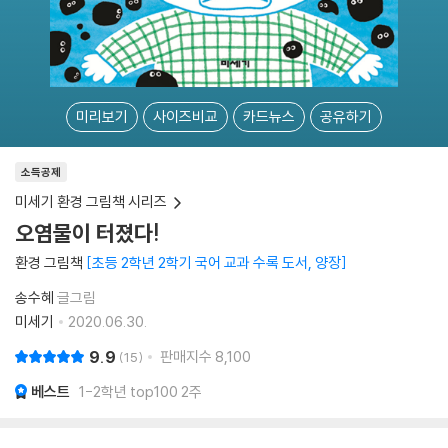
미리보기
사이즈비교
카드뉴스
공유하기
소득공제
미세기 환경 그림책 시리즈
오염물이 터졌다!
환경 그림책
초등 2학년 2학기 국어 교과 수록 도서, 양장
송수혜
글그림
미세기
2020.06.30.
9.9
판매지수
8,100
15
베스트
1-2학년 top100 2주