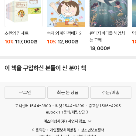
초원의 집 세트
숙제 외계인 곽배기 2
판타지 바다를 헤엄치
명
는 고래
10
117,000
10
12,600
1
%
%
원
원
18,000
원
이 책을 구입하신 분들이 산 분야 책
로그인
최근 본 상품
주문/배송
고객센터 1544-3800
티켓 1544-6399
중고샵 1566-4295
eBook 1:1문의/채팅상담
예스이십사(주) 사업자 정보
이용약관
개인정보처리방침
청소년보호정책