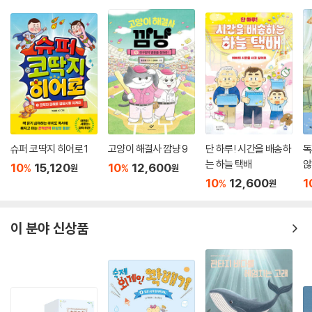
슈퍼 코딱지 히어로 1
고양이 해결사 깜냥 9
단 하루! 시간을 배송하
독
는 하늘 택배
않
10
15,120
10
12,600
%
%
원
원
10
12,600
1
%
원
이 분야 신상품