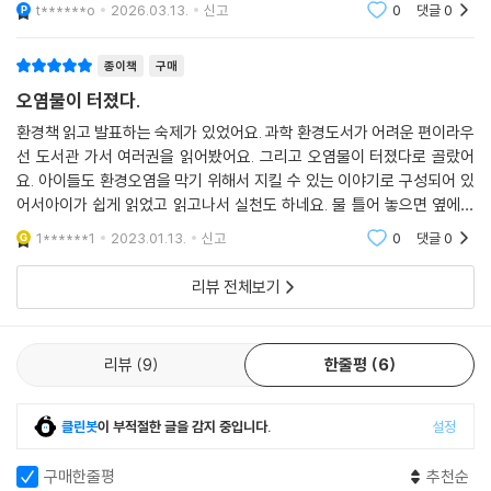
환경 문제에 대해 대화를 나누게 되는 점도 의미 있었습니다.교과 수록 도
t******o
2026.03.13.
신고
0
댓글
0
서라 그런지 판
종이책
구매
오염물이 터졌다.
환경책 읽고 발표하는 숙제가 있었어요. 과학 환경도서가 어려운 편이라우
선 도서관 가서 여러권을 읽어봤어요. 그리고 오염물이 터졌다로 골랐어
요. 아이들도 환경오염을 막기 위해서 지킬 수 있는 이야기로 구성되어 있
어서아이가 쉽게 읽었고 읽고나서 실천도 하네요. 물 틀어 놓으면 옆에서
잔소리도 하고 ㅎㅎㅎ아이들이 쉽게 읽고 기억 할 수 있는 구성이라 좋아
1******1
2023.01.13.
신고
0
댓글
0
요
리뷰 전체보기
리뷰
9
한줄평
6
클린봇
이 부적절한 글을 감지 중입니다.
설정
구매한줄평
추천순