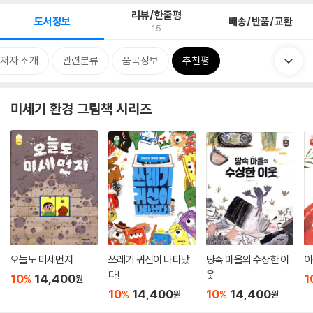
리뷰/한줄평
도서정보
배송/반품/교환
15
저자 소개
관련분류
품목정보
추천평
미세기 환경 그림책 시리즈
오늘도 미세먼지
쓰레기 귀신이 나타났
땅속 마을의 수상한 이
이
다!
웃
10
14,400
1
%
원
10
14,400
10
14,400
%
%
원
원