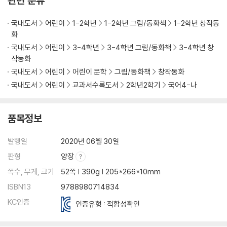
관련 분류
국내도서
어린이
1-2학년
1-2학년 그림/동화책
1-2학년 창작동
화
국내도서
어린이
3-4학년
3-4학년 그림/동화책
3-4학년 창
작동화
국내도서
어린이
어린이 문학
그림/동화책
창작동화
국내도서
어린이
교과서수록도서
2학년2학기
국어4-나
품목정보
발행일
2020년 06월 30일
판형
양장
쪽수, 무게, 크기
52쪽 | 390g | 205*266*10mm
ISBN13
9788980714834
KC인증
인증유형 : 적합성확인