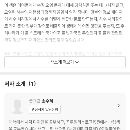
이 책은 아이들에게 수질 오염 문제에 대해 경각심을 주는 데 그치지 않고,
오염된 하수의 재탄생 과정까지 꼼꼼히 알려 줍니다. 덧붙인 정보 페이지
에 하수 처리장에서 하수를 어떻게 깨끗한 물로 만드는지, 하수 처리장으
로 가지 못한 일부가 강으로 배출되어 생태계에 어떤 영향을 주는지, 또 우
리나라가 왜 물 스트레스 국가이고 물 발자국은 무엇인지 등 물과 관련된
확장 정보까지 재미있는 만화로 담뿍 담았습니다
우리 모두가 만든 오염인 생활 하수의 시작과 끝을 귀여운 철이네 가족의
이야기로 만나는 환경 그림책입니다. 책을 다 읽으면 어느덧 철이처럼 에
책소개 더보기
코 지능이 높은 어린이가 될 수 있을 거예요!
저자 소개
1
글그림
송수혜
관심작가 알림신청
대학에서 시각 디자인을 공부하고, 꼭두일러스트교육원에서 그림책
을 공부했습니다. 쓰고 그린 책으로 《내가 데려다줄게》 《오염물이 터