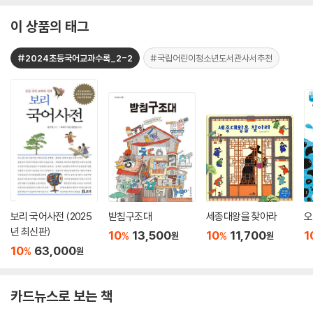
이 상품의 태그
#2024초등국어교과수록_2-2
#국립어린이청소년도서관사서추천
보리 국어사전 (2025
받침구조대
세종대왕을 찾아라
오
년 최신판)
10
13,500
10
11,700
1
%
%
원
원
10
63,000
%
원
카드뉴스로 보는 책