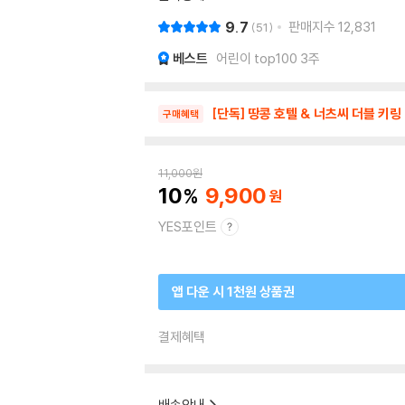
9.7
판매지수
12,831
51
베스트
어린이 top100 3주
[단독] 땅콩 호텔 & 너츠씨 더블 키링
구매혜택
11,000
원
10
9,900
YES포인트
앱 다운 시 1천원 상품권
결제혜택
배송안내