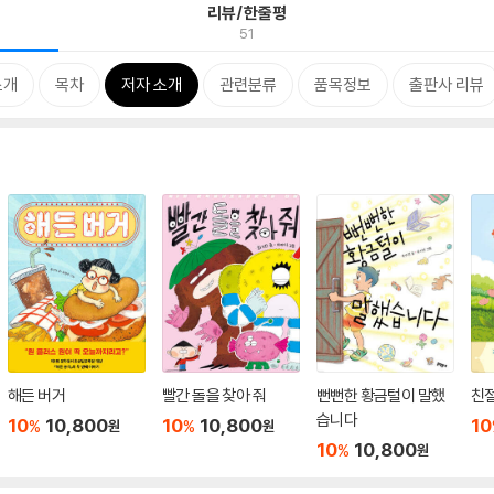
리뷰/한줄평
51
소개
목차
저자 소개
관련분류
품목정보
출판사 리뷰
해든 버거
빨간 돌을 찾아 줘
뻔뻔한 황금털이 말했
친절
습니다
10
10,800
10
10,800
10
%
%
원
원
10
10,800
%
원