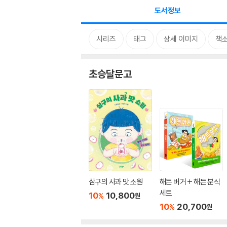
도서정보
시리즈
태그
상세 이미지
책
초승달문고
삼구의 사과 맛 소원
해든 버거 + 해든 분식
세트
10
10,800
%
원
10
20,700
%
원