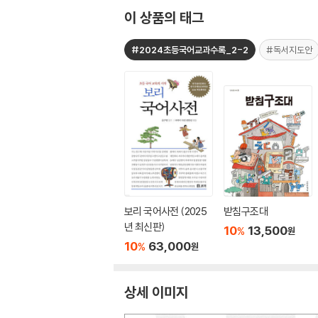
이 상품의 태그
#2024초등국어교과수록_2-2
#독서지도안
보리 국어사전 (2025
받침구조대
년 최신판)
10
13,500
%
원
10
63,000
%
원
상세 이미지