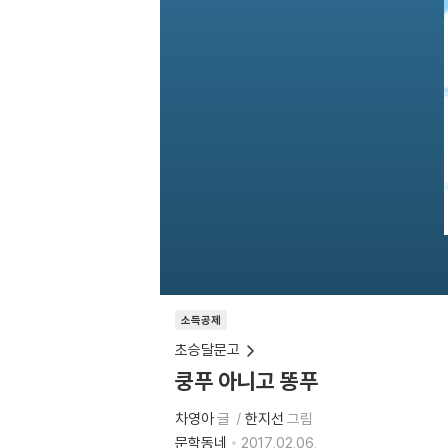
소득공제
초승달문고
쿵푸 아니고 똥푸
차영아
글
한지선
그림
문학동네
2017.02.06.