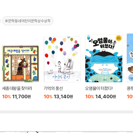
#문학동네어린이문학상수상작
세종대왕을 찾아라
기억의 풍선
오염물이 터졌다!
쿵푸
10
11,700
10
13,140
10
14,400
10
%
%
%
원
원
원