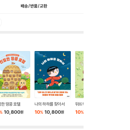
배송/반품/교환
한 땅콩 호텔
나의 하하를 찾아서
뒤뜨락 교실에서 만나
하루하루
10,800
10
10,800
10
10,800
10
1
%
%
%
%
원
원
원