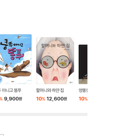
 아니고 똥푸
할머니와 하얀 집
엉뚱한 수리점
시끌시끌
제 그만!
9,900
10
12,600
10
13,500
%
%
%
원
원
원
10
1
%