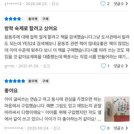
설명이 필요없는 그의 이름 책 구성은 크게 1장부터 4장
y******3
2020.08.23.
신고
2
댓글
0
으로 나뉘어있는데 1장에는 봄이라는 동시로 초등학교 2
학년 국어교과서이 실린 작품이 나온다이렇
종이책
구매
방학 숙제로 할려고 샀어요
윤동주에 대해 일찍 알게 할려고 책을 검색했습니다그냥 도서관에서 빌려
도 되는데 YES24 검색해보니 윤동주 관련 책이 많네요좋은 책이 많았는
데 아이 수준에 맞추다 보니 이 책을 구매했습니다시를 따라 쓰는 것도 재
밌을 것 같아요제목을 대충봤는데 짝꿍시는 직접 시를 만들어라는 얘기같
네요 그림도 아이들이 좋아할 것 같아요몇 몇 시만 알고 있었는데 동시 같
g**m
2021.01.29.
신고
1
댓글
0
은 시도 많네요방학
종이책
구매
좋아요
아이 글씨쓰는 연습고 하고 동시에 관심을 가졌으면 하는
마음에서 구입했습니다. 예쁜 그림도 있고 재밌는지 곧잘
따라써서 다행이에요~ 아이를 위해 구입했지만 저도 옆
에서 같이 쓰고 있으니 아이가 더 좋아하는거 같아요! 천
천히 아이랑 다 쓰고나면 엄청 뿌듯할꺼 같네요
t*******4
2025.06.24.
신고
0
댓글
0