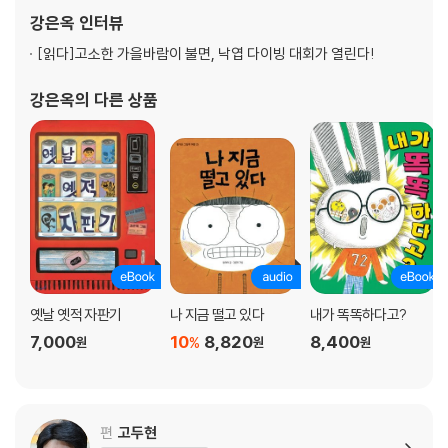
강은옥
인터뷰
[읽다]
고소한 가을바람이 불면, 낙엽 다이빙 대회가 열린다!
강은옥
의 다른 상품
옛날 옛적 자판기
나 지금 떨고 있다
내가 똑똑하다고?
7,000
10
8,820
8,400
%
원
원
원
편
고두현