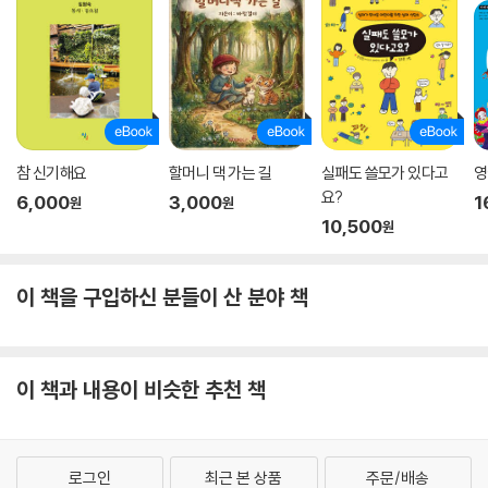
참 신기해요
할머니 댁 가는 길
실패도 쓸모가 있다고
영
요?
6,000
3,000
1
원
원
10,500
원
이 책을 구입하신 분들이 산 분야 책
이 책과 내용이 비슷한 추천 책
로그인
최근 본 상품
주문/배송