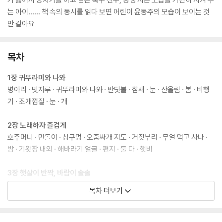
는 아이…… 책 속의 동시를 읽다 보면 어린이 윤동주의 모습이 보이는 것
만 같아요.
목차
1장 귀뚜라미와 나와
병아리 · 빗자루 · 귀뚜라미와 나와 · 반딧불 · 참새 · 눈 · 산울림 · 봄 · 비행
기 · 조개껍질 · 눈 · 개
2장 노래하자 즐겁게
호주머니 · 만돌이 · 창구멍 · 오줌싸개 지도 · 거짓부리 · 무얼 먹고 사나 ·
밤 · 기왓장 내외 · 해바라기 얼굴 · 편지 · 둘 다 · 햇비
3장 햇살이 반짝, 바람이 솔솔
버선본 · 아기의 새벽 · 닭 · 사과 · 나무 · 햇빛·바람 · 겨울 · 굴뚝 · 빨래 · 가
목차 더보기
을밤 · 고향 집 · 할아버지
4장 별 헤는 밤 _동심으로 읽는 윤동주 대표 시