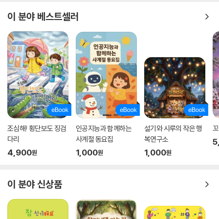
이 분야 베스트셀러
조심해! 횡단보도 징검
인공지능과 함께하는
설기와 시루의 작은 행
꼬
다리
사계절 동요집
복연구소
5
4,900
1,000
1,000
원
원
원
이 분야 신상품