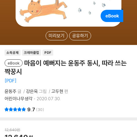
미리보기
공유하기
소득공제
크레마클럽
PDF
마음이 예뻐지는 윤동주 동시, 따라 쓰는
eBook
짝꿍시
PDF
윤동주
글
강은옥
그림
고두현
편
어린이나무생각
2020.07.30.
9.7
30
12,640
원