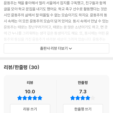
윤동주는 책을 좋아해서 멀리 서울에서 잡지를 구독했고, 친구들과 함께
글을 모아 학교 문집을 내기도 했어요. 학교 축구 선수로 활동했다는 것은
시인 윤동주의 삶에서 잘 떠올릴 수 없는 모습이기도 하지요. 윤동주의 동
시 속에는 이 모든 윤동주의 모습이 담겨 있어요. 동시 속에서 만날 수 있는
윤동주는 때로는 장난꾸러기이고, 때로는 꿈 많은 소년이기도 하고, 먼 곳
에 간 누나를 그리워하는 생각 깊은 동생이기도 해요. 또, 동시에는 어린 윤
동주와 동심을 가진 윤동주가 바라본 세상이 그려져 있습니다. 윤동주는
하늘을 나는 비행기를 보며, 긴긴 밤 끝없이 내리는 눈을 보며, 파란 바다를
출판사 리뷰 더보기
보며 어떤 생각을 했을까요? 윤동주가 바라본 세상을, 우리는 윤동주의 동
시를 읽으며 우리 마음속에서 되살려 볼 수 있어요.
리뷰/한줄평
30
나도 윤동주처럼, 우리도 윤동주처럼
우리 아기는
리뷰
한줄평
아래 발치에서 코올코올,
10.0
7.3
고양이는
부뚜막에서 가릉가릉
리뷰 쓰기
한줄평 쓰기