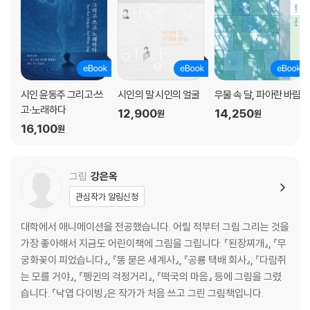
시인 윤동주 그리고·쓰
시인의 말 시인의 얼굴
우물 속 달, 파아란 바람
고·노래하다
12,900
14,250
원
원
16,100
원
그림
강은옥
관심작가 알림신청
대학에서 애니메이션을 전공했습니다. 어릴 적부터 그림 그리는 것을
가장 좋아해서 지금도 어린이책에 그림을 그립니다. 『된장찌개』, 『무
궁화꽃이 피었습니다』, 『똥 묻은 세계사』, 『공룡 택배 회사』, 『다람쥐
는 모를 거야』, 『펭귄의 걱정거리』, 『떡국의 마음』 등에 그림을 그렸
습니다. 『낙엽 다이빙』은 작가가 처음 쓰고 그린 그림책입니다.