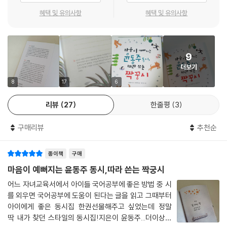
아기 바람이
혜택 및 유의사항
혜택 및 유의사항
나뭇가지에 소올소올
아저씨 해님이
9
하늘 한가운데서 째앵째앵.
더보기
_ 봄
8
17
6
리뷰
27
한줄평
3
어떤가요? 볕 좋은 봄날 솔솔 부는 아기 바람을 맞으며 낮잠 자는 아이들과
부뚜막에서 잠든 고양이의 모습이 떠오르지 않나요? 윤동주는 낮잠을 자
구매리뷰
추천순
는 형이었을까요? 아니면 낮잠 자는 동생들을 바라보며 동시를 썼을까요?
윤동주의 동시를 보면 이렇게 마음속에 그림이 그려집니다. 그 그림을 떠
종이책
구매
올리며 윤동주의 동시 옆에 짝꿍시를 써 봐요. 동시가 잘 떠오르지 않는다
면 윤동주의 동시를 차근차근 따라 써도 좋아요. 윤동주도 좋아하는 시인
마음이 예뻐지는 윤동주 동시,따라 쓴는 짝궁시
의 시를 따라 쓰는 것부터 시작했어요. 우리도 윤동주처럼 동시를 따라 쓰
어느 자녀교육서에서 아이들 국어공부에 좋은 방법 중 시
고, 짝꿍시를 쓸 수 있어요. 그러다 보면 정말 윤동주처럼 시인이 될지도 몰
를 외우면 국어공부에 도움이 된다는 글을 읽고 그때부터
라요.
아이에게 좋은 동시집 한권선물해주고 싶었는데 정말
딱 내가 찾던 스타일의 동시집!지은이 윤동주...더이상의