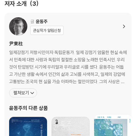
저자 소개
3
눈 감고 간다 · 새로운 길 · 내일은 없다 · 비둘기 · 비 뒤 · 못 자는 밤 · 바다 ·
봄 · 서시 · 자화상 · 별 헤는 밤 · 눈 오는 지도 · 코스모스 · 길
글
윤동주
엮은이의 말_ 맑고 아름다운 시를 쓴 윤동주처럼 우리도 예쁜 마음 담아
관심작가 알림신청
짝꿍시를 써요
尹東柱
일제강점기 저항시인이자 독립운동가. 일제 강점기 암울한 현실 속에
서 민족에 대한 사랑과 독립의 절절한 소망을 노래한 민족시인. 우리
것이 탄압받던 시기에 우리말과 우리글로 시를 썼다. 윤동주는 어둡
고 가난한 생활 속에서 인간의 삶과 고뇌를 사색하고, 일제의 강압에
고통받는 조국의 현 실을 가슴 아파하는 철인이었다. 그의 사상은 짧
은 시 속에 반영되어 있다. 1917년 12월 30일 만주 북간도 명동촌에
펼쳐보기
서 윤영석과 김룡의 맏아들로 출생했다. 윤동주는 청춘 시인이다. 절
친한 친구였던 문익환 목사의 시 ‘동주야’에 의하면 아직 새파란 젊은
윤동주
의 다른 상품
이로 기억되고 있었다. 한글을 구사하면서