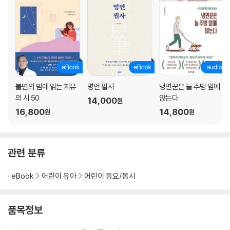
불면의 밤에 읽는 치유
명언 필사
냉면꾼은 늘 주방 앞에
의 시 50
앉는다
14,000
원
16,800
14,800
원
원
관련 분류
eBook
어린이 유아
어린이 동요/동시
품목정보