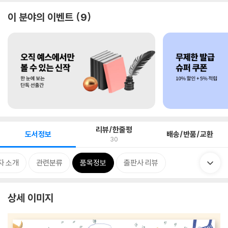
이 분야의 이벤트
9
리뷰/한줄평
도서정보
배송/반품/교환
30
자 소개
관련분류
품목정보
출판사 리뷰
상세 이미지