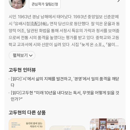
관심작가 알림신청
시인. 1963년 경남 남해에서 태어났다. 1993년 중앙일보 신춘문예
시 「유배시첩流配詩帖」 연작 당선으로 등단했다. 잘 익은 운율과 동
양적 어조, 달관된 화법을 통해 서정시 특유의 가락과 정서를 보여줌
으로써 전통 시의 품격을 높였다는 평가를 받고 있다. 중학교와 고등
학교 교과서에 시와 산문이 실려 있다. 시집 『늦게 온 소포』, 『물미해
안에서 보내는 편지』, 『달의 뒷면을 보다』, 『오래된 길이 돌아서서 나
펼쳐보기
를 바라볼 때』, 시선집 『남해, 바다를 걷다』를 펴냈다. 한국경제신문
문화부 기자와 문화부장, 논설위원을 거쳐 문화에디터로 일하면서
고두현
인터뷰
시산문집 『시 읽는 CEO』와 『
[읽다]
'시'에서 삶의 지혜를 발견하고, '경영'에서 일의 품격을 깨닫
다
[읽다]
고두현 “미래 10년을 내다보는 독서, 무엇을 어떻게 읽을 것
인가?”
고두현
의 다른 상품