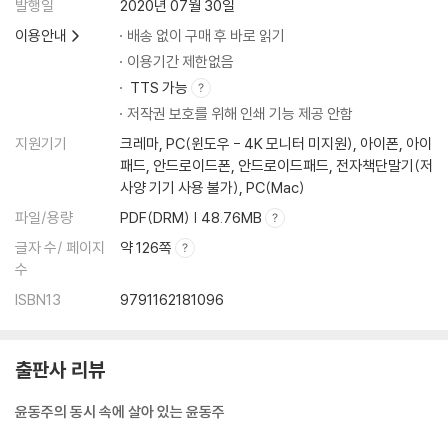
발행일
2020년 07월 30일
이용안내
배송 없이 구매 후 바로 읽기
이용기간 제한없음
TTS 가능
저작권 보호를 위해 인쇄 기능 제공 안함
지원기기
크레마, PC(윈도우 - 4K 모니터 미지원), 아이폰, 아이
패드, 안드로이드폰, 안드로이드패드, 전자책단말기(저
사양 기기 사용 불가), PC(Mac)
파일/용량
PDF(DRM) | 48.76MB
글자 수/ 페이지
약 126쪽
수
ISBN13
9791162181096
출판사 리뷰
윤동주의 동시 속에 살아 있는 윤동주