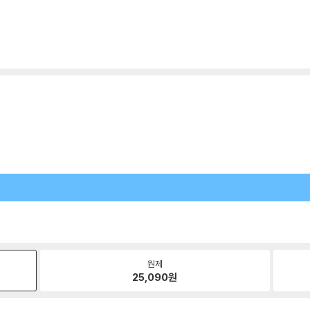
원제
25,090
원