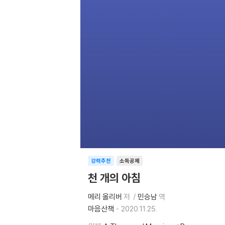
강력추천
소득공제
천 개의 아침
메리 올리버
저
민승남
역
마음산책
2020.11.25.