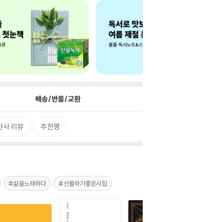
배송/반품/교환
판사 리뷰
추천평
#삶을노래하다
#선물하기좋은시집