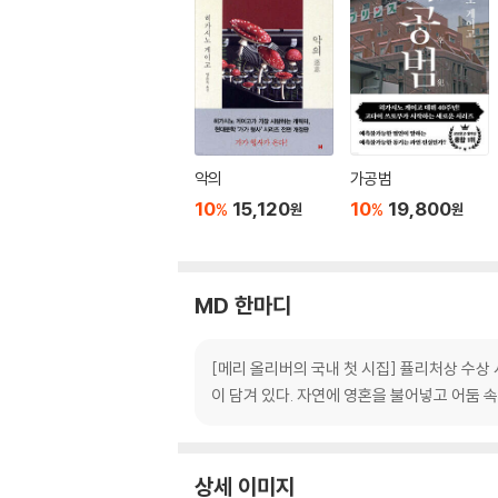
악의
가공범
10
15,120
10
19,800
%
%
원
원
MD 한마디
[메리 올리버의 국내 첫 시집] 퓰리처상 수상
이 담겨 있다. 자연에 영혼을 불어넣고 어둠 
상세 이미지