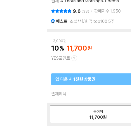
원제
A Thousand Mornings: Poems
9.6
판매지수
1,950
38
베스트
소설/시/희곡 top100 5주
13,000
원
10
11,700
YES포인트
앱 다운 시 1천원 상품권
결제혜택
종이책
11,700
원