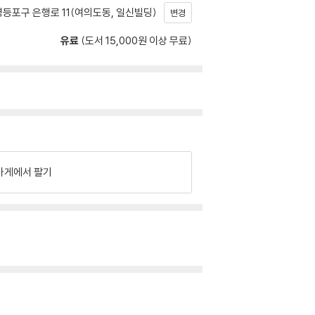
등포구 은행로 11(여의도동, 일신빌딩)
변경
유료
(도서 15,000원 이상 무료)
가게에서 팔기