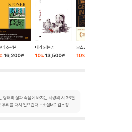
토너 초판본
내가 되는 꿈
모스크바의 신사
시선으로
16,200
10
13,500
10
16,200
10
1
%
%
%
%
원
원
원
 형태의 삶과 죽음에 바치는 사랑의 시 36편
도 우리를 다시 일으킨다. -소설MD 김소정