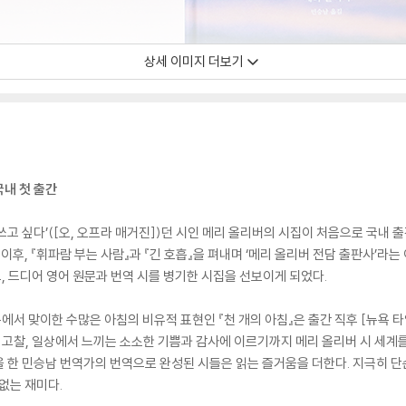
상세 이미지 더보기
국내 첫 출간
고 싶다’([오, 오프라 매거진])던 시인 메리 올리버의 시집이 처음으로 국내 출
이후, 『휘파람 부는 사람』과 『긴 호흡』을 펴내며 ‘메리 올리버 전담 출판사’라
 드디어 영어 원문과 번역 시를 병기한 시집을 선보이게 되었다.
서 맞이한 수많은 아침의 비유적 표현인 『천 개의 아침』은 출간 직후 [뉴욕 
 고찰, 일상에서 느끼는 소소한 기쁨과 감사에 이르기까지 메리 올리버 시 세계를 
 한 민승남 번역가의 번역으로 완성된 시들은 읽는 즐거움을 더한다. 지극히 단
없는 재미다.