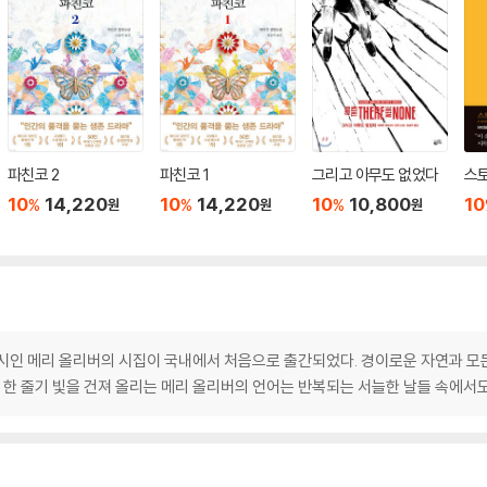
파친코 2
파친코 1
그리고 아무도 없었다
스
10
14,220
10
14,220
10
10,800
10
%
%
%
원
원
원
 시인 메리 올리버의 시집이 국내에서 처음으로 출간되었다. 경이로운 자연과 모든
속 한 줄기 빛을 건져 올리는 메리 올리버의 언어는 반복되는 서늘한 날들 속에서