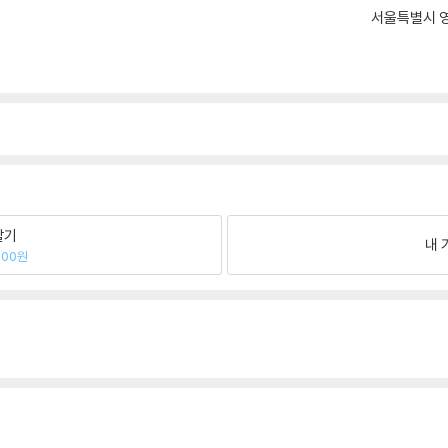
서울특별시 영
팔기
내 
600원