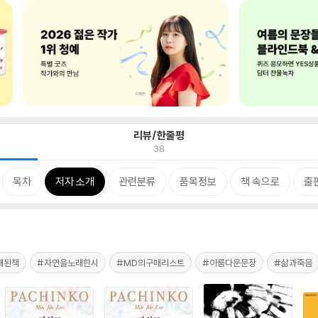
리뷰/한줄평
38
목차
저자 소개
관련분류
품목정보
책 속으로
출
개된책
#자연을노래한시
#MD의구매리스트
#아름다운문장
#삶과죽음