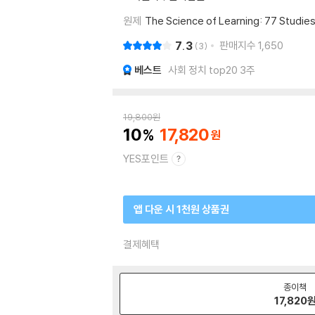
원제
The Science of Learning: 77 Studie
7.3
판매지수
1,650
3
베스트
사회 정치 top20 3주
19,800
원
10
17,820
YES포인트
앱 다운 시 1천원 상품권
결제혜택
종이책
17,820