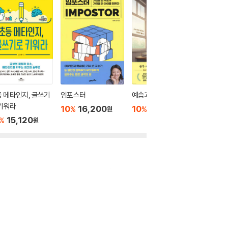
 메타인지, 글쓰기
임포스터
예습과 복습의 과학
메타 인
키워라
도와 브
10
16,200
10
16,020
%
%
원
원
15,120
6,000
%
원