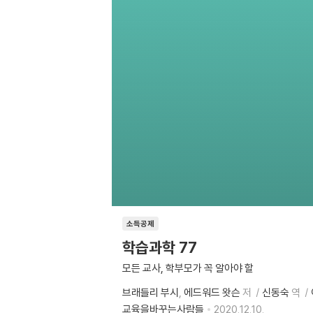
소득공제
학습과학 77
모든 교사, 학부모가 꼭 알아야 할
브래들리 부시
에드워드 왓슨
저
신동숙
역
교육을바꾸는사람들
2020.12.10.