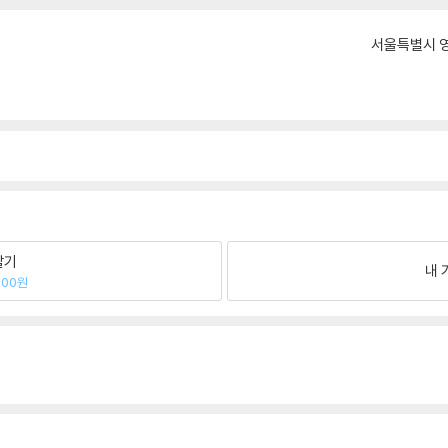
서울특별시 영
팔기
내 
000원