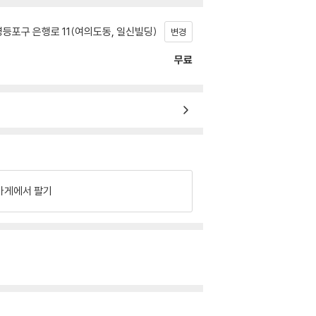
등포구 은행로 11(여의도동, 일신빌딩)
변경
무료
가게에서 팔기