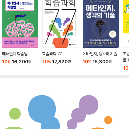
메타인지 학습법
학습과학 77
메타인지, 생각의 기술
초등
로 
10
16,200
10
17,820
10
15,300
%
%
%
원
원
원
10