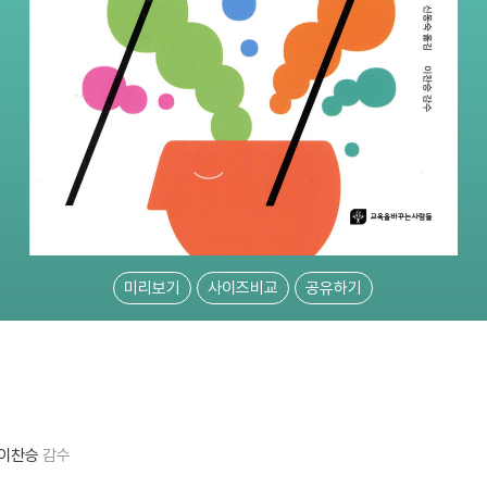
미리보기
사이즈비교
공유하기
이찬승
감수