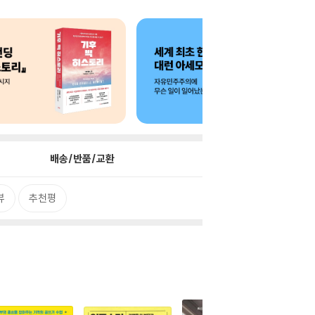
배송/반품/교환
뷰
추천평