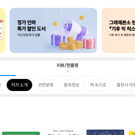
리뷰/한줄평
3
차
저자 소개
관련분류
품목정보
책 속으로
출판사 리