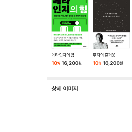
메타인지의 힘
무지의 즐거움
10
16,200
10
16,200
%
%
원
원
상세 이미지