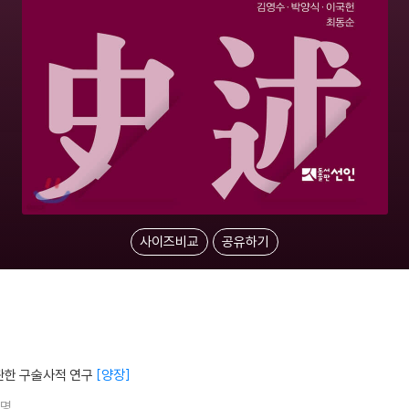
사이즈비교
공유하기
관한 구술사적 연구
양장
5명