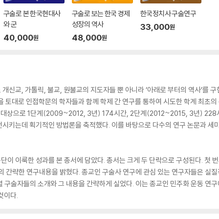
구술로 본 한국현대사
구술로 보는 한국 경제
한국정치사 구술연구
와 군
성장의 역사
33,000
원
40,000
48,000
원
원
개신교, 가톨릭, 불교, 원불교의 지도자들 뿐 아니라 ‘아래로 부터의 역사’를
을 토대로 인접학문의 학자들과 함께 학제 간 연구를 통하여 시도한 학계 최초의
상으로 1단계(2009~2012, 3년) 174시간, 2단계(2012~2015, 3년) 228
전시키는데 획기적인 방법론을 축적했다. 이를 바탕으로 다수의 연구 논문과 세
이 이룩한 성과를 본 총서에 담았다. 총서는 크게 두 단락으로 구성된다. 첫 
의 간략한 연구내용을 밝혔다. 종교인 구술사 연구에 관심 있는 연구자들은 실질
계별 구술자들의 소개와 그 내용을 간략하게 실었다. 이는 종교인 민주화 운동 연
것이다.