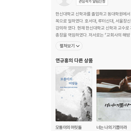
관심작가 알림신청
1. 머리말
2. 구술사와 기억의 의미
한신대학교 신학과를 졸업하고 동대학원에서 석
3. 기억의 장소로서 영등포산업선교회의 역사
목으로 일하였다. 호서대, 루터신대, 서울장신대,
4. 기억을 통해 본 산업선교의 동기
강의하 였다. 현재 한신대학교 신학과 교수로
5. 기억을 통해 본 산업선교의 내용
총장을 역임하였다. 저서로는 『교회사의
6. 맺음말
펼쳐보기
제02장 구술사로 본 한국 민주화 운동의 성격 -
연규홍
의 다른 상품
1. 머리말
2. 한국 민주화운동의 지리적 스케일
3. 민주인사들의 공간 생산과 공간조직 형성
4. 맺음말
제03장 민중불교운동의 배경으로서 종교적 내면
1. 머리말
2. ‘민중’＋‘불교’의 의미 구성
모퉁이의 머릿돌
너는 나의 기쁨이라