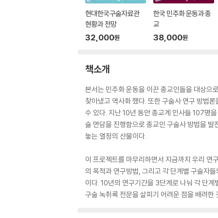
현대한국구술자료관
한국 민주화 운동과 종
현황과 전망
교
32,000
38,000
원
원
책소개
본서는 민주화 운동을 이끈 종교인들을 대상으로 
찾아냈고 역사화 했다. 또한 구술사 연구 방법론
수 있다. 지난 10년 동안 종교계 인사들 107명을 대
술 면담을 진행함으로 종교인 구술사 방법을 발
놓는 열정의 산물이다.
이 프로젝트를 마무리하면서 지금까지 우리 연구단
의 목적과 연구방법, 그리고 각 단계별 구술자들
이다. 10년의 연구기간을 3단계로 나눠 각 단
구술 녹취록 전문을 살피기 어려운 점을 배려한 