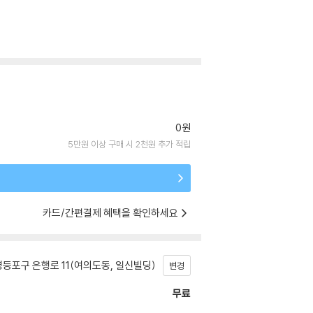
0원
5만원 이상 구매 시 2천원 추가 적립
카드/간편결제 혜택을 확인하세요
등포구 은행로 11(여의도동, 일신빌딩)
변경
무료