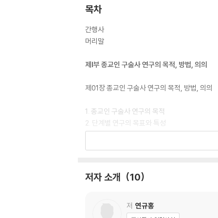
목차
간행사
머리말
제Ⅰ부 종교인 구술사 연구의 목적, 방법, 의의
제01장 종교인 구술사 연구의 목적, 방법, 의의
1. 종교인 구술사 연구의 목적
2. 단계별 연구의 목표와 특성
3. 종교인 구술사 연구방법
4. 연구진 구성 및 역할
5. 종교인 구술사 연구내용
저자 소개
10
제Ⅱ부 군사독재 시기와 종교인 민주화 운동(196
제01장 기억의 역사로 본 영등포 산업선교회의 
저
연규홍