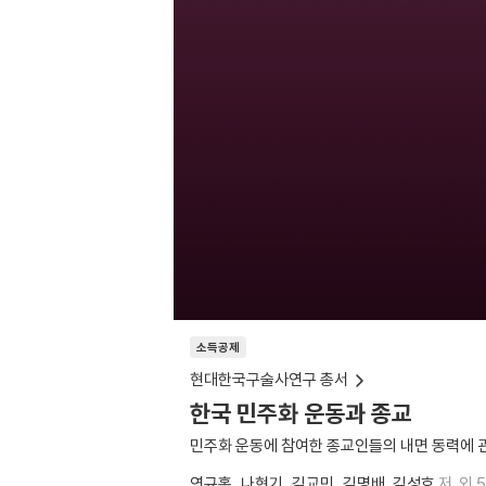
소득공제
현대한국구술사연구 총서
한국 민주화 운동과 종교
민주화 운동에 참여한 종교인들의 내면 동력에 
연규홍
나현기
김교민
김명배
김성호
저
외 