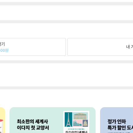
팔기
내 
700원