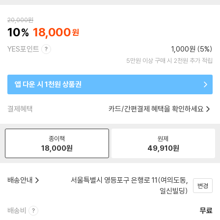
20,000
원
10
18,000
YES포인트
1,000원 (5%)
5만원 이상 구매 시 2천원 추가 적립
앱 다운 시 1천원 상품권
결제혜택
카드/간편결제 혜택을 확인하세요
종이책
원제
18,000
원
49,910
원
배송안내
서울특별시 영등포구 은행로 11(여의도동,
변경
일신빌딩)
배송비
무료