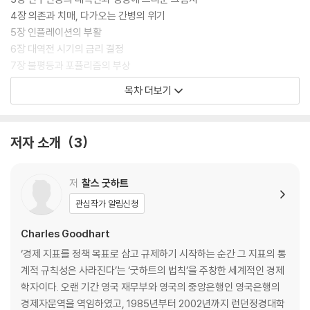
4장 의존과 치매, 다가오는 간병의 위기
5장 인플레이션의 부활
6장 대역전 시기의 금리 결정
7장 불평등과 포퓰리즘의 부상
8장 필립스 곡선
목차 더보기
9장 일본에서는 왜 인플레이션이 발생하지 않았나
10장 무엇이 세계적 고령화를 상쇄하는가
11장 우리는 부채 함정을 피할 수 있을까
저자 소개
3
12장 주식을 통한 자금조달
13장 향후의 정책적 문제
14장 주류를 거스르기
저
찰스 굿하트
관심작가 알림신청
후기 코로나 바이러스 이후의 불완전한 미래
Charles Goodhart
주
‘경제 지표를 정책 목표로 삼고 규제하기 시작하는 순간 그 지표의 통
참고문헌
계적 규칙성은 사라진다’는 ‘굿하트의 법칙’을 주창한 세계적인 경제
찾아보기
학자이다. 오랜 기간 영국 재무부와 영국의 중앙은행인 영국은행의
경제자문역을 역임하였고, 1985년부터 2002년까지 런던정경대학