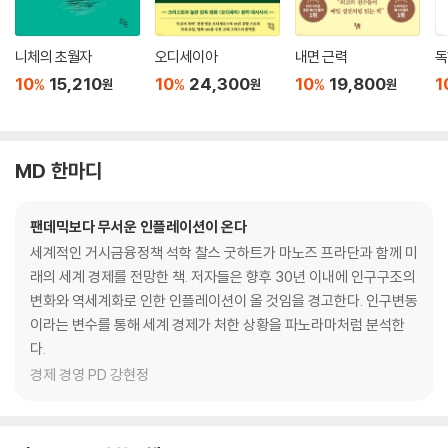
니체의 초월자
오디세이아
내면 근력
독
10
15,210
10
24,300
10
19,800
1
%
%
%
원
원
원
MD 한마디
팬데믹보다 무서운 인플레이션이 온다
세계적인 거시금융정책 석학 찰스 굿하트가 마노즈 프라단과 함께 미
래의 세계 경제를 전망한 책. 저자들은 향후 30년 이내에 인구구조의
변화와 역세계화로 인한 인플레이션이 올 것임을 경고한다. 인구변동
이라는 변수를 통해 세계 경제가 처한 상황을 파노라마처럼 분석한
다.
경제 경영 PD 강현정