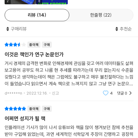
분배율은 감소하여 양극화가 심화되는 양상을 보였다.
2
8
그러나 이러한 추세는 급격하게 뒤집히고 있다. 세계 경제의 생산성의 상
리뷰
14
한줄평
22
당 부분을 끌어가는 선진국가의 고령화는 피할 수 없는 예견된 수순이고,
새로 유입되는 중국의 노동자 수도 급격하게 감소하고 있다. 여기에 코로
구매리뷰
추천순
나19 팬데믹까지 덮치면서 각국은 국경을 걸어 잠갔다. 결과적으로 세계
화는 이러한 역풍을 맞아 둔화되고, 가용한 노동 인구는 인구 감소와 고령
종이책
구매
화로 인해 급격하게 줄어들 것이다.
노동자들은 소비하는 것보다 더 생산하는 반면(디플레이션적), 피부양자
이것은 책인가 연구 논문인가
들은 생산하지 않고 소비한다(인플레이션적). 준비되지 못한 노년층은 정
거시 경제의 급격한 변화로 인해경제에 관심을 갖고 여러 데이터들도 살펴
부의 지원과 연금에 의존하고, 길어진 수명만큼 충분히 저축하지 못할 것
보고용어 공부도 하고 나름 현 추세를 따라가는데 무리 없는지식 수준을
이다. 가까운 미래에 피부양자가 디플레이션적인 노동자를 넘어서게 되면,
갖췄다고 생각하는데이 책은 그럼에도 불구하고 매우 불친절하다는 느낌
인플레이션은 필연적이다. 머지않아 닥칠 ‘당연하지만 잠재적인’ 위기에
이 들었습니다.읽으면서 계속 책으로 느껴지지 않고 그냥 연구 논문으로
세계 경제는 준비되어 있는가.
느껴졌어요.전문 용어도 지나치게 많고 배경 지식이 없으면 제대로 이해할
d******n
2022.12.16.
신고
4
댓글
0
수 없는 내용 또는
각국 정부는 여전히
종이책
구매
인구의 대역전을 대비한
어쩌면 성지가 될 책
어떤 준비도 하지 못했다
인플레이션 기사가 많이 나서 유튜브와 책을 많이 챙겨보던 참에 추천을
받아 구입해 읽었는데, 과연 세계적인 석학답게 주장이 간명하고 굉장히
2020년에 이어 지금까지 코로나19 여파로 경기가 악화되자 너도나도 각