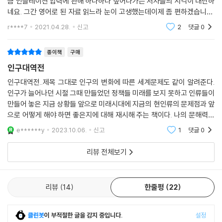
큼 인플레이션 압력에 관해 하나하나 짚어나가는 저자들의 시각이 대단하
찰스 굿하트와 마노즈 프라단은 인구변동으로 인한 인플레이션이 올 것이
네요. 그간 영어로 된 자료 읽느라 눈이 고생했는데이제 좀 편하겠습니다.
라고 경고한다. 금융위기 때와는 상황이 다르다는 의견이 우세하지만, 코
아직 우리 사회에서는 많은 논의가 없었지만,앞으로 관련 이슈가 궁금한
r****7
2021.04.28.
신고
2
댓글
0
분들은 필히 손
로나19가 공공 부문 부채에 심각한 도전을 가져온 것은 자명하다.
종이책
구매
사회 고령화로 공공 지출이 급속하게 증가할 텐데, 지출의 원천이 될 실질
인구대역전
소득의 증가율은 하락하고 있다. 그러나 이처럼 악화되는 상황은 최근 명
목금리가 하락하고 총부채원리금 상환비율이 일정하게 유지되면서 상쇄
인구대역전..제목 그대로 인구의 변화에 따른 세계문제도 같이 알려준다.
인구가 늘어나던 시절 그때 만들었던 정책들 미래를 보지 못하고 인류들이
되었다. 그러나 현재 정책을 기초로 한 영국 예산책임청과 미국 의회예산
만들어 놓은 지금 상황들 앞으로 미래시대에 지금의 현인류의 문제점과 앞
처의 미래 부채비율 전망치는 아찔한 수준이다. 부채가 이미 너무 엄청난
으로 어떻게 해야 하면 좋은지에 대해 재시해 주는 책이다. 나의 문해력이
규모로 불어났고, 중앙은행이 정책금리를 올릴 경우 금융 붕괴를 피하지
부족한건지 어려운 책이었다. 그래도 세계 여러나라들의 인구와 문제점
못할 지경이 된 것일까? 우리는 부채 함정에 빠진 것일까? 즉, 저금리와 자
e******y
2023.10.06.
신고
1
댓글
0
정책등이
본주의 구조로 인해 부채가 증가한 나머지 금리가 큰 폭 인상되지 못하게
리뷰 전체보기
되었고, 그 결과 부채가 더욱 증가하게 되는 것일까?(329쪽)
부양인구비가 늘어나면 노년층의 의료비와 재정 지출을 노동자로부터 거
리뷰
14
한줄평
22
둬들이는 것이 불가피해진다. 노년층은 은퇴 자금으로 늘어난 만큼의 수명
까지 살 수 없을 것이고, 저축 또한 충분하지 않을 것이기 때문이다. 그러나
노동자들은 세율을 높이는 것을 두고만 보지는 않을 것이다. 노동 인구가
클린봇
이 부적절한 글을 감지 중입니다.
설정