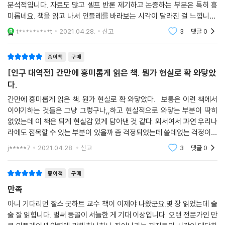
분석적입니다. 자료도 많고 셀프 반론 제기하고 논증하는 부분은 특히 흥
자도생을 꾀했다. 한국은 초저금리 기조에서 부동산이 폭등하자 내 집 마
미롭네요. 책을 읽고 나서 인플레를 바라보는 시각이 달라진 걸 느낍니다.
련을 위한 대출이 급증하였고, 또한 개인투자자들의 유례없는 주식투자 붐
요즘 같은 때에 출간되어 반가운 책이고 저는 번역 좋았습니다. 꼭 읽어보
이 일면서 ‘빚투, 영끌’을 외치며 지난해 한국의 가계 빚은 사상 처음 1,700
t*********t
2021.04.28.
신고
3
댓글
0
시길.
조를 돌파했다. 경제협력개발기구(OECD) 회원국 가운데 한국이 가계 빚
이 가장 빨리 증가하는 나라로 꼽혔고, 국제통화기금(IMF)은 한국에 ‘인구
종이책
구매
감소 및 노령화와 더불어 부채 부담이 폭발하지 않도록 경계’할 것을 경고
[인구 대역전] 간만에 흥미롭게 읽은 책. 뭔가 현실로 확 와닿았
하였다. 장차 노령화와 관련된 의료비 및 기타 부채가 우려될 만한 수준이
다.
라는 것이다.
간만에 흥미롭게 읽은 책. 뭔가 현실로 확 와닿았다. 보통은 이런 책에서
이는 비단 한국만의 문제가 아니다. 코로나19 팬데믹이 전 세계를 덮치자
이야기하는 것들은 그냥 그렇구나,,하고 현실적으로 와닿는 부분이 딱히
각국 정부는 유례없는 유동성을 공급하였다. IMF에 따르면 전 세계는 코로
없었는데 이 책은 되게 현실감 있게 담아낸 것 같다. 외서여서 과연 우리나
나 대응으로 14조 달러에 가까운 정부 재정을 시장에 풀었다. 이에 전 세계
라에도 접목할 수 있는 부분이 있을까 좀 걱정되었는데 쓸데없는 걱정이었
평균 국내총생산(GDP) 대비 정부 부채비율이 98%에 가깝게 치솟았다.
다. 그리고 평소 잘 안 읽던 분야이다보니까 많이 어려우려나,,하고 어려
j*****7
2021.04.28.
신고
3
댓글
0
지금까지 정부와 중앙은행은 재정정책과 통화정책을 통해 물가를 관리해
우면 읽
왔는데, 재정정책은 정치적인 반대로 인해 사실상 시행되기 어려웠다. 그
종이책
구매
결과, 지난 40년간의 물가 안정은 중앙은행의 통화정책 덕분인 것처럼 설
명되었다. 그러나 여기서 중앙은행과 재무장관들이 놓친 것이 있다면, 변
만족
화하는 인구구조에 주의를 기울이지 않았다는 것이다. 단기적인 관점에서
아니 기다리던 찰스 굿하트 교수 책이 이제야 나왔군요.몇 장 읽었는데 술
인구변동의 추세를 예측하지 못한 중앙은행의 통화정책이 인구의 대역전
술 잘 읽힙니다. 벌써 등골이 서늘한 게 기대 이상입니다. 오랜 전문가인 만
을 앞두고도 효과적일 수 있을 것인가?