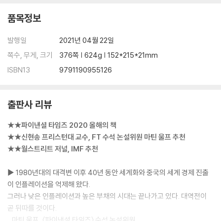
품목정보
발행일
2021년 04월 22일
쪽수, 무게, 크기
376쪽 | 624g | 152*215*21mm
ISBN13
9791190955126
출판사 리뷰
★★파이낸셜 타임즈 2020 올해의 책
★★신현송 프리스턴대 교수, FT 수석 논설위원 마틴 울프 추천
★★월스트리트 저널, IMF 추천
▶ 1980년대의 대격변 이후 40년 동안 세계화와 중국의 세계 경제 진출
이 인플레이션을 억제해 왔다.
그러나 낮은 인플레이션과 높은 부채의 시대는 끝나가고 있다. 대역전이
곧 뒤따를 것이다.
_마틴 울프, 〈파이낸셜 타임즈〉 수석 논설위원