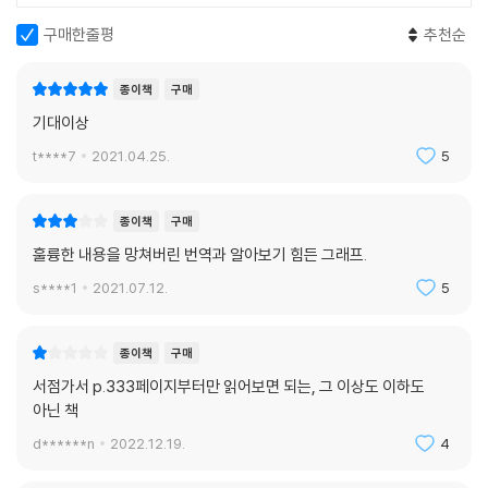
대규모로 증가한 지난 30년 동안에는 노동자의 협상력이 크게 위축되었
다. 선진경제의 노동자들은 소득을 적절히 분배받지 못했으며 명목·실질
구매한줄평
추천순
임금이 정체되었다. 이는 세계적으로 불평등을 심화시키는 방향으로 나타
났다. 그러나 향후 노동 공급이 감소할 경우, 협상력 증대와 함께 실질임금
종이책
구매
과 소득 분배가 다시 증가하고 불평등은 완화될 것이다. 저자들은 이러한
기대이상
상황에서 연금과 의료비용 재원을 충당하기 위해 노동자들에게 과도한 세
t****7
2021.04.25.
5
금 부담이 지워지면, 노동자들은 세후 실질임금을 확보하기 위하여 높은
임금을 요구할 것이라 예상했다. 이는 결코 쉽지 않은 길이며, 이미 과도한
부채 부담을 지고 있는 국가들에 인플레이션 압력을 가할 것이다.
종이책
구매
훌륭한 내용을 망쳐버린 번역과 알아보기 힘든 그래프.
인구변동을 상쇄시킬 것으로 기대되는 요인들은
s****1
2021.07.12.
5
큰 구멍을 메우기에 충분하지 못하다
한편으로는 세계가 앞으로 경험할 대대적인 인구변동은 감당할 수 있는 수
종이책
구매
준이고, 줄어드는 노동 인구 또한 기술의 발전으로 상당 부분 대체 가능한
서점가서 p.333페이지부터만 읽어보면 되는, 그 이상도 이하도
정도라고 전망하는 관점도 있다. 그들에 따르면 ‘자동화와 인공지능, 장노
아닌 책
년층의 노동참여율 상승, 인도와 아프리카의 인구 증가’가 급격한 인구변
d******n
2022.12.19.
4
동을 상쇄할 수 있다. 이는 모두 사실이다. 그러나 핵심은 ‘그 변화의 크
기’에 있다. 저자들은 많은 이들이 당연하게 여기는 변화의 허점에 관하여