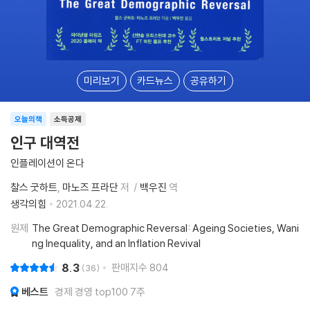
미리보기
카드뉴스
공유하기
오늘의책
소득공제
인구 대역전
인플레이션이 온다
찰스 굿하트
마노즈 프라단
저
백우진
역
생각의힘
2021.04.22.
원제
The Great Demographic Reversal: Ageing Societies, Wani
ng Inequality, and an Inflation Revival
8.3
판매지수
804
36
베스트
경제 경영 top100 7주