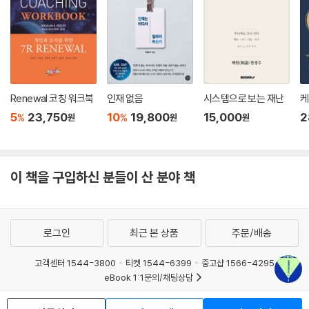
미래는 과거와 완전히 다를 것이다
인플레이션은 상호작용하는 몇 가지 힘들의 결과이다. 그 힘에는 내재하는
구조적인 추세와 인구변동, 세계화, 저축과 투자의 거시경제적 균형, 순전
히 통화적인 현상 등이 있다. 직관적으로는 노동자와 피부양자의 균형이
Renewal 코칭 워크북
인재 없음
시스템으로 보는 재난
케
작용한다. 노동자는 대개 소비하는 것보다 더 생산하는 반면, 피부양자(노
5
23,750
10
19,800
15,000
2
%
%
원
원
원
년과 유소년)는 생산하는 것보다 더 소비한다. 불가피한 결론은 노동자로
부터 노년층으로의 재정 이전을 위해 노동자에 대한 세율을 눈에 띄게 올
릴 수밖에 없으리라는 것이다. (119쪽)
이 책을 구입하신 분들이 산 분야 책
1980년대 이후로 지속된 저물가, 고부채의 시대가 저물고 있다. 수십 년
전에 중국이 WTO에 가입하여 세계 경제의 흐름을 바꿀 줄 아무도 예상하
지 못했듯, 앞으로의 세계 경제가 어떻게 진행될지는 두고 봐야 할 일이다.
로그인
최근 본 상품
주문/배송
그러나 분명한 건 대역전은 이미 진행 중이라는 사실이다. 대금융위기 이
후에도 인플레이션에 대한 경보가 울렸으나 ‘양치기 소년의 거짓말’에 불
고객센터 1544-3800
티켓 1544-6399
중고샵 1566-4295
과하였다. 그러나 지금은 그때와 다르다. 코로나19라는 엄청난 변수가 세
eBook 1:1문의/채팅상담
계 경제 깊숙이 유입되었고, 엄청난 현금이 시장에 유통되었다. 뿐만 아니
예스이십사(주) 사업자 정보
라 세계 경제에서 디플레이션적인 역할을 했던 중국의 위대한 기여는 정점