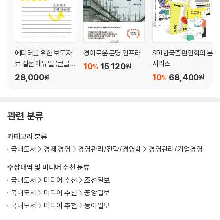
에디터를 위한 보도자
경이로운 문명 인프라
SBI 한국출판인회의 본
료 실전 매뉴얼 (큰글자
시리즈
10
15,120
%
원
책)
28,000
10
68,400
%
원
원
관련 분류
카테고리 분류
국내도서
경제 경영
경영관리/전략/경영학
경영관리/기업경영
수상내역 및 미디어 추천 분류
국내도서
미디어 추천
조선일보
국내도서
미디어 추천
중앙일보
국내도서
미디어 추천
동아일보