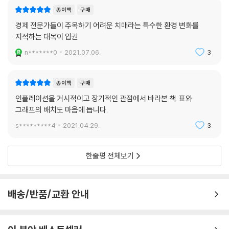
논증한다.
종이책
구매
경제 전문가들이 주목하기 어려운 치매라는 특수한 환경 변화를
거시경제 문헌에서 의존은 신체적 상태와 무관하게 특정한 연령층과 관련
지적하는 대목이 압권
해서만 서술된다. 그러나 보건의료 문헌에서 의존은 외부의 간병과 도움이
n*******0
2021.07.06.
3
필요한 상태로 정의된다. 나아가 간병은 개인적이고 정서적인 뒷받침을 포
함한다. 이는 로봇이 제공하지 못하는 활동이다. 로봇은 물리적인 활동이
나 모니터링하는 활동에나 다소 도움이 될 것이다. 결과적으로 앞으로 가
종이책
구매
정 내부나 외부의 노동력의 점점 더 큰 부분이 노인을 돌보는 일에 종사하
인플레이션을 거시적이고 장기적인 관점에서 바라본 책. 표와
게 될 것이다. (96쪽)
그래프의 배치도 마음에 듭니다.
s*********4
2021.04.29.
3
4차 산업혁명의 운송수단이라 불리는 자동화는 대체보다는 보완의 역할
에 가깝다. 앞으로 수요가 가파르게 늘어날 것으로 예상되는 부분은 ‘노년
층 의료와 간병’이다. 간병에서 가장 중요한 역량은 감성지수(EQ)로, 정서
한줄평 전체보기
적인 탄력과 직관, 공감은 로봇이 제공하기 어려운 부분이다. 미국의과대
학협회는 2032년에 이르면 12만 명에 가까운 의사가 부족할 것이라 전망
했는데, 이는 자동화가 여전히 의료 분야에서는 충분히 대체되기 어려움을
배송/반품/교환 안내
시사한다. 이에 자동화가 가능한 부문에서 최대한 대체하고, 그만큼의 노
동자가 간병에 투입되어야 한다는 것이 저자들의 설명이다. 확실히 자동화
는 어느 정도 악영향을 상쇄시키겠지만 전면적인 대체가 가능하지는 않다