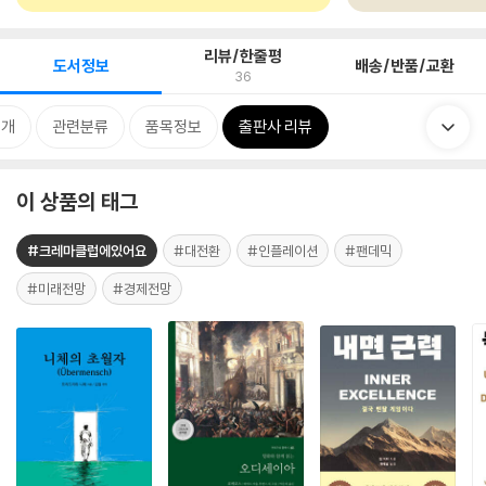
리뷰/한줄평
도서정보
배송/반품/교환
36
소개
관련분류
품목정보
출판사 리뷰
이 상품의 태그
#크레마클럽에있어요
#대전환
#인플레이션
#팬데믹
#미래전망
#경제전망