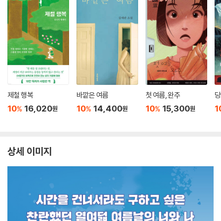
제철 행복
바깥은 여름
첫 여름, 완주
당
10
16,020
10
14,400
10
15,300
1
%
%
%
원
원
원
상세 이미지