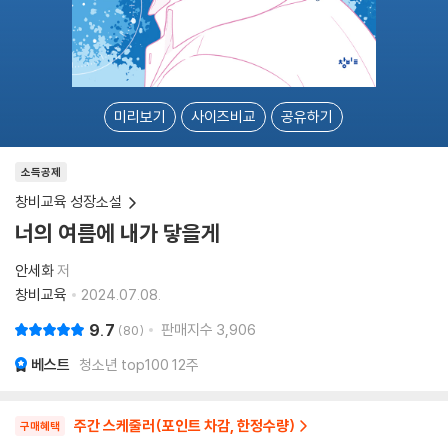
미리보기
사이즈비교
공유하기
소득공제
창비교육 성장소설
너의 여름에 내가 닿을게
안세화
저
창비교육
2024.07.08.
9.7
판매지수
3,906
80
베스트
청소년 top100 12주
주간 스케줄러(포인트 차감, 한정수량)
구매혜택