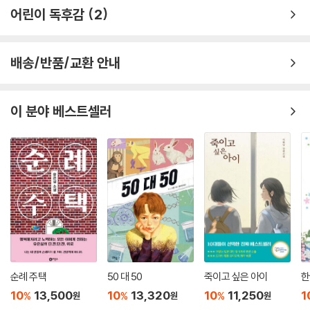
어린이 독후감
2
배송/반품/교환 안내
이 분야 베스트셀러
순례 주택
50 대 50
죽이고 싶은 아이
한