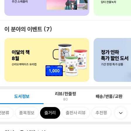
이 분야의 이벤트
7
리뷰/한줄평
도서정보
배송/반품/교환
80
련분류
품목정보
줄거리
출판사 리뷰
추천평