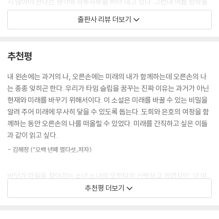
지 않아야 한다는 생각에 하루하루를 버텨 내고 있다. 그런데 여름 방학을
앞둔 어느 날, 이들 앞에 수상한 스토커가 나타나면서 평탄했던 일상에 균
출판사 리뷰 더보기
열이 생기기 시작한다.
우여곡절 끝에 자신들의 스토커가 동일 인물임을 알아챈 두 사람은 스토커
추천평
의 정체와 목적을 밝히기 위해 단서를 추적하기 시작한다. 그리고 그 과정
에서 자신들은 기억하지 못하는 12년 전 바닷가 사고와 자신들의 목숨을
내 왼손에는 과거의 나, 오른손에는 미래의 내가 함께하는데 오른손의 나
구한 ‘수빈’이라는 사람이 있었다는 사실을 알게 된다. 혼란에 휩싸인 두 주
는 종종 잊히곤 한다. 우리가 타임 슬립을 꿈꾸는 진짜 이유는 과거가 아닌
인공은 시끄러운 마음을 하루빨리 잠재우고 일상으로 돌아가고자 모든 사
현재와 미래를 바꾸기 위해서이다. 이 소설은 미래를 바꿀 수 있는 비밀을
건의 시작점인 바닷가 마을 소소리로 떠난다.
알려 주어 미래에 무사히 닿을 수 있도록 돕는다. 도희와 은호의 여정을 함
께하는 동안 오른손의 나를 떠올릴 수 있었다. 미래를 간직하고 싶은 이들
한편, 소꿉친구인 수빈의 사고 이후 고향을 도망치듯 떠난 나은은 최근 들
과 같이 읽고 싶다.
어 이상한 꿈을 반복적으로 꾸기 시작한다. 소소리 바다를 배경으로 수빈
- 김혜정 (『오백 년째 열다섯』저자)
의 사고가 일어나기 직전의 상황이 펼쳐지는 이 꿈이 과거와 이어져 있음
을 알게 된 나은은, 이 꿈을 이용해 간절히 바라던 하나의 기적을 이루고자
바닷가 마을을 찾아가는 소년 소녀의 모험담은 산뜻하고 귀엽지만, 이 여
한다. 하지만 꿈이 거듭될수록 누군가의 희생은 피할 수 없다는 것을 알게
정의 처음과 끝에 놓인 질문과 답은 그리 쉽지도 가볍지도 않다. 기적을 향
추천평 더보기
되면서 나은은 절체절명의 고민에 빠진다.
해 달리는 타임 슬리퍼가 그들의 반대 방향에서 출발했기 때문에. 하지만
어려워할 것은 없다. 이렇게 시원하고 깜찍한 서스펜스는 처음일 테니까.
눈앞에 생생히 펼쳐지는 푸른빛 바닷가 마을 소소리