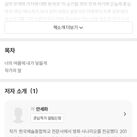
삶의 무게와 가치에 대한 탐색과 ‘이 순간을 의미 있게 여기며 오늘에 충실
하자.’라는 메시지가 녹아 있어 성장소설로서의 덕목까지 두루 갖추었다.
청소년기를 그저 어른이 되기 위해 지나쳐야 하는 터널 정도로 여기기 쉬
운 지금의 청소년은 물론, 바쁜 일상에 허덕이며 현재의 소중함을 놓치고
책소개 더보기
있는 모두에게 이 소설은 반짝이고 찬란한 ‘오늘의 가치’를 일깨워 줄 것이
다.
목차
너의 여름에 내가 닿을게
작가의 말
저자 소개
1
저
안세화
관심작가 알림신청
작가. 한국예술종합학교 전문사에서 영화 시나리오를 전공했다. 201