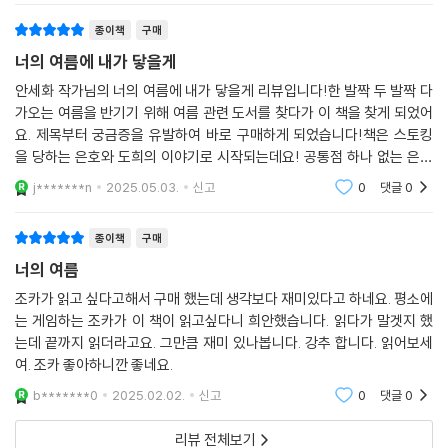
u******0
2025.02.27.
신고
1
댓글
0
의 여행을 통해 현실을 직시하고 현재에 발을 단단히 디디는 법을 배우게
된다. 학업에 치여 지금의 나를 잊은 청소년은 물론, 현실의 무게에 짓눌려
귀한 오늘을 놓치고 있는 독자들에게 순간의 소중함을 일깨우고 미래로 나
종이책
구매
아가는 방법을 알려 주는 이 소설을 강력히 추천한다.
너의 여름에 내가 닿을게
안세화 작가님의 너의 여름에 내가 닿을게 리뷰입니다!한 발짝 두 발짝 다
가오는 여름을 반기기 위해 여름 관련 도서를 찾다가 이 책을 찾게 되었어
요. 제목부터 궁금증을 유발하여 바로 구매하게 되었습니다!책은 스토킹
을 당하는 은호와 도희의 이야기로 시작되는데요! 공통점 하나 없는 은호
와 도희를 왜 스토킹하는지, 또 스토킹을 하는 여자에게는 무슨 사연이 있
j*******n
2025.05.03.
신고
0
댓글
0
는지, 책 제목은 무
종이책
구매
너의 여름
조카가 읽고 싶다고해서 구매 했는데 생각보다 재미있다고 하네요. 평소에
는 게임하는 조카가 이 책이 읽고싶다니 희안했습니다. 읽다가 말겟지 했
는데 끝까지 읽더라고요. 그만큼 재미 있나봅니다. 강추 합니다. 읽어보세
여. 조카 좋아하니깐 좋네요.
b*******0
2025.02.02.
신고
0
댓글
0