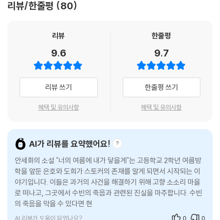
기억은 괴롭고 무거운 것일 때도 있지만, 기억만이 시간에 저항하는 유일
리뷰/한줄평
80
그곳을 향해 가는 두 갈래의 여정
한 수단이 될 수 있음을 잊지 않기를 바란다.
외동딸로 자란 주인공 앞에 느닷없이 나타난 친오빠(『남매의 탄생』), 초능
- 박서련 (『체공녀 강주룡』저자)
리뷰
한줄평
력이 생겨 스파이가 된 가족(『스타더스트 패밀리』) 등 예상을 뛰어넘는 기
9.6
9.7
발한 설정과 흥미진진한 사건 전개로 많은 사랑을 받아 온 작가 안세화가
이번에는 바닷가 마을 배경의 환상적인 타임 슬립 소설을 내놓았다. 시나
리오를 전공한 작가의 작품답게 세심한 상황 묘사와 자연스러운 장면 전
리뷰 쓰기
한줄평 쓰기
환, 그리고 박진감 넘치는 전개가 매력적인 이 소설은, 마치 한 편의 영화를
보는 듯한 착각을 불러일으킨다. 게다가 매사 신중한 은호와 불도저 같은
혜택 및 유의사항
혜택 및 유의사항
행동파 도회의 좌충우돌부터 베일에 싸여 있던 인물 나은과 그녀의 단짝
수빈 사이의 애틋한 사연까지, 매력적인 캐릭터가 만들어 내는 케미스트리
는 이 소설의 또 다른 재미 요소이다.
AI가 리뷰를 요약했어요!
작품 속에는 두 종류의 ‘여행’이 나온다. 하나는 은호와 도희가 소소리로 떠
안세화의 소설 "너의 여름에 내가 닿을게"는 고등학교 2학년 여름방
나는 여행이고, 또 하나는 나은이 꾸는 꿈의 시간 여행이다. 작가는 은호와
학을 앞둔 은호와 도희가 스토커의 존재를 알게 되면서 시작되는 이
야기입니다. 이들은 과거의 사건을 해결하기 위해 고향 소소리 마을
도희의 이야기는 3인칭 시점으로, 나은의 이야기는 1인칭 시점으로 시점
로 떠나고, 그곳에서 수빈의 죽음과 관련된 진실을 마주합니다. 수빈
변화를 주어 미스터리한 상황의 전말을 조금씩 풀어 간다. 이를 따라가다
의 죽음을 막을 수 있다면 현재의 아이들의 미래가 어떻게 될지 고민
보면 독자는 어느새 흥미롭게 사건의 퍼즐 조각을 맞추고 있는 자신을 발
하는 나은의 이야기가
견할 수 있을 것이다.