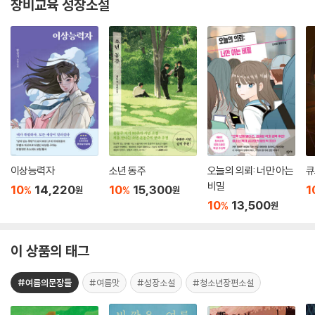
창비교육 성장소설
이상능력자
소년 동주
오늘의 의뢰: 너만 아는
큐
비밀
10
14,220
10
15,300
1
%
%
원
원
10
13,500
%
원
이 상품의 태그
#여름의문장들
#여름맛
#성장소설
#청소년장편소설