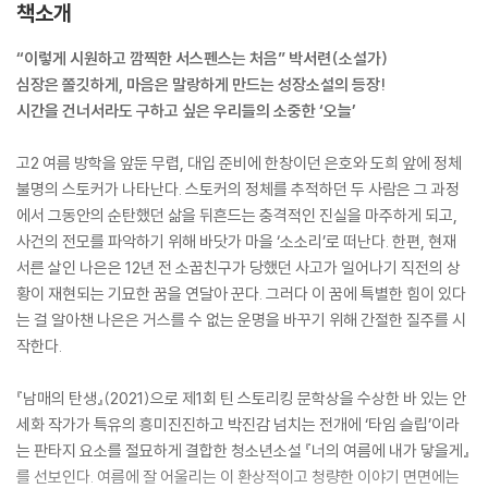
책소개
“이렇게 시원하고 깜찍한 서스펜스는 처음” 박서련(소설가)
심장은 쫄깃하게, 마음은 말랑하게 만드는 성장소설의 등장!
시간을 건너서라도 구하고 싶은 우리들의 소중한 ‘오늘’
고2 여름 방학을 앞둔 무렵, 대입 준비에 한창이던 은호와 도희 앞에 정체
불명의 스토커가 나타난다. 스토커의 정체를 추적하던 두 사람은 그 과정
에서 그동안의 순탄했던 삶을 뒤흔드는 충격적인 진실을 마주하게 되고,
사건의 전모를 파악하기 위해 바닷가 마을 ‘소소리’로 떠난다. 한편, 현재
서른 살인 나은은 12년 전 소꿉친구가 당했던 사고가 일어나기 직전의 상
황이 재현되는 기묘한 꿈을 연달아 꾼다. 그러다 이 꿈에 특별한 힘이 있다
는 걸 알아챈 나은은 거스를 수 없는 운명을 바꾸기 위해 간절한 질주를 시
작한다.
『남매의 탄생』(2021)으로 제1회 틴 스토리킹 문학상을 수상한 바 있는 안
세화 작가가 특유의 흥미진진하고 박진감 넘치는 전개에 ‘타임 슬립’이라
는 판타지 요소를 절묘하게 결합한 청소년소설 『너의 여름에 내가 닿을게』
를 선보인다. 여름에 잘 어울리는 이 환상적이고 청량한 이야기 면면에는