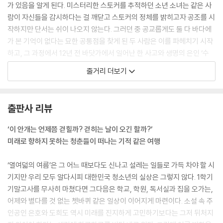
가 있음을 알게 된다. 미스터리한 스토커를 추적하던 소년 소녀는 같은 사
람이 자신들을 감시하다는 걸 깨닫고 스토커의 정체를 밝히고자 공조를 시
작하지만 단서는 쉬이 나오지 않는다. 그러던 중 공교롭게도 둘 다 바다에
가 본 기억이 없다는 묘한 공통점을 찾게 된 두 사람은 이를 파헤치기 시작
하고, 그 과정에서 12년 전 바닷가에서 일어난 한 사고와 생명의 은인 ‘수
빈’의 존재를 알게 된다. 충격에 휩싸인 은호와 도희는 결국 사건의 전모를
줄거리 더보기
알고자 문제의 바닷가 마을 소소리로 향하게 되는데…….
출판사 리뷰
‘이 안개는 언제쯤 걷힐까? 걷히는 날이 오긴 할까?’
미래로 향하지 못하는 청춘들이 떠나는 기적 같은 여행
‘열여덟의 여름’은 그 어느 때보다도 신나고 설레는 일들로 가득 차야 할 시
기지만 우리 모두 알다시피 대한민국 청소년의 실상은 그렇지 않다. 1학기
기말고사를 무사히 마쳤다면 그다음은 학교, 학원, 독서실과 집을 오가는,
어제와 별다를 것 없는 쳇바퀴 같은 일상이 이어지게 마련이다. 소설 속 주
인공인 은호와 도희도 역시 미래를 진지하게 고민하기보다는 그저 뒤처지