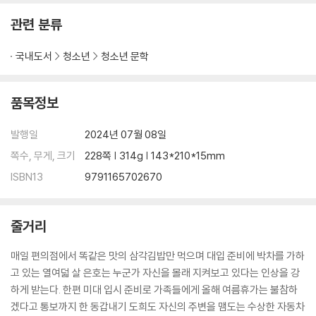
관련 분류
국내도서
청소년
청소년 문학
품목정보
발행일
2024년 07월 08일
쪽수, 무게, 크기
228쪽 | 314g | 143*210*15mm
ISBN13
9791165702670
줄거리
매일 편의점에서 똑같은 맛의 삼각김밥만 먹으며 대입 준비에 박차를 가하
고 있는 열여덟 살 은호는 누군가 자신을 몰래 지켜보고 있다는 인상을 강
하게 받는다. 한편 미대 입시 준비로 가족들에게 올해 여름휴가는 불참하
겠다고 통보까지 한 동갑내기 도희도 자신의 주변을 맴도는 수상한 자동차