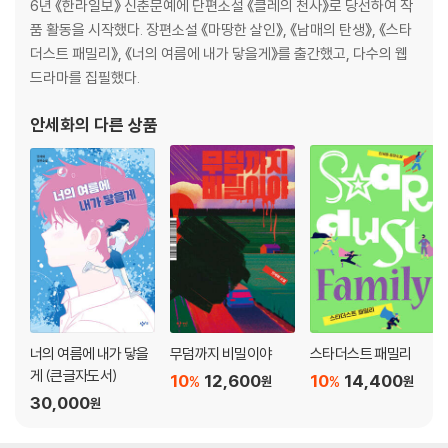
6년 《한라일보》 신춘문예에 단편소설 《클레의 천사》로 당선하여 작
품 활동을 시작했다. 장편소설 《마땅한 살인》, 《남매의 탄생》, 《스타
더스트 패밀리》, 《너의 여름에 내가 닿을게》를 출간했고, 다수의 웹
드라마를 집필했다.
안세화
의 다른 상품
너의 여름에 내가 닿을
무덤까지 비밀이야
스타더스트 패밀리
게 (큰글자도서)
10
12,600
10
14,400
%
%
원
원
30,000
원