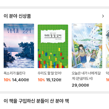
10
13,500
10
13,320
10
11,250
1
%
%
%
원
원
원
이 분야 신상품
목소리가 들린다
우리도 할 말 있어!
오늘은 내가 너에게 갈
덕
게 (큰글자도서)
10
14,400
10
15,120
1
%
%
원
원
29,000
원
이 책을 구입하신 분들이 산 분야 책