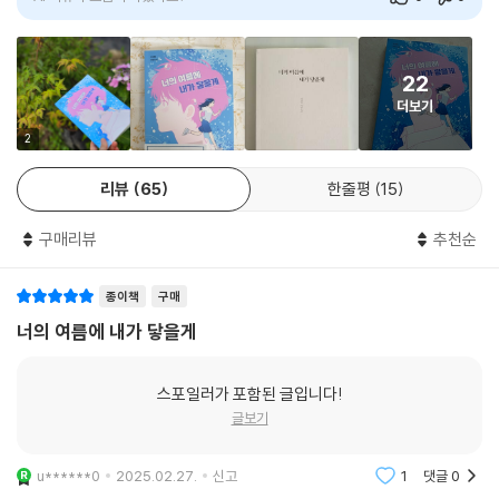
AI 리뷰가 도움이 되었나요?
0
0
“미래는 바뀌어. 살아 있는 한, 바꿀 수 있지.”
‘오늘의 나’를 대하는 자세가 ‘미래의 나’도 바꾼다
22
청소년기를 사계절 중 하나에 빗대자면, 생기를 가득 머금고 넘치는 에너
더보기
지를 마구 발산하는 여름이 어울리지 않을까? 하지만 우리 주변의 청소년
2
들은 “일단 지금은 공부만 생각하고 나머지는 성인이 되어서 해라.”라는
말을 들으며 오늘을 반납한 채 어두운 통로를 지나고 있다. ‘메멘토 모리(M
리뷰
65
한줄평
15
emento Mori, 죽음을 기억하라). 카르페 디엠(Carpe Diem, 현재 이 순
간에 충실하라).’ 안세화 작가는 스스로를 돌아볼 틈 없이 그들 자신도 확
구매리뷰
추천순
신하지 못하는 미래만을 좇으며 바삐 살아가는 청소년들에게 살아 있는 지
금 이 순간을 소중히 여기라는 말을 전하고 싶었다고 말한다. 나아가 지금
종이책
구매
의 삶을 충실히 돌보고 가꾼 자만이 미래도 간직할 수 있다는 묵직한 메시
너의 여름에 내가 닿을게
지도 함께 일러 준다.
스포일러가 포함된 글입니다!
은호와 도희는 마침내 소소리에서 지금까지 몰랐던, 그러나 현재의 그들을
글보기
있게 한 진실을 마주하게 되고, 수빈의 옛 친구들과 이웃들을 만나면서 삶
에 대한 성찰의 시간을 갖는다. 후회로 얼룩진 과거에 갇혀 있던 나은도 꿈