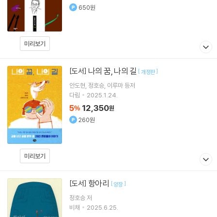
650원
미리보기
나의 꿈, 나의 길
[도서]
[
]
개정판
안도현
정호승
이루마
등저
다림
2025.1.24.
5
12,350
%
원
260원
미리보기
항아리
[도서]
[
]
양장
정호승
저
비채
2025.6.25.