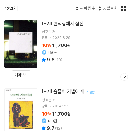
124개
판매량순
품절포함
편의점에서 잠깐
[도서]
정호승
저
창비
2025.8.29.
10
11,700
%
원
650원
9.8
(
10
)
미리보기
슬픔이 기쁨에게
[도서]
[
]
개정판
정호승
저
창비
2014.12.1.
10
11,700
%
원
130원
9.7
(
12
)