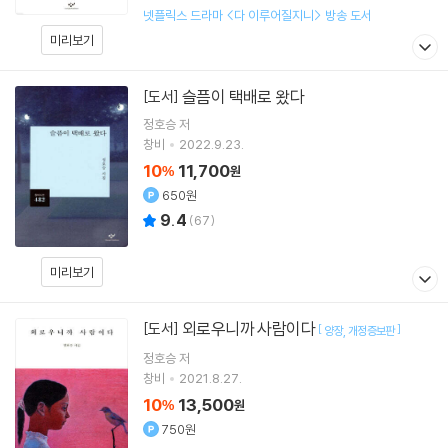
넷플릭스 드라마 <다 이루어질지니> 방송 도서
미리보기
슬픔이 택배로 왔다
[도서]
정호승
저
창비
2022.9.23.
10
11,700
%
원
650원
9.4
(
67
)
미리보기
외로우니까 사람이다
[도서]
[
]
양장
개정증보판
정호승
저
창비
2021.8.27.
10
13,500
%
원
750원