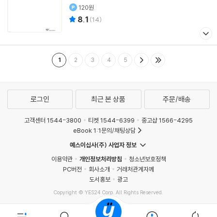
120원
8.1
(
14
)
1
2
3
4
5
로그인
최근 본 상품
주문/배송
고객센터 1544-3800
티켓 1544-6399
중고샵 1566-4295
eBook 1:1문의/채팅상담
예스이십사(주) 사업자 정보
이용약관
개인정보처리방침
청소년보호정책
PC버전
회사소개
거래처관계자께
도서홍보
광고
Copyright © YES24 Corp. All Rights Reserved.
MATOM9