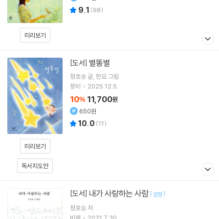
9.1
(
98
)
미리보기
별똥별
[도서]
정호승
글
한요
그림
창비
2025.12.5.
10
11,700
%
원
650원
10.0
(
11
)
미리보기
독서지도안
내가 사랑하는 사람
[도서]
[
]
양장
정호승
저
비채
2021.7.30.