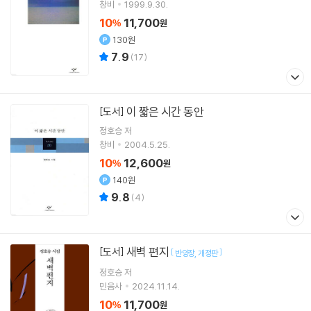
창비
1999.9.30.
10
11,700
%
원
130원
7.9
(
17
)
이 짧은 시간 동안
[도서]
정호승
저
창비
2004.5.25.
10
12,600
%
원
140원
9.8
(
4
)
새벽 편지
[도서]
[
]
반양장
개정판
정호승
저
민음사
2024.11.14.
10
11,700
%
원