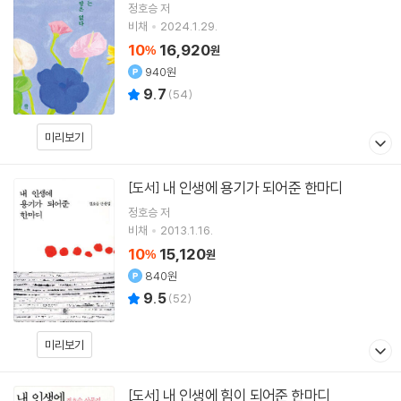
정호승
저
비채
2024.1.29.
10
16,920
%
원
940원
9.7
(
54
)
미리보기
내 인생에 용기가 되어준 한마디
[도서]
정호승
저
비채
2013.1.16.
10
15,120
%
원
840원
9.5
(
52
)
미리보기
내 인생에 힘이 되어준 한마디
[도서]