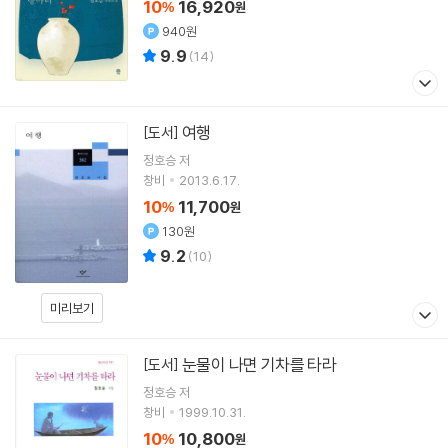
10
16,920
%
원
940원
9.9
(
14
)
여행
[도서]
정호승
저
창비
2013.6.17.
10
11,700
%
원
130원
9.2
(
10
)
미리보기
눈물이 나면 기차를 타라
[도서]
정호승
저
창비
1999.10.31.
10
10,800
%
원