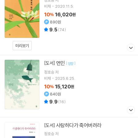
비채
2020.11.5.
10
16,020
%
원
890원
9.5
(
74
)
미리보기
연인
[도서]
[
]
양장
정호승
저
비채
2025.6.25.
10
15,120
%
원
840원
9.9
(
16
)
사랑하다가 죽어버려라
[도서]
정호승
저