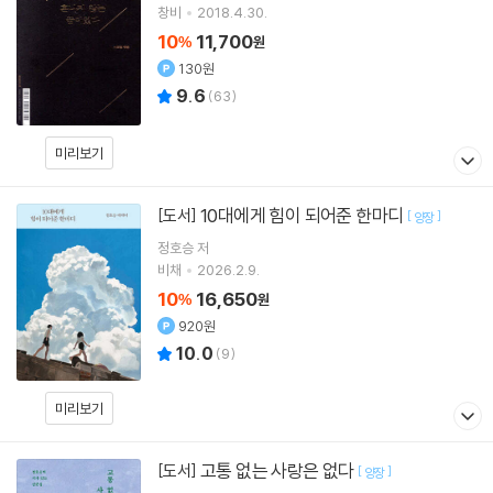
창비
2018.4.30.
10
11,700
%
원
130원
9.6
(
63
)
미리보기
10대에게 힘이 되어준 한마디
[도서]
[
]
양장
정호승
저
비채
2026.2.9.
10
16,650
%
원
920원
10.0
(
9
)
미리보기
고통 없는 사랑은 없다
[도서]
[
]
양장