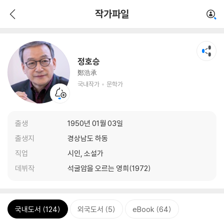
작가파일
정호승
鄭浩承
국내작가
문학가
출생
1950년 01월 03일
출생지
경상남도 하동
직업
시인, 소설가
데뷔작
석굴암을 오르는 영희(1972)
국내도서 (124)
외국도서 (5)
eBook (64)