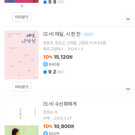
9.9
(
10
)
미리보기
매일, 시 한 잔
[도서]
[
]
개정판
윤동주
강은교
고재종
고정희
저 외 53명
북로그컴퍼니
2024.1.3.
10
15,120
%
원
840원
9.2
(
80
)
미리보기
수선화에게
[도서]
정호승
저
비채
2015.3.27.
10
10,800
%
원
600원