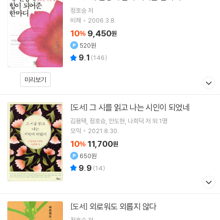
정호승
저
비채
2006.3.8.
10
9,450
%
원
520원
9.1
(
146
)
미리보기
그 시를 읽고 나는 시인이 되었네
[도서]
김용택
정호승
안도현
나희덕
저 외 1명
모악
2021.8.30.
10
11,700
%
원
650원
9.9
(
14
)
외로워도 외롭지 않다
[도서]
정호승
저