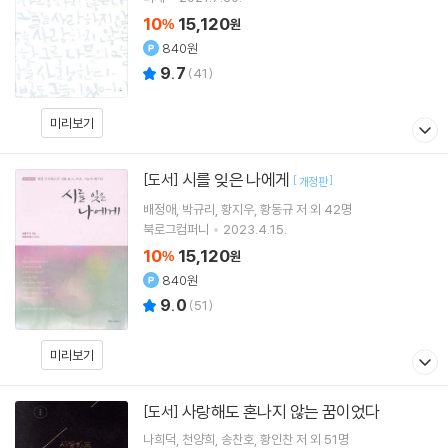
10
15,120
%
원
840원
9.7
(
41
)
미리보기
시를 잊은 나에게
[도서]
[
]
개정판
배정애
박규리
황지우
황동규
저 외 42명
북로그컴퍼니
2023.4.15.
10
15,120
%
원
840원
9.0
(
51
)
미리보기
사랑해도 혼나지 않는 꿈이었다
[도서]
나희덕
천양희
송찬호
황인찬
저 외 51명