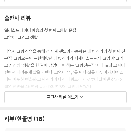
--- p.29
출판사 리뷰
우리는 물건을 공유하고 나눠 쓴다. 야심 차게 구입한 소파를 내가 예상만
큼 잘 사용하지 않아도 뮤뮤가 매일 오후 4시에서 6시 사이에 거기서 잠을
일러스트레이터 애슝의 첫 번째 그림산문집!
잤기 때문에 그것으로 소파의 할부금이 아깝지 않기도 했다. 이젠 새로운
고양이, 그리고 생활
매트리스를 고를 때도 고양이가 함께 쓸 거라고 생각하면 더욱 신중하고
즐거운 마음이 든다. ‘뮤뮤랑 같이 쓸 거니까’ 하며 더 좋은 옵션을 선택하
다양한 그림 작업을 통해 전 세계 팬들과 소통해온 애슝 작가의 첫 번째 산
기도 한다.
문집. 그림으로만 표현해왔던 애슝 작가가 에세이스트로서 '고양이’ 그리
--- p.40
고 자신의 ‘생활’을 한 권에 담았다. 이 책은 ‘그림산문집’이다. 글과 그림이
반반씩 사이좋게 말을 건넨다. 고양이 뮤뮤를 만나 삶을 나누어가지며 일
집은 사람과 사물만이 아니라 생각, 감정, 관계, 취향까지도 함께 수납한
어난 따뜻한 변화와 그림 작가이자 한 사람으로서 오롯이 살아낸 삶과 생
다. 그렇기에 더더욱 내가 좋아하고 마음에 드는 것만 집에 남기고 싶다.
활의 면면을 45편의 글과 180여 컷의 그림에 담았다.
--- p.84
출판사 리뷰 더보기
“오늘도 나의 집에서
인생에서 만난 거친 면들을 결국 창작 생활로 회복해오며 어떤 실패와 갈
나의 고양이와 함께
등들은 적절히 외면하는 기술도 자연스럽게 터득했다. 그것은 삶에서 유익
삶에서 발견했던 이름 모를 정서들을
리뷰/한줄평
18
한 외면이라 생각한다. 좋아하기를 두려워하지 않고 맞서보면 작은 내가
수집하고 기록합니다.”
단단해져 있다.