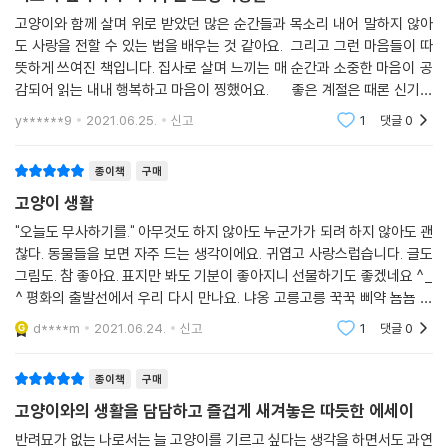
고양이와 함께 살며 위로 받았던 많은 순간들과 목소리 내어 말하지 않아
도 사랑을 전할 수 있는 법을 배우는 것 같아요. 그리고 그런 마음들이 따
뜻하게 쓰여진 책입니다. 집사로 살며 느끼는 매 순간과 소중한 마음이 공
감되어 읽는 내내 행복하고 마음이 찡했어요. 좋은 계절은 때론 신기하
게도 마음의 무게를 가볍게 해주기도 한다. 어떤 고민도 "뭐 이렇게
y******9
2021.06.25.
신고
1
댓글
0
종이책
구매
고양이 생활
"오늘도 무사하기를." 아무것도 하지 않아도 누군가가 되려 하지 않아도 괜
찮다. 동물들을 보면 자주 드는 생각이에요. 귀엽고 사랑스럽습니다. 글도
그림도. 참 좋아요. 표지만 봐도 기분이 좋아지니 선물하기도 좋겠네요 ^_
^ 평화의 출발선에서 우리 다시 만나요. 냐옹 고릉고릉 꾹꾹 삐약 뇸뇸 야
아옹 찹찹 고양이는 야옹 빼고 강아지는 멍멍 빼고 모든 소리를 다 내는
d****m
2021.06.24.
신고
1
댓글
0
듯 합니
종이책
구매
고양이와의 생활을 담담하고 즐겁게 새겨놓은 따듯한 에세이
반려묘가 없는 나로서는 늘 고양이를 기르고 싶다는 생각을 하면서도 과연