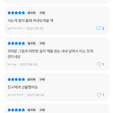
종이책
구매
사는게 힘이 들때 꺼내보게될 책
p*******i
2021.06.29.
2
종이책
구매
귀여운 그림과 따뜻한 글이 책을 읽는 내내 살며시 미소 짓게
만드네요
h***y
2021.09.04.
1
종이책
구매
친구에게 선물했어요
e*******1
2021.08.30.
1
종이책
구매