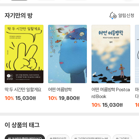
자기만의 방
알림신청
딱 두 시간만 일할게요
어떤 여름방학
어떤 여름방학 Postca
마
rd Book
다
10
15,030
10
19,800
%
%
원
원
10
15,030
1
%
원
이 상품의 태그