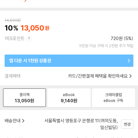
14,500
원
10
13,050
YES포인트
720원 (5%)
5만원 이상 구매 시 2천원 추가 적립
앱 다운 시 1천원 상품권
결제혜택
카드/간편결제 혜택을 확인하세요
종이책
eBook
크레마클럽
13,050
원
9,140
원
eBook 구독
배송안내
서울특별시 영등포구 은행로 11(여의도동,
변경
일신빌딩)