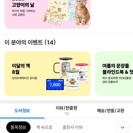
이 분야의 이벤트
14
리뷰/한줄평
도서정보
배송/반품/교환
18
류
품목정보
책 속으로
출판사 리뷰