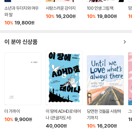
소년과 두더지와 여우
사랑스러운 강아지
100 인생 그림책
망
와 말
10
16,200
10
19,800
1
%
%
원
원
10
19,800
%
원
이 분야 신상품
더 가까이
이 땅에 ADHD로 태어
당연한 것들을 사랑하
그
나 (큰글자도서)
기까지
10
9,900
1
%
원
40,000
10
16,200
%
원
원