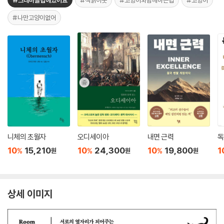
#크레마클럽에있어요
#책읽아웃
#고양이와함께하는법
#고양이
#나만고양이없어
니체의 초월자
오디세이아
내면 근력
독
10
15,210
10
24,300
10
19,800
1
%
%
%
원
원
원
상세 이미지