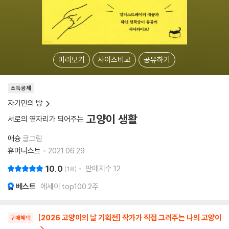
미리보기
사이즈비교
공유하기
소득공제
자기만의 방
고양이 생활
서로의 옆자리가 되어주는
애슝
글그림
휴머니스트
2021.06.29.
10.0
판매지수
12
18
베스트
에세이 top100 2주
[2026 고양이의 날 기획전] 작가가 직접 그려주는 나의 고양이
구매혜택