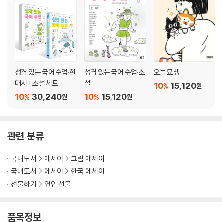
오늘을 이루는 갖가지 표현 속에서
둘. 저런 생활
하나씩 함께를 배워갑니다
올이 가볍게 짜인 성근 새벽
옷장
성격 있는 국어 수업·현
성격 있는 국어 수업·소
오늘 묘생
뮤뮤가 털찌는 과정
대시+소설 세트
설
10
15,120
%
원
샤워할 때, 특히 머리를 감을 때
10
30,240
10
15,120
%
%
원
원
실로폰 소리
둥근 해의 시간
친구의 낡은 자동차
관련 분류
나의 좁은 세계
순도 높은 결정들
국내도서
에세이
그림 에세이
씨앗과 탄생
국내도서
에세이
한국 에세이
화해
선물하기
연인 선물
내가 좋은 건지, 싫은 건지
밥솥의 경고
모자
품목정보
소리 산책