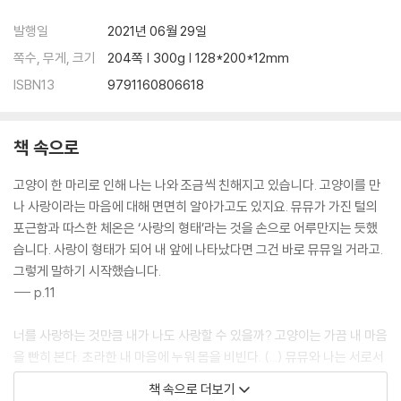
목련
발행일
2021년 06월 29일
감자칩
쪽수, 무게, 크기
204쪽 | 300g | 128*200*12mm
가짜 시계
어제가 오늘이 되었을 뿐
ISBN13
9791160806618
우리집
책 속으로
Epilogue
고양이 한 마리로 인해 나는 나와 조금씩 친해지고 있습니다. 고양이를 만
나 사랑이라는 마음에 대해 면면히 알아가고도 있지요. 뮤뮤가 가진 털의
포근함과 따스한 체온은 ‘사랑의 형태’라는 것을 손으로 어루만지는 듯했
습니다. 사랑이 형태가 되어 내 앞에 나타났다면 그건 바로 뮤뮤일 거라고.
그렇게 말하기 시작했습니다.
--- p.11
너를 사랑하는 것만큼 내가 나도 사랑할 수 있을까? 고양이는 가끔 내 마음
을 빤히 본다. 초라한 내 마음에 누워 몸을 비빈다. (...) 뮤뮤와 나는 서로서
로 길러냈다. 그렇게 서로에게 꼭 맞는 퍼즐이 되어주기까지 단숨에 닿았
책 속으로 더보기
던 건 아니다. 고양이는 아주 천천히 느리게 내게로 왔다.