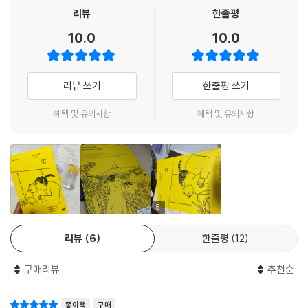
--- p.106
고양이와 함께 산다는 건 단순히 예쁘고 귀여운 존재와 살게 된다는 것이
리뷰
한줄평
아니라 삶을 나눠 갖는 것, 또 그 존재로 인해 일상과 삶이 변화할 수밖에
10.0
10.0
아무것도 하지 않아도 누군가가 되려 하지 않아도 괜찮다.
없다고 애슝 작가는 말한다. 집 안에 가구를 들일 때도 나만을 생각하는 것
--- p.155
이 아니라 가구를 함께 사용할 뮤뮤의 입장에서도 생각하게 되고, 작가가
샤워를 할 때면 늘 문 앞을 지키는 뮤뮤가 벌컥 열리는 문에 다치지 않도록
리뷰 쓰기
한줄평 쓰기
욕실 안쪽에서 똑똑 노크하는 둘만의 에티켓(=냥티켓) 만들기도 한다. 이
렇게 하나씩 둘만의 삶의 방식을 만들어가고, 그 과정에서 서로를 알아가
혜택 및 유의사항
혜택 및 유의사항
고 있다. 옆자리가 되어주는 존재에 대해, 사랑이라는 마음에 대해.
“생각, 감정, 관계, 취향까지도 함께 수납하는 집에
내가 좋아하고 마음에 드는 것만 남기고 싶다”
「고양이 생활」에는 고양이 뮤뮤와의 생활뿐 아니라 창작자이자 프리랜서,
5
1인 가구로서 살아가는 생활 이야기도 담겨 있다. 특히 ‘집’의 의미에 대해
리뷰
6
한줄평
12
자주 생각한다. 집은 뮤뮤와 삶을 나누는 공간이자 쉼의 공간, 창작의 공간
이자 자연인으로서 생활하는 공간이다. 한편으로는 은행으로부터 자신을
구매리뷰
추천순
평가받은 후에야 얻을 수 있는 냉정한 공간이기도 하다. 작가는 보온병처
럼 아늑한 집은 어느 정도 크기일지 팔을 벌려 가늠해본다. 그리고 최소한
종이책
구매
의 공간이면 충분할지도 모른다며 다만 생각, 감정, 관계, 취향까지도 함께