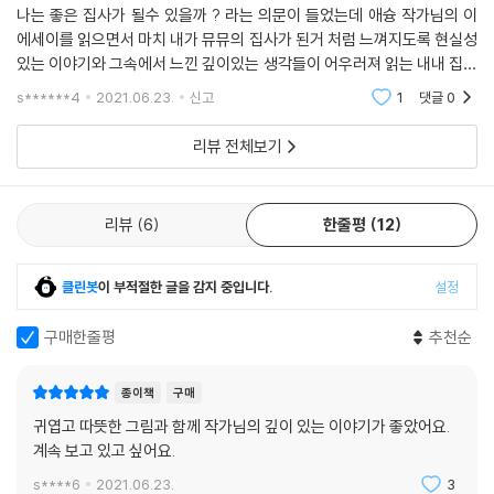
나는 좋은 집사가 될수 있을까 ? 라는 의문이 들었는데 애슝 작가님의 이
에세이를 읽으면서 마치 내가 뮤뮤의 집사가 된거 처럼 느껴지도록 현실성
있는 이야기와 그속에서 느낀 깊이있는 생각들이 어우러져 읽는 내내 집중
할수 있었다작가님이 혼자 생활하면서 고양이에게 의지하는 모습뮤뮤의
s******4
2021.06.23.
신고
1
댓글
0
작은 귀여운 행
리뷰 전체보기
리뷰
6
한줄평
12
클린봇
이 부적절한 글을 감지 중입니다.
설정
구매한줄평
추천순
종이책
구매
귀엽고 따뜻한 그림과 함께 작가님의 깊이 있는 이야기가 좋았어요.
계속 보고 있고 싶어요.
s****6
2021.06.23.
3