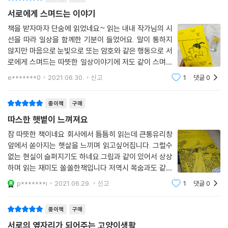
수납하는 집에 내가 좋아하고 마음에 드는 것만 남기고 싶다고 말한다. 미
서로에게 스며드는 이야기
움은 밖에 두고 좋아하는 것들만 남긴 집에서 뮤뮤와 함께 사는 공간이 집
책을 받자마자 단숨에 읽었네요~ 읽는 내내 작가님의 시
이기를 바란다며.
선을 따라 일상을 함께한 기분이 들었어요. 말이 통하지
않지만 마음으로 눈빛으로 또는 암호와 같은 행동으로 서
자기 자신과도 내외하던 한 사람이 다른 존재를 알아가고 사랑하기까지의
로에게 스며드는 따뜻한 일상이야기에 저도 같이 스며들
과정을 담은 이 책은 내게 옆자리가 되어주는 존재가 무엇인지 생각해보게
었네요~ "뮤뮤와 나는 서로서로 길러냈다.그렇게 서로에
e*******0
2021.06.30.
신고
1
댓글
0
게 꼭 맞는 퍼즐이 되어주기까지 단숨에 닿았던 건 아니
끔 한다. 그것은 고양이나 개일 수도, 식물이나 사람, 사물일 수도 있다. 그
다. 고양이는 아주 천천히 느리게 내게로 왔다.
존재가 무엇이든 우리가 나 자신을 더 들여다보고 ‘함께’의 의미를 생각하
종이책
구매
도록 해줄 것이다. 서로를 길러내는 고양이 생활처럼 말이다.
따스한 햇볕이 느껴져요
참 따뜻한 책이네요 회사에서 틈틈히 읽는데 큰통유리창
앞에서 쏟아지는 햇살을 느끼며 읽고싶어집니다. 그럴수
없는 현실이 슬퍼지기도 하네요.그림과 같이 있어서 상상
하며 읽는 재미도 쏠쏠한책입니다 저역시 목숨과도 같이
제아이를 사랑하는데 그마음 표현 제대로 하고있는지도
p*******i
2021.06.29.
신고
1
댓글
0
다시한번 되새겨보게됩니다. 오늘부터라도 아이와 함께
하는 일상 일기라도 써봐야겠어요.이토록 진실된
종이책
구매
서로의 옆자리가 되어주는 고양이생활