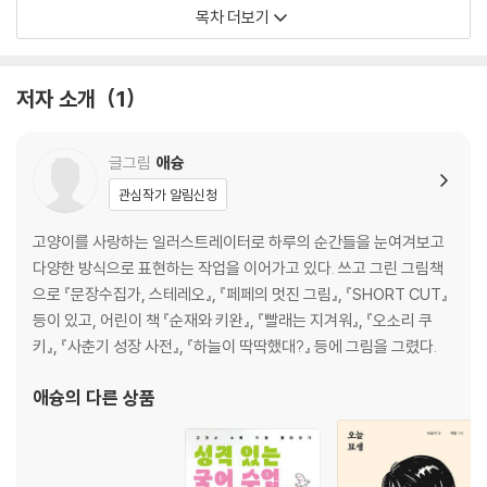
르코르뷔지에는 4평 오두막 카바농에서 열다섯 번의 여름을 보냈다
목차 더보기
실내 생활
세 번째 서랍
지도를 그려보자
저자 소개
1
불안이 감춰지는 때
뇸뇸 만족
좋지 않은 일이 있을 때
글그림
애슝
샤워 냥티켓
관심작가 알림신청
삼거리 과일가게
5월의 고양이
고양이를 사랑하는 일러스트레이터로 하루의 순간들을 눈여겨보고
봉긋한 행복
다양한 방식으로 표현하는 작업을 이어가고 있다. 쓰고 그린 그림책
그럴 땐 춤을 춰요
으로 『문장수집가, 스테레오』, 『페페의 멋진 그림』, 『SHORT CUT』
커피에 대한 동경
등이 있고, 어린이 책 『순재와 키완』, 『빨래는 지겨워』, 『오소리 쿠
내가 사는 집
키』, 『사춘기 성장 사전』, 『하늘이 딱딱했대?』 등에 그림을 그렸다.
가장 좋아하는 것들만 남는
스툴
애슝
의 다른 상품
청소의 굴레
뮤뮤처럼 해보기
그림 생활