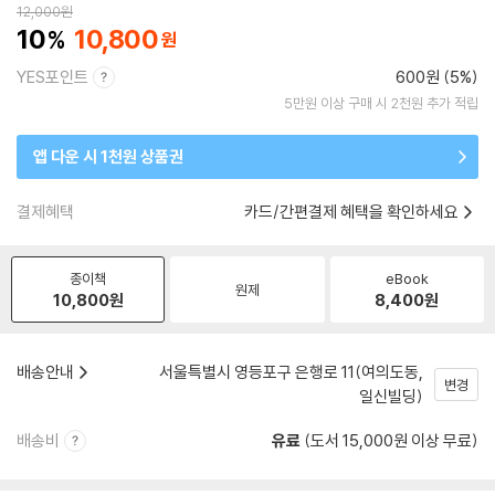
12,000
원
10
10,800
YES포인트
600원 (5%)
5만원 이상 구매 시 2천원 추가 적립
앱 다운 시 1천원 상품권
결제혜택
카드/간편결제 혜택을 확인하세요
종이책
eBook
원제
10,800
원
8,400
원
배송안내
서울특별시 영등포구 은행로 11(여의도동,
변경
일신빌딩)
배송비
유료
(도서 15,000원 이상 무료)