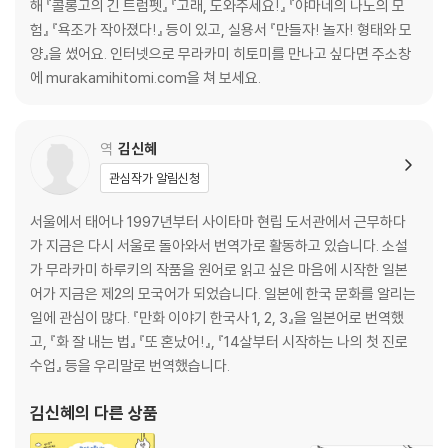
해 『콜롱고의 긴 트럼펫』 『고래, 도와주세요!』 『야마네의 나노의 모
험』 『욕조가 작아졌다!』 등이 있고, 실용서 『만들자! 놀자! 형태와 모
양』을 썼어요. 인터넷으로 무라카미 히토미를 만나고 싶다면 주소창
에 murakamihitomi.com을 쳐 보세요.
역
김신혜
관심작가 알림신청
서울에서 태어나 1997년부터 사이타마 현립 도서관에서 근무하다
가 지금은 다시 서울로 돌아와서 번역가로 활동하고 있습니다. 소설
가 무라카미 하루키의 작품을 원어로 읽고 싶은 마음에 시작한 일본
어가 지금은 제2의 모국어가 되었습니다. 일본에 한국 문화를 알리는
일에 관심이 많다. 『만화 이야기 한국사 1, 2, 3』을 일본어로 번역했
고, 『화 잘 내는 법』 『또 혼났어!』, 『14살부터 시작하는 나의 첫 진로
수업』 등을 우리말로 번역했습니다.
김신혜
의 다른 상품