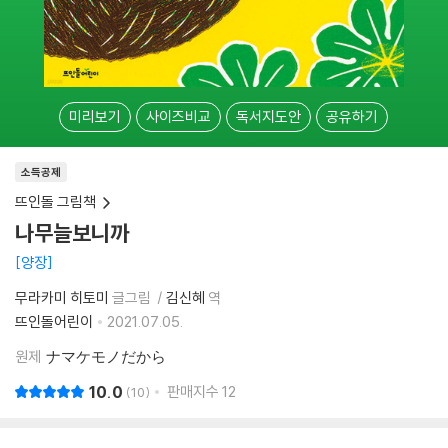
미리보기
사이즈비교
독서지도안
공유하기
소득공제
뜨인돌 그림책
나무늘보니까
양장
무라카미 히토미
글그림
김신혜
역
뜨인돌어린이
2021.07.05.
원제
ナマケモノだから
10.0
판매지수
12
10