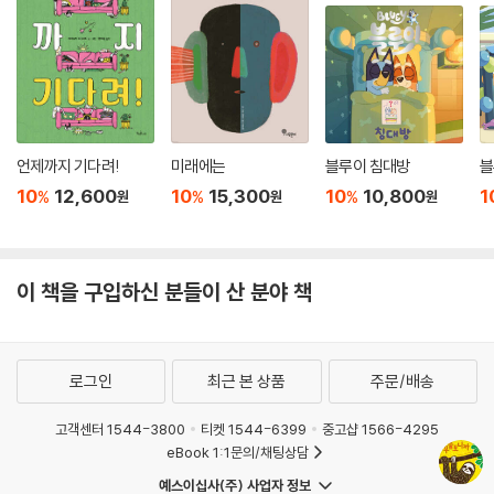
언제까지 기다려!
미래에는
블루이 침대방
블
10
12,600
10
15,300
10
10,800
1
%
%
%
원
원
원
이 책을 구입하신 분들이 산 분야 책
로그인
최근 본 상품
주문/배송
고객센터 1544-3800
티켓 1544-6399
중고샵 1566-4295
eBook 1:1문의/채팅상담
예스이십사(주) 사업자 정보