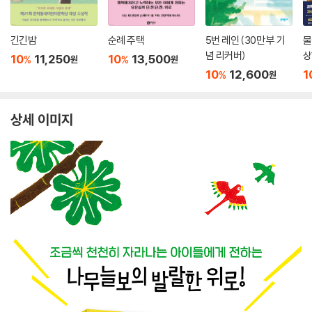
긴긴밤
순례 주택
5번 레인 (30만 부 기
물
념 리커버)
상
10
11,250
10
13,500
%
%
원
원
10
12,600
1
%
원
상세 이미지