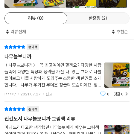
결같은 나무늘보의 모습을 부드럽게 표현해냈다. 정글이라는 무대 위에서
4
재기 발랄하게 움직이는 동물들과는 다르게 꿈쩍 않는 나무늘보를 한 편의
리뷰
8
한줄평
2
슬로 모션처럼 보여 주고 있다. 또한 정글을 그대로 옮겨 놓은 듯, 초록, 노
랑, 빨간색으로 이야기를 산뜻하게 채운다. 발랄하면서도 느긋한 에너지가
리뷰전체
추천순
가득한 이 책은 앞으로 정글과도 같은 세계에서 무럭무럭 자라날 아이들에
게 밝은 응원과 위로를 보낸다.
종이책
나무늘보니까
＜나무늘보니까＞ 꼭 최고여야만 할까요? 다양한 사람
들속에 다양한 특징과 성격을 가진 나. 있는 그대로 나를
돌아보고 나를 사랑하게 도와주는 소중한 책 한권을 소개
합니다. 나무가 우거진 무더운 정글의 모습이예요. 정글
에는 다양한 동물들이 살고 있지요. 아이와 정글에 사는
l****7
2021.07.27.
신고
0
댓글
0
동물들을 찾아 하나씩 말해보아요. 그중에서도 나무늘보
는 항상 나무에 매달려 있어요.
종이책
신간도서 나무늘보니까 그림책 리뷰
마냥 느리다고만 생각했던 나무늘보에게 배우는 그림책
아이와 함께 책육아 꼭 해보세요^^ 깨알같이 나무늘보