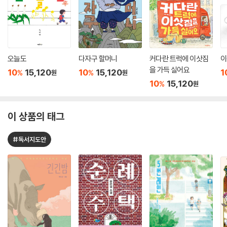
오늘도
다자구 할머니
커다란 트럭에 이삿짐
이
을 가득 실어요
10
15,120
10
15,120
1
%
%
원
원
10
15,120
%
원
이 상품의 태그
#독서지도안