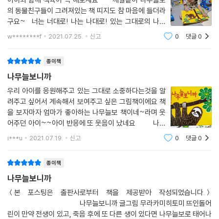
의 동물친구들이 그려져있는 책 띠지도 참 마음에 들더라
구요~ 너는 너대로! 나는 나대로! 있는 그대로의 나를
사랑하게 만드는 따뜻한 그림책 나무늘보니까 저희아들
w********f
2021.07.25.
신고
0
댓글
0
도 성격이 빠른편이 아니라 신발 신는것도, 밥먹는것도 느
릿느릿.. 여유 + 느긋한
종이책
나무늘보니까
우리 아이를 응원해주고 있는 그대로 소중하다는것을 알
려주고 싶어서 계속해서 보여주고 싶은 그림책이에요 책
을 보자마자 엄마가 좋아하는 나무늘보 책이네~라며 웃
어주던 아이~~아이 반응에 또 웃음이 났네요 나무
가 우거진 무더운 정글에 다양한 동물이 살고 있어요(숨
i***u
2021.07.19.
신고
0
댓글
0
은 동물을 찾듯 찾고서는 동물의 이름을 말해보는 아이)
그중에서도 나무늘보는 항상 나무
종이책
나무늘보니까
＜본 포스팅은 출판사로부터 책을 제공받아 작성되었습니다.＞
나무늘보니까 글그림 무라카미히토미 뜨인돌어
린이 만약 전생이 있고, 죽음 후에 또 다른 생이 있다면 나무늘보로 태어나