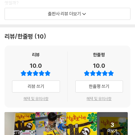
엇일까?
앞다투어 최고가 되려는 상황 속에서도 있는 듯 없는 듯 묵묵히 자기 자리
출판사 리뷰 더보기
를 지키는 나무늘보. 한결같은 나무늘보의 모습은 독자들에게 유쾌함을 선
사하며, 있는 그대로의 자신을 바라보게 하는 힘을 준다. 더불어 나는 왜 잘
하는 게 없을까, 나에게 장점이 있을까, 고민하는 아이들에게 작가는 나무
리뷰/한줄평
10
늘보를 통해 천천히, 가만히, 독자와 눈을 맞추며 아이들에게 아주아주 평
범해 보이는 그 모습 또한 자신만의 개성임을 이야기한다. 나무늘보의 정
적이면서도 부드러운 움직임을 따라가다 보면 나만의 모습은 무엇인지 한
리뷰
한줄평
번 떠올려 볼 수 있을 것이다.
10.0
10.0
조금씩 천천히 자라나는 아이들에게 전하는
나무늘보의 발랄한 위로!
리뷰 쓰기
한줄평 쓰기
성장기의 아이들은 저마다 자신만의 속도로 자라난다. 재규어처럼 모든 걸
빠르게 따라가는 어린이가 있는가 하면, 나무늘보처럼 하나씩 천천히 받아
혜택 및 유의사항
혜택 및 유의사항
들이는 어린이도 있다. 《나무늘보니까》는 동물들이 “느리게 빠르게 조용
하게 떠들썩하게 수수하게 화려하게” 두루두루 모여 살아가는 모습을 보
여 주며, 다양한 개성을 지닌 이들이 함께 어울려 지내는 시간이 중요하다
3
는 메시지를 전한다.
더보기
이 작품은 섬세하게 획을 파내야 하는 리노컷(linocut) 판화 기법으로 한