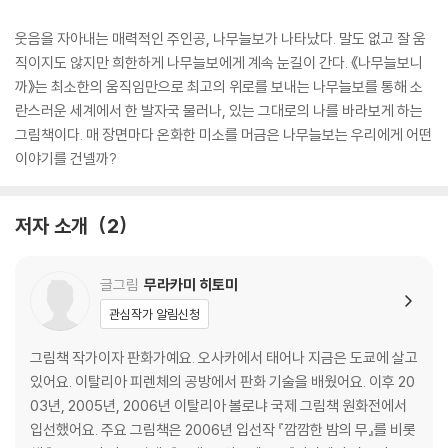
웃음을 자아내는 매력적인 주인공, 나무늘보가 나타났다. 말도 없고 잘 움
직이지도 않지만 희한하게 나무늘보에게 계속 눈길이 간다. 《나무늘보니
까》는 최소한의 움직임만으로 최고의 위로를 보내는 나무늘보를 통해 소
란스러운 세계에서 한 발자국 물러나, 있는 그대로의 나를 바라보게 하는
그림책이다. 매 장면마다 온화한 미소를 머금은 나무늘보는 우리에게 어떤
이야기를 건넬까?
저자 소개
2
글그림
무라카미 히토미
관심작가 알림신청
그림책 작가이자 판화가예요. 오사카에서 태어나 지금은 도쿄에 살고
있어요. 이탈리아 피렌체의 공방에서 판화 기술을 배웠어요. 이후 20
03년, 2005년, 2006년 이탈리아 볼로냐 국제 그림책 원화전에서
입선했어요. 주요 그림책은 2006년 입선작 『깜깜한 밤의 무』를 비롯