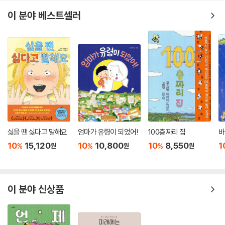
이 분야 베스트셀러
싫을 땐 싫다고 말해요
엄마가 유령이 되었어!
100층짜리 집
바
10
15,120
10
10,800
10
8,550
1
%
%
%
원
원
원
이 분야 신상품