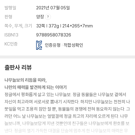
발행일
2021년 07월 05일
판형
양장
쪽수, 무게, 크기
32쪽 | 372g | 214*265*7mm
ISBN13
9788958078326
KC인증
인증유형 : 적합성확인
출판사 리뷰
나무늘보의 리듬을 따라,
나만의 매력을 발견하게 되는 이야기
정글에서 평화롭게 살고 있는 나무늘보. 정글 동물들은 나무늘보 곁에서
자신이 최고라며 서로서로 뽐내기 시작한다. 하지만 나무늘보는 천천히 나
뭇잎을 먹고 조용히 잠만 잘 뿐, 동물들의 경쟁에 전혀 동요하지 않는다. 그
러던 어느 날 나무늘보는 얼떨결에 정글 최고의 자리에 오르게 된다. 나무
늘보니까, 나무늘보답게 지낸 것뿐인데 친구들은 나무늘보에게 환호를 보
낸다. 정글의 열기 가득한 대결을 단숨에 멈추게 한 나무늘보의 매력은 무