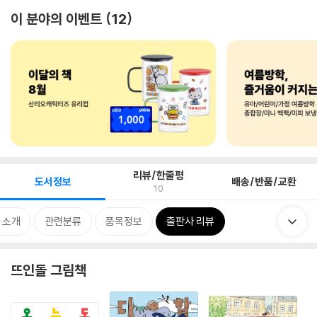
이 분야의 이벤트
12
리뷰/한줄평
도서정보
배송/반품/교환
10
 소개
관련분류
품목정보
출판사 리뷰
뜨인돌 그림책