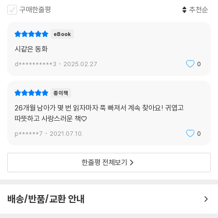
구매한줄평
추천순
eBook
시같은 동화
d**********3
2025.02.27.
0
종이책
26개월 남아가 몇 번 읽자마자 푹 빠져서 계속 찾아요! 귀엽고
따뜻하고 사랑스러운 책♡
p******7
2021.07.10.
0
한줄평 전체보기
배송/반품/교환 안내