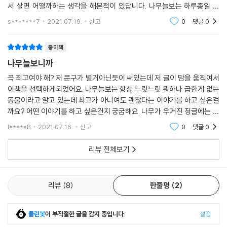
서 살면 어떨까하는 생각을 해본적이 있답니다. 나무늘보는 하루종일 큰
미동도 없이 달팽이와 버금가는 움직임과
s*******7
2021.07.19.
신고
0
댓글
0
종이책
나무늘보니까
꼭 최고여야 해? 저 문구가 별거아닌듯이 써있는데 저 글이 맘을 움직여서
이책을 선택하게되었어요. 나무늘보는 항상 느릿느릿 뭐하나 급한게 없는
동물이라고 알고 있는데 최고가 아니여도 괜찮다는 이야기를 하고 싶은걸
까요? 어떤 이야기를 하고 싶은건지 궁굼해요. 나무가 우거진 정글에는 다
양한 동물들이 살고 있어요. 그중에서도 나무늘보는 항상 나무에
l*****8
2021.07.16.
신고
0
댓글
0
리뷰 전체보기
리뷰
8
한줄평
2
클린봇
이 부적절한 글을 감지 중입니다.
설정