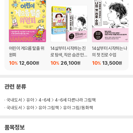
어린이 게으름 탈출 위
14살부터 시작하는 진
14살부터 시작하는 나
원회
로 탐색, 작은 습관 만들
의 첫 진로 수업
기 세트
10
12,600
10
26,100
10
13,500
%
%
%
원
원
원
관련 분류
국내도서
유아
4-6세
4-6세 다른나라 그림책
국내도서
유아
유아 그림책
유아 그림/동화책
품목정보